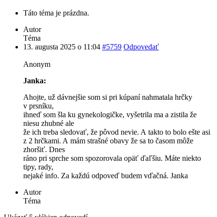
Táto téma je prázdna.
Autor
Téma
13. augusta 2025 o 11:04
#5759
Odpovedať
Anonym
Janka:
Ahojte, už dávnejšie som si pri kúpaní nahmatala hrčky
v prsníku,
ihneď som šla ku gynekologičke, vyšetrila ma a zistila že
niesu zhubné ale
že ich treba sledovať, že pôvod nevie. A takto to bolo ešte asi
z 2 hrčkami. A mám strašné obavy že sa to časom môže
zhoršiť. Dnes
ráno pri sprche som spozorovala opäť ďaľšiu. Máte niekto
tipy, rady,
nejaké info. Za každú odpoveď budem vďačná. Janka
Autor
Téma