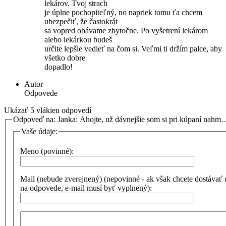
lekárov. Tvoj strach
je úplne pochopiteľný, no napriek tomu ťa chcem
ubezpečiť, že častokrát
sa vopred obávame zbytočne. Po vyšetrení lekárom
alebo lekárkou budeš
určite lepšie vedieť na čom si. Veľmi ti držím palce, aby
všetko dobre
dopadlo!
Autor
Odpovede
Ukázať 5 vlákien odpovedí
Odpoveď na: Janka: Ahojte, už dávnejšie som si pri kúpaní nahm
Vaše údaje:
Meno (povinné):
Mail (nebude zverejnený) (nepovinné - ak však chcete dostávať
na odpovede, e-mail musí byť vyplnený):