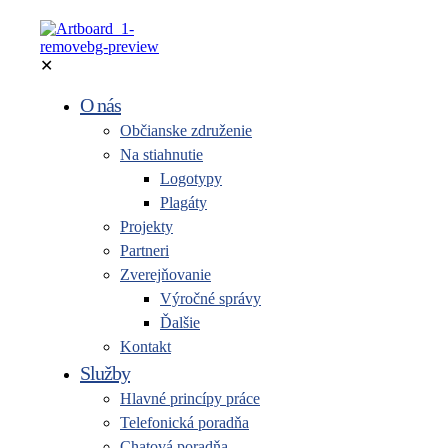
✕
O nás
Občianske združenie
Na stiahnutie
Logotypy
Plagáty
Projekty
Partneri
Zverejňovanie
Výročné správy
Ďalšie
Kontakt
Služby
Hlavné princípy práce
Telefonická poradňa
Chatová poradňa