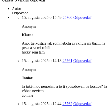
Ukázať 5 vlákien odpovedí
Autor
Odpovede
15. augusta 2025 o 15:49
#5760
Odpovedať
Anonym
Kiara:
Ano, tie kostice jak som nebola zvyknute mi tlacili na
prsia a sa mi robili
hrcky sem tam.
15. augusta 2025 o 14:18
#5761
Odpovedať
Anonym
Janka:
Ja také moc nenosím, a to ti spôsobovali tie kostice? Ja
vôbec neviem
čo mne
15. augusta 2025 o 12:44
#5762
Odpovedať