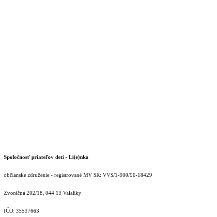
Spoločnosť priateľov detí - Li(e)nka
občianske združenie - registrované MV SR: VVS/1-900/90-18429
Zvoničná 202/18, 044 13 Valaliky
IČO: 35537663