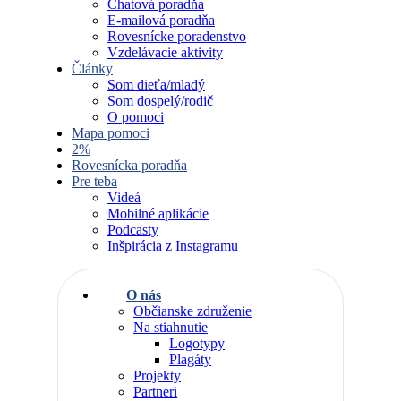
Chatová poradňa
E-mailová poradňa
Rovesnícke poradenstvo
Vzdelávacie aktivity
Články
Som dieťa/mladý
Som dospelý/rodič
O pomoci
Mapa pomoci
2%
Rovesnícka poradňa
Pre teba
Videá
Mobilné aplikácie
Podcasty
Inšpirácia z Instagramu
O nás
Občianske združenie
Na stiahnutie
Logotypy
Plagáty
Projekty
Partneri