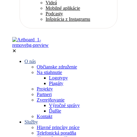
Videá
Mobilné aplikácie
Podcasty
Inšpirácia z Instagramu
✕
O nás
Občianske združenie
Na stiahnutie
Logotypy
Plagáty
Projekty
Partneri
Zverejňovanie
Výročné správy
Ďalšie
Kontakt
Služby
Hlavné princípy práce
Telefonická poradňa