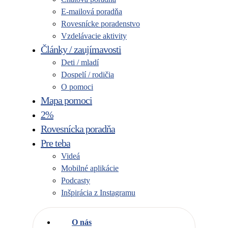
E-mailová poradňa
Rovesnícke poradenstvo
Vzdelávacie aktivity
Články / zaujímavosti
Deti / mladí
Dospelí / rodičia
O pomoci
Mapa pomoci
2%
Rovesnícka poradňa
Pre teba
Videá
Mobilné aplikácie
Podcasty
Inšpirácia z Instagramu
O nás