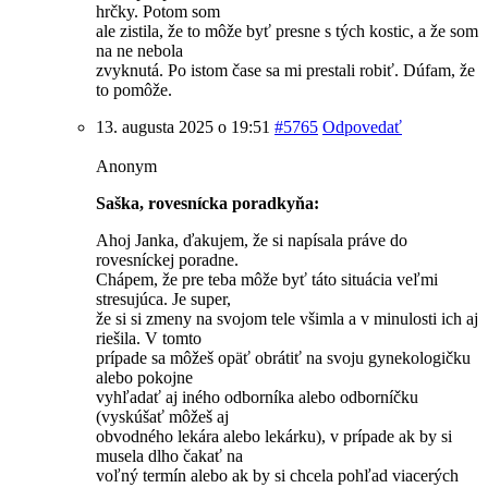
hrčky. Potom som
ale zistila, že to môže byť presne s tých kostic, a že som
na ne nebola
zvyknutá. Po istom čase sa mi prestali robiť. Dúfam, že
to pomôže.
13. augusta 2025 o 19:51
#5765
Odpovedať
Anonym
Saška, rovesnícka poradkyňa:
Ahoj Janka, ďakujem, že si napísala práve do
rovesníckej poradne.
Chápem, že pre teba môže byť táto situácia veľmi
stresujúca. Je super,
že si si zmeny na svojom tele všimla a v minulosti ich aj
riešila. V tomto
prípade sa môžeš opäť obrátiť na svoju gynekologičku
alebo pokojne
vyhľadať aj iného odborníka alebo odborníčku
(vyskúšať môžeš aj
obvodného lekára alebo lekárku), v prípade ak by si
musela dlho čakať na
voľný termín alebo ak by si chcela pohľad viacerých