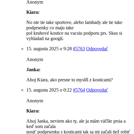
Anonym
Kiara:
No nie tie take sportove, alebo lambady ale tie take
podprsenky co maju take
pol kruhové kostice na vacsiu podporu prs. Skus si
vyhladad na googli.
15. augusta 2025 o 9:28
#5763
Odpovedať
Anonym
Janka:
Ahoj Kiara, ako presne to myslíš z kosticami?
15. augusta 2025 o 0:22
#5764
Odpovedať
Anonym
Kiara:
Ahoj Janka, neviem ako ty, ale ja mám väčšie prsia a
keď som začala
nosiť podprsenku s kosticami tak sa mi začali tiež robiť