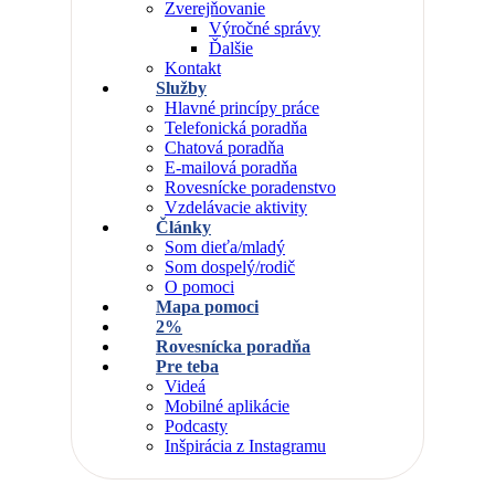
Zverejňovanie
Výročné správy
Ďalšie
Kontakt
Služby
Hlavné princípy práce
Telefonická poradňa
Chatová poradňa
E-mailová poradňa
Rovesnícke poradenstvo
Vzdelávacie aktivity
Články
Som dieťa/mladý
Som dospelý/rodič
O pomoci
Mapa pomoci
2%
Rovesnícka poradňa
Pre teba
Videá
Mobilné aplikácie
Podcasty
Inšpirácia z Instagramu