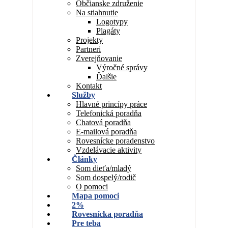
Občianske združenie
Na stiahnutie
Logotypy
Plagáty
Projekty
Partneri
Zverejňovanie
Výročné správy
Ďalšie
Kontakt
Služby
Hlavné princípy práce
Telefonická poradňa
Chatová poradňa
E-mailová poradňa
Rovesnícke poradenstvo
Vzdelávacie aktivity
Články
Som dieťa/mladý
Som dospelý/rodič
O pomoci
Mapa pomoci
2%
Rovesnícka poradňa
Pre teba