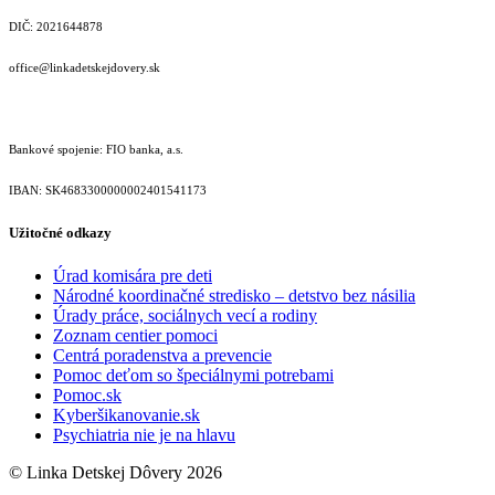
DIČ: 2021644878
office@linkadetskejdovery.sk
Bankové spojenie: FIO banka, a.s.
IBAN: SK46833000000­02401541173
Užitočné odkazy
Úrad komisára pre deti
Národné koordinačné stredisko – detstvo bez násilia
Úrady práce, sociálnych vecí a rodiny
Zoznam centier pomoci
Centrá poradenstva a prevencie
Pomoc deťom so špeciálnymi potrebami
Pomoc.sk
Kyberšikanovanie.sk
Psychiatria nie je na hlavu
© Linka Detskej Dôvery 2026