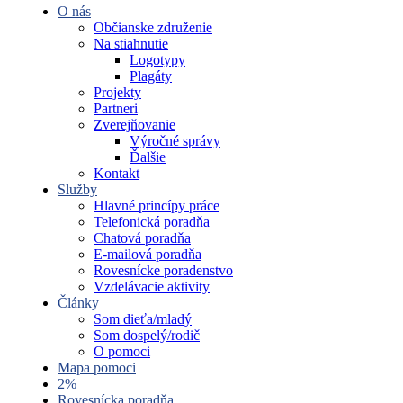
O nás
Občianske združenie
Na stiahnutie
Logotypy
Plagáty
Projekty
Partneri
Zverejňovanie
Výročné správy
Ďalšie
Kontakt
Služby
Hlavné princípy práce
Telefonická poradňa
Chatová poradňa
E-mailová poradňa
Rovesnícke poradenstvo
Vzdelávacie aktivity
Články
Som dieťa/mladý
Som dospelý/rodič
O pomoci
Mapa pomoci
2%
Rovesnícka poradňa