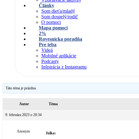
Články
Som dieťa/mladý
Som dospelý/rodič
O pomoci
Mapa pomoci
2%
Rovesnícka poradňa
Pre teba
Videá
Mobilné aplikácie
Podcasty
Inšpirácia z Instagramu
Táto téma je prázdna.
Autor
Téma
9. februára 2023 o 20:34
Anonym
Julka: