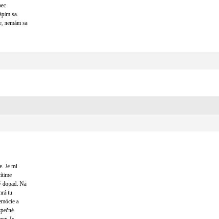
bec
ápim sa.
e, nemám sa
e. Je mi
cítime
ý dopad. Na
hrá tu
emócie a
zpečné