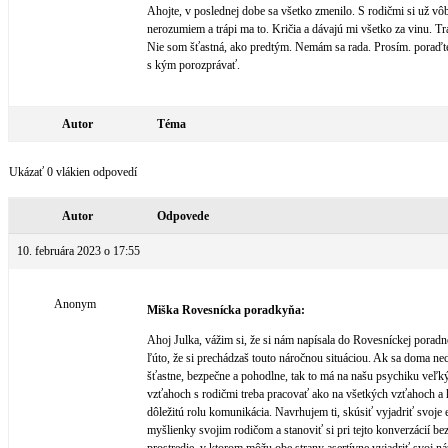
Ahojte, v poslednej dobe sa všetko zmenilo. S rodičmi si už vô
nerozumiem a trápi ma to. Kričia a dávajú mi všetko za vinu. Tr
Nie som šťastná, ako predtým. Nemám sa rada. Prosím. poraďt
s kým porozprávať.
Autor
Téma
Ukázať 0 vlákien odpovedí
Autor
Odpovede
10. februára 2023 o 17:55
Anonym
Miška Rovesnícka poradkyňa:
Ahoj Julka, vážim si, že si nám napísala do Rovesníckej poradn
ľúto, že si prechádzaš touto náročnou situáciou. Ak sa doma ne
šťastne, bezpečne a pohodlne, tak to má na našu psychiku veľk
vzťahoch s rodičmi treba pracovať ako na všetkých vzťahoch a 
dôležitú rolu komunikácia. Navrhujem ti, skúsiť vyjadriť svoje 
myšlienky svojim rodičom a stanoviť si pri tejto konverzácií be