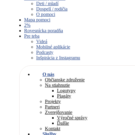
Deti / mladí
Dospelí / rodičia
O pomoci
Mapa pomoci
2%
Rovesnícka poradňa
Pre teba
Videá
Mobilné aplikácie
Podcasty
Inšpirácia z Instagramu
O nás
Občianske združenie
Na stiahnutie
Logotypy
Plagáty
Projekty
Partneri
Zverejňovanie
Výročné správy
Ďalšie
Kontakt
Služby