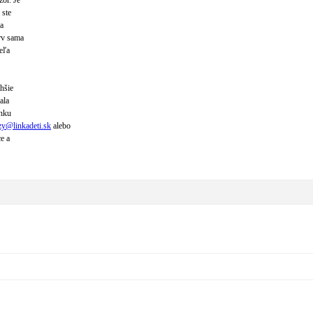
zor. Je
 ste
ia
prv sama
eľa
hšie
ala
inku
zy@
linkadeti.sk
alebo
ce a