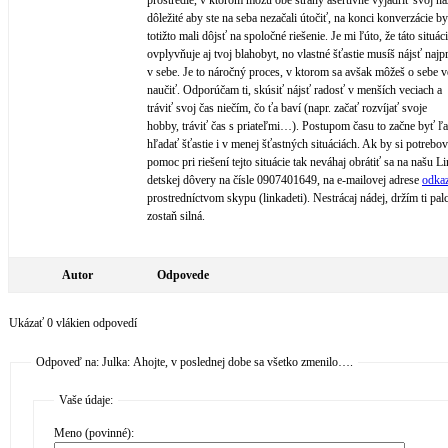
prostredie, v ktorom môžu obe strany asertívne vyjadriť svoj ná
dôležité aby ste na seba nezačali útočiť, na konci konverzácie by
totižto mali dôjsť na spoločné riešenie. Je mi ľúto, že táto situác
ovplyvňuje aj tvoj blahobyt, no vlastné šťastie musíš nájsť naj
v sebe. Je to náročný proces, v ktorom sa avšak môžeš o sebe v
naučiť. Odporúčam ti, skúsiť nájsť radosť v menších veciach a
tráviť svoj čas niečím, čo ťa baví (napr. začať rozvíjať svoje
hobby, tráviť čas s priateľmi…). Postupom času to začne byť ľa
hľadať šťastie i v menej šťastných situáciách. Ak by si potrebov
pomoc pri riešení tejto situácie tak neváhaj obrátiť sa na našu L
detskej dôvery na čísle 0907401649, na e-mailovej adrese
odka
prostredníctvom skypu (linkadeti). Nestrácaj nádej, držím ti pal
zostaň silná.
Autor
Odpovede
Ukázať 0 vlákien odpovedí
Odpoveď na: Julka: Ahojte, v poslednej dobe sa všetko zmenilo….
Vaše údaje:
Meno (povinné):