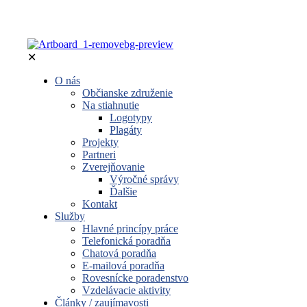
✕
O nás
Občianske združenie
Na stiahnutie
Logotypy
Plagáty
Projekty
Partneri
Zverejňovanie
Výročné správy
Ďalšie
Kontakt
Služby
Hlavné princípy práce
Telefonická poradňa
Chatová poradňa
E-mailová poradňa
Rovesnícke poradenstvo
Vzdelávacie aktivity
Články / zaujímavosti