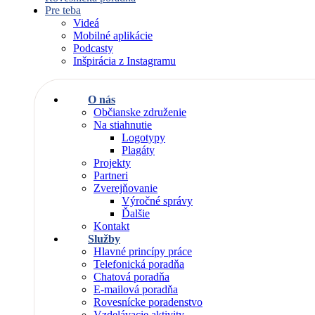
Pre teba
Videá
Mobilné aplikácie
Podcasty
Inšpirácia z Instagramu
O nás
Občianske združenie
Na stiahnutie
Logotypy
Plagáty
Projekty
Partneri
Zverejňovanie
Výročné správy
Ďalšie
Kontakt
Služby
Hlavné princípy práce
Telefonická poradňa
Chatová poradňa
E-mailová poradňa
Rovesnícke poradenstvo
Vzdelávacie aktivity