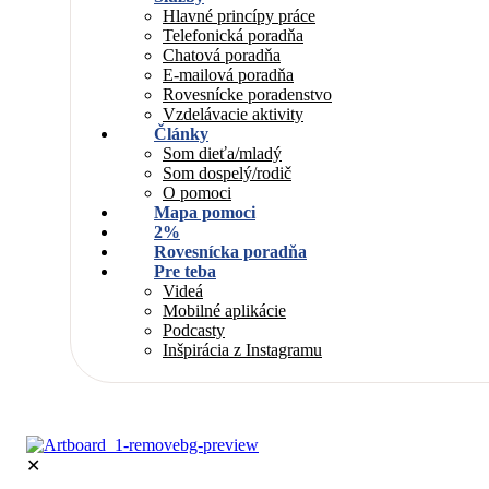
Hlavné princípy práce
Telefonická poradňa
Chatová poradňa
E-mailová poradňa
Rovesnícke poradenstvo
Vzdelávacie aktivity
Články
Som dieťa/mladý
Som dospelý/rodič
O pomoci
Mapa pomoci
2%
Rovesnícka poradňa
Pre teba
Videá
Mobilné aplikácie
Podcasty
Inšpirácia z Instagramu
✕