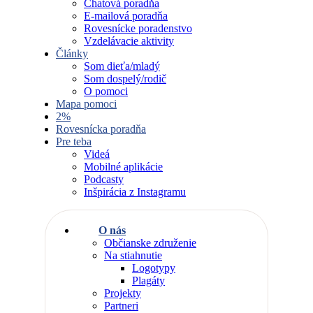
Chatová poradňa
E-mailová poradňa
Rovesnícke poradenstvo
Vzdelávacie aktivity
Články
Som dieťa/mladý
Som dospelý/rodič
O pomoci
Mapa pomoci
2%
Rovesnícka poradňa
Pre teba
Videá
Mobilné aplikácie
Podcasty
Inšpirácia z Instagramu
O nás
Občianske združenie
Na stiahnutie
Logotypy
Plagáty
Projekty
Partneri