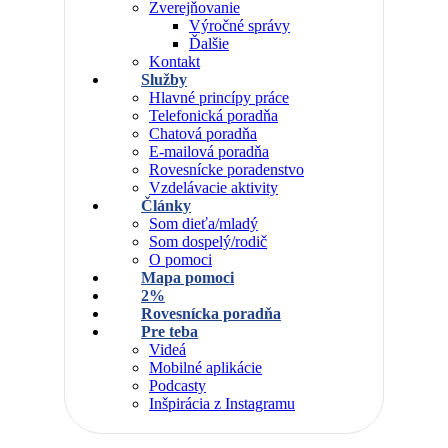
Zverejňovanie
Výročné správy
Ďalšie
Kontakt
Služby
Hlavné princípy práce
Telefonická poradňa
Chatová poradňa
E-mailová poradňa
Rovesnícke poradenstvo
Vzdelávacie aktivity
Články
Som dieťa/mladý
Som dospelý/rodič
O pomoci
Mapa pomoci
2%
Rovesnícka poradňa
Pre teba
Videá
Mobilné aplikácie
Podcasty
Inšpirácia z Instagramu