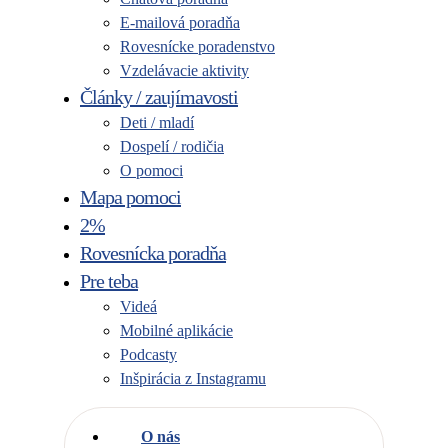
E-mailová poradňa
Rovesnícke poradenstvo
Vzdelávacie aktivity
Články / zaujímavosti
Deti / mladí
Dospelí / rodičia
O pomoci
Mapa pomoci
2%
Rovesnícka poradňa
Pre teba
Videá
Mobilné aplikácie
Podcasty
Inšpirácia z Instagramu
O nás