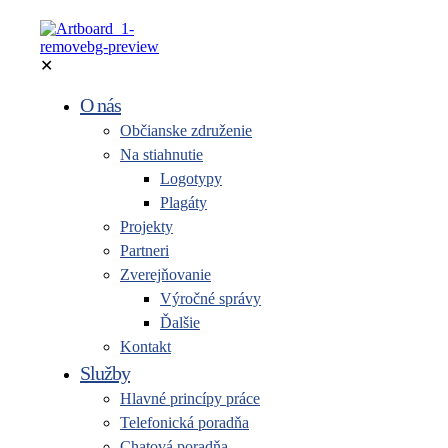
✕
O nás
Občianske združenie
Na stiahnutie
Logotypy
Plagáty
Projekty
Partneri
Zverejňovanie
Výročné správy
Ďalšie
Kontakt
Služby
Hlavné princípy práce
Telefonická poradňa
Chatová poradňa