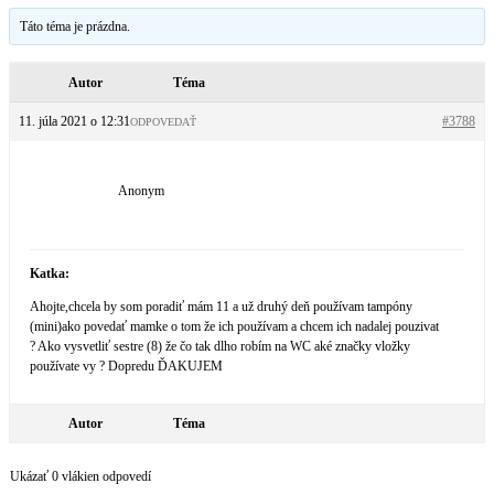
Táto téma je prázdna.
Autor
Téma
11. júla 2021 o 12:31
#3788
ODPOVEDAŤ
Anonym
Katka:
Ahojte,chcela by som poradiť mám 11 a už druhý deň používam tampóny
(mini)ako povedať mamke o tom že ich používam a chcem ich nadalej pouzivat
? Ako vysvetliť sestre (8) že čo tak dlho robím na WC aké značky vložky
používate vy ? Dopredu ĎAKUJEM
Autor
Téma
Ukázať 0 vlákien odpovedí