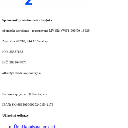
Spoločnosť priateľov detí - Li(e)nka
občianske združenie - registrované MV SR: VVS/1-900/90-18429
Zvoničná 202/18, 044 13 Valaliky
IČO: 35537663
DIČ: 2021644878
office@linkadetskejdovery.sk
Bankové spojenie: FIO banka, a.s.
IBAN: SK46833000000­02401541173
Užitočné odkazy
Úrad komisára pre deti