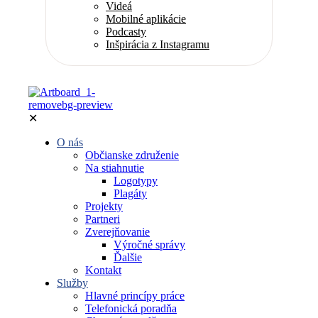
Videá
Mobilné aplikácie
Podcasty
Inšpirácia z Instagramu
✕
O nás
Občianske združenie
Na stiahnutie
Logotypy
Plagáty
Projekty
Partneri
Zverejňovanie
Výročné správy
Ďalšie
Kontakt
Služby
Hlavné princípy práce
Telefonická poradňa