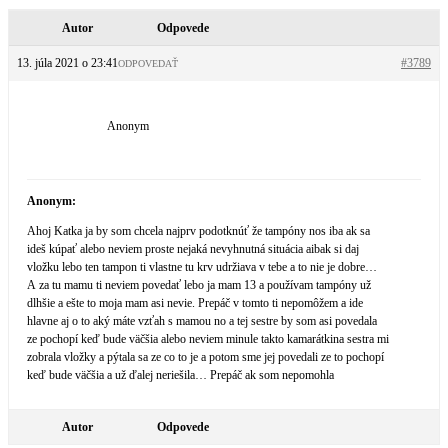
Autor
Odpovede
13. júla 2021 o 23:41
#3789
ODPOVEDAŤ
Anonym
Anonym:
Ahoj Katka ja by som chcela najprv podotknúť že tampóny nos iba ak sa
ideš kúpať alebo neviem proste nejaká nevyhnutná situácia aibak si daj
vložku lebo ten tampon ti vlastne tu krv udržiava v tebe a to nie je dobre…
A za tu mamu ti neviem povedať lebo ja mam 13 a používam tampóny už
dlhšie a ešte to moja mam asi nevie. Prepáč v tomto ti nepomôžem a ide
hlavne aj o to aký máte vzťah s mamou no a tej sestre by som asi povedala
ze pochopí keď bude väčšia alebo neviem minule takto kamarátkina sestra mi
zobrala vložky a pýtala sa ze co to je a potom sme jej povedali ze to pochopí
keď bude väčšia a už ďalej neriešila… Prepáč ak som nepomohla
Autor
Odpovede