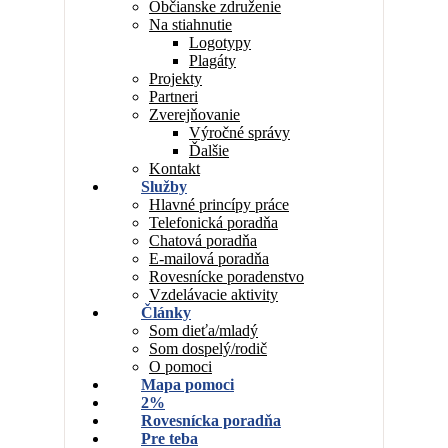
Občianske združenie
Na stiahnutie
Logotypy
Plagáty
Projekty
Partneri
Zverejňovanie
Výročné správy
Ďalšie
Kontakt
Služby
Hlavné princípy práce
Telefonická poradňa
Chatová poradňa
E-mailová poradňa
Rovesnícke poradenstvo
Vzdelávacie aktivity
Články
Som dieťa/mladý
Som dospelý/rodič
O pomoci
Mapa pomoci
2%
Rovesnícka poradňa
Pre teba