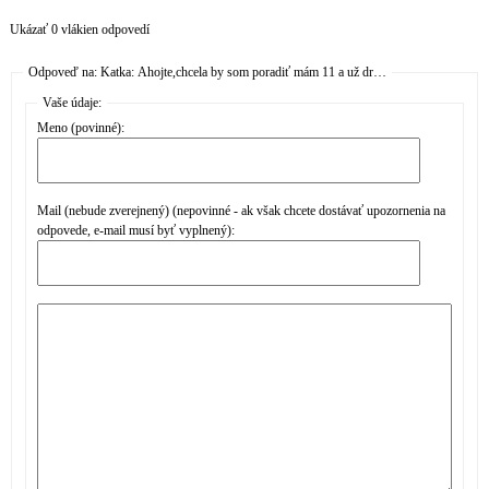
Ukázať 0 vlákien odpovedí
Odpoveď na: Katka: Ahojte,chcela by som poradiť mám 11 a už dr…
Vaše údaje:
Meno (povinné):
Mail (nebude zverejnený) (nepovinné - ak však chcete dostávať upozornenia na
odpovede, e-mail musí byť vyplnený):