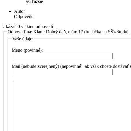
asi ťažšie
Autor
Odpovede
Ukázať 0 vlákien odpovedí
Odpoveď na: Klára: Dobrý deň, mám 17 (tretiačka na SŠ)- študu
Vaše údaje:
Meno (povinné):
Mail (nebude zverejnený) (nepovinné - ak však chcete dostávať