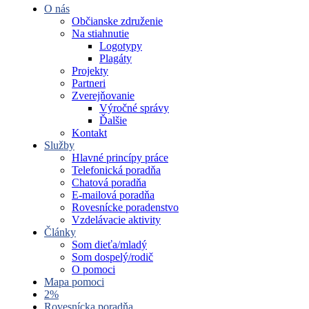
O nás
Občianske združenie
Na stiahnutie
Logotypy
Plagáty
Projekty
Partneri
Zverejňovanie
Výročné správy
Ďalšie
Kontakt
Služby
Hlavné princípy práce
Telefonická poradňa
Chatová poradňa
E-mailová poradňa
Rovesnícke poradenstvo
Vzdelávacie aktivity
Články
Som dieťa/mladý
Som dospelý/rodič
O pomoci
Mapa pomoci
2%
Rovesnícka poradňa