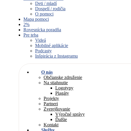
Deti / mladí
Dospelí / rodičia
O pomoci
Mapa pomoci
2%
Rovesnícka poradňa
Pre teba
Videá
Mobilné aplikácie
Podcasty
Inšpirácia z Instagramu
O nás
Občianske združenie
Na stiahnutie
Logotypy
Plagáty
Projekty
Partneri
Zverejňovanie
Výročné správy
Ďalšie
Kontakt
Služby