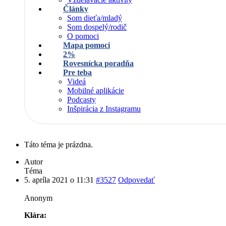
Články
Som dieťa/mladý
Som dospelý/rodič
O pomoci
Mapa pomoci
2%
Rovesnícka poradňa
Pre teba
Videá
Mobilné aplikácie
Podcasty
Inšpirácia z Instagramu
Táto téma je prázdna.
Autor
Téma
5. apríla 2021 o 11:31
#3527
Odpovedať
Anonym
Klára: