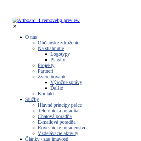
✕
O nás
Občianske združenie
Na stiahnutie
Logotypy
Plagáty
Projekty
Partneri
Zverejňovanie
Výročné správy
Ďalšie
Kontakt
Služby
Hlavné princípy práce
Telefonická poradňa
Chatová poradňa
E-mailová poradňa
Rovesnícke poradenstvo
Vzdelávacie aktivity
Články / zaujímavosti