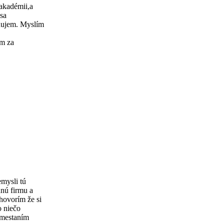
akadémii,a
 sa
nujem. Myslím
m za
emysli tú
nnú firmu a
ehovorím že si
o niečo
amestaním