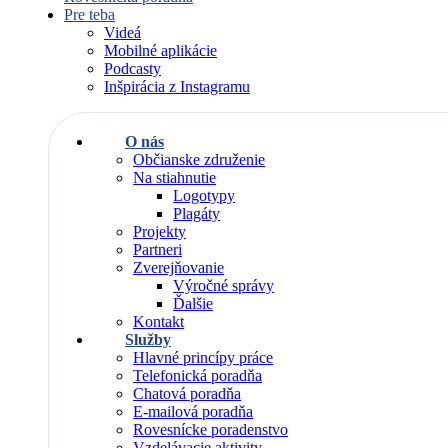
Pre teba
Videá
Mobilné aplikácie
Podcasty
Inšpirácia z Instagramu
O nás
Občianske združenie
Na stiahnutie
Logotypy
Plagáty
Projekty
Partneri
Zverejňovanie
Výročné správy
Ďalšie
Kontakt
Služby
Hlavné princípy práce
Telefonická poradňa
Chatová poradňa
E-mailová poradňa
Rovesnícke poradenstvo
Vzdelávacie aktivity