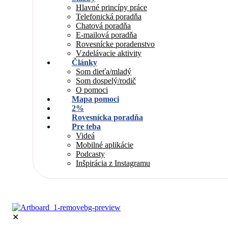
Hlavné princípy práce
Telefonická poradňa
Chatová poradňa
E-mailová poradňa
Rovesnícke poradenstvo
Vzdelávacie aktivity
Články
Som dieťa/mladý
Som dospelý/rodič
O pomoci
Mapa pomoci
2%
Rovesnícka poradňa
Pre teba
Videá
Mobilné aplikácie
Podcasty
Inšpirácia z Instagramu
✕