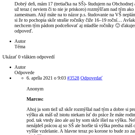
Dobrý deň, mám 17 (tretiačka na SŠ)- študujem na Obchodnej 
už teraz ( neviem či to nie je priskoro) rozmýšľam nad tým ako
zamestnam. Aký máte na to názor p.s. študovanie na VŠ neplá
si že to pochopia skôr strašie ročníky čiže 16–19 roční… Avšak
nechcem tým pádom podceňovať aj mladšie ročníky 🙂 ďakuje
odpoveď.
Autor
Téma
Ukázať 0 vlákien odpovedí
Autor
Odpovede
6. apríla 2021 o 9:03
#3528
Odpovedať
Anonym
Marcos:
Ahoj ja som tiež už skôr rozmýšlal nad tým a dobre si pr
výšku ak máš už istotu niekam ísť do práce že máte rodi
pod. tak vtedy áno ale asi by som skôr išiel na výšku. N
nenájdeš prácou aj so SŠ ale horšie tá výška predsa máš 
vyššie vzdelanie. A hlavne teraz po korone to bude zo z