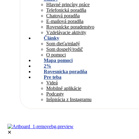
Hlavné princípy práce
Telefonická poradňa
Chatová poradňa
E-mailová poradňa
Rovesnícke poradenstvo
Vzdelávacie aktivity
Články
Som dieťa/mladý
Som dospelý/rodič
O pomoci
Mapa pomoci
2%
Rovesnícka poradňa
Pre teba
Videá
Mobilné aplikácie
Podcasty
Inšpirácia z Instagramu
✕