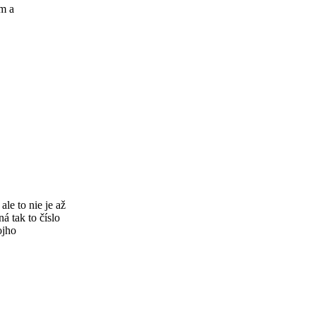
m a
le to nie je až
á tak to číslo
ojho