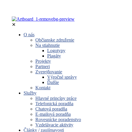
✕
O nás
Občianske združenie
Na stiahnutie
Logotypy
Plagáty
Projekty
Partneri
Zverejňovanie
Výročné správy
Ďalšie
Kontakt
Služby
Hlavné princípy práce
Telefonická poradňa
Chatová poradňa
E-mailová poradňa
Rovesnícke poradenstvo
Vzdelávacie aktivity
Články / zaujímavosti