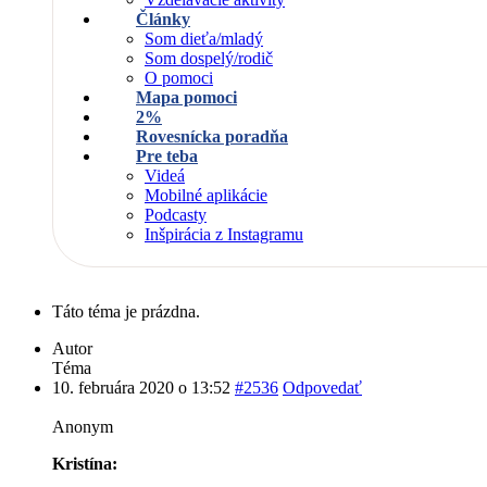
Články
Som dieťa/mladý
Som dospelý/rodič
O pomoci
Mapa pomoci
2%
Rovesnícka poradňa
Pre teba
Videá
Mobilné aplikácie
Podcasty
Inšpirácia z Instagramu
Táto téma je prázdna.
Autor
Téma
10. februára 2020 o 13:52
#2536
Odpovedať
Anonym
Kristína: