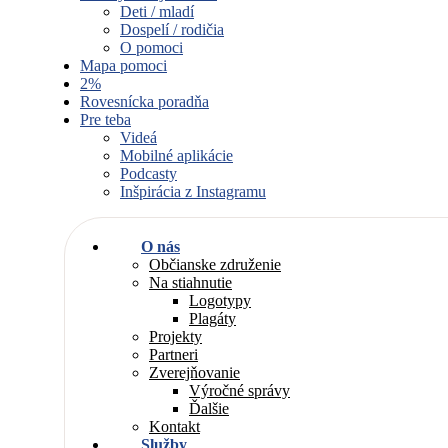
Deti / mladí
Dospelí / rodičia
O pomoci
Mapa pomoci
2%
Rovesnícka poradňa
Pre teba
Videá
Mobilné aplikácie
Podcasty
Inšpirácia z Instagramu
O nás
Občianske združenie
Na stiahnutie
Logotypy
Plagáty
Projekty
Partneri
Zverejňovanie
Výročné správy
Ďalšie
Kontakt
Služby