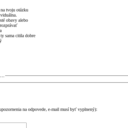
 na tvoju otázku
ividuálna.
isté obavy alebo
orozprávať
ha
ty sama citila dobre
ý
ro…
 upozornenia na odpovede, e-mail musí byť vyplnený):