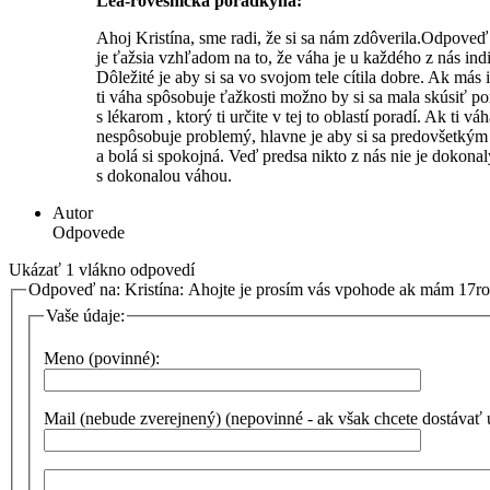
Lea-rovesnícka poradkyňa:
Ahoj Kristína, sme radi, že si sa nám zdôverila.Odpoveď
je ťažsia vzhľadom na to, že váha je u každého z nás ind
Dôležité je aby si sa vo svojom tele cítila dobre. Ak más 
ti váha spôsobuje ťažkosti možno by si sa mala skúsiť p
s lékarom , ktorý ti určite v tej to oblastí poradí. Ak ti vá
nespôsobuje problemý, hlavne je aby si sa predovšetkým 
a bolá si spokojná. Veď predsa nikto z nás nie je dokonal
s dokonalou váhou.
Autor
Odpovede
Ukázať 1 vlákno odpovedí
Odpoveď na: Kristína: Ahojte je prosím vás vpohode ak mám 17
Vaše údaje:
Meno (povinné):
Mail (nebude zverejnený) (nepovinné - ak však chcete dostávať