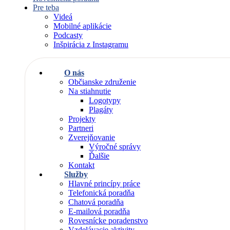
Pre teba
Videá
Mobilné aplikácie
Podcasty
Inšpirácia z Instagramu
O nás
Občianske združenie
Na stiahnutie
Logotypy
Plagáty
Projekty
Partneri
Zverejňovanie
Výročné správy
Ďalšie
Kontakt
Služby
Hlavné princípy práce
Telefonická poradňa
Chatová poradňa
E-mailová poradňa
Rovesnícke poradenstvo
Vzdelávacie aktivity