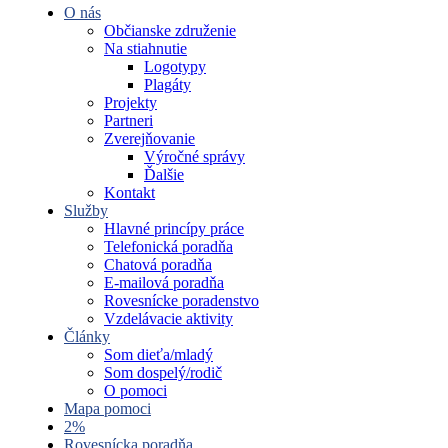
O nás
Občianske združenie
Na stiahnutie
Logotypy
Plagáty
Projekty
Partneri
Zverejňovanie
Výročné správy
Ďalšie
Kontakt
Služby
Hlavné princípy práce
Telefonická poradňa
Chatová poradňa
E-mailová poradňa
Rovesnícke poradenstvo
Vzdelávacie aktivity
Články
Som dieťa/mladý
Som dospelý/rodič
O pomoci
Mapa pomoci
2%
Rovesnícka poradňa