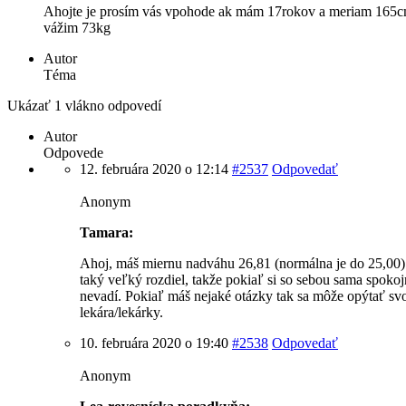
Ahojte je prosím vás vpohode ak mám 17rokov a meriam 165c
vážim 73kg
Autor
Téma
Ukázať 1 vlákno odpovedí
Autor
Odpovede
12. februára 2020 o 12:14
#2537
Odpovedať
Anonym
Tamara:
Ahoj, máš miernu nadváhu 26,81 (normálna je do 25,00) a
taký veľký rozdiel, takže pokiaľ si so sebou sama spokojn
nevadí. Pokiaľ máš nejaké otázky tak sa môže opýtať sv
lekára/lekárky.
10. februára 2020 o 19:40
#2538
Odpovedať
Anonym