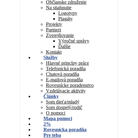
Občianske združenie
Na stiahnutie
Logotypy
Plagáty
Projekty
Partneri
Zverejňovanie
Výročné správy
Ďalšie
Kontakt
Služby
Hlavné princípy práce
Telefonická poradňa
Chatová poradňa
E-mailová poradňa
Rovesnícke poradenstvo
Vzdelávacie aktivity
Články
Som dieťa/mladý
Som dospelý/rodič
O pomoci
Mapa pomoci
2%
Rovesnícka poradňa
Pre teba