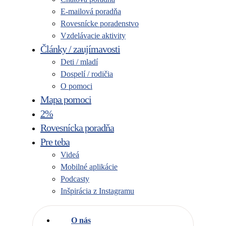
E-mailová poradňa
Rovesnícke poradenstvo
Vzdelávacie aktivity
Články / zaujímavosti
Deti / mladí
Dospelí / rodičia
O pomoci
Mapa pomoci
2%
Rovesnícka poradňa
Pre teba
Videá
Mobilné aplikácie
Podcasty
Inšpirácia z Instagramu
O nás