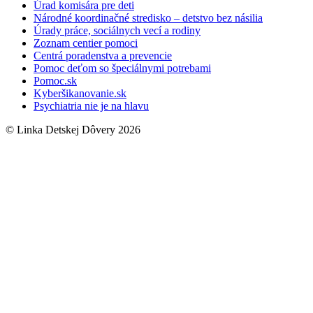
Úrad komisára pre deti
Národné koordinačné stredisko – detstvo bez násilia
Úrady práce, sociálnych vecí a rodiny
Zoznam centier pomoci
Centrá poradenstva a prevencie
Pomoc deťom so špeciálnymi potrebami
Pomoc.sk
Kyberšikanovanie.sk
Psychiatria nie je na hlavu
© Linka Detskej Dôvery 2026