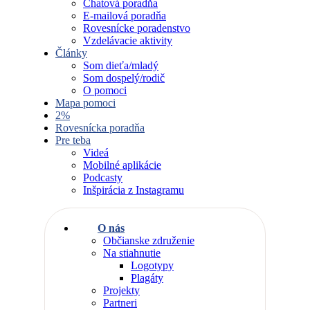
Chatová poradňa
E-mailová poradňa
Rovesnícke poradenstvo
Vzdelávacie aktivity
Články
Som dieťa/mladý
Som dospelý/rodič
O pomoci
Mapa pomoci
2%
Rovesnícka poradňa
Pre teba
Videá
Mobilné aplikácie
Podcasty
Inšpirácia z Instagramu
O nás
Občianske združenie
Na stiahnutie
Logotypy
Plagáty
Projekty
Partneri