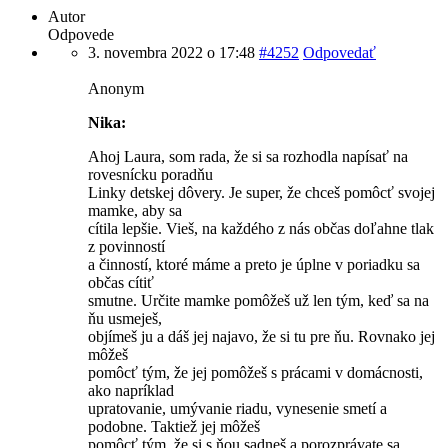
Autor
Odpovede
3. novembra 2022 o 17:48
#4252
Odpovedať
Anonym
Nika:
Ahoj Laura, som rada, že si sa rozhodla napísať na
rovesnícku poradňu
Linky detskej dôvery. Je super, že chceš pomôcť svojej
mamke, aby sa
cítila lepšie. Vieš, na každého z nás občas doľahne tlak
z povinností
a činností, ktoré máme a preto je úplne v poriadku sa
občas cítiť
smutne. Určite mamke pomôžeš už len tým, keď sa na
ňu usmeješ,
objímeš ju a dáš jej najavo, že si tu pre ňu. Rovnako jej
môžeš
pomôcť tým, že jej pomôžeš s prácami v domácnosti,
ako napríklad
upratovanie, umývanie riadu, vynesenie smetí a
podobne. Taktiež jej môžeš
pomôcť tým, že si s ňou sadneš a porozprávate sa