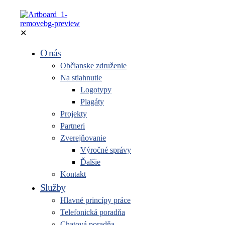
✕
O nás
Občianske združenie
Na stiahnutie
Logotypy
Plagáty
Projekty
Partneri
Zverejňovanie
Výročné správy
Ďalšie
Kontakt
Služby
Hlavné princípy práce
Telefonická poradňa
Chatová poradňa