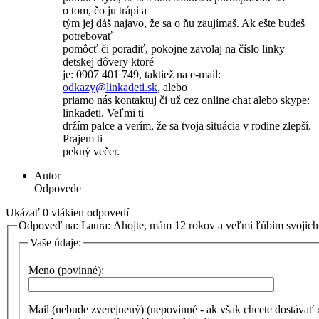
o tom, čo ju trápi a
tým jej dáš najavo, že sa o ňu zaujímaš. Ak ešte budeš
potrebovať
pomôcť či poradiť, pokojne zavolaj na číslo linky
detskej dôvery ktoré
je: 0907 401 749, taktiež na e-mail:
odkazy@
linkadeti.sk
, alebo
priamo nás kontaktuj či už cez online chat alebo skype:
linkadeti. Veľmi ti
držím palce a verím, že sa tvoja situácia v rodine zlepší.
Prajem ti
pekný večer.
Autor
Odpovede
Ukázať 0 vlákien odpovedí
Odpoveď na: Laura: Ahojte, mám 12 rokov a veľmi ľúbim svojic
Vaše údaje:
Meno (povinné):
Mail (nebude zverejnený) (nepovinné - ak však chcete dostávať