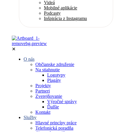
Videá
Mobilné aplikácie
Podcasty
Inšpirácia z Instagramu
✕
O nás
Občianske združenie
Na stiahnutie
Logotypy
Plagáty
Projekty
Partneri
Zverejňovanie
Výročné správy
Ďalšie
Kontakt
Služby
Hlavné princípy práce
Telefonická poradňa