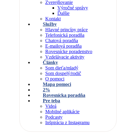
Zverejňovanie
Výročné správy
Ďalšie
Kontakt
Služby
Hlavné princípy práce
Telefonická poradňa
Chatová poradňa
E-mailová poradňa
Rovesnícke poradenstvo
Vzdelávacie aktivity
Články
Som dieťa/mladý
Som dospelý/rodič
O pomoci
Mapa pomoci
2%
Rovesnícka poradňa
Pre teba
Videá
Mobilné aplikácie
Podcasty
Inšpirácia z Instagramu