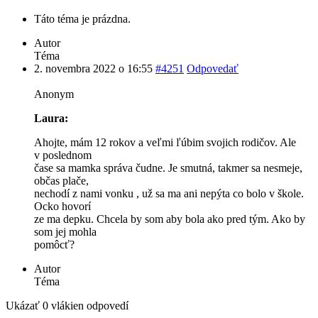
Táto téma je prázdna.
Autor
Téma
2. novembra 2022 o 16:55
#4251
Odpovedať
Anonym
Laura:
Ahojte, mám 12 rokov a veľmi ľúbim svojich rodičov. Ale
v poslednom
čase sa mamka správa čudne. Je smutná, takmer sa nesmeje,
občas plače,
nechodí z nami vonku , už sa ma ani nepýta co bolo v škole.
Ocko hovorí
ze ma depku. Chcela by som aby bola ako pred tým. Ako by
som jej mohla
pomôcť?
Autor
Téma
Ukázať 0 vlákien odpovedí