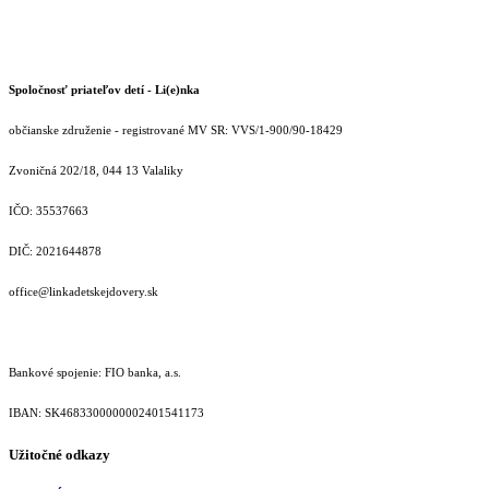
Spoločnosť priateľov detí - Li(e)nka
občianske združenie - registrované MV SR: VVS/1-900/90-18429
Zvoničná 202/18, 044 13 Valaliky
IČO: 35537663
DIČ: 2021644878
office@linkadetskejdovery.sk
Bankové spojenie: FIO banka, a.s.
IBAN: SK46833000000­02401541173
Užitočné odkazy