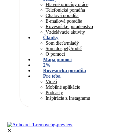
Hlavné princípy práce
Telefonická poradňa
Chatová poradňa
E-mailová poradňa
Rovesnícke poradenstvo
Vzdelávacie aktivity
Články
Som dieťa/mladý
Som dospelý/rodič
O pomoci
Mapa pomoci
2%
Rovesnícka poradňa
Pre teba
Videá
Mobilné aplikácie
Podcasty
Inšpirácia z Instagramu
✕