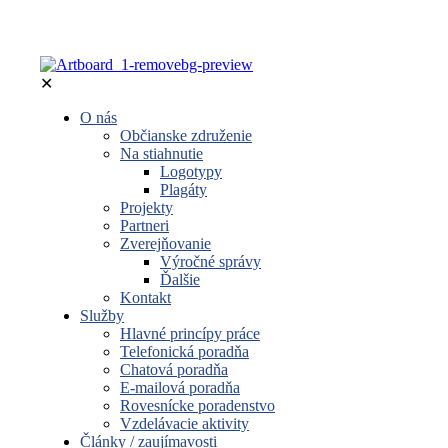
✕
O nás
Občianske združenie
Na stiahnutie
Logotypy
Plagáty
Projekty
Partneri
Zverejňovanie
Výročné správy
Ďalšie
Kontakt
Služby
Hlavné princípy práce
Telefonická poradňa
Chatová poradňa
E-mailová poradňa
Rovesnícke poradenstvo
Vzdelávacie aktivity
Články / zaujímavosti