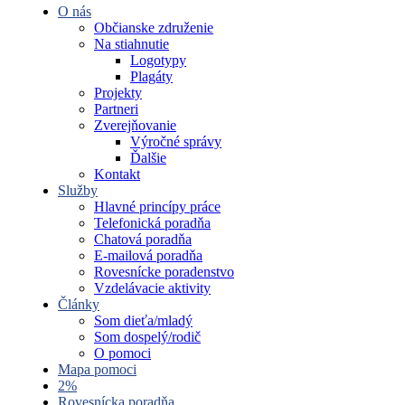
O nás
Občianske združenie
Na stiahnutie
Logotypy
Plagáty
Projekty
Partneri
Zverejňovanie
Výročné správy
Ďalšie
Kontakt
Služby
Hlavné princípy práce
Telefonická poradňa
Chatová poradňa
E-mailová poradňa
Rovesnícke poradenstvo
Vzdelávacie aktivity
Články
Som dieťa/mladý
Som dospelý/rodič
O pomoci
Mapa pomoci
2%
Rovesnícka poradňa