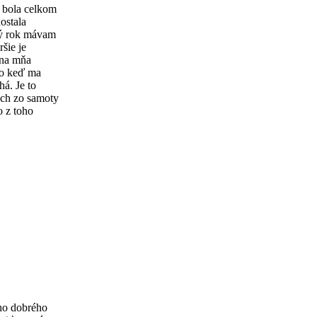
 bola celkom
ostala
dný rok mávam
ršie je
 na mňa
bo keď ma
á. Je to
ach zo samoty
o z toho
jho dobrého