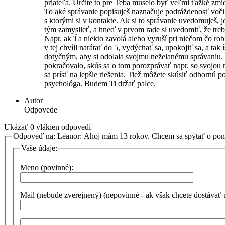
priateľa. Určite to pre Teba muselo byť veľmi ťažké zmie
To aké správanie popisuješ naznačuje podráždenosť voč
s ktorými si v kontakte. Ak si to správanie uvedomuješ, j
tým zamyslieť, a hneď v prvom rade si uvedomiť, že tre
Napr. ak Ťa niekto zavolá alebo vyruší pri niečom čo rob
v tej chvíli narátať do 5, vydýchať sa, upokojiť sa, a tak í
dotyčným, aby si odolala svojmu neželanému správaniu. 
pokračovalo, skús sa o tom porozprávať napr. so svojou
sa prísť na lepšie riešenia. Tiež môžete skúsiť odbornú 
psychológa. Budem Ti držať palce.
Autor
Odpovede
Ukázať 0 vlákien odpovedí
Odpoveď na: Leanor: Ahoj mám 13 rokov. Chcem sa spýtať o p
Vaše údaje:
Meno (povinné):
Mail (nebude zverejnený) (nepovinné - ak však chcete dostávať