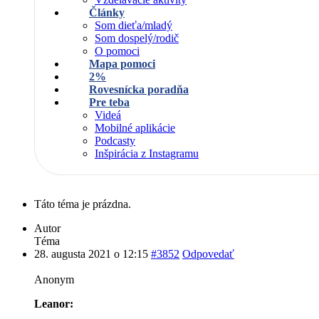
Články
Som dieťa/mladý
Som dospelý/rodič
O pomoci
Mapa pomoci
2%
Rovesnícka poradňa
Pre teba
Videá
Mobilné aplikácie
Podcasty
Inšpirácia z Instagramu
Táto téma je prázdna.
Autor
Téma
28. augusta 2021 o 12:15
#3852
Odpovedať
Anonym
Leanor: