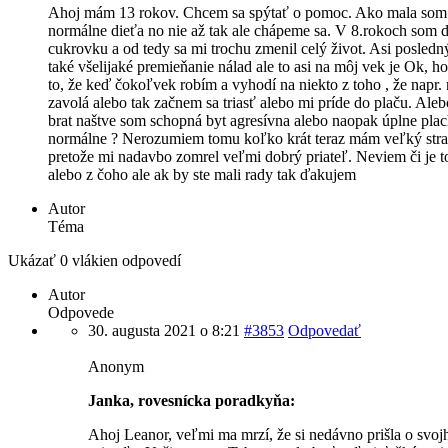
Ahoj mám 13 rokov. Chcem sa spýtať o pomoc. Ako mala som
normálne dieťa no nie až tak ale chápeme sa. V 8.rokoch som d
cukrovku a od tedy sa mi trochu zmenil celý život. Asi posle
také všelijaké premieňanie nálad ale to asi na môj vek je Ok, ho
to, že keď čokoľvek robím a vyhodí na niekto z toho , že napr.
zavolá alebo tak začnem sa triasť alebo mi príde do plaču. Ale
brat naštve som schopná byt agresívna alebo naopak úplne plach
normálne ? Nerozumiem tomu koľko krát teraz mám veľký str
pretože mi nadavbo zomrel veľmi dobrý priateľ. Neviem či je t
alebo z čoho ale ak by ste mali rady tak ďakujem
Autor
Téma
Ukázať 0 vlákien odpovedí
Autor
Odpovede
30. augusta 2021 o 8:21
#3853
Odpovedať
Anonym
Janka, rovesnícka poradkyňa:
Ahoj Leanor, veľmi ma mrzí, že si nedávno prišla o svo