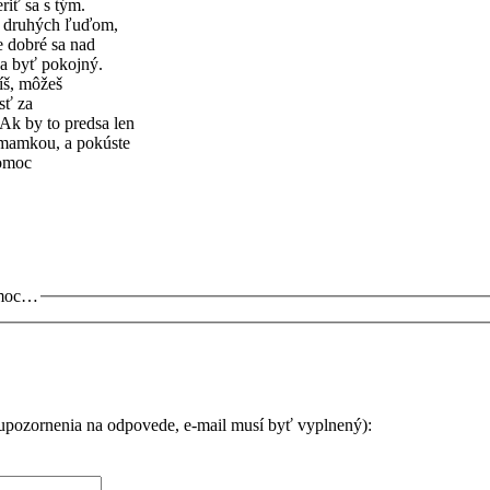
riť sa s tým.
i druhých ľuďom,
e dobré sa nad
ba byť pokojný.
íš, môžeš
sť za
Ak by to predsa len
 mamkou, a pokúste
pomoc
omoc…
 upozornenia na odpovede, e-mail musí byť vyplnený):