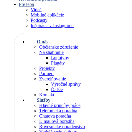
Pre teba
Videá
Mobilné aplikácie
Podcasty
Inšpirácia z Instagramu
O nás
Občianske združenie
Na stiahnutie
Logotypy
Plagáty
Projekty
Partneri
Zverejňovanie
Výročné správy
Ďalšie
Kontakt
Služby
Hlavné princípy práce
Telefonická poradňa
Chatová poradňa
E-mailová poradňa
Rovesnícke poradenstvo
Vzdelávacie aktivity