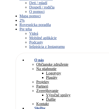
Deti / mladí
Dospelí / rodičia
O pomoci
Mapa pomoci
2%
Rovesnícka poradňa
Pre teba
Videá
Mobilné aplikácie
Podcasty
Inšpirácia z Instagramu
O nás
Občianske združenie
Na stiahnutie
Logotypy
Plagáty
Projekty
Partneri
Zverejňovanie
Výročné správy
Ďalšie
Kontakt
Služby