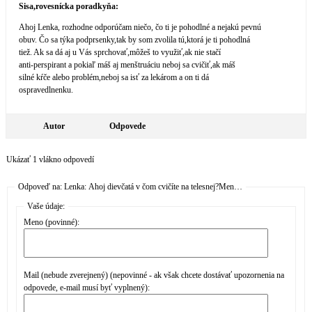
Sisa,rovesnícka poradkyňa:
Ahoj Lenka, rozhodne odporúčam niečo, čo ti je pohodlné a nejakú pevnú
obuv. Čo sa týka podprsenky,tak by som zvolila tú,ktorá je ti pohodlná
tiež. Ak sa dá aj u Vás sprchovať,môžeš to využiť,ak nie stačí
anti-perspirant a pokiaľ máš aj menštruáciu neboj sa cvičiť,ak máš
silné kŕče alebo problém,neboj sa isť za lekárom a on ti dá
ospravedlnenku.
Autor
Odpovede
Ukázať 1 vlákno odpovedí
Odpoveď na: Lenka: Ahoj dievčatá v čom cvičíte na telesnej?Men…
Vaše údaje:
Meno (povinné):
Mail (nebude zverejnený) (nepovinné - ak však chcete dostávať upozornenia na
odpovede, e-mail musí byť vyplnený):