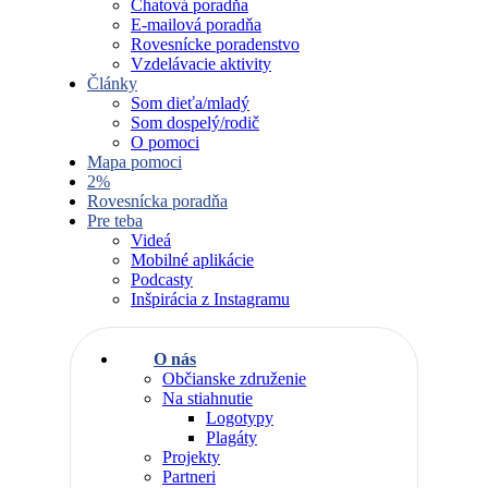
Chatová poradňa
E-mailová poradňa
Rovesnícke poradenstvo
Vzdelávacie aktivity
Články
Som dieťa/mladý
Som dospelý/rodič
O pomoci
Mapa pomoci
2%
Rovesnícka poradňa
Pre teba
Videá
Mobilné aplikácie
Podcasty
Inšpirácia z Instagramu
O nás
Občianske združenie
Na stiahnutie
Logotypy
Plagáty
Projekty
Partneri