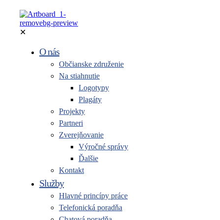
✕
O nás
Občianske združenie
Na stiahnutie
Logotypy
Plagáty
Projekty
Partneri
Zverejňovanie
Výročné správy
Ďalšie
Kontakt
Služby
Hlavné princípy práce
Telefonická poradňa
Chatová poradňa