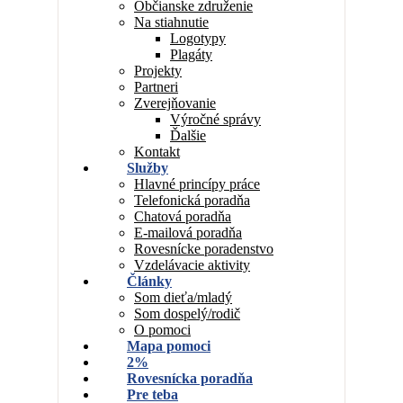
Občianske združenie
Na stiahnutie
Logotypy
Plagáty
Projekty
Partneri
Zverejňovanie
Výročné správy
Ďalšie
Kontakt
Služby
Hlavné princípy práce
Telefonická poradňa
Chatová poradňa
E-mailová poradňa
Rovesnícke poradenstvo
Vzdelávacie aktivity
Články
Som dieťa/mladý
Som dospelý/rodič
O pomoci
Mapa pomoci
2%
Rovesnícka poradňa
Pre teba