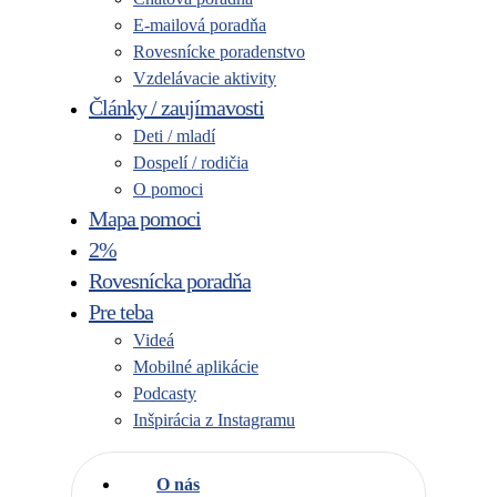
E-mailová poradňa
Rovesnícke poradenstvo
Vzdelávacie aktivity
Články / zaujímavosti
Deti / mladí
Dospelí / rodičia
O pomoci
Mapa pomoci
2%
Rovesnícka poradňa
Pre teba
Videá
Mobilné aplikácie
Podcasty
Inšpirácia z Instagramu
O nás