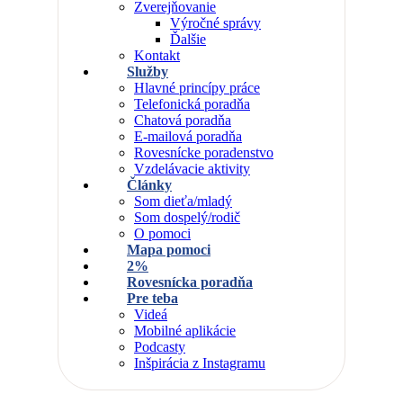
Zverejňovanie
Výročné správy
Ďalšie
Kontakt
Služby
Hlavné princípy práce
Telefonická poradňa
Chatová poradňa
E-mailová poradňa
Rovesnícke poradenstvo
Vzdelávacie aktivity
Články
Som dieťa/mladý
Som dospelý/rodič
O pomoci
Mapa pomoci
2%
Rovesnícka poradňa
Pre teba
Videá
Mobilné aplikácie
Podcasty
Inšpirácia z Instagramu