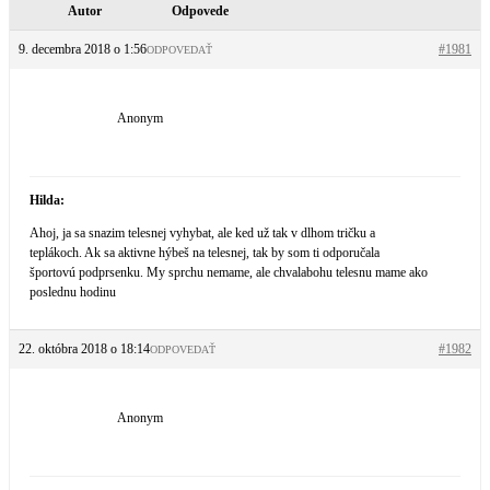
Autor
Odpovede
9. decembra 2018 o 1:56
#1981
ODPOVEDAŤ
Anonym
Hilda:
Ahoj, ja sa snazim telesnej vyhybat, ale ked už tak v dlhom tričku a
teplákoch. Ak sa aktivne hýbeš na telesnej, tak by som ti odporučala
športovú podprsenku. My sprchu nemame, ale chvalabohu telesnu mame ako
poslednu hodinu
22. októbra 2018 o 18:14
#1982
ODPOVEDAŤ
Anonym