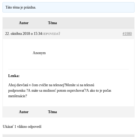
Táto téma je prázdna.
Autor
Téma
22. októbra 2018 o 15:34
#1980
ODPOVEDAŤ
Anonym
Lenka:
Ahoj dievčatá v čom cvičíte na telesnej?Meníte si na telesnú
podprsenku ?A máte sa možnosť potom osprrchovať?A ako to je počas
menštruácie?
Autor
Téma
Ukázať 1 vlákno odpovedí