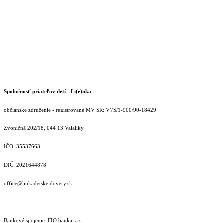
Spoločnosť priateľov detí - Li(e)nka
občianske združenie - registrované MV SR: VVS/1-900/90-18429
Zvoničná 202/18, 044 13 Valaliky
IČO: 35537663
DIČ: 2021644878
office@linkadetskejdovery.sk
Bankové spojenie: FIO banka, a.s.