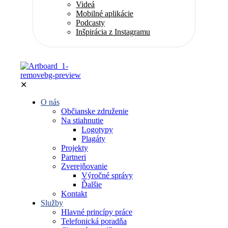
Videá
Mobilné aplikácie
Podcasty
Inšpirácia z Instagramu
✕
O nás
Občianske združenie
Na stiahnutie
Logotypy
Plagáty
Projekty
Partneri
Zverejňovanie
Výročné správy
Ďalšie
Kontakt
Služby
Hlavné princípy práce
Telefonická poradňa