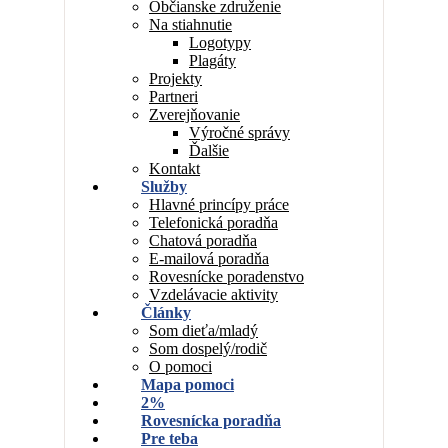
Občianske združenie
Na stiahnutie
Logotypy
Plagáty
Projekty
Partneri
Zverejňovanie
Výročné správy
Ďalšie
Kontakt
Služby
Hlavné princípy práce
Telefonická poradňa
Chatová poradňa
E-mailová poradňa
Rovesnícke poradenstvo
Vzdelávacie aktivity
Články
Som dieťa/mladý
Som dospelý/rodič
O pomoci
Mapa pomoci
2%
Rovesnícka poradňa
Pre teba