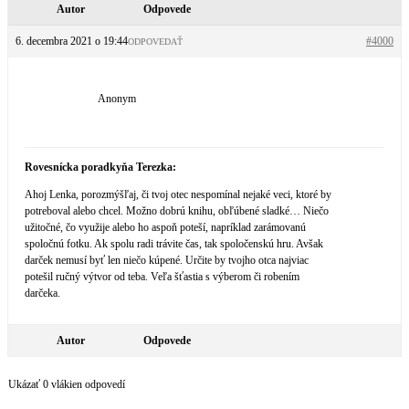
Autor
Odpovede
6. decembra 2021 o 19:44
#4000
ODPOVEDAŤ
Anonym
Rovesnícka poradkyňa Terezka:
Ahoj Lenka, porozmýšľaj, či tvoj otec nespomínal nejaké veci, ktoré by
potreboval alebo chcel. Možno dobrú knihu, obľúbené sladké… Niečo
užitočné, čo využije alebo ho aspoň poteší, napríklad zarámovanú
spoločnú fotku. Ak spolu radi trávite čas, tak spoločenskú hru. Avšak
darček nemusí byť len niečo kúpené. Určite by tvojho otca najviac
potešil ručný výtvor od teba. Veľa šťastia s výberom či robením
darčeka.
Autor
Odpovede
Ukázať 0 vlákien odpovedí