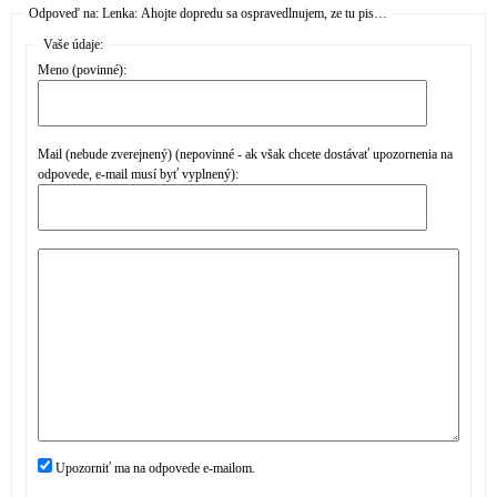
Odpoveď na: Lenka: Ahojte dopredu sa ospravedlnujem, ze tu pis…
Vaše údaje:
Meno (povinné):
Mail (nebude zverejnený) (nepovinné - ak však chcete dostávať upozornenia na
odpovede, e-mail musí byť vyplnený):
Upozorniť ma na odpovede e-mailom.