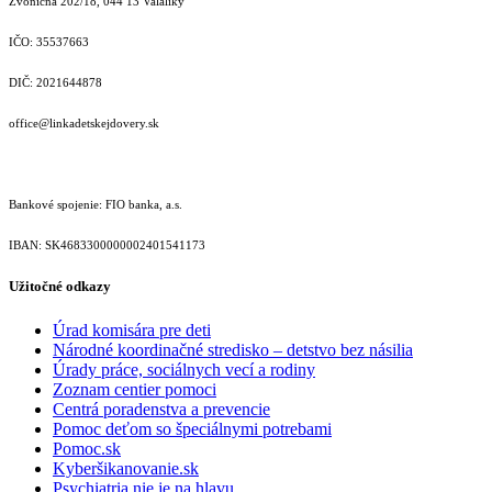
Zvoničná 202/18, 044 13 Valaliky
IČO: 35537663
DIČ: 2021644878
office@linkadetskejdovery.sk
Bankové spojenie: FIO banka, a.s.
IBAN: SK46833000000­02401541173
Užitočné odkazy
Úrad komisára pre deti
Národné koordinačné stredisko – detstvo bez násilia
Úrady práce, sociálnych vecí a rodiny
Zoznam centier pomoci
Centrá poradenstva a prevencie
Pomoc deťom so špeciálnymi potrebami
Pomoc.sk
Kyberšikanovanie.sk
Psychiatria nie je na hlavu