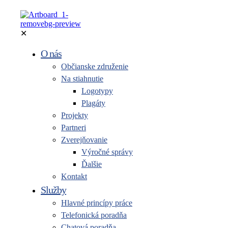
✕
O nás
Občianske združenie
Na stiahnutie
Logotypy
Plagáty
Projekty
Partneri
Zverejňovanie
Výročné správy
Ďalšie
Kontakt
Služby
Hlavné princípy práce
Telefonická poradňa
Chatová poradňa