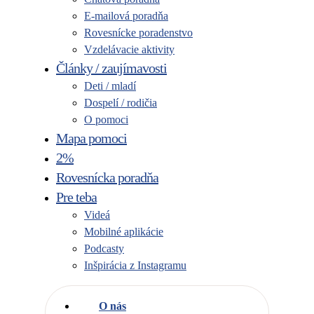
E-mailová poradňa
Rovesnícke poradenstvo
Vzdelávacie aktivity
Články / zaujímavosti
Deti / mladí
Dospelí / rodičia
O pomoci
Mapa pomoci
2%
Rovesnícka poradňa
Pre teba
Videá
Mobilné aplikácie
Podcasty
Inšpirácia z Instagramu
O nás