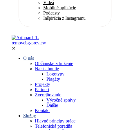
Videá
Mobilné aplikácie
Podcasty
Inšpirácia z Instagramu
✕
O nás
Občianske združenie
Na stiahnutie
Logotypy
Plagáty
Projekty
Partneri
Zverejňovanie
Výročné správy
Ďalšie
Kontakt
Služby
Hlavné princípy práce
Telefonická poradňa