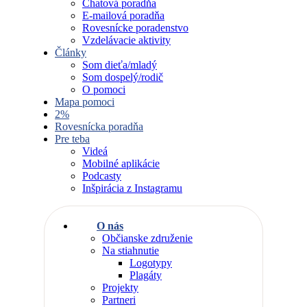
Chatová poradňa
E-mailová poradňa
Rovesnícke poradenstvo
Vzdelávacie aktivity
Články
Som dieťa/mladý
Som dospelý/rodič
O pomoci
Mapa pomoci
2%
Rovesnícka poradňa
Pre teba
Videá
Mobilné aplikácie
Podcasty
Inšpirácia z Instagramu
O nás
Občianske združenie
Na stiahnutie
Logotypy
Plagáty
Projekty
Partneri