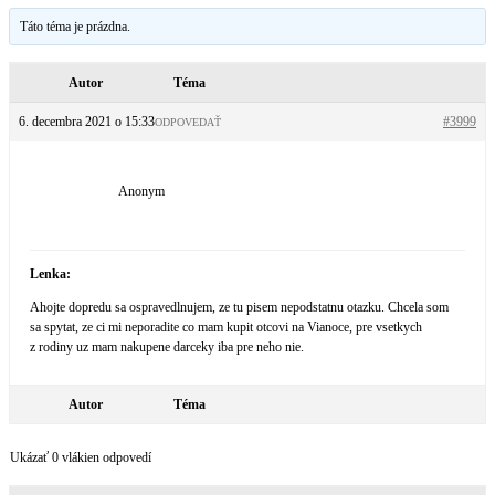
Táto téma je prázdna.
Autor
Téma
6. decembra 2021 o 15:33
#3999
ODPOVEDAŤ
Anonym
Lenka:
Ahojte dopredu sa ospravedlnujem, ze tu pisem nepodstatnu otazku. Chcela som
sa spytat, ze ci mi neporadite co mam kupit otcovi na Vianoce, pre vsetkych
z rodiny uz mam nakupene darceky iba pre neho nie.
Autor
Téma
Ukázať 0 vlákien odpovedí