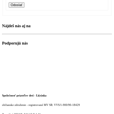
Odoslať
Nájdeš nás aj na
Podporujú nás
Spoločnosť priateľov detí - Li(e)nka
občianske združenie - registrované MV SR: VVS/1-900/90-18429