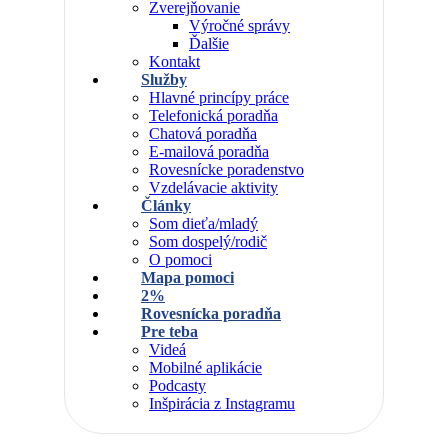
Zverejňovanie
Výročné správy
Ďalšie
Kontakt
Služby
Hlavné princípy práce
Telefonická poradňa
Chatová poradňa
E-mailová poradňa
Rovesnícke poradenstvo
Vzdelávacie aktivity
Články
Som dieťa/mladý
Som dospelý/rodič
O pomoci
Mapa pomoci
2%
Rovesnícka poradňa
Pre teba
Videá
Mobilné aplikácie
Podcasty
Inšpirácia z Instagramu