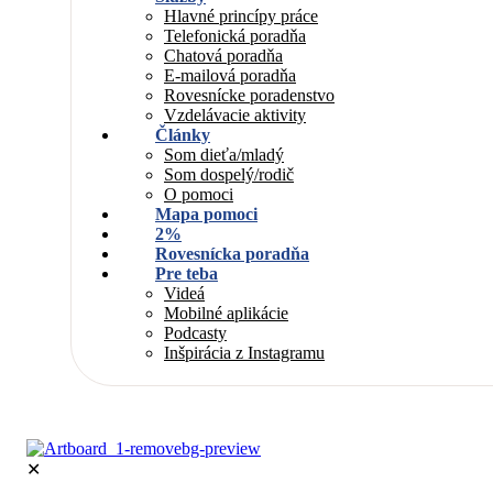
Hlavné princípy práce
Telefonická poradňa
Chatová poradňa
E-mailová poradňa
Rovesnícke poradenstvo
Vzdelávacie aktivity
Články
Som dieťa/mladý
Som dospelý/rodič
O pomoci
Mapa pomoci
2%
Rovesnícka poradňa
Pre teba
Videá
Mobilné aplikácie
Podcasty
Inšpirácia z Instagramu
✕