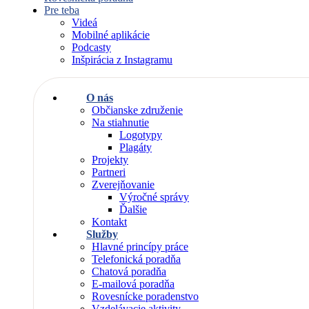
Pre teba
Videá
Mobilné aplikácie
Podcasty
Inšpirácia z Instagramu
O nás
Občianske združenie
Na stiahnutie
Logotypy
Plagáty
Projekty
Partneri
Zverejňovanie
Výročné správy
Ďalšie
Kontakt
Služby
Hlavné princípy práce
Telefonická poradňa
Chatová poradňa
E-mailová poradňa
Rovesnícke poradenstvo
Vzdelávacie aktivity