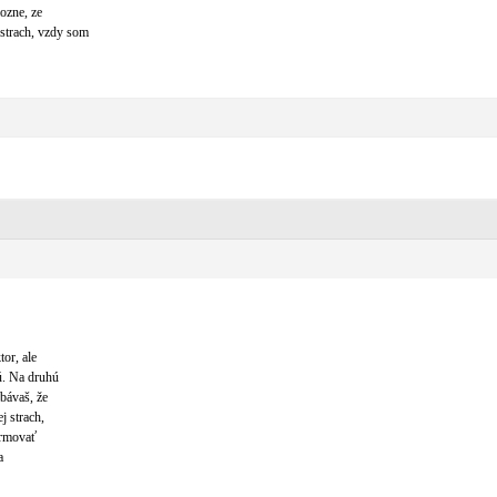
ozne, ze
strach, vzdy som
or, ale
ú. Na druhú
bávaš, že
j strach,
ormovať
a