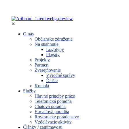
✕
O nás
Občianske združenie
Na stiahnutie
Logotypy
Plagáty
Projekty
Partneri
Zverejňovanie
Výročné správy
Ďalšie
Kontakt
Služby
Hlavné princípy práce
Telefonická poradňa
Chatová poradňa
E-mailová poradňa
Rovesnícke poradenstvo
Vzdelávacie aktivity
Články / zaujímavosti