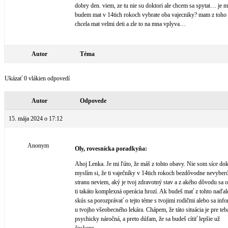
dobry den. viem, ze tu nie su doktori ale chcem sa spytat… je m
budem mat v 14tich rokoch vybrate oba vajecniky? mam z toho 
chcela mat velmi deti a zle to na mna vplyva…
Autor
Téma
Ukázať 0 vlákien odpovedí
Autor
Odpovede
15. mája 2024 o 17:12
Anonym
Oly, rovesnícka poradkyňa:
Ahoj Lenka. Je mi ľúto, že máš z tohto obavy. Nie som síce dokt
myslím si, že ti vaječníky v 14tich rokoch bezdôvodne nevyber
stranu neviem, aký je tvoj zdravotný stav a z akého dôvodu sa o
ti takáto komplexná operácia hrozí. Ak budeš mať z tohto naďale
skús sa porozprávať o tejto téme s tvojimi rodičmi alebo sa inf
u tvojho všeobecného lekára. Chápem, že táto situácia je pre teb
psychicky náročná, a preto dúfam, že sa budeš cítiť lepšie už