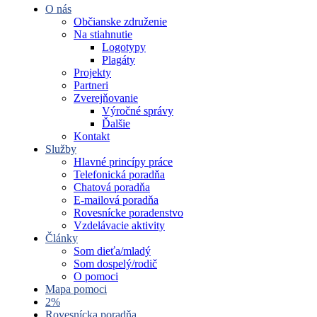
O nás
Občianske združenie
Na stiahnutie
Logotypy
Plagáty
Projekty
Partneri
Zverejňovanie
Výročné správy
Ďalšie
Kontakt
Služby
Hlavné princípy práce
Telefonická poradňa
Chatová poradňa
E-mailová poradňa
Rovesnícke poradenstvo
Vzdelávacie aktivity
Články
Som dieťa/mladý
Som dospelý/rodič
O pomoci
Mapa pomoci
2%
Rovesnícka poradňa