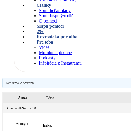
Články
Som dieťa/mladý
Som dospelý/rodič
O pomoci
Mapa pomoci
2%
Rovesnícka poradňa
Pre teba
Videá
Mobilné aplikácie
Podcasty
Inšpirácia z Instagramu
Táto téma je prázdna.
Autor
Téma
14. mája 2024 o 17:58
Anonym
lenka: