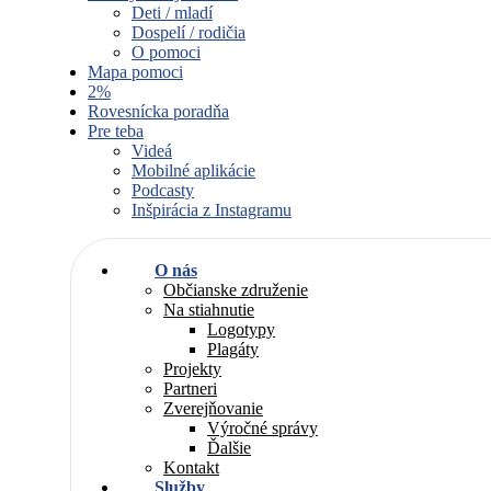
Deti / mladí
Dospelí / rodičia
O pomoci
Mapa pomoci
2%
Rovesnícka poradňa
Pre teba
Videá
Mobilné aplikácie
Podcasty
Inšpirácia z Instagramu
O nás
Občianske združenie
Na stiahnutie
Logotypy
Plagáty
Projekty
Partneri
Zverejňovanie
Výročné správy
Ďalšie
Kontakt
Služby