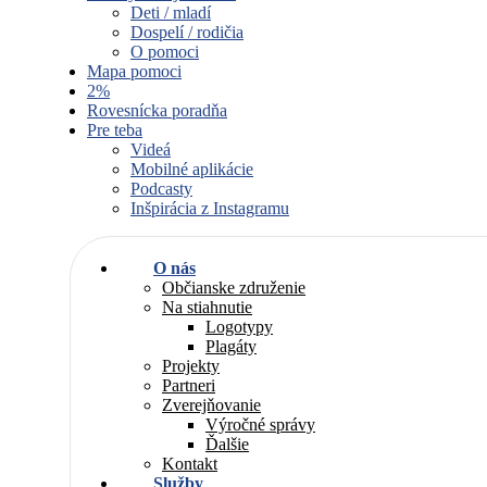
Deti / mladí
Dospelí / rodičia
O pomoci
Mapa pomoci
2%
Rovesnícka poradňa
Pre teba
Videá
Mobilné aplikácie
Podcasty
Inšpirácia z Instagramu
O nás
Občianske združenie
Na stiahnutie
Logotypy
Plagáty
Projekty
Partneri
Zverejňovanie
Výročné správy
Ďalšie
Kontakt
Služby