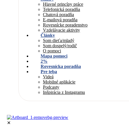
Hlavné princípy práce
Telefonická poradňa
Chatová poradňa
E-mailová poradňa
Rovesnícke poradenstvo
Vzdelávacie aktivity
Články
Som dieťa/mladý
Som dospelý/rodič
O pomoci
Mapa pomoci
2%
Rovesnícka poradňa
Pre teba
Videá
Mobilné aplikácie
Podcasty
Inšpirácia z Instagramu
✕