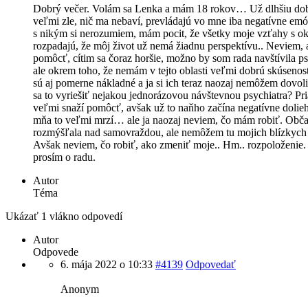
Dobrý večer. Volám sa Lenka a mám 18 rokov… Už dlhšiu dob
veľmi zle, nič ma nebaví, prevládajú vo mne iba negatívne emó
s nikým si nerozumiem, mám pocit, že všetky moje vzťahy s ok
rozpadajú, že môj život už nemá žiadnu perspektívu.. Neviem, 
pomôcť, cítim sa čoraz horšie, možno by som rada navštívila p
ale okrem toho, že nemám v tejto oblasti veľmi dobrú skúsenos
sú aj pomerne nákladné a ja si ich teraz naozaj nemôžem dovol
sa to vyriešiť nejakou jednorázovou návštevnou psychiatra? Pri
veľmi snaží pomôcť, avšak už to naňho začína negatívne dolie
mňa to veľmi mrzí… ale ja naozaj neviem, čo mám robiť. Obč
rozmýšľala nad samovraždou, ale nemôžem tu mojich blízkych
Avšak neviem, čo robiť, ako zmeniť moje.. Hm.. rozpoloženie.
prosím o radu.
Autor
Téma
Ukázať 1 vlákno odpovedí
Autor
Odpovede
6. mája 2022 o 10:33
#4139
Odpovedať
Anonym