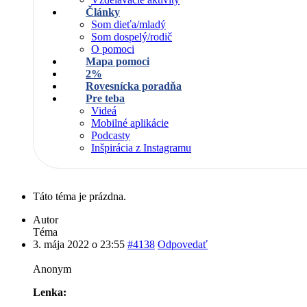
Články
Som dieťa/mladý
Som dospelý/rodič
O pomoci
Mapa pomoci
2%
Rovesnícka poradňa
Pre teba
Videá
Mobilné aplikácie
Podcasty
Inšpirácia z Instagramu
Táto téma je prázdna.
Autor
Téma
3. mája 2022 o 23:55
#4138
Odpovedať
Anonym
Lenka: