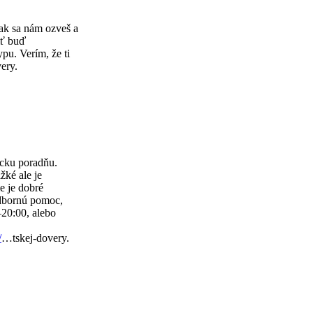
ak sa nám ozveš a
iť buď
pu. Verím, že ti
ery.
ícku poradňu.
žké ale je
ie je dobré
odbornú pomoc,
–20:00, alebo
/
…tskej-dovery.