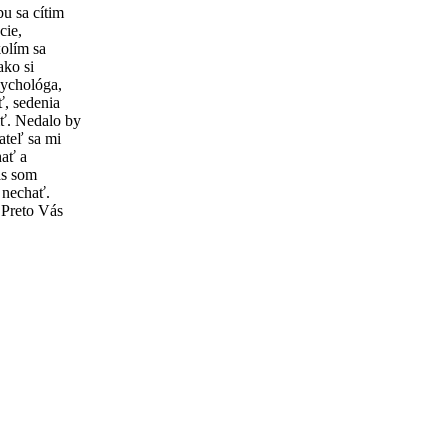
u sa cítim
cie,
olím sa
ako si
sychológa,
ť, sedenia
iť. Nedalo by
ateľ sa mi
hať a
as som
 nechať.
 Preto Vás