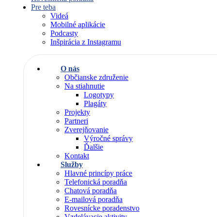
Pre teba
Videá
Mobilné aplikácie
Podcasty
Inšpirácia z Instagramu
O nás
Občianske združenie
Na stiahnutie
Logotypy
Plagáty
Projekty
Partneri
Zverejňovanie
Výročné správy
Ďalšie
Kontakt
Služby
Hlavné princípy práce
Telefonická poradňa
Chatová poradňa
E-mailová poradňa
Rovesnícke poradenstvo
Vzdelávacie aktivity