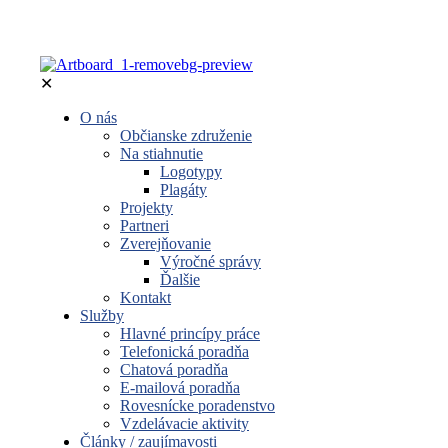
✕
O nás
Občianske združenie
Na stiahnutie
Logotypy
Plagáty
Projekty
Partneri
Zverejňovanie
Výročné správy
Ďalšie
Kontakt
Služby
Hlavné princípy práce
Telefonická poradňa
Chatová poradňa
E-mailová poradňa
Rovesnícke poradenstvo
Vzdelávacie aktivity
Články / zaujímavosti