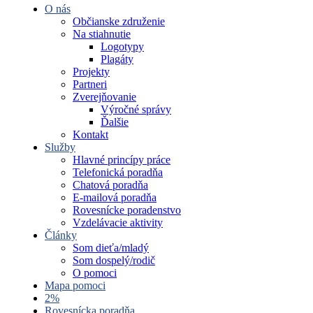
O nás
Občianske združenie
Na stiahnutie
Logotypy
Plagáty
Projekty
Partneri
Zverejňovanie
Výročné správy
Ďalšie
Kontakt
Služby
Hlavné princípy práce
Telefonická poradňa
Chatová poradňa
E-mailová poradňa
Rovesnícke poradenstvo
Vzdelávacie aktivity
Články
Som dieťa/mladý
Som dospelý/rodič
O pomoci
Mapa pomoci
2%
Rovesnícka poradňa