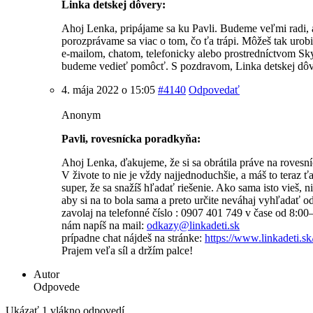
Linka detskej dôvery:
Ahoj Lenka, pripájame sa ku Pavli. Budeme veľmi radi, 
porozprávame sa viac o tom, čo ťa trápi. Môžeš tak urob
e-mailom, chatom, telefonicky alebo prostredníctvom Sky
budeme vedieť pomôcť. S pozdravom, Linka detskej dôv
4. mája 2022 o 15:05
#4140
Odpovedať
Anonym
Pavli, rovesnícka poradkyňa:
Ahoj Lenka, ďakujeme, že si sa obrátila práve na rovesn
V živote to nie je vždy najjednoduchšie, a máš to teraz ťa
super, že sa snažíš hľadať riešenie. Ako sama isto vieš, n
aby si na to bola sama a preto určite neváhaj vyhľadať 
zavolaj na telefonné číslo : 0907 401 749 v čase od 8:00
nám napíš na mail:
odkazy@
linkadeti.sk
prípadne chat nájdeš na stránke:
https://www.linkadeti.sk
Prajem veľa síl a držím palce!
Autor
Odpovede
Ukázať 1 vlákno odpovedí