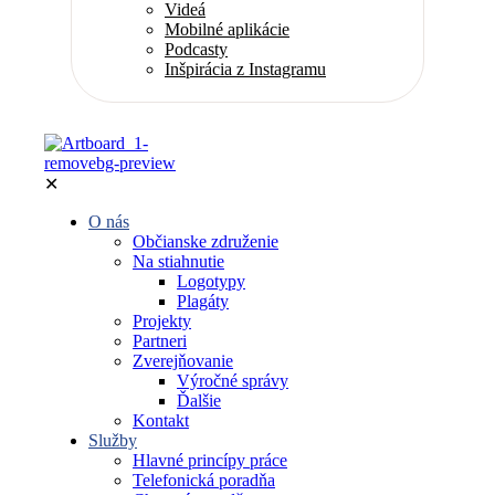
Videá
Mobilné aplikácie
Podcasty
Inšpirácia z Instagramu
✕
O nás
Občianske združenie
Na stiahnutie
Logotypy
Plagáty
Projekty
Partneri
Zverejňovanie
Výročné správy
Ďalšie
Kontakt
Služby
Hlavné princípy práce
Telefonická poradňa