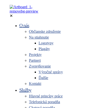
✕
O nás
Občianske združenie
Na stiahnutie
Logotypy
Plagáty
Projekty
Partneri
Zverejňovanie
Výročné správy
Ďalšie
Kontakt
Služby
Hlavné princípy práce
Telefonická poradňa
Chatová poradňa