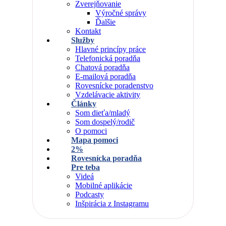
Zverejňovanie
Výročné správy
Ďalšie
Kontakt
Služby
Hlavné princípy práce
Telefonická poradňa
Chatová poradňa
E-mailová poradňa
Rovesnícke poradenstvo
Vzdelávacie aktivity
Články
Som dieťa/mladý
Som dospelý/rodič
O pomoci
Mapa pomoci
2%
Rovesnícka poradňa
Pre teba
Videá
Mobilné aplikácie
Podcasty
Inšpirácia z Instagramu