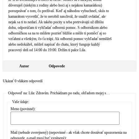
dôveruješ (niekým z rodiny alebo hoci aj s nejakou kamarátkou)
porozprávať o tom, čo prežívaš. Keď aj náhodou vybuchneš, skús to
kamarátom vysvetliť, že to nerobíš naschvál, že snažíš ovládať, ale
nejak sa ti to nedarí. Ak takéto pocity u teba pretrvávajú už dlhšiu
dobu, odporúčam ti vyhľadať odbornú pomoc. S odborníkom alebo
odborníčkou sa na to môžete pozrieť bližšie a môže ti pomôcť aj so
vzťahmi a všetkým, čo ťa trápi. Ak odbornú pomoc vyhľadať nemôžeš
alebo nedokážeš, môžeš napísať do chatu, ktorý funguje každý
pracovný deň od 14:00 do 19:00. Držím ti palce Lila.
Autor
Odpovede
Ukázať 0 vlákien odpovedí
Odpoveď na: Lila: Zdravím. Prichádzam po radu, ohľadom mojej s…
Vaše údaje:
Meno (povinné):
Mail (nebude zverejnený) (nepovinné - ak však chcete dostávať upozornenia na
odpovede, e-mail musí byť vyplnený):