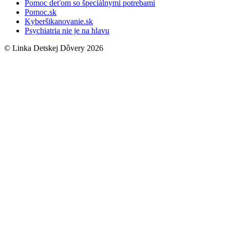
Pomoc deťom so špeciálnymi potrebami
Pomoc.sk
Kyberšikanovanie.sk
Psychiatria nie je na hlavu
© Linka Detskej Dôvery 2026