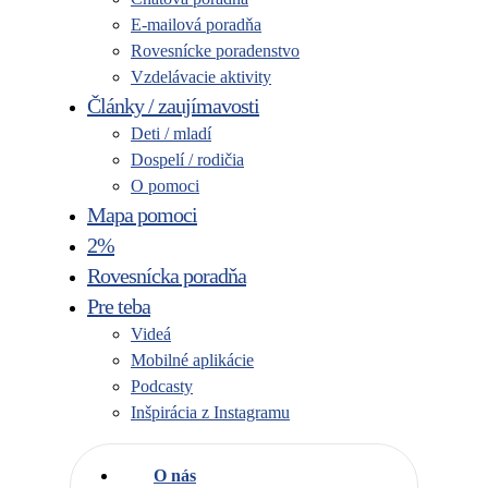
E-mailová poradňa
Rovesnícke poradenstvo
Vzdelávacie aktivity
Články / zaujímavosti
Deti / mladí
Dospelí / rodičia
O pomoci
Mapa pomoci
2%
Rovesnícka poradňa
Pre teba
Videá
Mobilné aplikácie
Podcasty
Inšpirácia z Instagramu
O nás