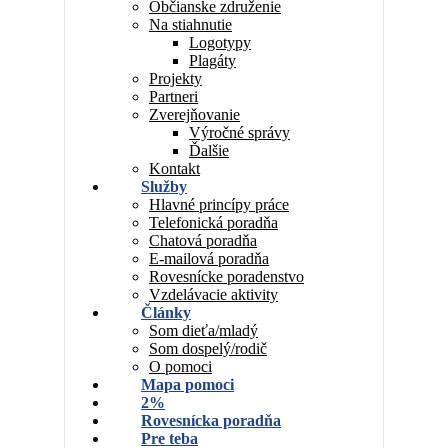
Občianske združenie
Na stiahnutie
Logotypy
Plagáty
Projekty
Partneri
Zverejňovanie
Výročné správy
Ďalšie
Kontakt
Služby
Hlavné princípy práce
Telefonická poradňa
Chatová poradňa
E-mailová poradňa
Rovesnícke poradenstvo
Vzdelávacie aktivity
Články
Som dieťa/mladý
Som dospelý/rodič
O pomoci
Mapa pomoci
2%
Rovesnícka poradňa
Pre teba