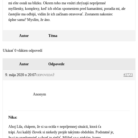
mi ešte ostali na blízku. Okrem toho ma vnútri zhrýzajú nepríjemné
myšlienky, komplexy, keď ich občas spomeniem pred kamarátmi, poradia mi, ale
častejšie ma odbijú, vidím že ich začínam otravovať. Zostanem nakoniec
úplne sama? Myslím, že áno.
Autor
Téma
Ukázať 0 vlákien odpovedí
Autor
Odpovede
9. mája 2020 o 20:07
#2723
ODPOVEDAŤ
Anonym
Nika:
Ahoj Lila, chápem, že si sa ocitla v nepríjemnej situácii, ktorá ťa
trápi. Asi každý človek si niekedy prejde takýmto obdobím. Podstatné je,
že si to uvedomuješ a chceš to riešiť. Môžeš sa s niekým, komu