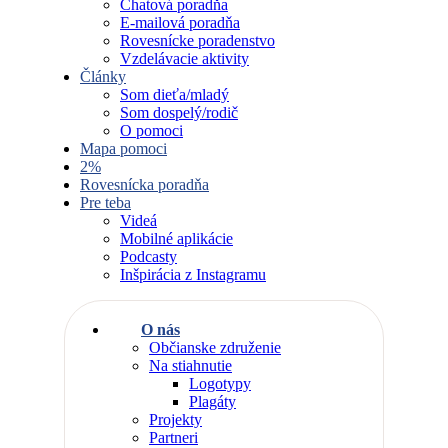
Chatová poradňa
E-mailová poradňa
Rovesnícke poradenstvo
Vzdelávacie aktivity
Články
Som dieťa/mladý
Som dospelý/rodič
O pomoci
Mapa pomoci
2%
Rovesnícka poradňa
Pre teba
Videá
Mobilné aplikácie
Podcasty
Inšpirácia z Instagramu
O nás
Občianske združenie
Na stiahnutie
Logotypy
Plagáty
Projekty
Partneri