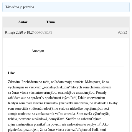
Táto téma je prázdna.
Autor
Téma
9. mája 2020 o 18:24
#2722
ODPOVEDAŤ
Anonym
Lila:
Zdravím. Prichádzam po radu, ohľadom mojej situácie. Mám pocit, že sa
vyčleňujem zo všetkých ,,sociálnych skupín“ ktorých som členom, stávam
sa čoraz viac a viac introvertnejšou, osamelejšou a smutnejšou. Pomaly
zabúdam ako sa správať v spoločnosti iných ľudí, ľahko znervózniem.
Kedysi som mala viacero kamarátov (nie veľké množstvo, no dostatok a to aby
som som cítila vnútornú radosť), no stalo sa niekoľko nepríjemných vecí
a moja osobnosť sa z roka na rok veľmi zmenila. Som oveľa výbušnejšia,
tichšia, nervózna a náladová, domýšľavá. Snažím sa zabrániť týmto
zlým vlastnostiam prenikať na povrch, ale nedokážem to ovplyvniť. Ako
plynie čas, pozorujem, že sa čoraz viac a viac vzďaľujem od ľudí, ktorí