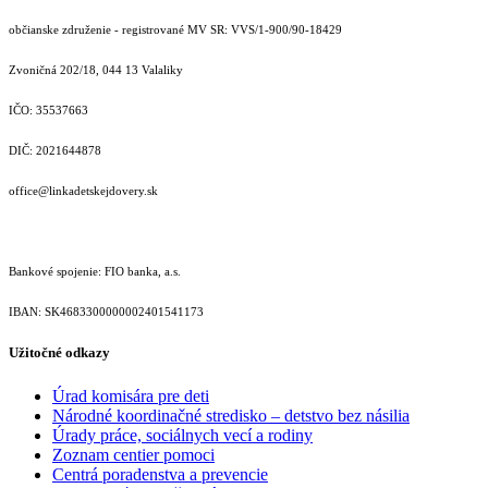
občianske združenie - registrované MV SR: VVS/1-900/90-18429
Zvoničná 202/18, 044 13 Valaliky
IČO: 35537663
DIČ: 2021644878
office@linkadetskejdovery.sk
Bankové spojenie: FIO banka, a.s.
IBAN: SK46833000000­02401541173
Užitočné odkazy
Úrad komisára pre deti
Národné koordinačné stredisko – detstvo bez násilia
Úrady práce, sociálnych vecí a rodiny
Zoznam centier pomoci
Centrá poradenstva a prevencie