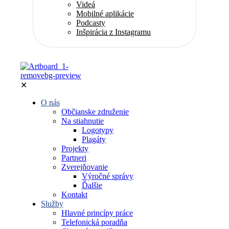
Videá
Mobilné aplikácie
Podcasty
Inšpirácia z Instagramu
✕
O nás
Občianske združenie
Na stiahnutie
Logotypy
Plagáty
Projekty
Partneri
Zverejňovanie
Výročné správy
Ďalšie
Kontakt
Služby
Hlavné princípy práce
Telefonická poradňa