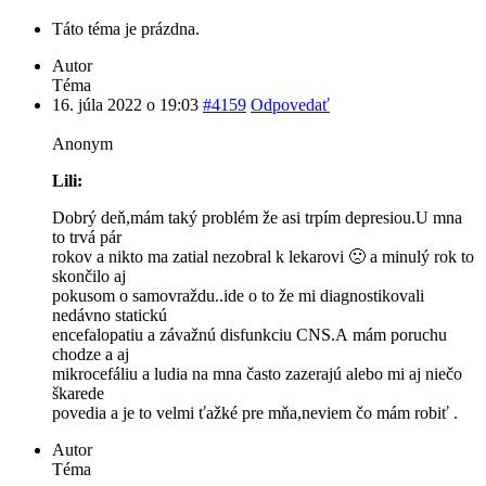
Táto téma je prázdna.
Autor
Téma
16. júla 2022 o 19:03
#4159
Odpovedať
Anonym
Lili:
Dobrý deň,mám taký problém že asi trpím depresiou.U mna
to trvá pár
rokov a nikto ma zatial nezobral k lekarovi 🙁 a minulý rok to
skončilo aj
pokusom o samovraždu..ide o to že mi diagnostikovali
nedávno statickú
encefalopatiu a závažnú disfunkciu CNS.A mám poruchu
chodze a aj
mikrocefáliu a ludia na mna často zazerajú alebo mi aj niečo
škarede
povedia a je to velmi ťažké pre mňa,neviem čo mám robiť .
Autor
Téma