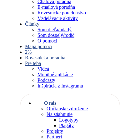
Chatová poradňa
E-mailová poradňa
Rovesnícke poradenstvo
Vzdelávacie aktivity
Články
Som dieťa/mladý
Som dospelý/rodič
O pomoci
Mapa pomoci
2%
Rovesnícka poradňa
Pre teba
Videá
Mobilné aplikácie
Podcasty
Inšpirácia z Instagramu
O nás
Občianske združenie
Na stiahnutie
Logotypy
Plagáty
Projekty
Partneri