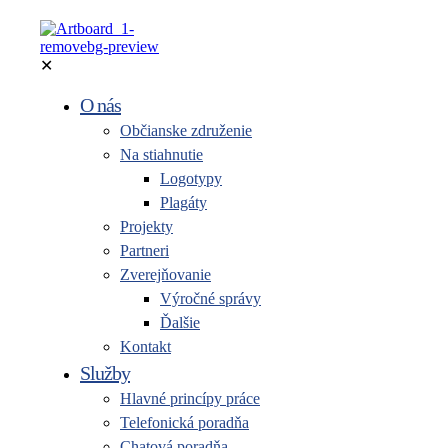
✕
O nás
Občianske združenie
Na stiahnutie
Logotypy
Plagáty
Projekty
Partneri
Zverejňovanie
Výročné správy
Ďalšie
Kontakt
Služby
Hlavné princípy práce
Telefonická poradňa
Chatová poradňa