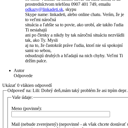
prostredníctvom telefónu 0907 401 749, emailu
odkazy@
linkadeti.sk
, skypu
Skype name: linkadeti, alebo online chatu. Verím, že je
to veľmi náročná
situácia a ľahšie sa to povie, ako urobí, ale takíto ľudia
Ti nesiahajú
ani po členky a nikdy by tak náročnú situáciu nezvládli
tak, ako Ty. Mysli
aj na to, že častokrát práve ľudia, ktorí nie sú spokojní
sami so sebou,
odsudzujú druhých a hľadajú na nich chyby. Veľmi Ti
držím palce.
Autor
Odpovede
Ukázať 0 vlákien odpovedí
Odpoveď na: Lili: Dobrý deň,mám taký problém že asi trpím dep
Vaše údaje:
Meno (povinné):
Mail (nebude zverejnený) (nepovinné - ak však chcete dostávať