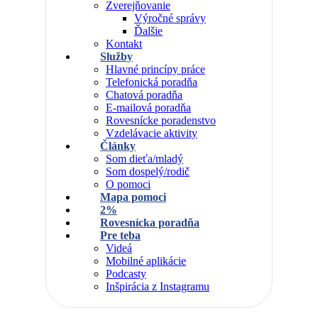
Zverejňovanie
Výročné správy
Ďalšie
Kontakt
Služby
Hlavné princípy práce
Telefonická poradňa
Chatová poradňa
E-mailová poradňa
Rovesnícke poradenstvo
Vzdelávacie aktivity
Články
Som dieťa/mladý
Som dospelý/rodič
O pomoci
Mapa pomoci
2%
Rovesnícka poradňa
Pre teba
Videá
Mobilné aplikácie
Podcasty
Inšpirácia z Instagramu