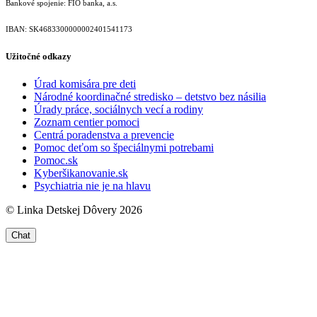
Bankové spojenie: FIO banka, a.s.
IBAN: SK46833000000­02401541173
Užitočné odkazy
Úrad komisára pre deti
Národné koordinačné stredisko – detstvo bez násilia
Úrady práce, sociálnych vecí a rodiny
Zoznam centier pomoci
Centrá poradenstva a prevencie
Pomoc deťom so špeciálnymi potrebami
Pomoc.sk
Kyberšikanovanie.sk
Psychiatria nie je na hlavu
© Linka Detskej Dôvery 2026