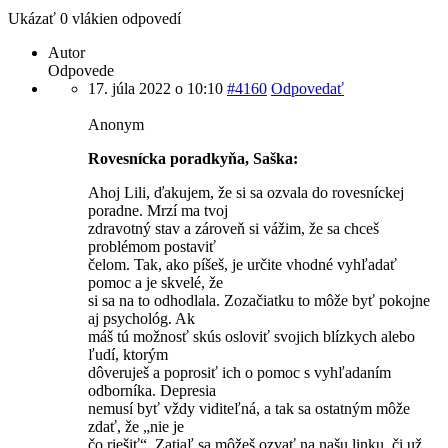
Ukázať 0 vlákien odpovedí
Autor
Odpovede
17. júla 2022 o 10:10
#4160
Odpovedať
Anonym
Rovesnícka poradkyňa, Saška:
Ahoj Lili, ďakujem, že si sa ozvala do rovesníckej
poradne. Mrzí ma tvoj
zdravotný stav a zároveň si vážim, že sa chceš
problémom postaviť
čelom. Tak, ako píšeš, je určite vhodné vyhľadať
pomoc a je skvelé, že
si sa na to odhodlala. Zozačiatku to môže byť pokojne
aj psychológ. Ak
máš tú možnosť skús osloviť svojich blízkych alebo
ľudí, ktorým
dôveruješ a poprosiť ich o pomoc s vyhľadaním
odborníka. Depresia
nemusí byť vždy viditeľná, a tak sa ostatným môže
zdať, že „nie je
čo riešiť“. Zatiaľ sa môžeš ozvať na našu linku, či už