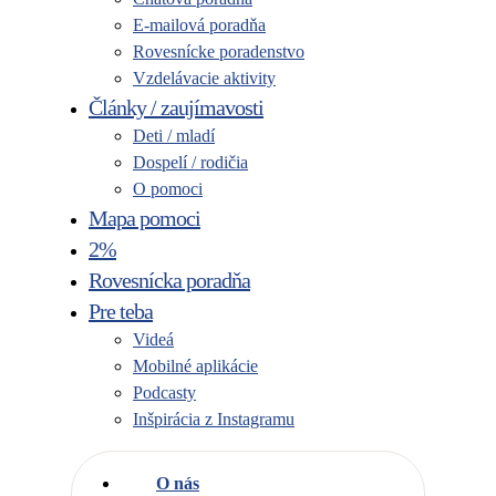
E-mailová poradňa
Rovesnícke poradenstvo
Vzdelávacie aktivity
Články / zaujímavosti
Deti / mladí
Dospelí / rodičia
O pomoci
Mapa pomoci
2%
Rovesnícka poradňa
Pre teba
Videá
Mobilné aplikácie
Podcasty
Inšpirácia z Instagramu
O nás