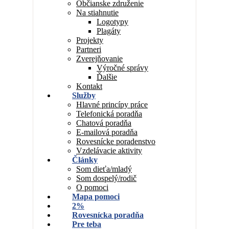
Občianske združenie
Na stiahnutie
Logotypy
Plagáty
Projekty
Partneri
Zverejňovanie
Výročné správy
Ďalšie
Kontakt
Služby
Hlavné princípy práce
Telefonická poradňa
Chatová poradňa
E-mailová poradňa
Rovesnícke poradenstvo
Vzdelávacie aktivity
Články
Som dieťa/mladý
Som dospelý/rodič
O pomoci
Mapa pomoci
2%
Rovesnícka poradňa
Pre teba