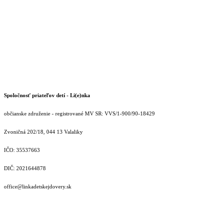
Spoločnosť priateľov detí - Li(e)nka
občianske združenie - registrované MV SR: VVS/1-900/90-18429
Zvoničná 202/18, 044 13 Valaliky
IČO: 35537663
DIČ: 2021644878
office@linkadetskejdovery.sk