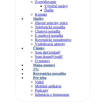
Zverejňovanie
Výročné správy
Ďalšie
Kontakt
Služby
Hlavné princípy práce
Telefonická poradňa
Chatová poradňa
E-mailová poradňa
Rovesnícke poradenstvo
Vzdelávacie aktivity
Články
Som dieťa/mladý
Som dospelý/rodič
O pomoci
Mapa pomoci
2%
Rovesnícka poradňa
Pre teba
Videá
Mobilné aplikácie
Podcasty
Inšpirácia z Instagramu