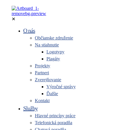
✕
O nás
Občianske združenie
Na stiahnutie
Logotypy
Plagáty
Projekty
Partneri
Zverejňovanie
Výročné správy
Ďalšie
Kontakt
Služby
Hlavné princípy práce
Telefonická poradňa
Chatová poradňa