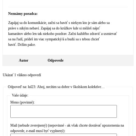
Neznámy poradca:
Zapájaj sa do komunikácie, začni sa baviť s niekym kto je sám alebo sa
práve s nikým nebaví. Zapájaj sa do krúžkov kde si môžeš nájsť
kamarátov alebo len tak niekoho pozdrav. Začni každého zdraviť a usmievať
sa na ľudí, prídeš im viac sympatický/á a budú sa s tebou chcieť
baviť. Držím palce.
Autor
Odpovede
Ukázať 1 vlákno odpovedí
Odpoveď na: lul23: Ahoj, necítim sa dobre v školskom kolektíve…
Vaše údaje:
Meno (povinné):
Mail (nebude zverejnený) (nepovinné - ak však chcete dostávať upozornenia na
odpovede, e-mail musí byť vyplnený):