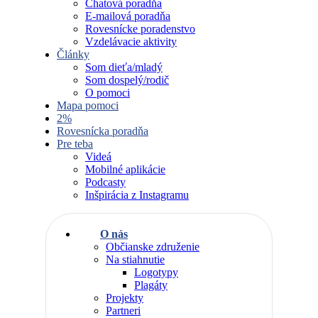
Chatová poradňa
E-mailová poradňa
Rovesnícke poradenstvo
Vzdelávacie aktivity
Články
Som dieťa/mladý
Som dospelý/rodič
O pomoci
Mapa pomoci
2%
Rovesnícka poradňa
Pre teba
Videá
Mobilné aplikácie
Podcasty
Inšpirácia z Instagramu
O nás
Občianske združenie
Na stiahnutie
Logotypy
Plagáty
Projekty
Partneri