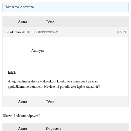
Táto téma je prázdna.
Autor
Téma
19. októbra 2019 o 11:08
#2259
ODPOVEDAŤ
Anonym
lul23:
Ahoj, necítim sa dobre v školskom kolektíve a mám pocit že si so
spolužiakmi nerozumiem. Neviete mi poradiť ako lepšie zapadnúť?
Autor
Téma
Ukázať 1 vlákno odpovedí
Autor
Odpovede