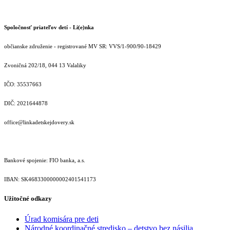
Spoločnosť priateľov detí - Li(e)nka
občianske združenie - registrované MV SR: VVS/1-900/90-18429
Zvoničná 202/18, 044 13 Valaliky
IČO: 35537663
DIČ: 2021644878
office@linkadetskejdovery.sk
Bankové spojenie: FIO banka, a.s.
IBAN: SK46833000000­02401541173
Užitočné odkazy
Úrad komisára pre deti
Národné koordinačné stredisko – detstvo bez násilia