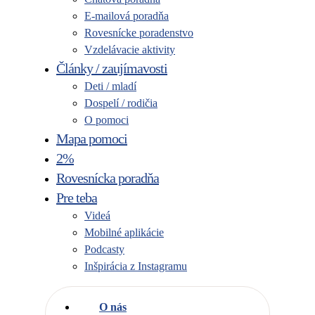
E-mailová poradňa
Rovesnícke poradenstvo
Vzdelávacie aktivity
Články / zaujímavosti
Deti / mladí
Dospelí / rodičia
O pomoci
Mapa pomoci
2%
Rovesnícka poradňa
Pre teba
Videá
Mobilné aplikácie
Podcasty
Inšpirácia z Instagramu
O nás