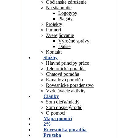
Občianske združenie
Na stiahnutie
Logotypy
Plagáty
Projekty
Partneri
Zverejňovanie
Výročné správy
Ďalšie
Kontakt
Služby
Hlavné princípy práce
Telefonická poradňa
Chatová poradňa
E-mailová poradňa
Rovesnícke poradenstvo
Vzdelávacie aktivity
Články
Som dieťa/mladý
Som dospelý/rodič
O pomoci
Mapa pomoci
2%
Rovesnícka poradňa
Pre teba