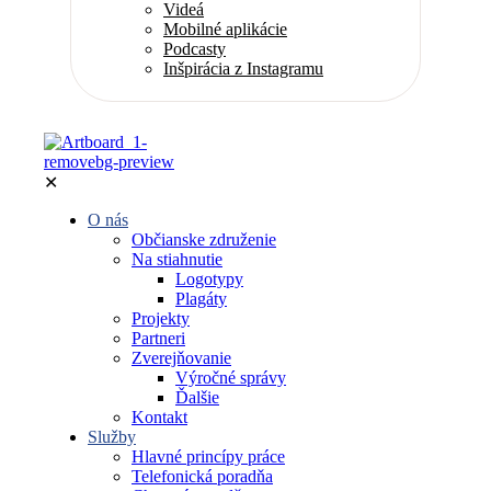
Videá
Mobilné aplikácie
Podcasty
Inšpirácia z Instagramu
✕
O nás
Občianske združenie
Na stiahnutie
Logotypy
Plagáty
Projekty
Partneri
Zverejňovanie
Výročné správy
Ďalšie
Kontakt
Služby
Hlavné princípy práce
Telefonická poradňa