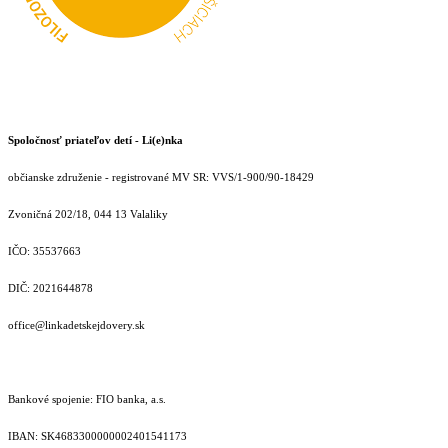
Spoločnosť priateľov detí - Li(e)nka
občianske združenie - registrované MV SR: VVS/1-900/90-18429
Zvoničná 202/18, 044 13 Valaliky
IČO: 35537663
DIČ: 2021644878
office@linkadetskejdovery.sk
Bankové spojenie: FIO banka, a.s.
IBAN: SK46833000000­02401541173