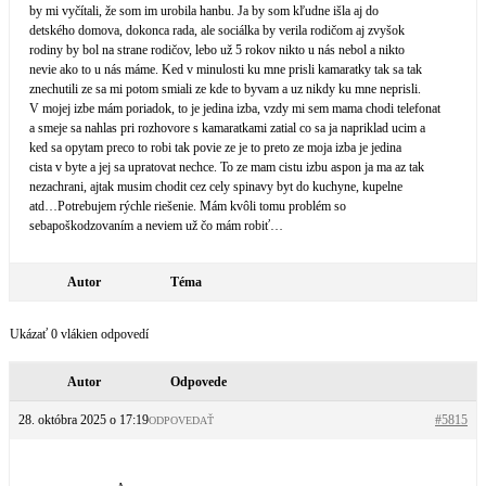
by mi vyčítali, že som im urobila hanbu. Ja by som kľudne išla aj do
detského domova, dokonca rada, ale sociálka by verila rodičom aj zvyšok
rodiny by bol na strane rodičov, lebo už 5 rokov nikto u nás nebol a nikto
nevie ako to u nás máme. Ked v minulosti ku mne prisli kamaratky tak sa tak
znechutili ze sa mi potom smiali ze kde to byvam a uz nikdy ku mne neprisli.
V mojej izbe mám poriadok, to je jedina izba, vzdy mi sem mama chodi telefonat
a smeje sa nahlas pri rozhovore s kamaratkami zatial co sa ja napriklad ucim a
ked sa opytam preco to robi tak povie ze je to preto ze moja izba je jedina
cista v byte a jej sa upratovat nechce. To ze mam cistu izbu aspon ja ma az tak
nezachrani, ajtak musim chodit cez cely spinavy byt do kuchyne, kupelne
atd…Potrebujem rýchle riešenie. Mám kvôli tomu problém so
sebapoškodzovaním a neviem už čo mám robiť…
Autor
Téma
Ukázať 0 vlákien odpovedí
Autor
Odpovede
28. októbra 2025 o 17:19
#5815
ODPOVEDAŤ