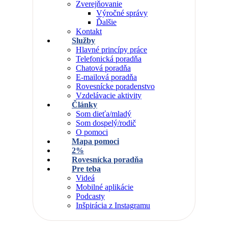
Zverejňovanie
Výročné správy
Ďalšie
Kontakt
Služby
Hlavné princípy práce
Telefonická poradňa
Chatová poradňa
E-mailová poradňa
Rovesnícke poradenstvo
Vzdelávacie aktivity
Články
Som dieťa/mladý
Som dospelý/rodič
O pomoci
Mapa pomoci
2%
Rovesnícka poradňa
Pre teba
Videá
Mobilné aplikácie
Podcasty
Inšpirácia z Instagramu