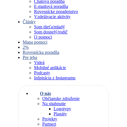
Chatová poradňa
E-mailová poradňa
Rovesnícke poradenstvo
Vzdelávacie aktivity
Články
Som dieťa/mladý
Som dospelý/rodič
O pomoci
Mapa pomoci
2%
Rovesnícka poradňa
Pre teba
Videá
Mobilné aplikácie
Podcasty
Inšpirácia z Instagramu
O nás
Občianske združenie
Na stiahnutie
Logotypy
Plagáty
Projekty
Partneri