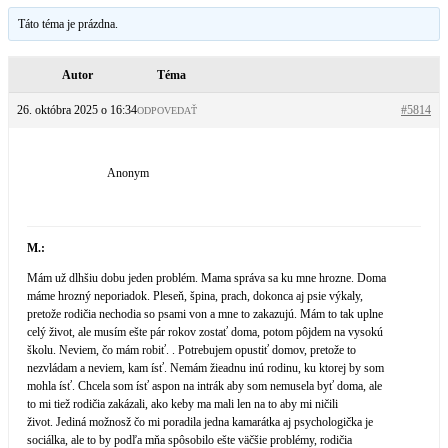
Táto téma je prázdna.
Autor
Téma
26. októbra 2025 o 16:34
#5814
ODPOVEDAŤ
Anonym
M.:
Mám už dlhšiu dobu jeden problém. Mama správa sa ku mne hrozne. Doma
máme hrozný neporiadok. Pleseň, špina, prach, dokonca aj psie výkaly,
pretože rodičia nechodia so psami von a mne to zakazujú. Mám to tak uplne
celý život, ale musím ešte pár rokov zostať doma, potom pôjdem na vysokú
školu. Neviem, čo mám robiť. . Potrebujem opustiť domov, pretože to
nezvládam a neviem, kam ísť. Nemám žieadnu inú rodinu, ku ktorej by som
mohla ísť. Chcela som ísť aspon na intrák aby som nemusela byť doma, ale
to mi tiež rodičia zakázali, ako keby ma mali len na to aby mi ničili
život. Jediná možnosž čo mi poradila jedna kamarátka aj psychologička je
sociálka, ale to by podľa mňa spôsobilo ešte väčšie problémy, rodičia