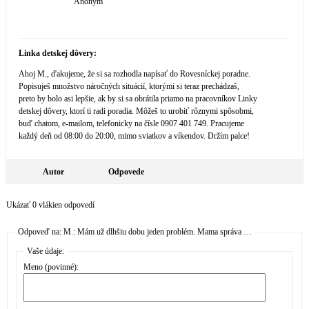
Anonym
Linka detskej dôvery:
Ahoj M., ďakujeme, že si sa rozhodla napísať do Rovesníckej poradne.
Popisuješ množstvo náročných situácií, ktorými si teraz prechádzaš,
preto by bolo asi lepšie, ak by si sa obrátila priamo na pracovníkov Linky
detskej dôvery, ktorí ti radi poradia. Môžeš to urobiť rôznymi spôsobmi,
buď chatom, e-mailom, telefonicky na čísle 0907 401 749. Pra­cujeme
každý deň od 08:00 do 20:00, mimo sviatkov a víkendov. Držím palce!
Autor
Odpovede
Ukázať 0 vlákien odpovedí
Odpoveď na: M.: Mám už dlhšiu dobu jeden problém. Mama správa …
Vaše údaje:
Meno (povinné):