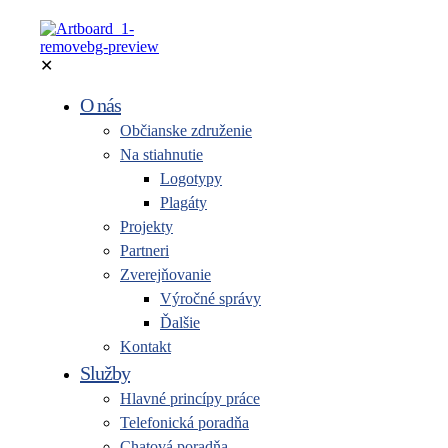
✕
O nás
Občianske združenie
Na stiahnutie
Logotypy
Plagáty
Projekty
Partneri
Zverejňovanie
Výročné správy
Ďalšie
Kontakt
Služby
Hlavné princípy práce
Telefonická poradňa
Chatová poradňa