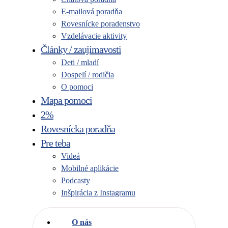
E-mailová poradňa
Rovesnícke poradenstvo
Vzdelávacie aktivity
Články / zaujímavosti
Deti / mladí
Dospelí / rodičia
O pomoci
Mapa pomoci
2%
Rovesnícka poradňa
Pre teba
Videá
Mobilné aplikácie
Podcasty
Inšpirácia z Instagramu
O nás