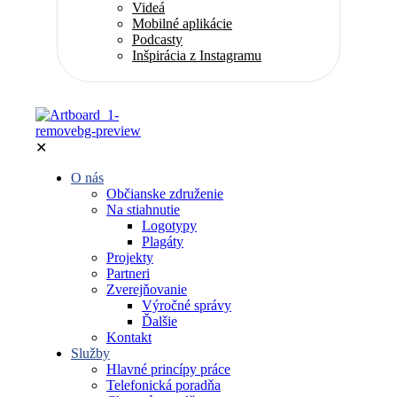
Videá
Mobilné aplikácie
Podcasty
Inšpirácia z Instagramu
✕
O nás
Občianske združenie
Na stiahnutie
Logotypy
Plagáty
Projekty
Partneri
Zverejňovanie
Výročné správy
Ďalšie
Kontakt
Služby
Hlavné princípy práce
Telefonická poradňa