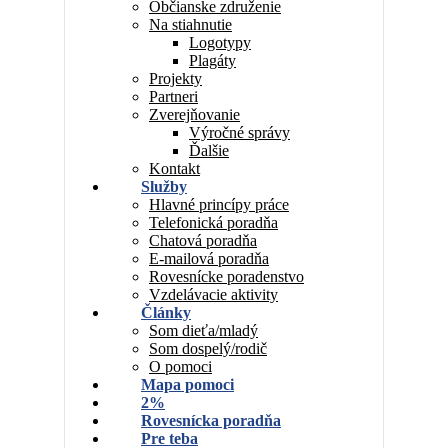
Občianske združenie
Na stiahnutie
Logotypy
Plagáty
Projekty
Partneri
Zverejňovanie
Výročné správy
Ďalšie
Kontakt
Služby
Hlavné princípy práce
Telefonická poradňa
Chatová poradňa
E-mailová poradňa
Rovesnícke poradenstvo
Vzdelávacie aktivity
Články
Som dieťa/mladý
Som dospelý/rodič
O pomoci
Mapa pomoci
2%
Rovesnícka poradňa
Pre teba