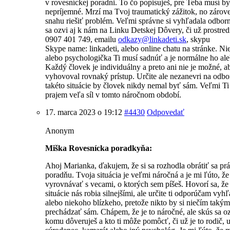
v rovesníckej poradni. To čo popisuješ, pre Teba musí by
nepríjemné. Mrzí ma Tvoj traumatický zážitok, no záro
snahu riešiť problém. Veľmi správne si vyhľadala odbo
sa ozvi aj k nám na Linku Detskej Dôvery, či už prostre
0907 401 749, emailu
odkazy@
linkadeti.sk
, skypu
Skype name: linkadeti, alebo online chatu na stránke. N
alebo psychologička Ti musí sadnúť a je normálne ho ale
Každý človek je individuálny a preto ani nie je možné, 
vyhovoval rovnaký prístup. Určite ale nezanevri na odbo
takéto situácie by človek nikdy nemal byť sám. Veľmi Ti
prajem veľa síl v tomto náročnom období.
17. marca 2023 o 19:12
#4430
Odpovedať
Anonym
Miška Rovesnícka poradkyňa:
Ahoj Marianka, ďakujem, že si sa rozhodla obrátiť sa pr
poradňu. Tvoja situácia je veľmi náročná a je mi ľúto, že
vyrovnávať s vecami, o ktorých sem píšeš. Hovorí sa, že
situácie nás robia silnejšími, ale určite ti odporúčam vy
alebo niekoho blízkeho, pretože nikto by si niečím taký
prechádzať sám. Chápem, že je to náročné, ale skús sa 
komu dôveruješ a kto ti môže pomôcť, či už je to rodič, u