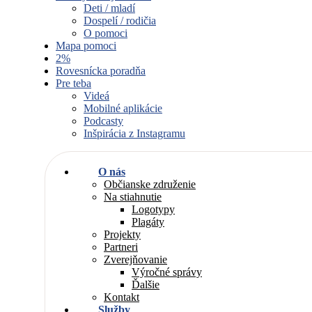
Deti / mladí
Dospelí / rodičia
O pomoci
Mapa pomoci
2%
Rovesnícka poradňa
Pre teba
Videá
Mobilné aplikácie
Podcasty
Inšpirácia z Instagramu
O nás
Občianske združenie
Na stiahnutie
Logotypy
Plagáty
Projekty
Partneri
Zverejňovanie
Výročné správy
Ďalšie
Kontakt
Služby