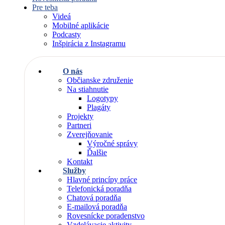
Pre teba
Videá
Mobilné aplikácie
Podcasty
Inšpirácia z Instagramu
O nás
Občianske združenie
Na stiahnutie
Logotypy
Plagáty
Projekty
Partneri
Zverejňovanie
Výročné správy
Ďalšie
Kontakt
Služby
Hlavné princípy práce
Telefonická poradňa
Chatová poradňa
E-mailová poradňa
Rovesnícke poradenstvo
Vzdelávacie aktivity