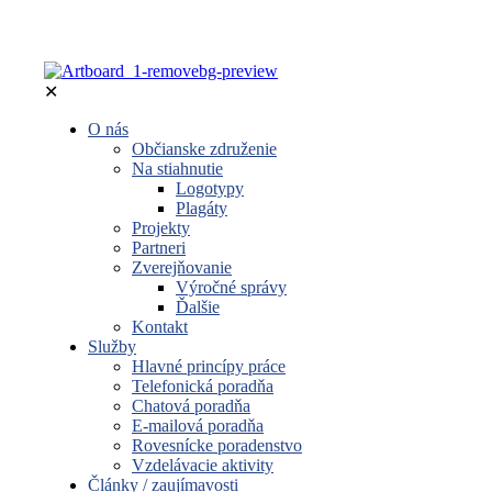
✕
O nás
Občianske združenie
Na stiahnutie
Logotypy
Plagáty
Projekty
Partneri
Zverejňovanie
Výročné správy
Ďalšie
Kontakt
Služby
Hlavné princípy práce
Telefonická poradňa
Chatová poradňa
E-mailová poradňa
Rovesnícke poradenstvo
Vzdelávacie aktivity
Články / zaujímavosti