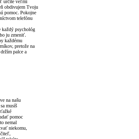
ť určite veľmi
veň obdivujem Tvoju
rnú pomoc. Pokojne
dníctvom telefónu
ie každý psychológ
bo ju zmeniť.
aby každému
rníkov, pretože na
 držím palce a
áve na našu
 sa musíš
 ťažké
hľadať pomoc
mto nemal
ozvať niekomu,
čiteľ,