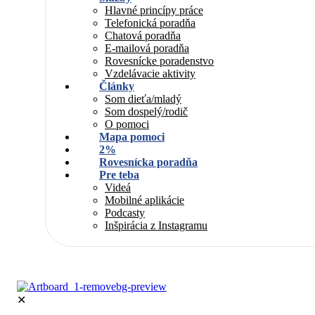
Hlavné princípy práce
Telefonická poradňa
Chatová poradňa
E-mailová poradňa
Rovesnícke poradenstvo
Vzdelávacie aktivity
Články
Som dieťa/mladý
Som dospelý/rodič
O pomoci
Mapa pomoci
2%
Rovesnícka poradňa
Pre teba
Videá
Mobilné aplikácie
Podcasty
Inšpirácia z Instagramu
✕