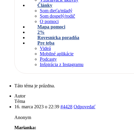
Články
Som dieťa/mladý
Som dospelý/rodič
O pomoci
Mapa pomoci
2%
Rovesnícka poradňa
Pre teba
Videá
Mobilné aplikácie
Podcasty
Inšpirácia z Instagramu
Táto téma je prázdna.
Autor
Téma
16. marca 2023 o 22:39
#4428
Odpovedať
Anonym
Marianka: