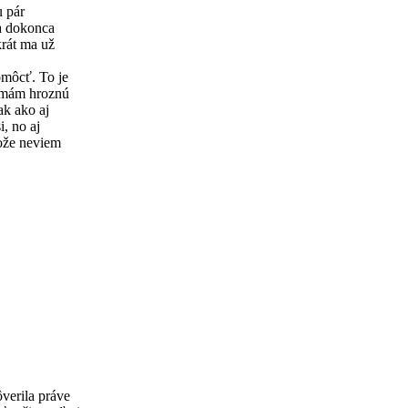
u pár
 a dokonca
rát ma už
omôcť. To je
e mám hroznú
ak ako aj
i, no aj
tože neviem
verila práve