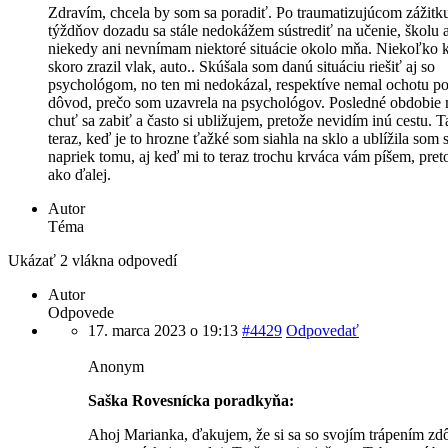
Zdravím, chcela by som sa poradiť. Po traumatizujúcom zážitk
týždňov dozadu sa stále nedokážem sústrediť na učenie, školu
niekedy ani nevnímam niektoré situácie okolo mňa. Niekoľko k
skoro zrazil vlak, auto.. Skúšala som danú situáciu riešiť aj so
psychológom, no ten mi nedokázal, respektíve nemal ochotu p
dôvod, prečo som uzavrela na psychológov. Posledné obdobi
chuť sa zabiť a často si ubližujem, pretože nevidím inú cestu. T
teraz, keď je to hrozne ťažké som siahla na sklo a ublížila som s
napriek tomu, aj keď mi to teraz trochu krváca vám píšem, pre
ako ďalej.
Autor
Téma
Ukázať 2 vlákna odpovedí
Autor
Odpovede
17. marca 2023 o 19:13
#4429
Odpovedať
Anonym
Saška Rovesnícka poradkyňa:
Ahoj Marianka, ďakujem, že si sa so svojím trápením zdô