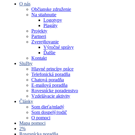
O nás
Občianske združenie
Na stiahnutie
Logotypy
Plagáty
Projekty
Partneri
Zverejňovanie
Výročné správy
Ďalšie
Kontakt
Služby
Hlavné princípy práce
Telefonická poradňa
Chatová poradňa
E-mailová poradňa
Rovesnícke poradenstvo
Vzdelávacie aktivity
Články
Som dieťa/mladý
Som dospelý/rodič
O pomoci
Mapa pomoci
2%
Rovesnícka poradňa