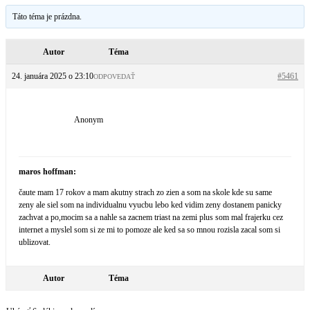
Táto téma je prázdna.
Autor
Téma
24. januára 2025 o 23:10
#5461
ODPOVEDAŤ
Anonym
maros hoffman:
čaute mam 17 rokov a mam akutny strach zo zien a som na skole kde su same
zeny ale siel som na individualnu vyucbu lebo ked vidim zeny dostanem panicky
zachvat a po,mocim sa a nahle sa zacnem triast na zemi plus som mal frajerku cez
internet a myslel som si ze mi to pomoze ale ked sa so mnou rozisla zacal som si
ublizovat.
Autor
Téma