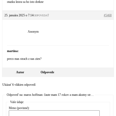
otazku ktora sa ho isto dotkne
25. januára 2025 o 7:14
#5468
ODPOVEDAŤ
Anonym
martina:
preco mas strach z nas zien?
Autor
Odpovede
Ukázať 6 vlákien odpovedí
Odpoveď na: maros hoffman: čaute mam 17 rokov a mam akutny str…
Vaše údaje:
Meno (povinné):