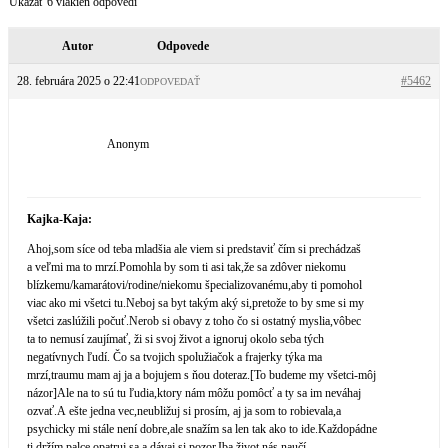
Ukázať 6 vlákien odpovedí
Autor
Odpovede
28. februára 2025 o 22:41
#5462
ODPOVEDAŤ
Anonym
Kajka-Kaja:
Ahoj,som síce od teba mladšia ale viem si predstaviť čím si prechádzaš
a veľmi ma to mrzí.Pomohla by som ti asi tak,že sa zdôver niekomu
blízkemu/kama­rátovi/rodine/ni­ekomu špecializované­mu,aby ti pomohol
viac ako mi všetci tu.Neboj sa byt takým aký si,pretože to by sme si my
všetci zaslúžili počuť.Nerob si obavy z toho čo si ostatný myslia,vôbec
ta to nemusí zaujímať, ži si svoj život a ignoruj okolo seba tých
negatívnych ľudí. Čo sa tvojich spolužiačok a frajerky týka ma
mrzí,traumu mam aj ja a bojujem s ňou doteraz.[To budeme my všetci-môj
názor]Ale na to sú tu ľudia,ktory nám môžu pomôcť a ty sa im neváhaj
ozvať.A ešte jedna vec,neubližuj si prosím, aj ja som to robievala,a
psychicky mi stále není dobre,ale snažím sa len tak ako to ide.Každopádne
ti držím palce,opatruj sa a dávaj si pozor.Iba život nás naučí