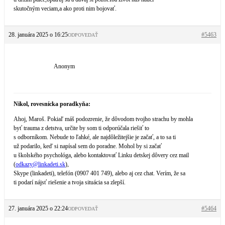
skutočným veciam,a ako proti nim bojovať.
28. januára 2025 o 16:25
#5463
ODPOVEDAŤ
Anonym
Nikol, rovesnícka poradkyňa:
Ahoj, Maroš. Pokiaľ máš podozrenie, že dôvodom tvojho strachu by mohla
byť trauma z detstva, určite by som ti odporúčala riešiť to
s odborníkom. Nebude to ľahké, ale najdôležitejšie je začať, a to sa ti
už podarilo, keď si napísal sem do poradne. Mohol by si začať
u školského psychológa, alebo kontaktovať Linku detskej dôvery cez mail
(
odkazy@
linkadeti.sk
),
Skype (linkadeti), telefón (0907 401 749), alebo aj cez chat. Verím, že sa
ti podarí nájsť riešenie a tvoja situácia sa zlepší.
27. januára 2025 o 22:24
#5464
ODPOVEDAŤ