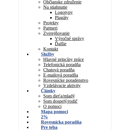
Občianske združenie
Na stiahnutie
Logotypy
Plagáty
Projekty
Partneri
Zverejňovanie
Výročné správy
Ďalšie
Kontakt
Služby
Hlavné princípy práce
Telefonická poradňa
Chatová poradňa
E-mailová poradňa
Rovesnícke poradenstvo
Vzdelávacie aktivity
Články
Som dieťa/mladý
Som dospelý/rodič
O pomoci
Mapa pomoci
2%
Rovesnícka poradňa
Pre teba