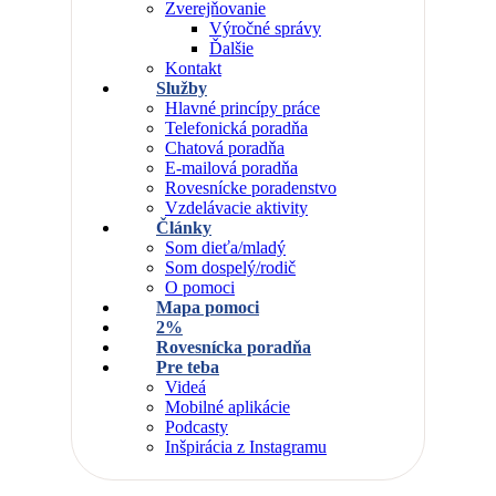
Zverejňovanie
Výročné správy
Ďalšie
Kontakt
Služby
Hlavné princípy práce
Telefonická poradňa
Chatová poradňa
E-mailová poradňa
Rovesnícke poradenstvo
Vzdelávacie aktivity
Články
Som dieťa/mladý
Som dospelý/rodič
O pomoci
Mapa pomoci
2%
Rovesnícka poradňa
Pre teba
Videá
Mobilné aplikácie
Podcasty
Inšpirácia z Instagramu