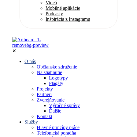
Videá
Mobilné aplikácie
Podcasty
Inšpirácia z Instagramu
✕
O nás
Občianske združenie
Na stiahnutie
Logotypy
Plagáty
Projekty
Partneri
Zverejňovanie
Výročné správy
Ďalšie
Kontakt
Služby
Hlavné princípy práce
Telefonická poradňa