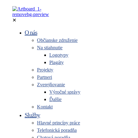
✕
O nás
Občianske združenie
Na stiahnutie
Logotypy
Plagáty
Projekty
Partneri
Zverejňovanie
Výročné správy
Ďalšie
Kontakt
Služby
Hlavné princípy práce
Telefonická poradňa
Chatová poradňa