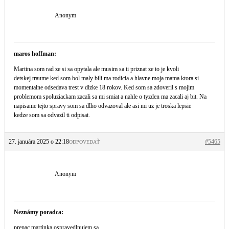
Anonym
maros hoffman:
Martina som rad ze si sa opytala ale musim sa ti priznat ze to je kvoli
detskej traume ked som bol maly bili ma rodicia a hlavne moja mama ktora si
momentalne odsedava trest v dlzke 18 rokov. Ked som sa zdoveril s mojim
problemom spoluziackam zacali sa mi smiat a nahle o tyzden ma zacali aj bit. Na
napisanie tejto spravy som sa dlho odvazoval ale asi mi uz je troska lepsie
kedze som sa odvazil ti odpisat.
27. januára 2025 o 22:18
#5465
ODPOVEDAŤ
Anonym
Neznámy poradca:
prepac martinka ospravedlnujem sa