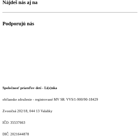
Nájdeš nás aj na
Podporujú nás
Spoločnosť priateľov detí - Li(e)nka
občianske združenie - registrované MV SR: VVS/1-900/90-18429
Zvoničná 202/18, 044 13 Valaliky
IČO: 35537663
DIČ: 2021644878