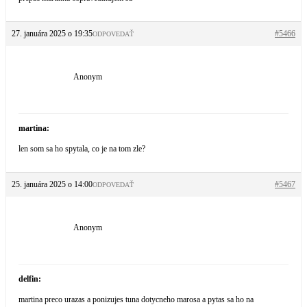
27. januára 2025 o 19:35
#5466
ODPOVEDAŤ
Anonym
martina:
len som sa ho spytala, co je na tom zle?
25. januára 2025 o 14:00
#5467
ODPOVEDAŤ
Anonym
delfin:
martina preco urazas a ponizujes tuna dotycneho marosa a pytas sa ho na