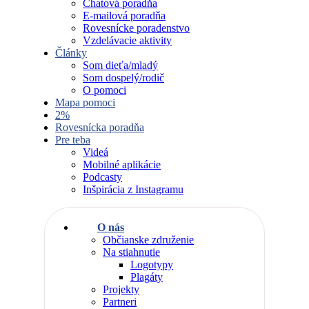
Chatová poradňa
E-mailová poradňa
Rovesnícke poradenstvo
Vzdelávacie aktivity
Články
Som dieťa/mladý
Som dospelý/rodič
O pomoci
Mapa pomoci
2%
Rovesnícka poradňa
Pre teba
Videá
Mobilné aplikácie
Podcasty
Inšpirácia z Instagramu
O nás
Občianske združenie
Na stiahnutie
Logotypy
Plagáty
Projekty
Partneri