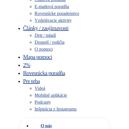
E-mailová poradňa
Rovesnícke poradenstvo
Vzdelávacie aktivity
Články / zaujímavosti
Deti / mladí
Dospelí / rodičia
O pomoci
Mapa pomoci
2%
Rovesnícka poradňa
Pre teba
Videá
Mobilné aplikácie
Podcasty
Inšpirácia z Instagramu
O nás