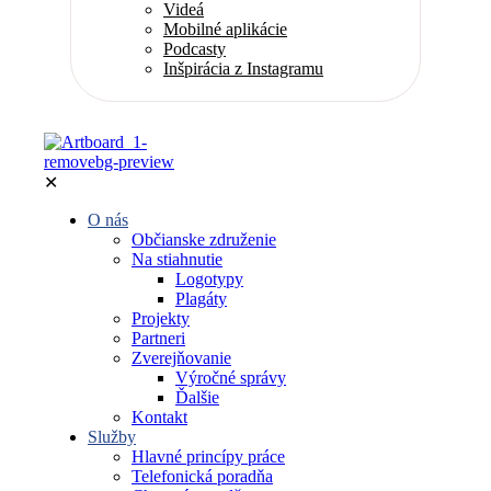
Videá
Mobilné aplikácie
Podcasty
Inšpirácia z Instagramu
✕
O nás
Občianske združenie
Na stiahnutie
Logotypy
Plagáty
Projekty
Partneri
Zverejňovanie
Výročné správy
Ďalšie
Kontakt
Služby
Hlavné princípy práce
Telefonická poradňa