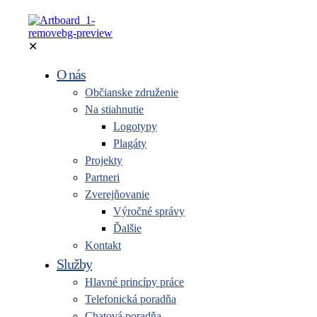
✕
O nás
Občianske združenie
Na stiahnutie
Logotypy
Plagáty
Projekty
Partneri
Zverejňovanie
Výročné správy
Ďalšie
Kontakt
Služby
Hlavné princípy práce
Telefonická poradňa
Chatová poradňa