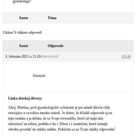
gynekológa?
Autor
Téma
Ukázať 0 vlákien odpovedí
Autor
Odpovede
3. februára 2021 o 15:20
#3146
ODPOVEDAŤ
Anonym
Linka detskej dôvery:
Ahoj, Martina, prvé gynekologické vyšetrenie je pre mladé dievča vždy
stresujúce a vyvoláva mnoho otázok. Je dobre, že hľadáš odpovede aj na
tejto stránke a ja dúfam, že sa Tvoje rovesníčky, ktoré už majú túto
skúsenosť za sebou, podelia o ňu s Tebou i s ostatnými, ktoré nemajú
odvahu povedať tie otázky nahlas. Pokúsim sa na Tvoje otázky odpovedať: