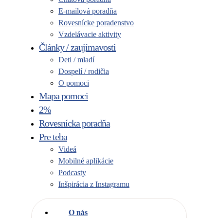
E-mailová poradňa
Rovesnícke poradenstvo
Vzdelávacie aktivity
Články / zaujímavosti
Deti / mladí
Dospelí / rodičia
O pomoci
Mapa pomoci
2%
Rovesnícka poradňa
Pre teba
Videá
Mobilné aplikácie
Podcasty
Inšpirácia z Instagramu
O nás