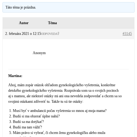
Táto téma je prázdna.
Autor
Téma
2. februára 2021 o 12:15
#3145
ODPOVEDAŤ
Anonym
Martina:
Ahoj, mám zopár otázok ohľadom gynekologického vyšetrenia, konkrétne
detského gynekologického vyšetrenia. Rozprávala som sa o svojich pocitoch
aj s mamou, ale niektoré otázky mi ani ona nevedela zodpovedať a chcem sa so
svojimi otázkami zdôveriť tu. Takže tu sú tie otázky:
Musí byť v ambulancii počas vyšetrenia so mnou aj moja mama?
Budú si ma obzerať úplne nahú?
Budú sa ma dotýkať?
Budú ma tam vážiť?
Mám právo si vybrať, či chcem ženu gynekologičku alebo muža