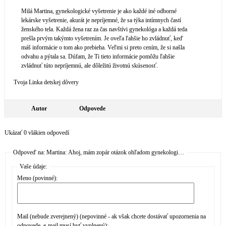
Milá Martina, gynekologické vyšetrenie je ako každé iné odborné
lekárske vyšetrenie, akurát je nepríjemné, že sa týka intímnych častí
ženského tela. Každá žena raz za čas navštívi gynekológa a každá teda
prešla prvým takýmto vyšetrením. Je oveľa ľahšie ho zvládnuť, keď
máš informácie o tom ako prebieha. Veľmi si preto cením, že si našla
odvahu a pýtala sa. Dúfam, že Ti tieto informácie pomôžu ľahšie
zvládnuť túto nepríjemnú, ale dôležitú životnú skúsenosť.
Tvoja Linka detskej dôvery
Autor
Odpovede
Ukázať 0 vlákien odpovedí
Odpoveď na: Martina: Ahoj, mám zopár otázok ohľadom gynekologi…
Vaše údaje:
Meno (povinné):
Mail (nebude zverejnený) (nepovinné - ak však chcete dostávať upozornenia na
odpovede, e-mail musí byť vyplnený):