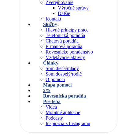
Zverejňovanie
Výročné správy
Ďalšie
Kontakt
Služby
Hlavné princípy práce
Telefonická poradňa
Chatová poradňa
E-mailová poradňa
Rovesnícke poradenstvo
Vzdelávacie aktivity
Články
Som dieťa/mladý
Som dospelý/rodič
O pomoci
Mapa pomoci
2%
Rovesnícka poradňa
Pre teba
Videá
Mobilné aplikácie
Podcasty
Inšpirácia z Instagramu