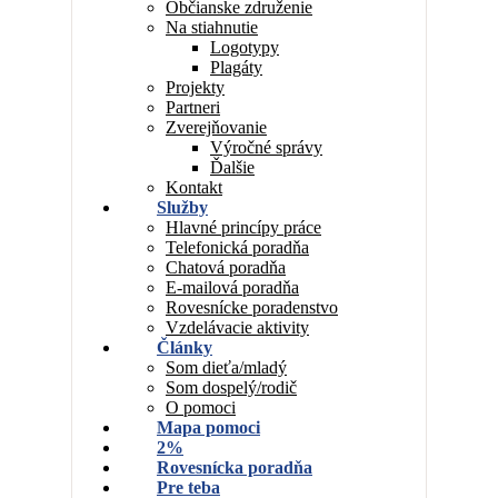
Občianske združenie
Na stiahnutie
Logotypy
Plagáty
Projekty
Partneri
Zverejňovanie
Výročné správy
Ďalšie
Kontakt
Služby
Hlavné princípy práce
Telefonická poradňa
Chatová poradňa
E-mailová poradňa
Rovesnícke poradenstvo
Vzdelávacie aktivity
Články
Som dieťa/mladý
Som dospelý/rodič
O pomoci
Mapa pomoci
2%
Rovesnícka poradňa
Pre teba