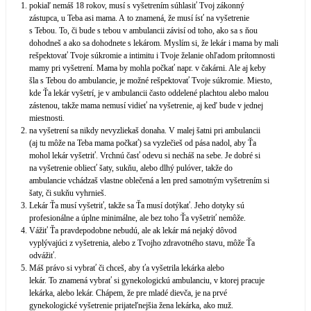
pokiaľ nemáš 18 rokov, musí s vyšetrením súhlasiť Tvoj zákonný
zástupca, u Teba asi mama. A to znamená, že musí ísť na vyšetrenie
s Tebou. To, či bude s tebou v ambulancii závisí od toho, ako sa s ňou
dohodneš a ako sa dohodnete s lekárom. Myslím si, že lekár i mama by mali
rešpektovať Tvoje súkromie a intimitu i Tvoje želanie ohľadom prítomnosti
mamy pri vyšetrení. Mama by mohla počkať napr. v čakárni. Ale aj keby
šla s Tebou do ambulancie, je možné rešpektovať Tvoje súkromie. Miesto,
kde Ťa lekár vyšetrí, je v ambulancii často oddelené plachtou alebo malou
zástenou, takže mama nemusí vidieť na vyšetrenie, aj keď bude v jednej
miestnosti.
na vyšetrení sa nikdy nevyzliekaš donaha. V malej šatni pri ambulancii
(aj tu môže na Teba mama počkať) sa vyzlečieš od pása nadol, aby Ťa
mohol lekár vyšetriť. Vrchnú časť odevu si necháš na sebe. Je dobré si
na vyšetrenie obliecť šaty, sukňu, alebo dlhý pulóver, takže do
ambulancie vchádzaš vlastne oblečená a len pred samotným vyšetrením si
šaty, či sukňu vyhrnieš.
Lekár Ťa musí vyšetriť, takže sa Ťa musí dotýkať. Jeho dotyky sú
profesionálne a úplne minimálne, ale bez toho Ťa vyšetriť nemôže.
Vážiť Ťa pravdepodobne nebudú, ale ak lekár má nejaký dôvod
vyplývajúci z vyšetrenia, alebo z Tvojho zdravotného stavu, môže Ťa
odvážiť.
Máš právo si vybrať či chceš, aby ťa vyšetrila lekárka alebo
lekár. To znamená vybrať si gynekologickú ambulanciu, v ktorej pracuje
lekárka, alebo lekár. Chápem, že pre mladé dievča, je na prvé
gynekologické vyšetrenie prijateľnejšia žena lekárka, ako muž.