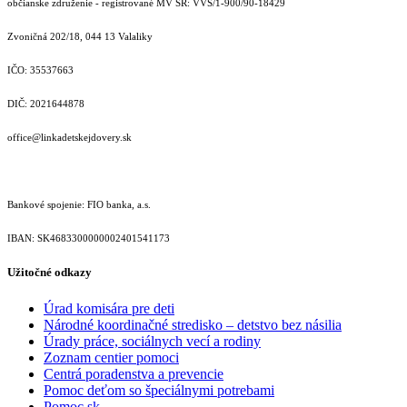
občianske združenie - registrované MV SR: VVS/1-900/90-18429
Zvoničná 202/18, 044 13 Valaliky
IČO: 35537663
DIČ: 2021644878
office@linkadetskejdovery.sk
Bankové spojenie: FIO banka, a.s.
IBAN: SK46833000000­02401541173
Užitočné odkazy
Úrad komisára pre deti
Národné koordinačné stredisko – detstvo bez násilia
Úrady práce, sociálnych vecí a rodiny
Zoznam centier pomoci
Centrá poradenstva a prevencie
Pomoc deťom so špeciálnymi potrebami
Pomoc.sk