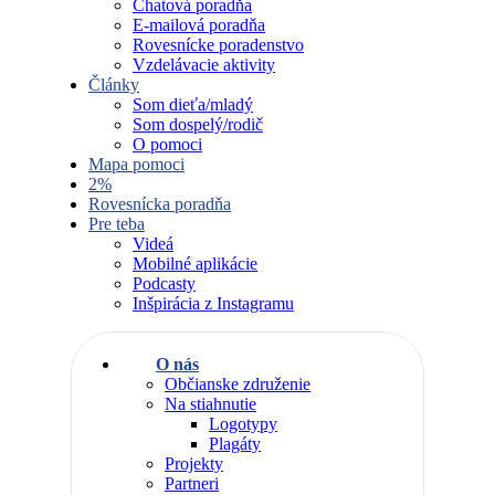
Chatová poradňa
E-mailová poradňa
Rovesnícke poradenstvo
Vzdelávacie aktivity
Články
Som dieťa/mladý
Som dospelý/rodič
O pomoci
Mapa pomoci
2%
Rovesnícka poradňa
Pre teba
Videá
Mobilné aplikácie
Podcasty
Inšpirácia z Instagramu
O nás
Občianske združenie
Na stiahnutie
Logotypy
Plagáty
Projekty
Partneri