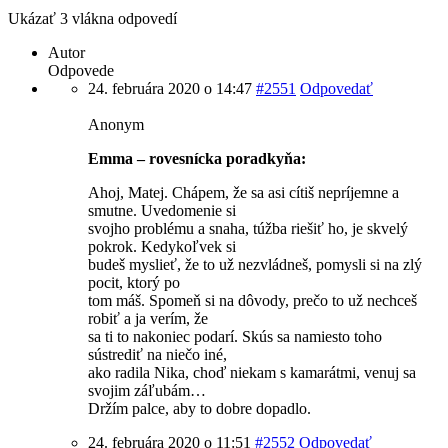
Ukázať 3 vlákna odpovedí
Autor
Odpovede
24. februára 2020 o 14:47
#2551
Odpovedať
Anonym
Emma – rovesnícka poradkyňa:
Ahoj, Matej. Chápem, že sa asi cítiš nepríjemne a
smutne. Uvedomenie si
svojho problému a snaha, túžba riešiť ho, je skvelý
pokrok. Kedykoľvek si
budeš myslieť, že to už nezvládneš, pomysli si na zlý
pocit, ktorý po
tom máš. Spomeň si na dôvody, prečo to už nechceš
robiť a ja verím, že
sa ti to nakoniec podarí. Skús sa namiesto toho
sústrediť na niečo iné,
ako radila Nika, choď niekam s kamarátmi, venuj sa
svojim záľubám…
Držím palce, aby to dobre dopadlo.
24. februára 2020 o 11:51
#2552
Odpovedať