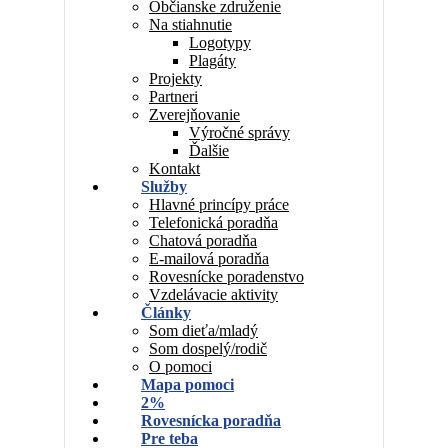
Občianske združenie
Na stiahnutie
Logotypy
Plagáty
Projekty
Partneri
Zverejňovanie
Výročné správy
Ďalšie
Kontakt
Služby
Hlavné princípy práce
Telefonická poradňa
Chatová poradňa
E-mailová poradňa
Rovesnícke poradenstvo
Vzdelávacie aktivity
Články
Som dieťa/mladý
Som dospelý/rodič
O pomoci
Mapa pomoci
2%
Rovesnícka poradňa
Pre teba