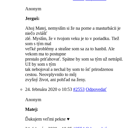
Anonym
Jerguš:
Ahoj Matej, nemyslím si že na porne a masturbácii je
niečo zvlášť
zlé. Myslím, že v tvojom veku je to v poriadku. Tiež
som s tým mal
veľké problémy a strašne som sa za to hanbil. Ale
vekom ma to postupne
prestalo priťahovať. Spätne by som sa tým už netrápil.
Už by som s tým
tak nebojoval a nechal by som to ísť prirodzenou
cestou. Neovplyvnilo to môj
zvyšný život, ani pohľad na ženy.
24. februára 2020 o 10:53
#2553
Odpovedať
Anonym
Matej:
Ďakujem veľmi pekne ♥