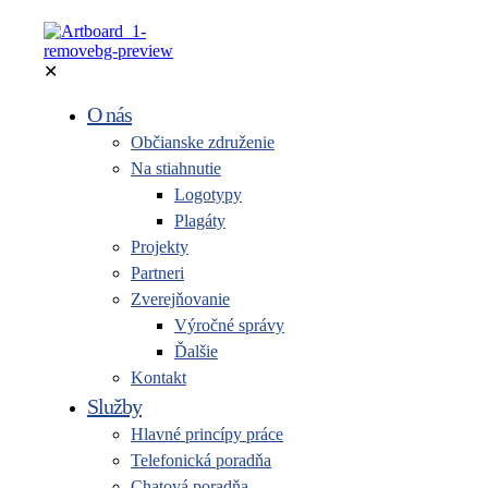
✕
O nás
Občianske združenie
Na stiahnutie
Logotypy
Plagáty
Projekty
Partneri
Zverejňovanie
Výročné správy
Ďalšie
Kontakt
Služby
Hlavné princípy práce
Telefonická poradňa
Chatová poradňa