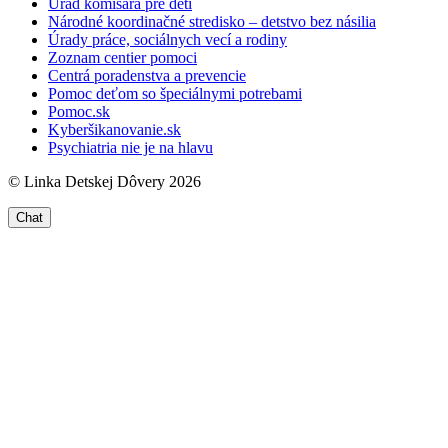
Úrad komisára pre deti
Národné koordinačné stredisko – detstvo bez násilia
Úrady práce, sociálnych vecí a rodiny
Zoznam centier pomoci
Centrá poradenstva a prevencie
Pomoc deťom so špeciálnymi potrebami
Pomoc.sk
Kyberšikanovanie.sk
Psychiatria nie je na hlavu
© Linka Detskej Dôvery 2026