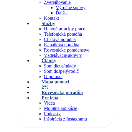
Zverejňovanie
Výročné správy
Ďalšie
Kontakt
Služby
Hlavné princípy práce
Telefonická poradňa
Chatová poradňa
E-mailová poradňa
Rovesnícke poradenstvo
Vzdelávacie aktivity
Články
Som dieťa/mladý
Som dospelý/rodič
O pomoci
Mapa pomoci
2%
Rovesnícka poradňa
Pre teba
Videá
Mobilné aplikácie
Podcasty
Inšpirácia z Instagramu