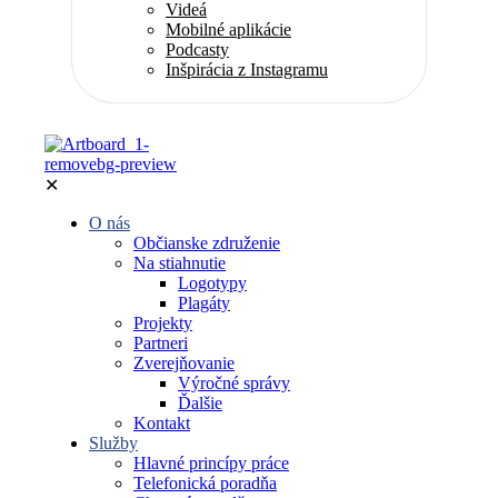
Videá
Mobilné aplikácie
Podcasty
Inšpirácia z Instagramu
✕
O nás
Občianske združenie
Na stiahnutie
Logotypy
Plagáty
Projekty
Partneri
Zverejňovanie
Výročné správy
Ďalšie
Kontakt
Služby
Hlavné princípy práce
Telefonická poradňa