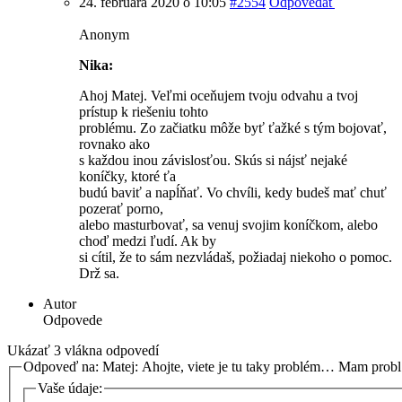
24. februára 2020 o 10:05
#2554
Odpovedať
Anonym
Nika:
Ahoj Matej. Veľmi oceňujem tvoju odvahu a tvoj
prístup k riešeniu tohto
problému. Zo začiatku môže byť ťažké s tým bojovať,
rovnako ako
s každou inou závislosťou. Skús si nájsť nejaké
koníčky, ktoré ťa
budú baviť a napĺňať. Vo chvíli, kedy budeš mať chuť
pozerať porno,
alebo masturbovať, sa venuj svojim koníčkom, alebo
choď medzi ľudí. Ak by
si cítil, že to sám nezvládaš, požiadaj niekoho o pomoc.
Drž sa.
Autor
Odpovede
Ukázať 3 vlákna odpovedí
Odpoveď na: Matej: Ahojte, viete je tu taky problém… Mam pro
Vaše údaje: