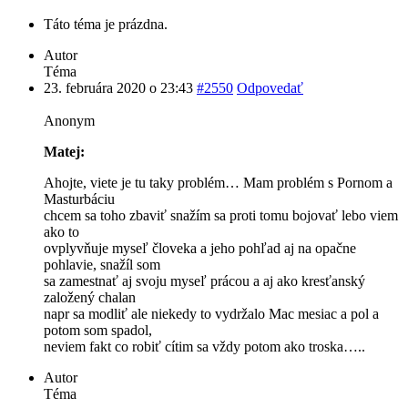
Táto téma je prázdna.
Autor
Téma
23. februára 2020 o 23:43
#2550
Odpovedať
Anonym
Matej:
Ahojte, viete je tu taky problém… Mam problém s Pornom a
Masturbáciu
chcem sa toho zbaviť snažím sa proti tomu bojovať lebo viem
ako to
ovplyvňuje myseľ človeka a jeho pohľad aj na opačne
pohlavie, snažíl som
sa zamestnať aj svoju myseľ prácou a aj ako kresťanský
založený chalan
napr sa modliť ale niekedy to vydržalo Mac mesiac a pol a
potom som spadol,
neviem fakt co robiť cítim sa vždy potom ako troska…..
Autor
Téma