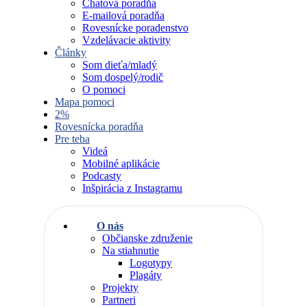
Chatová poradňa
E-mailová poradňa
Rovesnícke poradenstvo
Vzdelávacie aktivity
Články
Som dieťa/mladý
Som dospelý/rodič
O pomoci
Mapa pomoci
2%
Rovesnícka poradňa
Pre teba
Videá
Mobilné aplikácie
Podcasty
Inšpirácia z Instagramu
O nás
Občianske združenie
Na stiahnutie
Logotypy
Plagáty
Projekty
Partneri