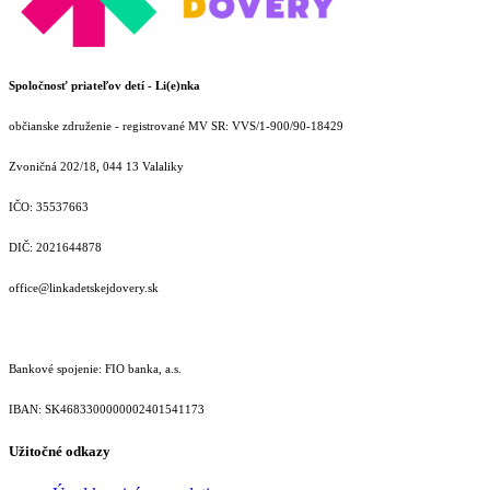
Spoločnosť priateľov detí - Li(e)nka
občianske združenie - registrované MV SR: VVS/1-900/90-18429
Zvoničná 202/18, 044 13 Valaliky
IČO: 35537663
DIČ: 2021644878
office@linkadetskejdovery.sk
Bankové spojenie: FIO banka, a.s.
IBAN: SK46833000000­02401541173
Užitočné odkazy