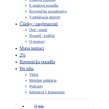
E-mailová poradňa
Rovesnícke poradenstvo
Vzdelávacie aktivity
Články / zaujímavosti
Deti / mladí
Dospelí / rodičia
O pomoci
Mapa pomoci
2%
Rovesnícka poradňa
Pre teba
Videá
Mobilné aplikácie
Podcasty
Inšpirácia z Instagramu
O nás