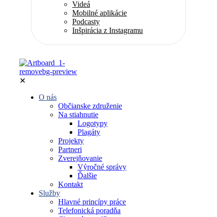
Videá
Mobilné aplikácie
Podcasty
Inšpirácia z Instagramu
✕
O nás
Občianske združenie
Na stiahnutie
Logotypy
Plagáty
Projekty
Partneri
Zverejňovanie
Výročné správy
Ďalšie
Kontakt
Služby
Hlavné princípy práce
Telefonická poradňa