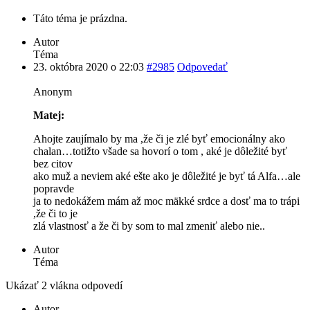
Táto téma je prázdna.
Autor
Téma
23. októbra 2020 o 22:03
#2985
Odpovedať
Anonym
Matej:
Ahojte zaujímalo by ma ,že či je zlé byť emocionálny ako
chalan…totižto všade sa hovorí o tom , aké je dôležité byť
bez citov
ako muž a neviem aké ešte ako je dôležité je byť tá Alfa…ale
popravde
ja to nedokážem mám až moc mäkké srdce a dosť ma to trápi
,že či to je
zlá vlastnosť a že či by som to mal zmeniť alebo nie..
Autor
Téma
Ukázať 2 vlákna odpovedí
Autor