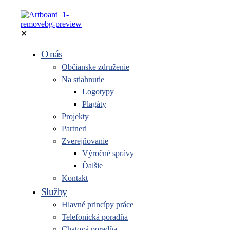
✕
O nás
Občianske združenie
Na stiahnutie
Logotypy
Plagáty
Projekty
Partneri
Zverejňovanie
Výročné správy
Ďalšie
Kontakt
Služby
Hlavné princípy práce
Telefonická poradňa
Chatová poradňa