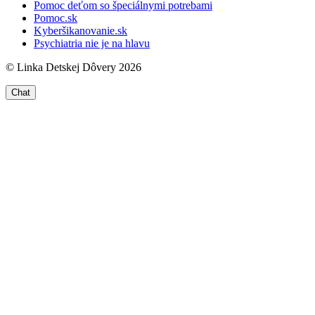
Pomoc deťom so špeciálnymi potrebami
Pomoc.sk
Kyberšikanovanie.sk
Psychiatria nie je na hlavu
© Linka Detskej Dôvery 2026