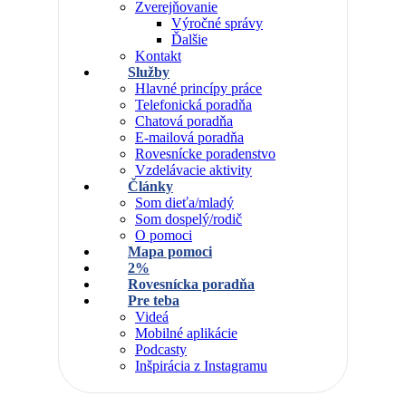
Zverejňovanie
Výročné správy
Ďalšie
Kontakt
Služby
Hlavné princípy práce
Telefonická poradňa
Chatová poradňa
E-mailová poradňa
Rovesnícke poradenstvo
Vzdelávacie aktivity
Články
Som dieťa/mladý
Som dospelý/rodič
O pomoci
Mapa pomoci
2%
Rovesnícka poradňa
Pre teba
Videá
Mobilné aplikácie
Podcasty
Inšpirácia z Instagramu