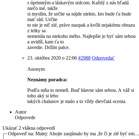
s úprimným a láskavým srdcom. Každý z nás hľadá
niečo iné, takže
si myslím, že určite sa nájde niekto, kto bude ťa bude
mať rád. Určite
to nie je nič zlé, práve naopak a kvôli nejakému obrazu
z telky sa
nemenila na niekoho iného. Najlepšie je byť sám sebou
a uvidíš, kam ťa to
zavedie. Držím palce.
23. októbra 2020 o 22:06
#2988
Odpovedať
Anonym
Neznámy poradca:
Podľa mňa to nemeň. Buď hlavne sám sebou. A váž si
toho aký si lebo
takých chalanov je malo a to vždy dievčatá ocenia
Autor
Odpovede
Ukázať 2 vlákna odpovedí
Odpoveď na: Matej: Ahojte zaujímalo by ma ,že či je zlé byť em