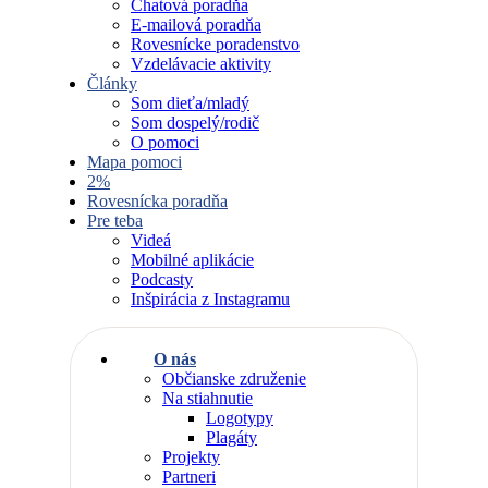
Chatová poradňa
E-mailová poradňa
Rovesnícke poradenstvo
Vzdelávacie aktivity
Články
Som dieťa/mladý
Som dospelý/rodič
O pomoci
Mapa pomoci
2%
Rovesnícka poradňa
Pre teba
Videá
Mobilné aplikácie
Podcasty
Inšpirácia z Instagramu
O nás
Občianske združenie
Na stiahnutie
Logotypy
Plagáty
Projekty
Partneri