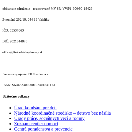
občianske združenie - registrované MV SR: VVS/1-900/90-18429
Zvoničná 202/18, 044 13 Valaliky
IČO: 35537663
DIČ: 2021644878
office@linkadetskejdovery.sk
Bankové spojenie: FIO banka, a.s.
IBAN: SK46833000000­02401541173
Užitočné odkazy
Úrad komisára pre deti
Národné koordinačné stredisko – detstvo bez násilia
Úrady práce, sociálnych vecí a rodiny
Zoznam centier pomoci
Centrá poradenstva a prevencie