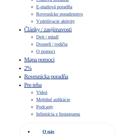
E-mailová poradňa
Rovesnícke poradenstvo
Vzdelávacie aktivity
Články / zaujímavosti
Deti / mladí
Dospelí / rodičia
O pomoci
Mapa pomoci
2%
Rovesnícka poradňa
Pre teba
Videá
Mobilné aplikácie
Podcasty
Inšpirácia z Instagramu
O nás