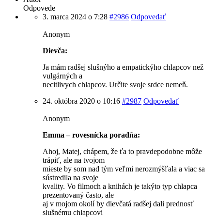
Odpovede
3. marca 2024 o 7:28
#2986
Odpovedať
Anonym
Dievča:
Ja mám radšej slušnýho a empatickýho chlapcov než
vulgárných a
necitlivych chlapcov. Určite svoje srdce nemeň.
24. októbra 2020 o 10:16
#2987
Odpovedať
Anonym
Emma – rovesnícka poradňa:
Ahoj, Matej, chápem, že ťa to pravdepodobne môže
trápiť, ale na tvojom
mieste by som nad tým veľmi nerozmýšľala a viac sa
sústredila na svoje
kvality. Vo filmoch a knihách je takýto typ chlapca
prezentovaný často, ale
aj v mojom okolí by dievčatá radšej dali prednosť
slušnému chlapcovi