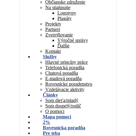
Občianske združenie
Na stiahnutie
Logotypy
Plagáty
Projekty
Partneri
Zverejňovanie
Výročné správy
Ďalšie
Kontakt
Služby
Hlavné princípy práce
Telefonická poradňa
Chatová poradňa
E-mailová poradňa
Rovesnícke poradenstvo
Vzdelávacie aktivity
Články
Som dieťa/mladý
Som dospelý/rodič
O pomoci
Mapa pomoci
2%
Rovesnícka poradňa
Pre teba