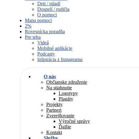
Deti / mladí
Dospelí / rodičia
O pomoci
Mapa pomoci
2%
Rovesnícka poradňa
Pre teba
Videá
Mobilné aplikácie
Podcasty
Inšpirácia z Instagramu
O nás
Občianske združenie
Na stiahnutie
Logotypy
Plagáty
Projekty
Partneri
Zverejňovanie
Výročné správy
Ďalšie
Kontakt
Služby