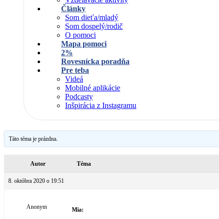
Články
Som dieťa/mladý
Som dospelý/rodič
O pomoci
Mapa pomoci
2%
Rovesnícka poradňa
Pre teba
Videá
Mobilné aplikácie
Podcasty
Inšpirácia z Instagramu
Táto téma je prázdna.
Autor
Téma
8. októbra 2020 o 19:51
Anonym
Mia: