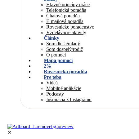
Hlavné princípy práce
Telefonická poradňa
Chatová poradňa
E-mailová poradňa
Rovesnícke poradenstvo
Vzdelávacie aktivity
Články
Som dieťa/mladý
Som dospelý/rodič
O pomoci
Mapa pomoci
2%
Rovesnícka poradňa
Pre teba
Videá
Mobilné aplikácie
Podcasty
Inšpirácia z Instagramu
✕