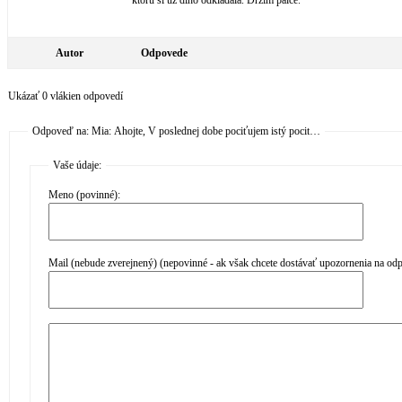
ktorú si už dlho odkladala. Držím palce.
Autor
Odpovede
Ukázať 0 vlákien odpovedí
Odpoveď na: Mia: Ahojte, V poslednej dobe pociťujem istý pocit…
Vaše údaje:
Meno (povinné):
Mail (nebude zverejnený) (nepovinné - ak však chcete dostávať upozornenia na od