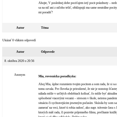
Ahojte, V poslednej dobe pociťujem istý pocit prázdnoty – ne
sa na nič ani z ničoho tešiť, obklopujú ma same neutrálne pocity
mi poradiť?
Autor
Téma
Ukázať 0 vlákien odpovedí
Autor
Odpovede
8. októbra 2020 o 20:56
Anonym
Mia, rovesnícka poradkyňa:
Ahoj Mia, úplne rozumiem tvojim pocitom a som rada, že si sa
tomu ozvala. Pre človeka je prirodzené, že nie je nonstop šťastn
nálada môže v určitých obdobiach kolísať, čo môže byť aktuáln
spôsobené viacerými vecami – stresom v škole, neistou pande
situáciu či sychravejúcim jesenným počasím. Skúsila by som sa
zamerať na veci, ktoré ti robia radosť, ako napr. trávenie času s
ktorých máš rada, či pozretie príjemného filmu, prečítanie knižk