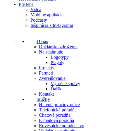
Pre teba
Videá
Mobilné aplikácie
Podcasty
Inšpirácia z Instagramu
O nás
Občianske združenie
Na stiahnutie
Logotypy
Plagáty
Projekty
Partneri
Zverejňovanie
Výročné správy
Ďalšie
Kontakt
Služby
Hlavné princípy práce
Telefonická poradňa
Chatová poradňa
E-mailová poradňa
Rovesnícke poradenstvo
Vzdelávacie aktivity