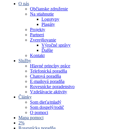
O nás
Občianske združenie
Na stiahnutie
Logotypy
Plagáty
Projekty
Partneri
Zverejňovanie
Výročné správy
Ďalšie
Kontakt
Služby
Hlavné princípy práce
Telefonická poradňa
Chatová poradňa
E-mailová poradňa
Rovesnícke poradenstvo
Vzdelávacie aktivity
Články
Som dieťa/mladý
Som dospelý/rodič
O pomoci
Mapa pomoci
2%
Rovesnícka poradňa