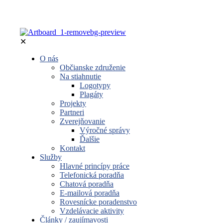
✕
O nás
Občianske združenie
Na stiahnutie
Logotypy
Plagáty
Projekty
Partneri
Zverejňovanie
Výročné správy
Ďalšie
Kontakt
Služby
Hlavné princípy práce
Telefonická poradňa
Chatová poradňa
E-mailová poradňa
Rovesnícke poradenstvo
Vzdelávacie aktivity
Články / zaujímavosti