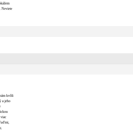
dokážem
. Neviete
 nám kvôli
ý a jeho
e
mickou
 viac
 ľuďmi,
y,