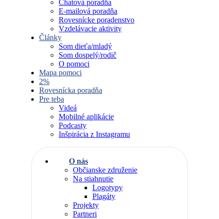
Chatová poradňa
E-mailová poradňa
Rovesnícke poradenstvo
Vzdelávacie aktivity
Články
Som dieťa/mladý
Som dospelý/rodič
O pomoci
Mapa pomoci
2%
Rovesnícka poradňa
Pre teba
Videá
Mobilné aplikácie
Podcasty
Inšpirácia z Instagramu
O nás
Občianske združenie
Na stiahnutie
Logotypy
Plagáty
Projekty
Partneri