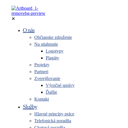
✕
O nás
Občianske združenie
Na stiahnutie
Logotypy
Plagáty
Projekty
Partneri
Zverejňovanie
Výročné správy
Ďalšie
Kontakt
Služby
Hlavné princípy práce
Telefonická poradňa
Chatová poradňa