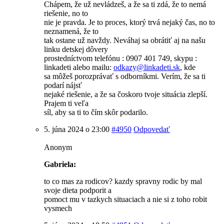
Chápem, že už nevládzeš, a že sa ti zdá, že to nemá
riešenie, no to
nie je pravda. Je to proces, ktorý trvá nejaký čas, no to
neznamená, že to
tak ostane už navždy. Neváhaj sa obrátiť aj na našu
linku detskej dôvery
prostedníctvom telefónu : 0907 401 749, skypu :
linkadeti alebo mailu:
odkazy@
linkadeti.sk
, kde
sa môžeš porozprávať s odborníkmi. Verím, že sa ti
podarí nájsť
nejaké riešenie, a že sa čoskoro tvoje situácia zlepší.
Prajem ti veľa
síl, aby sa ti to čím skôr podarilo.
5. júna 2024 o 23:00
#4950
Odpovedať
Anonym
Gabriela:
to co mas za rodicov? kazdy spravny rodic by mal
svoje dieta podporit a
pomoct mu v tazkych situaciach a nie si z toho robit
vysmech