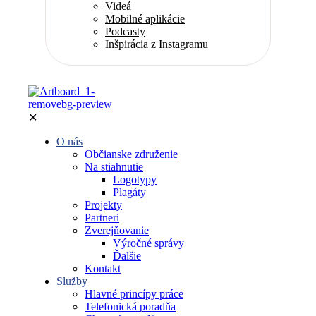
Videá
Mobilné aplikácie
Podcasty
Inšpirácia z Instagramu
✕
O nás
Občianske združenie
Na stiahnutie
Logotypy
Plagáty
Projekty
Partneri
Zverejňovanie
Výročné správy
Ďalšie
Kontakt
Služby
Hlavné princípy práce
Telefonická poradňa