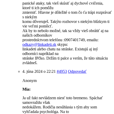
panické ataky, tak vieš skúsiť aj dychové cvičenia,
ktoré ti ich pomôžu
zmierniť. Hlavne je dôležité o tom čo ťa trápi rozprávať
s niekým
komu dôveruješ. Takýto rozhovor s niekým blízkym ti
vie veľmi pomôcť.
Ak by to nebolo možné, tak sa vždy vieš obrátiť aj na
našich odborníkov
prostredníctvom telefónu :0907401749, emailu:
odkazy@
linkadeti.sk
skypu:
linkadeti alebo chatu na stránke. Existujú aj iný
odborníci napríklad na
stránke IPčko. Držím ti palce a verím, že túto situáciu
zvládneš.
4. júna 2024 o 22:21
#4953
Odpovedať
Anonym
Mia:
Ja už fakt nevládzem niesť toto bremeno. Spáchať
samovraždu však
nedokážem. Rodičia nesúhlasia s tým aby som
vyhľadala psychológa. Na to