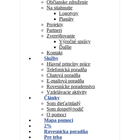
Občianske združenie
Na stiahnutie
Logotypy
Plagáty
Projekty
Partneri
Zverejňovanie
Výročné správy
Ďalšie
Kontakt
Služby
Hlavné princípy práce
Telefonická poradňa
Chatová poradňa
E-mailová poradňa
Rovesnícke poradenstvo
Vzdelávacie aktivity
Články
Som dieťa/mladý
Som dospelý/rodič
O pomoci
Mapa pomoci
2%
Rovesnícka poradňa
Pre teba