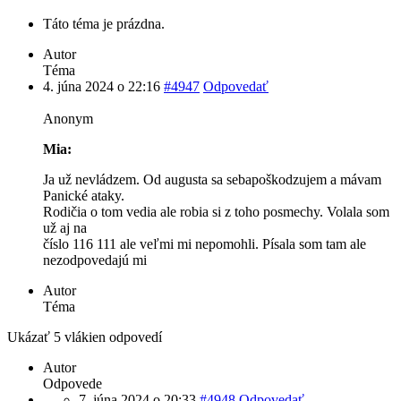
Táto téma je prázdna.
Autor
Téma
4. júna 2024 o 22:16
#4947
Odpovedať
Anonym
Mia:
Ja už nevládzem. Od augusta sa sebapoškodzujem a mávam
Panické ataky.
Rodičia o tom vedia ale robia si z toho posmechy. Volala som
už aj na
číslo 116 111 ale veľmi mi nepomohli. Písala som tam ale
nezodpovedajú mi
Autor
Téma
Ukázať 5 vlákien odpovedí
Autor
Odpovede
7. júna 2024 o 20:33
#4948
Odpovedať