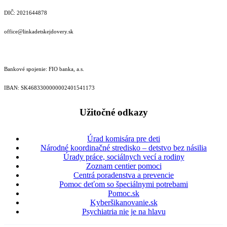
DIČ: 2021644878
office@linkadetskejdovery.sk
Bankové spojenie: FIO banka, a.s.
IBAN: SK46833000000­02401541173
Užitočné odkazy
Úrad komisára pre deti
Národné koordinačné stredisko – detstvo bez násilia
Úrady práce, sociálnych vecí a rodiny
Zoznam centier pomoci
Centrá poradenstva a prevencie
Pomoc deťom so špeciálnymi potrebami
Pomoc.sk
Kyberšikanovanie.sk
Psychiatria nie je na hlavu