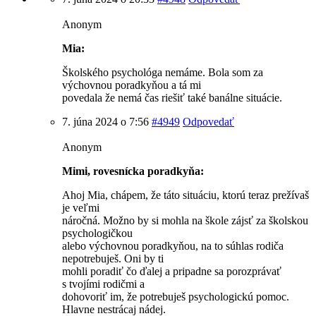
Anonym
Mia:
Školského psychológa nemáme. Bola som za
výchovnou poradkyňou a tá mi
povedala že nemá čas riešiť také banálne situácie.
7. júna 2024 o 7:56
#4949
Odpovedať
Anonym
Mimi, rovesnícka poradkyňa:
Ahoj Mia, chápem, že táto situáciu, ktorú teraz prežívaš
je veľmi
náročná. Možno by si mohla na škole zájsť za školskou
psychologičkou
alebo výchovnou poradkyňou, na to súhlas rodiča
nepotrebuješ. Oni by ti
mohli poradiť čo ďalej a pripadne sa porozprávať
s tvojími rodičmi a
dohovoriť im, že potrebuješ psychologickú pomoc.
Hlavne nestrácaj nádej.