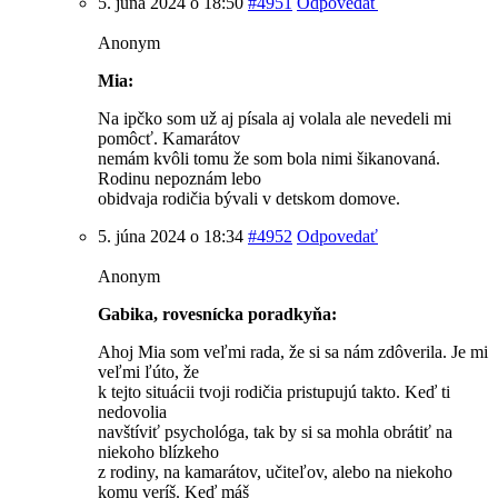
5. júna 2024 o 18:50
#4951
Odpovedať
Anonym
Mia:
Na ipčko som už aj písala aj volala ale nevedeli mi
pomôcť. Kamarátov
nemám kvôli tomu že som bola nimi šikanovaná.
Rodinu nepoznám lebo
obidvaja rodičia bývali v detskom domove.
5. júna 2024 o 18:34
#4952
Odpovedať
Anonym
Gabika, rovesnícka poradkyňa:
Ahoj Mia som veľmi rada, že si sa nám zdôverila. Je mi
veľmi ľúto, že
k tejto situácii tvoji rodičia pristupujú takto. Keď ti
nedovolia
navštíviť psychológa, tak by si sa mohla obrátiť na
niekoho blízkeho
z rodiny, na kamarátov, učiteľov, alebo na niekoho
komu veríš. Keď máš