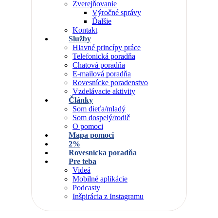
Zverejňovanie
Výročné správy
Ďalšie
Kontakt
Služby
Hlavné princípy práce
Telefonická poradňa
Chatová poradňa
E-mailová poradňa
Rovesnícke poradenstvo
Vzdelávacie aktivity
Články
Som dieťa/mladý
Som dospelý/rodič
O pomoci
Mapa pomoci
2%
Rovesnícka poradňa
Pre teba
Videá
Mobilné aplikácie
Podcasty
Inšpirácia z Instagramu