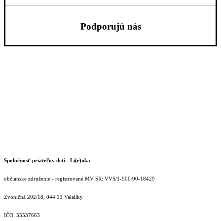
Podporujú nás
Spoločnosť priateľov detí - Li(e)nka
občianske združenie - registrované MV SR: VVS/1-900/90-18429
Zvoničná 202/18, 044 13 Valaliky
IČO: 35537663