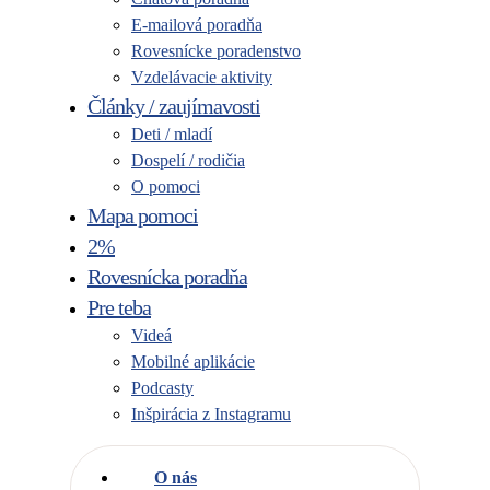
E-mailová poradňa
Rovesnícke poradenstvo
Vzdelávacie aktivity
Články / zaujímavosti
Deti / mladí
Dospelí / rodičia
O pomoci
Mapa pomoci
2%
Rovesnícka poradňa
Pre teba
Videá
Mobilné aplikácie
Podcasty
Inšpirácia z Instagramu
O nás