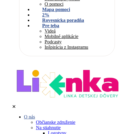
O pomoci
Mapa pomoci
2%
Rovesnícka poradňa
Pre teba
Videá
Mobilné aplikácie
Podcasty
Inšpirácia z Instagramu
✕
O nás
Občianske združenie
Na stiahnutie
Logotypy