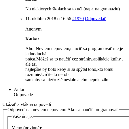
Na niektorych školach sa to učí (napr. na gymnaziu)
11. októbra 2018 o 16:56
#1970
Odpovedať
Anonym
Katka:
Ahoj Neviem nepoviem,naučiť sa programovať nie je
jednoduchá
práca.Môžeš sa to naučiť cez stránky,apliká­cie,knihy ,
ale asi
najlepšie by bolo keby si sa spýtal toho,kto tomu
rozumie.Určite to nerob
sám aby sa niečo zlé nestalo alebo nepokazilo
Autor
Odpovede
Ukázať 3 vlákna odpovedí
Odpoveď na: neviem nepoviem: Ako sa naučiť programovať
Vaše údaje:
Meno (povinné):