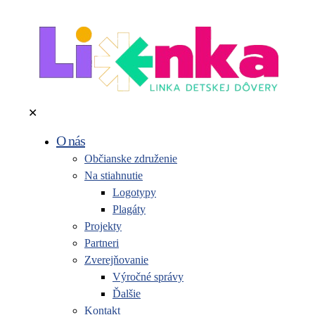
✕
O nás
Občianske združenie
Na stiahnutie
Logotypy
Plagáty
Projekty
Partneri
Zverejňovanie
Výročné správy
Ďalšie
Kontakt