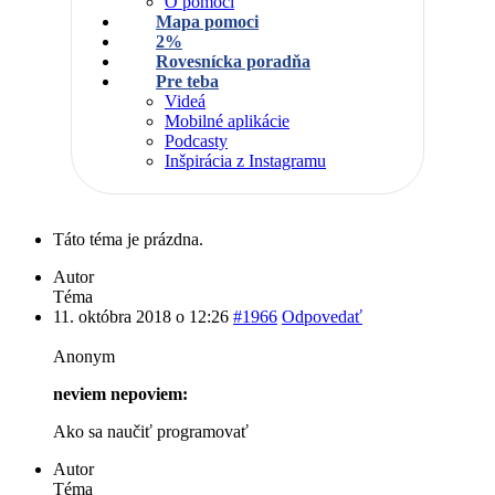
O pomoci
Mapa pomoci
2%
Rovesnícka poradňa
Pre teba
Videá
Mobilné aplikácie
Podcasty
Inšpirácia z Instagramu
Táto téma je prázdna.
Autor
Téma
11. októbra 2018 o 12:26
#1966
Odpovedať
Anonym
neviem nepoviem:
Ako sa naučiť programovať
Autor
Téma