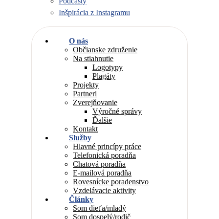
Podcasty
Inšpirácia z Instagramu
O nás
Občianske združenie
Na stiahnutie
Logotypy
Plagáty
Projekty
Partneri
Zverejňovanie
Výročné správy
Ďalšie
Kontakt
Služby
Hlavné princípy práce
Telefonická poradňa
Chatová poradňa
E-mailová poradňa
Rovesnícke poradenstvo
Vzdelávacie aktivity
Články
Som dieťa/mladý
Som dospelý/rodič