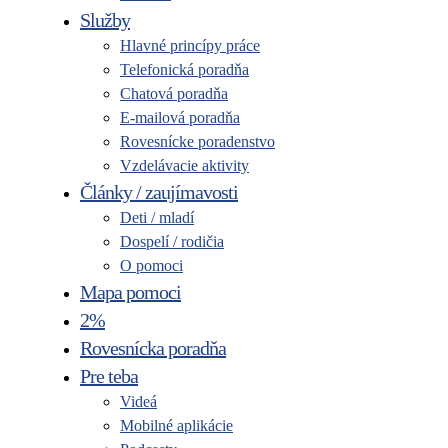
Služby
Hlavné princípy práce
Telefonická poradňa
Chatová poradňa
E-mailová poradňa
Rovesnícke poradenstvo
Vzdelávacie aktivity
Články / zaujímavosti
Deti / mladí
Dospelí / rodičia
O pomoci
Mapa pomoci
2%
Rovesnícka poradňa
Pre teba
Videá
Mobilné aplikácie