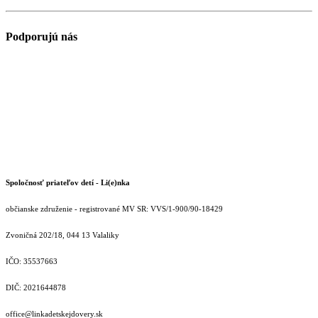
Podporujú nás
Spoločnosť priateľov detí - Li(e)nka
občianske združenie - registrované MV SR: VVS/1-900/90-18429
Zvoničná 202/18, 044 13 Valaliky
IČO: 35537663
DIČ: 2021644878
office@linkadetskejdovery.sk