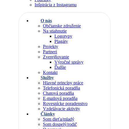
Inšpirácia z Instagramu
O nás
Občianske združenie
Na stiahnutie
Logotypy
Plagáty
Projekty
Partneri
Zverejňovanie
Výročné správy
Ďalšie
Kontakt
Služby
Hlavné princípy práce
Telefonická poradňa
Chatová poradňa
E-mailová poradňa
Rovesnícke poradenstvo
Vzdelávacie aktivity
Články
Som dieťa/mladý
Som dospelý/rodič