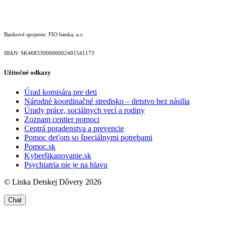
Bankové spojenie: FIO banka, a.s.
IBAN: SK46833000000­02401541173
Užitočné odkazy
Úrad komisára pre deti
Národné koordinačné stredisko – detstvo bez násilia
Úrady práce, sociálnych vecí a rodiny
Zoznam centier pomoci
Centrá poradenstva a prevencie
Pomoc deťom so špeciálnymi potrebami
Pomoc.sk
Kyberšikanovanie.sk
Psychiatria nie je na hlavu
© Linka Detskej Dôvery 2026