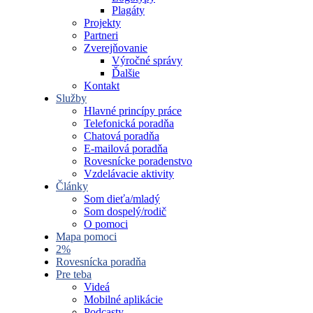
Plagáty
Projekty
Partneri
Zverejňovanie
Výročné správy
Ďalšie
Kontakt
Služby
Hlavné princípy práce
Telefonická poradňa
Chatová poradňa
E-mailová poradňa
Rovesnícke poradenstvo
Vzdelávacie aktivity
Články
Som dieťa/mladý
Som dospelý/rodič
O pomoci
Mapa pomoci
2%
Rovesnícka poradňa
Pre teba
Videá
Mobilné aplikácie
Podcasty