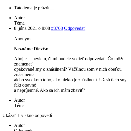
Táto téma je prázdna.
Autor
Téma
8. júna 2021 o 8:08
#3708
Odpovedať
Anonym
Neznáme Dievča:
Ahojte… neviem, či mi budete vedieť odpovedať. Čo môžu
znamenať
opakované sny o znásilnení? Väčšinou som v nich obeťou
znásilnenia
alebo svedkom toho, ako niekto je znásilnení. Už sú tieto sny
fakt otravné
a nepríjemné. Ako sa ich mám zbaviť?
Autor
Téma
Ukázať 1 vlákno odpovedí
Autor
Odpovede