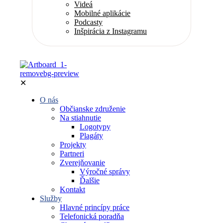
Videá
Mobilné aplikácie
Podcasty
Inšpirácia z Instagramu
✕
O nás
Občianske združenie
Na stiahnutie
Logotypy
Plagáty
Projekty
Partneri
Zverejňovanie
Výročné správy
Ďalšie
Kontakt
Služby
Hlavné princípy práce
Telefonická poradňa