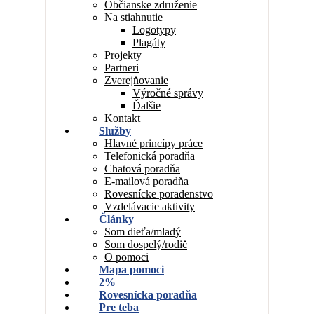
Občianske združenie
Na stiahnutie
Logotypy
Plagáty
Projekty
Partneri
Zverejňovanie
Výročné správy
Ďalšie
Kontakt
Služby
Hlavné princípy práce
Telefonická poradňa
Chatová poradňa
E-mailová poradňa
Rovesnícke poradenstvo
Vzdelávacie aktivity
Články
Som dieťa/mladý
Som dospelý/rodič
O pomoci
Mapa pomoci
2%
Rovesnícka poradňa
Pre teba