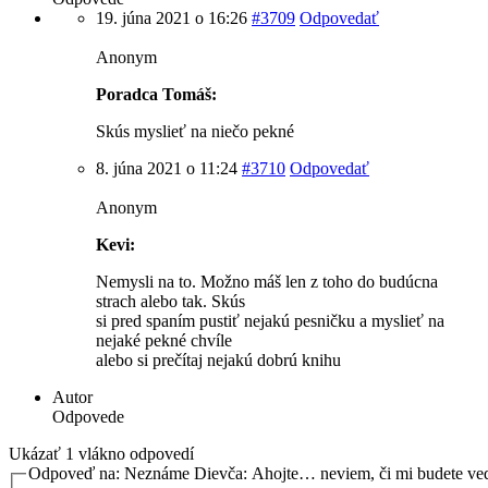
19. júna 2021 o 16:26
#3709
Odpovedať
Anonym
Poradca Tomáš:
Skús myslieť na niečo pekné
8. júna 2021 o 11:24
#3710
Odpovedať
Anonym
Kevi:
Nemysli na to. Možno máš len z toho do budúcna
strach alebo tak. Skús
si pred spaním pustiť nejakú pesničku a myslieť na
nejaké pekné chvíle
alebo si prečítaj nejakú dobrú knihu
Autor
Odpovede
Ukázať 1 vlákno odpovedí
Odpoveď na: Neznáme Dievča: Ahojte… neviem, či mi budete v