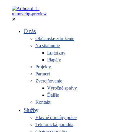
✕
O nás
Občianske združenie
Na stiahnutie
Logotypy
Plagáty
Projekty
Partneri
Zverejňovanie
Výročné správy
Ďalšie
Kontakt
Služby
Hlavné princípy práce
Telefonická poradňa
Chatová poradňa