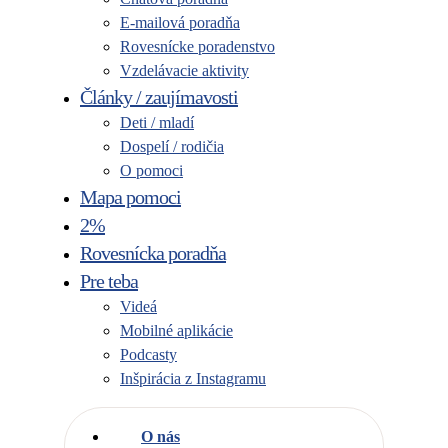
E-mailová poradňa
Rovesnícke poradenstvo
Vzdelávacie aktivity
Články / zaujímavosti
Deti / mladí
Dospelí / rodičia
O pomoci
Mapa pomoci
2%
Rovesnícka poradňa
Pre teba
Videá
Mobilné aplikácie
Podcasty
Inšpirácia z Instagramu
O nás