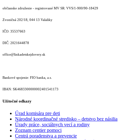
občianske združenie - registrované MV SR: VVS/1-900/90-18429
Zvoničná 202/18, 044 13 Valaliky
IČO: 35537663
DIČ: 2021644878
office@linkadetskejdovery.sk
Bankové spojenie: FIO banka, a.s.
IBAN: SK46833000000­02401541173
Užitočné odkazy
Úrad komisára pre deti
Národné koordinačné stredisko – detstvo bez násilia
Úrady práce, sociálnych vecí a rodiny
Zoznam centier pomoci
Centrá poradenstva a prevencie