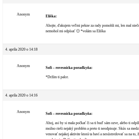
Anonym
Eliška:
Ahojte, ďakujem veľmi pekne za rady pomohli mi, len mal niečo
nemohol mi odpísať 🙂 *volám sa Eliška
4. apríla 2020 o 14:18
Anonym
Sofi – rovesnícka poradkyňa:
*Držím ti palce.
4. apríla 2020 o 14:16
Anonym
Sofi – rovesnícka poradkyňa:
Ahoj, asi by si mala počkať či sa ti buď sám ozve, alebo ti odpíš
možno rieši nejaký problém a preto ti neodpisuje. Skús sa med
venovať nejakej aktivite ktorá ta baví a nesústredovať sa na to, ž