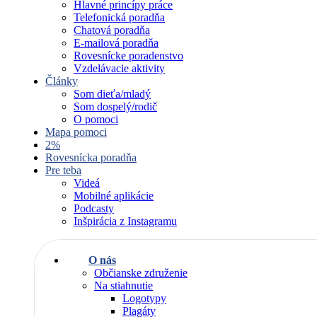
Hlavné princípy práce
Telefonická poradňa
Chatová poradňa
E-mailová poradňa
Rovesnícke poradenstvo
Vzdelávacie aktivity
Články
Som dieťa/mladý
Som dospelý/rodič
O pomoci
Mapa pomoci
2%
Rovesnícka poradňa
Pre teba
Videá
Mobilné aplikácie
Podcasty
Inšpirácia z Instagramu
O nás
Občianske združenie
Na stiahnutie
Logotypy
Plagáty