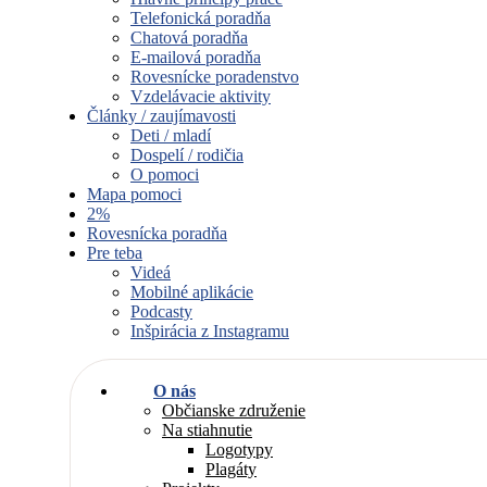
Telefonická poradňa
Chatová poradňa
E-mailová poradňa
Rovesnícke poradenstvo
Vzdelávacie aktivity
Články / zaujímavosti
Deti / mladí
Dospelí / rodičia
O pomoci
Mapa pomoci
2%
Rovesnícka poradňa
Pre teba
Videá
Mobilné aplikácie
Podcasty
Inšpirácia z Instagramu
O nás
Občianske združenie
Na stiahnutie
Logotypy
Plagáty