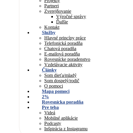
Projekty
Partneri
Zverejňovanie
Výročné správy
Ďalšie
Kontakt
Služby
Hlavné princípy práce
Telefonická poradňa
Chatová poradňa
E-mailová poradňa
Rovesnícke poradenstvo
Vzdelávacie aktivity
Články
Som dieťa/mladý
Som dospelý/rodič
O pomoci
Mapa pomoci
2%
Rovesnícka poradňa
Pre teba
Videá
Mobilné aplikácie
Podcasty
Inšpirácia z Instagramu