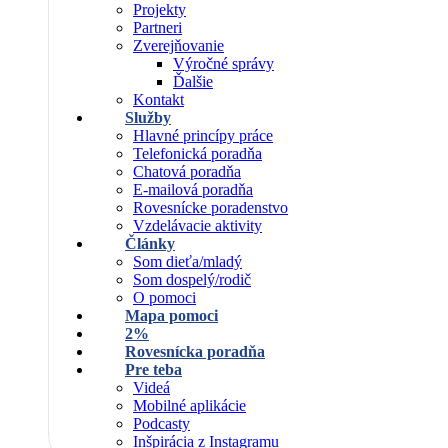
Projekty
Partneri
Zverejňovanie
Výročné správy
Ďalšie
Kontakt
Služby
Hlavné princípy práce
Telefonická poradňa
Chatová poradňa
E-mailová poradňa
Rovesnícke poradenstvo
Vzdelávacie aktivity
Články
Som dieťa/mladý
Som dospelý/rodič
O pomoci
Mapa pomoci
2%
Rovesnícka poradňa
Pre teba
Videá
Mobilné aplikácie
Podcasty
Inšpirácia z Instagramu