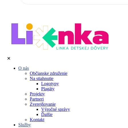
✕
O nás
Občianske združenie
Na stiahnutie
Logotypy
Plagáty
Projekty
Partneri
Zverejňovanie
Výročné správy
Ďalšie
Kontakt
Služby