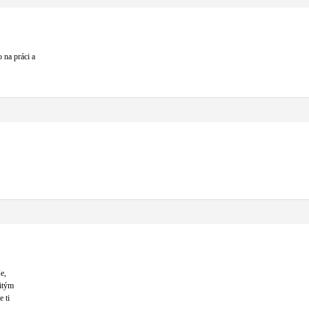
 na práci a
e,
zitým
e ti