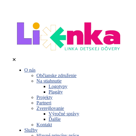
✕
O nás
Občianske združenie
Na stiahnutie
Logotypy
Plagáty
Projekty
Partneri
Zverejňovanie
Výročné správy
Ďalšie
Kontakt
Služby
Hlavné princípy práce