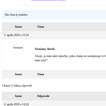
Táto téma je prázdna.
Autor
Téma
3. apríla 2020 o 15:24
Anonym
Neznámy človek:
Ahojte, ja mám takú otázočku, jeden chalan mi neodepisuje čo 
mala robiť?
Autor
Téma
Ukázať 4 vlákna odpovedí
Autor
Odpovede
4. apríla 2020 o 14:24