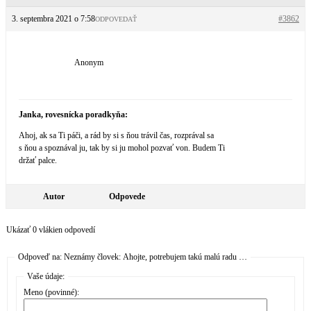
3. septembra 2021 o 7:58
#3862
ODPOVEDAŤ
Anonym
Janka, rovesnícka poradkyňa:
Ahoj, ak sa Ti páči, a rád by si s ňou trávil čas, rozprával sa
s ňou a spoznával ju, tak by si ju mohol pozvať von. Budem Ti
držať palce.
Autor
Odpovede
Ukázať 0 vlákien odpovedí
Odpoveď na: Neznámy človek: Ahojte, potrebujem takú malú radu …
Vaše údaje:
Meno (povinné):