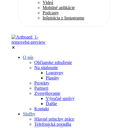
Videá
Mobilné aplikácie
Podcasty
Inšpirácia z Instagramu
✕
O nás
Občianske združenie
Na stiahnutie
Logotypy
Plagáty
Projekty
Partneri
Zverejňovanie
Výročné správy
Ďalšie
Kontakt
Služby
Hlavné princípy práce
Telefonická poradňa