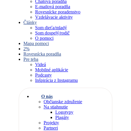
Chatová poradňa
E-mailová poradňa
Rovesnícke poradenstvo
Vzdelávacie aktivity
Články
Som dieťa/mladý
Som dospelý/rodič
O pomoci
Mapa pomoci
2%
Rovesnícka poradňa
Pre teba
Videá
Mobilné aplikácie
Podcasty
Inšpirácia z Instagramu
O nás
Občianske združenie
Na stiahnutie
Logotypy
Plagáty
Projekty
Partneri