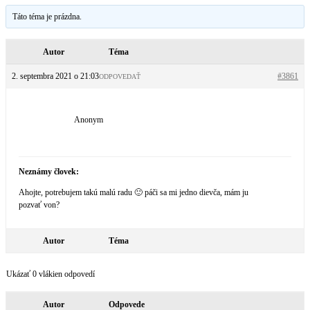
Táto téma je prázdna.
Autor
Téma
2. septembra 2021 o 21:03
#3861
ODPOVEDAŤ
Anonym
Neznámy človek:
Ahojte, potrebujem takú malú radu 🙂 páči sa mi jedno dievča, mám ju
pozvať von?
Autor
Téma
Ukázať 0 vlákien odpovedí
Autor
Odpovede