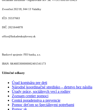
Zvoničná 202/18, 044 13 Valaliky
IČO: 35537663
DIČ: 2021644878
office@linkadetskejdovery.sk
Bankové spojenie: FIO banka, a.s.
IBAN: SK46833000000­02401541173
Užitočné odkazy
Úrad komisára pre deti
Národné koordinačné stredisko – detstvo bez násilia
Úrady práce, sociálnych vecí a rodiny
Zoznam centier pomoci
Centrá poradenstva a prevencie
Pomoc deťom so špeciálnymi potrebami
Pomoc.sk