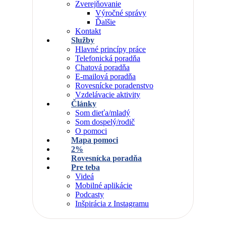
Zverejňovanie
Výročné správy
Ďalšie
Kontakt
Služby
Hlavné princípy práce
Telefonická poradňa
Chatová poradňa
E-mailová poradňa
Rovesnícke poradenstvo
Vzdelávacie aktivity
Články
Som dieťa/mladý
Som dospelý/rodič
O pomoci
Mapa pomoci
2%
Rovesnícka poradňa
Pre teba
Videá
Mobilné aplikácie
Podcasty
Inšpirácia z Instagramu