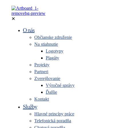
✕
O nás
Občianske združenie
Na stiahnutie
Logotypy
Plagáty
Projekty
Partneri
Zverejňovanie
Výročné správy
Ďalšie
Kontakt
Služby
Hlavné princípy práce
Telefonická poradňa
Chatová poradňa