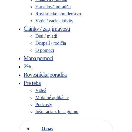
E-mailová poradňa
Rovesnícke poradenstvo
Vzdelávacie aktivity
Články / zaujímavosti
Deti / mladí
Dospelí / rodičia
O pomoci
Mapa pomoci
2%
Rovesnícka poradňa
Pre teba
Videá
Mobilné aplikácie
Podcasty
Inšpirácia z Instagramu
O nás