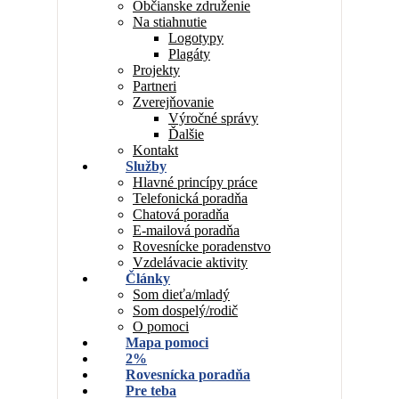
Občianske združenie
Na stiahnutie
Logotypy
Plagáty
Projekty
Partneri
Zverejňovanie
Výročné správy
Ďalšie
Kontakt
Služby
Hlavné princípy práce
Telefonická poradňa
Chatová poradňa
E-mailová poradňa
Rovesnícke poradenstvo
Vzdelávacie aktivity
Články
Som dieťa/mladý
Som dospelý/rodič
O pomoci
Mapa pomoci
2%
Rovesnícka poradňa
Pre teba