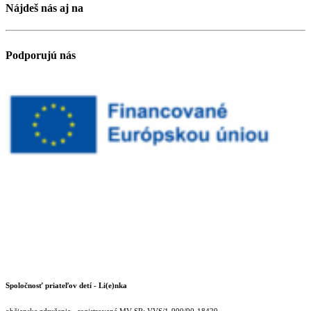
Nájdeš nás aj na
Podporujú nás
Spoločnosť priateľov detí - Li(e)nka
občianske združenie - registrované MV SR: VVS/1-900/90-18429