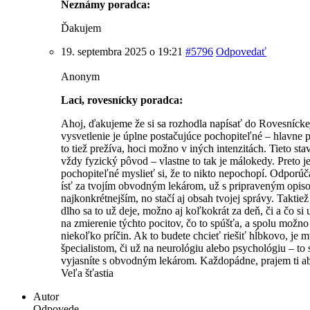
Neznámy poradca:
Ďakujem
19. septembra 2025 o 19:21
#5796
Odpovedať
Anonym
Laci, rovesnícky poradca:
Ahoj, ďakujeme že si sa rozhodla napísať do Rovesnícke
vysvetlenie je úplne postačujúce pochopiteľné – hlavne 
to tiež prežíva, hoci možno v iných intenzitách. Tieto s
vždy fyzický pôvod – vlastne to tak je málokedy. Preto j
pochopiteľné myslieť si, že to nikto nepochopí. Odporúč
ísť za tvojím obvodným lekárom, už s pripraveným opis
najkonkrétnejším, no stačí aj obsah tvojej správy. Takti
dlho sa to už deje, možno aj koľkokrát za deň, či a čo si 
na zmierenie týchto pocitov, čo to spúšťa, a spolu možno
niekoľko príčin. Ak to budete chcieť riešiť hĺbkovo, je m
špecialistom, či už na neurológiu alebo psychológiu – to s
vyjasníte s obvodným lekárom. Každopádne, prajem ti aby
Veľa šťastia
Autor
Odpovede