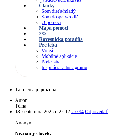
Články
Som dieťa/mladý
Som dospelý/rodič
O pomoci
Mapa pomoci
2%
Rovesnícka poradňa
Pre teba
Videá
Mobilné aplikácie
Podcasty
Inšpirácia z Instagramu
Táto téma je prázdna.
Autor
Téma
18. septembra 2025 o 22:12
#5794
Odpovedať
Anonym
Neznámy človek: