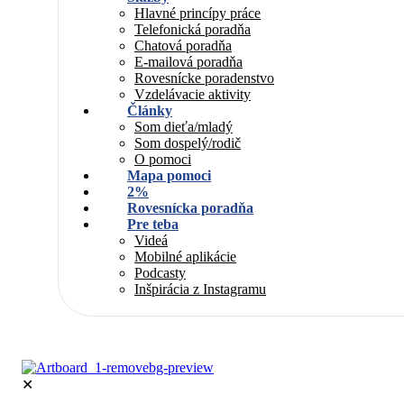
Hlavné princípy práce
Telefonická poradňa
Chatová poradňa
E-mailová poradňa
Rovesnícke poradenstvo
Vzdelávacie aktivity
Články
Som dieťa/mladý
Som dospelý/rodič
O pomoci
Mapa pomoci
2%
Rovesnícka poradňa
Pre teba
Videá
Mobilné aplikácie
Podcasty
Inšpirácia z Instagramu
✕