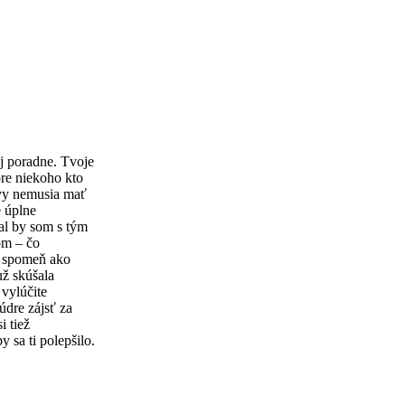
j poradne. Tvoje
pre niekoho kto
tavy nemusia mať
e úplne
al by som s tým
om – čo
ež spomeň ako
už skúšala
 vylúčite
údre zájsť za
i tiež
 sa ti polepšilo.