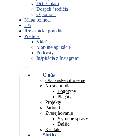
Deti / mladí
Dospelí / rodičia
O pomoci
Mapa pomoci
2%
Rovesnícka poradňa
Pre teba
Videá
Mobilné aplikácie
Podcasty
Inšpirácia z Instagramu
O nás
Občianske združenie
Na stiahnutie
Logotypy
Plagáty
Projekty
Partneri
Zverejňovanie
Výročné správy
Ďalšie
Kontakt
Služby