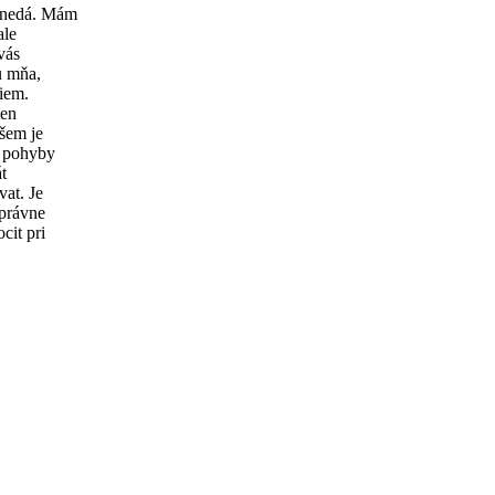
ť nedá. Mám
ale
 vás
u mňa,
viem.
ten
íšem je
a pohyby
t
vat. Je
správne
cit pri