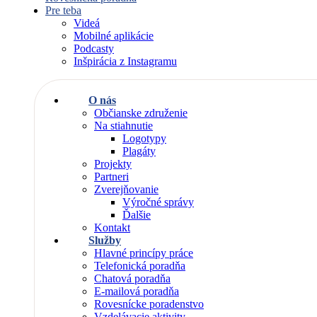
Pre teba
Videá
Mobilné aplikácie
Podcasty
Inšpirácia z Instagramu
O nás
Občianske združenie
Na stiahnutie
Logotypy
Plagáty
Projekty
Partneri
Zverejňovanie
Výročné správy
Ďalšie
Kontakt
Služby
Hlavné princípy práce
Telefonická poradňa
Chatová poradňa
E-mailová poradňa
Rovesnícke poradenstvo
Vzdelávacie aktivity