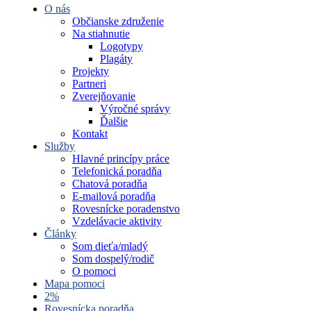
O nás
Občianske združenie
Na stiahnutie
Logotypy
Plagáty
Projekty
Partneri
Zverejňovanie
Výročné správy
Ďalšie
Kontakt
Služby
Hlavné princípy práce
Telefonická poradňa
Chatová poradňa
E-mailová poradňa
Rovesnícke poradenstvo
Vzdelávacie aktivity
Články
Som dieťa/mladý
Som dospelý/rodič
O pomoci
Mapa pomoci
2%
Rovesnícka poradňa