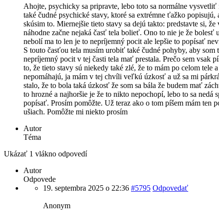
Ahojte, psychicky sa pripravte, lebo toto sa normálne vysvetli
také čudné psychické stavy, ktoré sa extrémne ťažko popisujú, 
skúsim to. Miernejšie tieto stavy sa dejú takto: predstavte si, že
náhodne začne nejaká časť tela bolieť. Ono to nie je že bolesť 
nebolí ma to len je to nepríjemný pocit ale lepšie to popísať ne
S touto časťou tela musím urobiť také čudné pohyby, aby som 
nepríjemný pocit v tej časti tela mať prestala. Prečo sem vsak p
to, že tieto stavy sú niekedy také zlé, že to mám po celom tele 
nepomáhajú, ja mám v tej chvíli veľkú úzkosť a už sa mi párkrá
stalo, že to bola taká úzkosť že som sa bála že budem mať zách
to hrozné a najhoršie je že to nikto nepochopí, lebo to sa nedá 
popísať. Prosím pomôžte. Už teraz ako o tom píšem mám ten po
ušiach. Pomôžte mi niekto prosím
Autor
Téma
Ukázať 1 vlákno odpovedí
Autor
Odpovede
19. septembra 2025 o 22:36
#5795
Odpovedať
Anonym