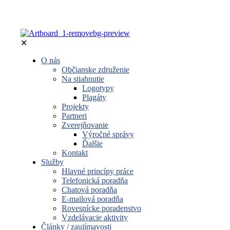
✕
O nás
Občianske združenie
Na stiahnutie
Logotypy
Plagáty
Projekty
Partneri
Zverejňovanie
Výročné správy
Ďalšie
Kontakt
Služby
Hlavné princípy práce
Telefonická poradňa
Chatová poradňa
E-mailová poradňa
Rovesnícke poradenstvo
Vzdelávacie aktivity
Články / zaujímavosti