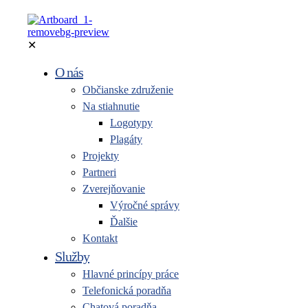
✕
O nás
Občianske združenie
Na stiahnutie
Logotypy
Plagáty
Projekty
Partneri
Zverejňovanie
Výročné správy
Ďalšie
Kontakt
Služby
Hlavné princípy práce
Telefonická poradňa
Chatová poradňa