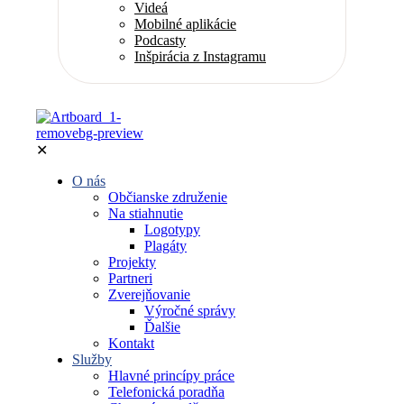
Videá
Mobilné aplikácie
Podcasty
Inšpirácia z Instagramu
✕
O nás
Občianske združenie
Na stiahnutie
Logotypy
Plagáty
Projekty
Partneri
Zverejňovanie
Výročné správy
Ďalšie
Kontakt
Služby
Hlavné princípy práce
Telefonická poradňa