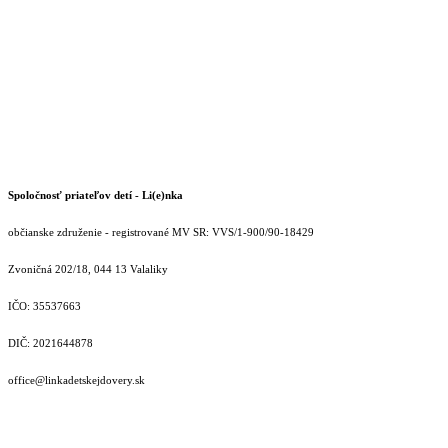
Spoločnosť priateľov detí - Li(e)nka
občianske združenie - registrované MV SR: VVS/1-900/90-18429
Zvoničná 202/18, 044 13 Valaliky
IČO: 35537663
DIČ: 2021644878
office@linkadetskejdovery.sk