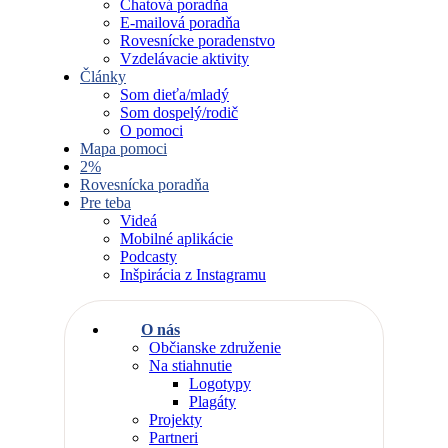
Chatová poradňa
E-mailová poradňa
Rovesnícke poradenstvo
Vzdelávacie aktivity
Články
Som dieťa/mladý
Som dospelý/rodič
O pomoci
Mapa pomoci
2%
Rovesnícka poradňa
Pre teba
Videá
Mobilné aplikácie
Podcasty
Inšpirácia z Instagramu
O nás
Občianske združenie
Na stiahnutie
Logotypy
Plagáty
Projekty
Partneri