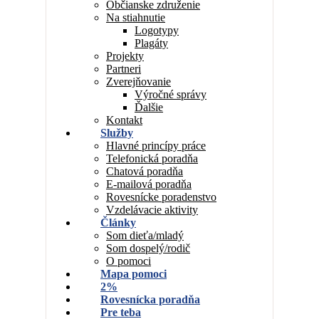
Občianske združenie
Na stiahnutie
Logotypy
Plagáty
Projekty
Partneri
Zverejňovanie
Výročné správy
Ďalšie
Kontakt
Služby
Hlavné princípy práce
Telefonická poradňa
Chatová poradňa
E-mailová poradňa
Rovesnícke poradenstvo
Vzdelávacie aktivity
Články
Som dieťa/mladý
Som dospelý/rodič
O pomoci
Mapa pomoci
2%
Rovesnícka poradňa
Pre teba