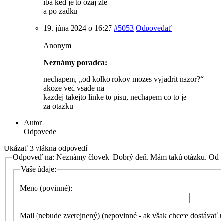
iba ked je to ozaj zle
a po zadku
19. júna 2024 o 16:27
#5053
Odpovedať
Anonym
Neznámy poradca:
nechapem, „od kolko rokov mozes vyjadrit nazor?“
akoze ved vsade na
kazdej takejto linke to pisu, nechapem co to je
za otazku
Autor
Odpovede
Ukázať 3 vlákna odpovedí
Odpoveď na: Neznámy človek: Dobrý deň. Mám takú otázku. O
Vaše údaje:
Meno (povinné):
Mail (nebude zverejnený) (nepovinné - ak však chcete dostávať