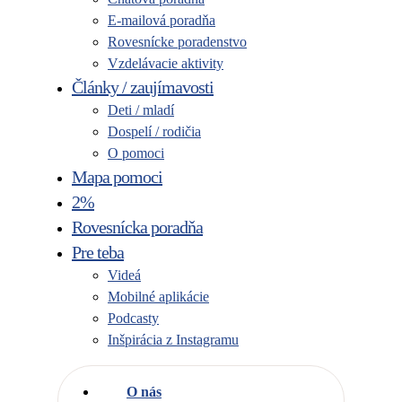
E-mailová poradňa
Rovesnícke poradenstvo
Vzdelávacie aktivity
Články / zaujímavosti
Deti / mladí
Dospelí / rodičia
O pomoci
Mapa pomoci
2%
Rovesnícka poradňa
Pre teba
Videá
Mobilné aplikácie
Podcasty
Inšpirácia z Instagramu
O nás