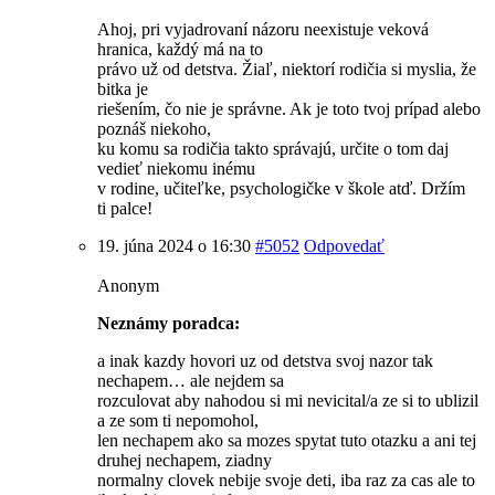
Ahoj, pri vyjadrovaní názoru neexistuje veková
hranica, každý má na to
právo už od detstva. Žiaľ, niektorí rodičia si myslia, že
bitka je
riešením, čo nie je správne. Ak je toto tvoj prípad alebo
poznáš niekoho,
ku komu sa rodičia takto správajú, určite o tom daj
vedieť niekomu inému
v rodine, učiteľke, psychologičke v škole atď. Držím
ti palce!
19. júna 2024 o 16:30
#5052
Odpovedať
Anonym
Neznámy poradca:
a inak kazdy hovori uz od detstva svoj nazor tak
nechapem… ale nejdem sa
rozculovat aby nahodou si mi nevicital/a ze si to ublizil
a ze som ti nepomohol,
len nechapem ako sa mozes spytat tuto otazku a ani tej
druhej nechapem, ziadny
normalny clovek nebije svoje deti, iba raz za cas ale to