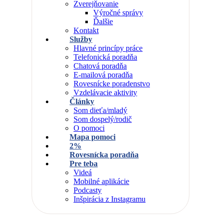
Zverejňovanie
Výročné správy
Ďalšie
Kontakt
Služby
Hlavné princípy práce
Telefonická poradňa
Chatová poradňa
E-mailová poradňa
Rovesnícke poradenstvo
Vzdelávacie aktivity
Články
Som dieťa/mladý
Som dospelý/rodič
O pomoci
Mapa pomoci
2%
Rovesnícka poradňa
Pre teba
Videá
Mobilné aplikácie
Podcasty
Inšpirácia z Instagramu