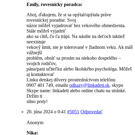
Emily, rovesnícky poradca:
Ahoj, ďakujem, že si sa opýtal/opýtala práve
rovesníckej poradne. Svoj
názor môžeš vyjadrovať bez vekového obmedzenia.
Stále môžeš vyjadriť
ako sa cítiš, čo ťa trápi. Na násilie na deťoch taktiež
neexistuje
vekový limit, nie je tolerované v žiadnom veku. Ak máš
vážnejší
problém, obráť sa prosím na niekoho dospelého –
svojich rodičov,
pána/pani učiteľku alebo školského psychológa. Môžeš
aj kontaktovať
Linku detskej dôvery prostredníctvom telefónu
0907 401 749, emailu
odkazy@
linkadeti.sk
, skypu
Skype name: linkadeti alebo online chatu na stránke.
Držím ti
silno prsty!
20. júna 2024 o 0:41
#5051
Odpovedať
Anonym
Nika: