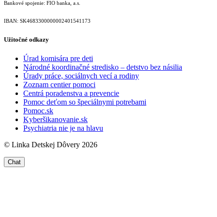
Bankové spojenie: FIO banka, a.s.
IBAN: SK46833000000­02401541173
Užitočné odkazy
Úrad komisára pre deti
Národné koordinačné stredisko – detstvo bez násilia
Úrady práce, sociálnych vecí a rodiny
Zoznam centier pomoci
Centrá poradenstva a prevencie
Pomoc deťom so špeciálnymi potrebami
Pomoc.sk
Kyberšikanovanie.sk
Psychiatria nie je na hlavu
© Linka Detskej Dôvery 2026