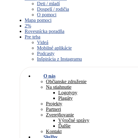
Deti / mladí
Dospelí / rodičia
O pomoci
Mapa pomoci
2%
Rovesnícka poradňa
Pre teba
Videá
Mobilné aplikácie
Podcasty
Inšpirácia z Instagramu
O nás
Občianske združenie
Na stiahnutie
Logotypy
Plagáty
Projekty
Partneri
Zverejňovanie
Výročné správy
Ďalšie
Kontakt
Služby