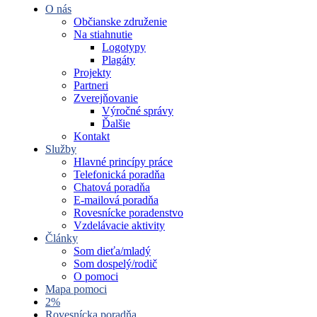
O nás
Občianske združenie
Na stiahnutie
Logotypy
Plagáty
Projekty
Partneri
Zverejňovanie
Výročné správy
Ďalšie
Kontakt
Služby
Hlavné princípy práce
Telefonická poradňa
Chatová poradňa
E-mailová poradňa
Rovesnícke poradenstvo
Vzdelávacie aktivity
Články
Som dieťa/mladý
Som dospelý/rodič
O pomoci
Mapa pomoci
2%
Rovesnícka poradňa