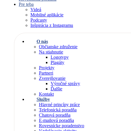
Pre teba
Videá
Mobilné aplikácie
Podcasty
Inšpirácia z Instagramu
O nás
Občianske združenie
Na stiahnutie
Logotypy
Plagáty
Projekty
Partneri
Zverejňovanie
Výročné správy
Ďalšie
Kontakt
Služby
Hlavné princípy práce
Telefonická poradňa
Chatová poradňa
E-mailová poradňa
Rovesnícke poradenstvo
Vzdelávacie aktivity