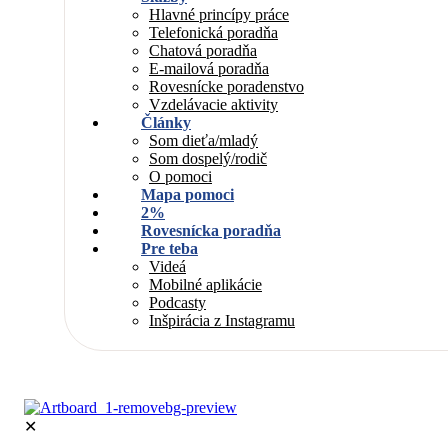
Hlavné princípy práce
Telefonická poradňa
Chatová poradňa
E-mailová poradňa
Rovesnícke poradenstvo
Vzdelávacie aktivity
Články
Som dieťa/mladý
Som dospelý/rodič
O pomoci
Mapa pomoci
2%
Rovesnícka poradňa
Pre teba
Videá
Mobilné aplikácie
Podcasty
Inšpirácia z Instagramu
✕