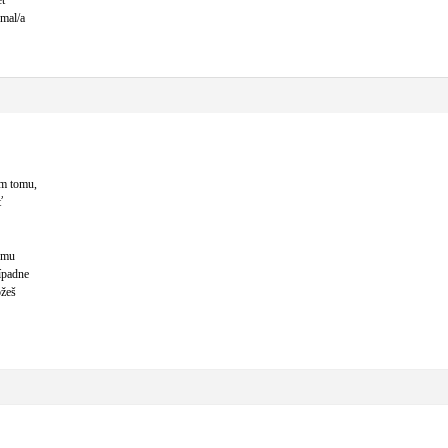
eť
 mal/a
em tomu,
ť
ému
ípadne
ôžeš