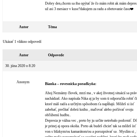
Dobry den,chcem sa iba opýtať že čo mám robit ak mám depresi
už asi 3 mesiace v kuse?dakujem za radu a obetovanie času❤️
Autor
Téma
Ukázať 1 vlákno odpovedí
Autor
Odpovede
30. júna 2020 o 8:20
Anonym
Bianka – rovesnícka poradkyňa:
Ahoj Neznámy človek, mrzí ma , v akej životnej situácií sa práv
nachádzaš. Ako napísala Nika aj ja by som ti odporučila robiť či
ktoré máš rad/a a určitým spôsobom ťa napĺňajú. Môžeš si ísť
zabehať, prečítať dobrú knihu , maľovať alebo počúvať svoju
obľúbenú hudbu..
Depresia je vážna vec , preto by ju určite netrebalo podceniť. Dô
je prinej aj opora okolia. Preto ak budeš chcieť tak sa môžeš ísť
von s blízkym/ou kamarátom/ou a porozprávať sa . Myslím si , ž