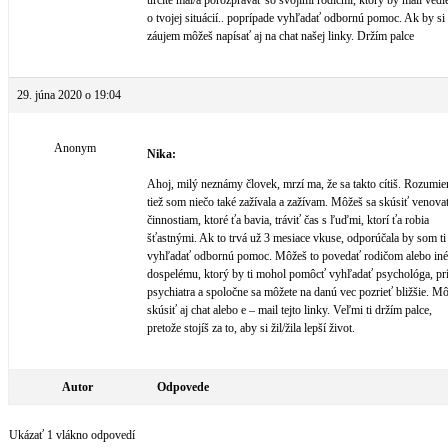
určite mal/a porozprávať so svojími rodičmi, ktorý by mali vedi
o tvojej situácií.. poprípade vyhľadať odbornú pomoc. Ak by si
záujem môžeš napísať aj na chat našej linky. Držím palce
29. júna 2020 o 19:04
Anonym
Nika:
Ahoj, milý neznámy človek, mrzí ma, že sa takto cítiš. Rozumi
tiež som niečo také zažívala a zažívam. Môžeš sa skúsiť venova
činnostiam, ktoré ťa bavia, tráviť čas s ľuďmi, ktorí ťa robia
šťastnými. Ak to trvá už 3 mesiace vkuse, odporúčala by som ti
vyhľadať odbornú pomoc. Môžeš to povedať rodičom alebo in
dospelému, ktorý by ti mohol pomôcť vyhľadať psychológa, pr
psychiatra a spoločne sa môžete na danú vec pozrieť bližšie. M
skúsiť aj chat alebo e – mail tejto linky. Veľmi ti držím palce,
pretože stojíš za to, aby si žil/žila lepší život.
Autor
Odpovede
Ukázať 1 vlákno odpovedí