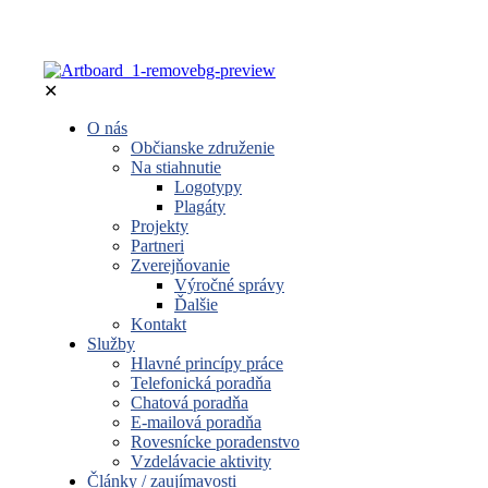
✕
O nás
Občianske združenie
Na stiahnutie
Logotypy
Plagáty
Projekty
Partneri
Zverejňovanie
Výročné správy
Ďalšie
Kontakt
Služby
Hlavné princípy práce
Telefonická poradňa
Chatová poradňa
E-mailová poradňa
Rovesnícke poradenstvo
Vzdelávacie aktivity
Články / zaujímavosti