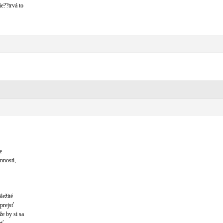
e??trvá to
e
nnosti,
ležité
 prejsť
e by si sa