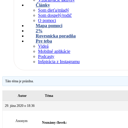
Články
Som dieťa/mladý
Som dospelý/rodič
O pomoci
Mapa pomoci
2%
Rovesnícka poradňa
Pre teba
Videá
Mobilné aplikácie
Podcasty
Inšpirácia z Instagramu
Táto téma je prázdna.
Autor
Téma
29. júna 2020 o 18:36
Anonym
Neznámy človek: