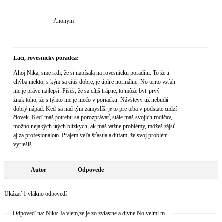
Anonym
Laci, rovesnícky poradca:
Ahoj Nika, sme radi, že si napísala na rovesnícku poradňu. To že ti
chýba niekto, s kým sa cítiš dobre, je úplne normálne. No tento vzťah
nie je práve najlepší. Píšeš, že sa cítiš trápne, to môže byť prvý
znak toho, že s týmto nie je niečo v poriadku. Návštevy už nebudú
dobrý nápad. Keď sa nad tým zamyslíš, je to pre teba v podstate cudzí
človek. Keď máš potrebu sa porozprávať, stále máš svojich rodičov,
možno nejakých iných blízkych, ak máš vážne problémy, môžeš zájsť
aj za profesionálom. Prajem veľa šťastia a dúfam, že svoj problém
vyriešiš.
Autor
Odpovede
Ukázať 1 vlákno odpovedí
Odpoveď na: Nika: Ja viem,ze je zo zvlastne a divne.No velmi m…