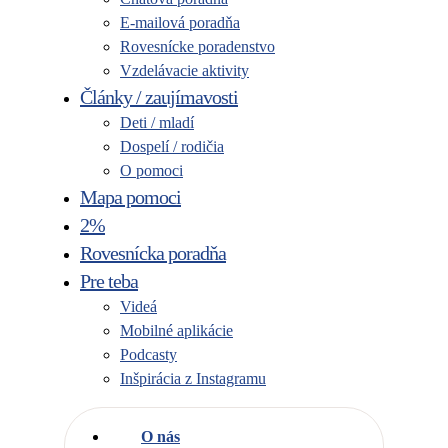
E-mailová poradňa
Rovesnícke poradenstvo
Vzdelávacie aktivity
Články / zaujímavosti
Deti / mladí
Dospelí / rodičia
O pomoci
Mapa pomoci
2%
Rovesnícka poradňa
Pre teba
Videá
Mobilné aplikácie
Podcasty
Inšpirácia z Instagramu
O nás