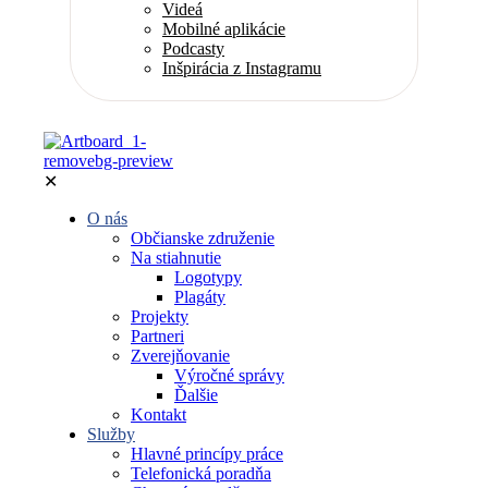
Videá
Mobilné aplikácie
Podcasty
Inšpirácia z Instagramu
✕
O nás
Občianske združenie
Na stiahnutie
Logotypy
Plagáty
Projekty
Partneri
Zverejňovanie
Výročné správy
Ďalšie
Kontakt
Služby
Hlavné princípy práce
Telefonická poradňa