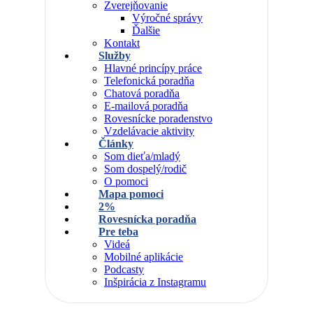
Zverejňovanie
Výročné správy
Ďalšie
Kontakt
Služby
Hlavné princípy práce
Telefonická poradňa
Chatová poradňa
E-mailová poradňa
Rovesnícke poradenstvo
Vzdelávacie aktivity
Články
Som dieťa/mladý
Som dospelý/rodič
O pomoci
Mapa pomoci
2%
Rovesnícka poradňa
Pre teba
Videá
Mobilné aplikácie
Podcasty
Inšpirácia z Instagramu