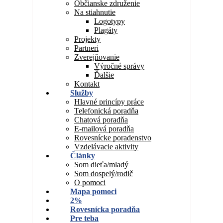
Občianske združenie
Na stiahnutie
Logotypy
Plagáty
Projekty
Partneri
Zverejňovanie
Výročné správy
Ďalšie
Kontakt
Služby
Hlavné princípy práce
Telefonická poradňa
Chatová poradňa
E-mailová poradňa
Rovesnícke poradenstvo
Vzdelávacie aktivity
Články
Som dieťa/mladý
Som dospelý/rodič
O pomoci
Mapa pomoci
2%
Rovesnícka poradňa
Pre teba