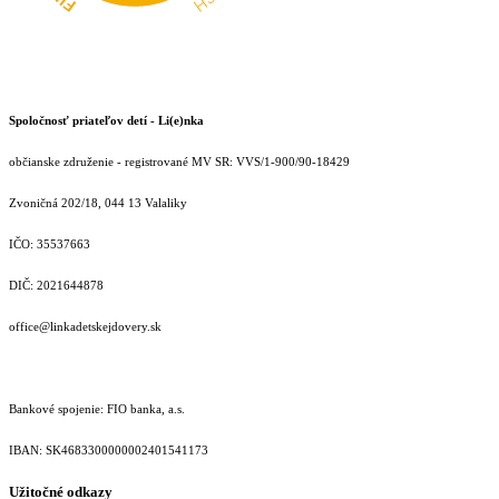
Spoločnosť priateľov detí - Li(e)nka
občianske združenie - registrované MV SR: VVS/1-900/90-18429
Zvoničná 202/18, 044 13 Valaliky
IČO: 35537663
DIČ: 2021644878
office@linkadetskejdovery.sk
Bankové spojenie: FIO banka, a.s.
IBAN: SK46833000000­02401541173
Užitočné odkazy