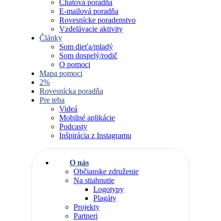
Chatová poradňa
E-mailová poradňa
Rovesnícke poradenstvo
Vzdelávacie aktivity
Články
Som dieťa/mladý
Som dospelý/rodič
O pomoci
Mapa pomoci
2%
Rovesnícka poradňa
Pre teba
Videá
Mobilné aplikácie
Podcasty
Inšpirácia z Instagramu
O nás
Občianske združenie
Na stiahnutie
Logotypy
Plagáty
Projekty
Partneri