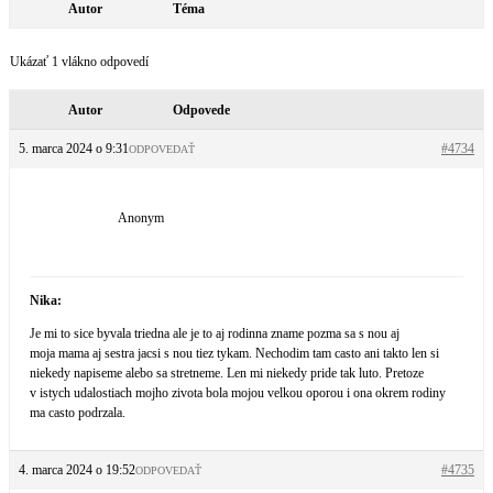
Autor
Téma
Ukázať 1 vlákno odpovedí
Autor
Odpovede
5. marca 2024 o 9:31
#4734
ODPOVEDAŤ
Anonym
Nika:
Je mi to sice byvala triedna ale je to aj rodinna zname pozma sa s nou aj
moja mama aj sestra jacsi s nou tiez tykam. Nechodim tam casto ani takto len si
niekedy napiseme alebo sa stretneme. Len mi niekedy pride tak luto. Pretoze
v istych udalostiach mojho zivota bola mojou velkou oporou i ona okrem rodiny
ma casto podrzala.
4. marca 2024 o 19:52
#4735
ODPOVEDAŤ