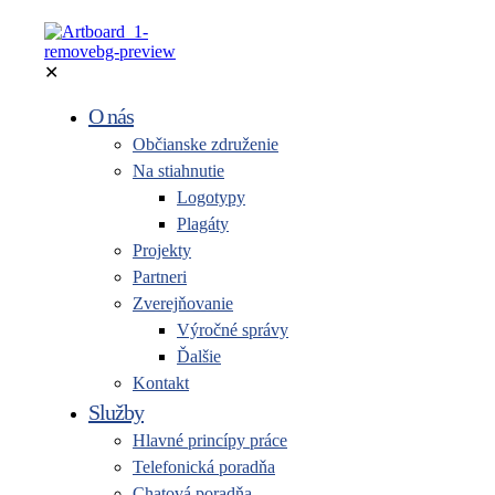
✕
O nás
Občianske združenie
Na stiahnutie
Logotypy
Plagáty
Projekty
Partneri
Zverejňovanie
Výročné správy
Ďalšie
Kontakt
Služby
Hlavné princípy práce
Telefonická poradňa
Chatová poradňa