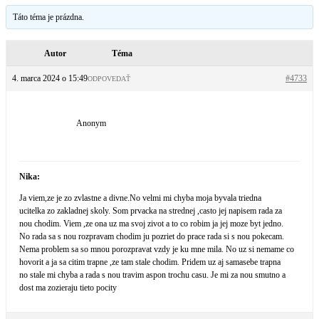
Táto téma je prázdna.
Autor
Téma
4. marca 2024 o 15:49
#4733
ODPOVEDAŤ
Anonym
Nika:
Ja viem,ze je zo zvlastne a divne.No velmi mi chyba moja byvala triedna
ucitelka zo zakladnej skoly. Som prvacka na strednej ,casto jej napisem rada za
nou chodim. Viem ,ze ona uz ma svoj zivot a to co robim ja jej moze byt jedno.
No rada sa s nou rozpravam chodim ju pozriet do prace rada si s nou pokecam.
Nema problem sa so mnou porozpravat vzdy je ku mne mila. No uz si nemame co
hovorit a ja sa citim trapne ,ze tam stale chodim. Pridem uz aj samasebe trapna
no stale mi chyba a rada s nou travim aspon trochu casu. Je mi za nou smutno a
dost ma zozieraju tieto pocity