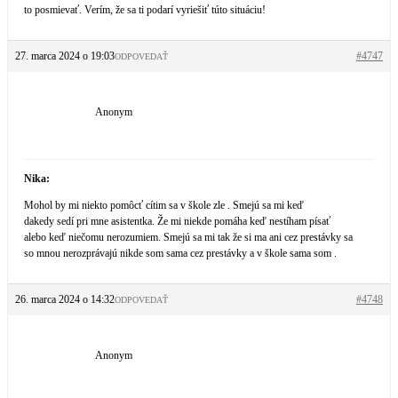
to posmievať. Verím, že sa ti podarí vyriešiť túto situáciu!
27. marca 2024 o 19:03
#4747
ODPOVEDAŤ
Anonym
Nika:
Mohol by mi niekto pomôcť cítim sa v škole zle . Smejú sa mi keď
dakedy sedí pri mne asistentka. Že mi niekde pomáha keď nestíham písať
alebo keď niečomu nerozumiem. Smejú sa mi tak že si ma ani cez prestávky sa
so mnou nerozprávajú nikde som sama cez prestávky a v škole sama som .
26. marca 2024 o 14:32
#4748
ODPOVEDAŤ
Anonym