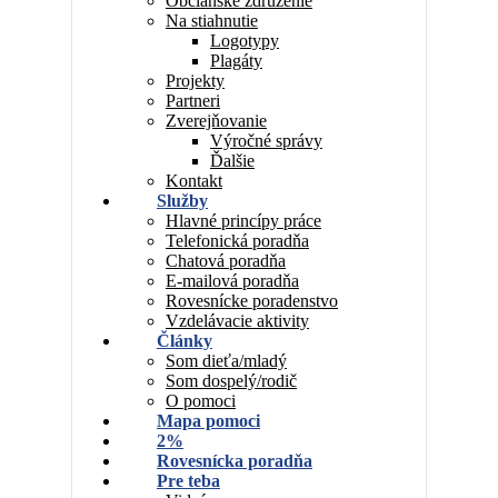
Občianske združenie
Na stiahnutie
Logotypy
Plagáty
Projekty
Partneri
Zverejňovanie
Výročné správy
Ďalšie
Kontakt
Služby
Hlavné princípy práce
Telefonická poradňa
Chatová poradňa
E-mailová poradňa
Rovesnícke poradenstvo
Vzdelávacie aktivity
Články
Som dieťa/mladý
Som dospelý/rodič
O pomoci
Mapa pomoci
2%
Rovesnícka poradňa
Pre teba