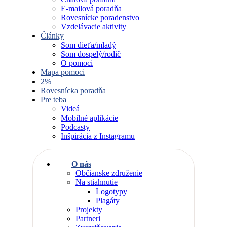
E-mailová poradňa
Rovesnícke poradenstvo
Vzdelávacie aktivity
Články
Som dieťa/mladý
Som dospelý/rodič
O pomoci
Mapa pomoci
2%
Rovesnícka poradňa
Pre teba
Videá
Mobilné aplikácie
Podcasty
Inšpirácia z Instagramu
O nás
Občianske združenie
Na stiahnutie
Logotypy
Plagáty
Projekty
Partneri