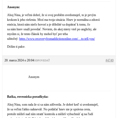
Anonym:
Ahoj Nina, je veľmi dobré, že si svoj problém uvedomuješ, to je prvým
krokom k jeho riešeniu. Mrzí ma tvoja situácia. Hnev je normálna a zdravá
emócia, ktorá nám niečo hovorí a je dôležité sa dopátrať k tomu, čo
sa nám hnev snaží povedať. Neviem, do akej miery vieš po anglicky, ale
myslim si, že tento článok by mohol byť pre teba
užitočný:
https://www.recoveryfromaddictiononline.com/…to-tell-you/
Držím ti palce.
20. marca 2024 o 20:04
#4749
ODPOVEDAŤ
Anonym
Baška, rovesnícka poradkyňa:
Ahoj Nina, som rada že si sa nám zdôverila. Je dobré keď si uvedomuješ,
že sa veľmi ľahko nahneváš. No potláčať hnev nie je správna cesta,
pretože môžeš nad ním stratiť kontrolu a môžeš vybuchnúť aj na ľudí