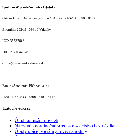
Spoločnosť priateľov detí - Li(e)nka
občianske združenie - registrované MV SR: VVS/1-900/90-18429
Zvoničná 202/18, 044 13 Valaliky
IČO: 35537663
DIČ: 2021644878
office@linkadetskejdovery.sk
Bankové spojenie: FIO banka, a.s.
IBAN: SK46833000000­02401541173
Užitočné odkazy
Úrad komisára pre deti
Národné koordinačné stredisko – detstvo bez násilia
Úrady práce, sociálnych vecí a rodiny