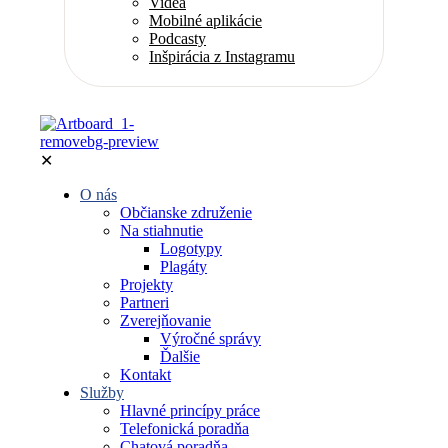
Videá
Mobilné aplikácie
Podcasty
Inšpirácia z Instagramu
✕
O nás
Občianske združenie
Na stiahnutie
Logotypy
Plagáty
Projekty
Partneri
Zverejňovanie
Výročné správy
Ďalšie
Kontakt
Služby
Hlavné princípy práce
Telefonická poradňa
Chatová poradňa