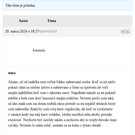
Táto téma je prázdna.
Autor
Téma
20. marca 2024 o 18:27
#4745
ODPOVEDAŤ
Anonym
nina:
Ahojte, už od malička som veľmi ľahko nahnevaná osoba. Keď sa mi niečo
pokazí cítim sa strašne zúrivo a nahnevano a často sa správam zle voči
mojim najbližším keď som v takomto stave. Napríklad minule sa mi pokazil
telefón a bola som dosť hnusná k mojim rodičom. Neviem prečo som taká,
už ako malá som raz doma rozbila okno pretože sa mi nepáčil obrázok ktorý
som nakreslila. Rada by som svoj hnev regulovala, ale keď sa vyskytnem
v situácii kedy ma môj hnev ovládne, všetko navôkol mňa akoby prestalo
existovať. Nechcem byť navždy takáto a nechcem aby to ovplyvňovalo moje
vzťahy. Neviem čo mám robiť, nemám sa na koho s týmto obrátiť.