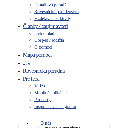
E-mailová poradňa
Rovesnícke poradenstvo
Vzdelávacie aktivity
Články / zaujímavosti
Deti / mladí
Dospelí / rodičia
O pomoci
Mapa pomoci
2%
Rovesnícka poradňa
Pre teba
Videá
Mobilné aplikácie
Podcasty
Inšpirácia z Instagramu
O nás