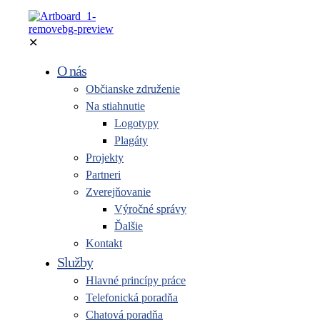
✕
O nás
Občianske združenie
Na stiahnutie
Logotypy
Plagáty
Projekty
Partneri
Zverejňovanie
Výročné správy
Ďalšie
Kontakt
Služby
Hlavné princípy práce
Telefonická poradňa
Chatová poradňa