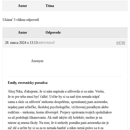
Autor
Téma
Ukázať 3 vlákna odpovedí
Autor
Odpovede
28. marca 2024 o 13:13
#4746
ODPOVEDAŤ
Anonym
Emily, rovesnícky poradca:
Ahoj Nika, ďakujeme, že si nám napísala a zdôverila si sa nám. Verím,
že to pre teba musí byť ťažké. Určite by si sa nad tým nemala trápiť
sama a skús sa zdôveriť niekomu dospelému, spomínanej pani asistentke,
nejakej pani učiteľke, školskej psychologičke, výchovnej poradkyni alebo
rodičom – niekomu, komu dôveruješ. Prejavy správania tvojich spolužiakov
sa už podobajú šikanovaniu. Ak máš takýto zlý kolektív, možno je na
mieste aj zmena školy. Na tom, že ti niekedy pomáha pani asistentka nie je
nič zlé a určite by si sa za to nemala hanbiť a nikto nemá právo sa ti za