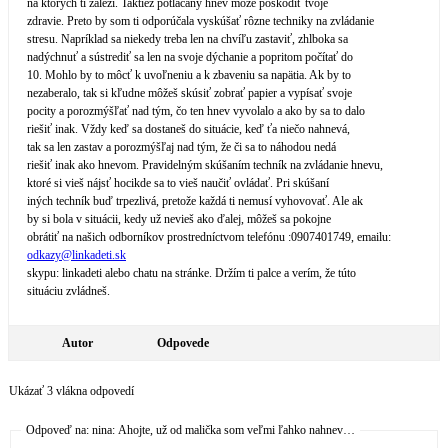
na ktorých ti záleží. Taktiež potláčaný hnev môže poškodiť tvoje
zdravie. Preto by som ti odporúčala vyskúšať rôzne techniky na zvládanie
stresu. Napríklad sa niekedy treba len na chvíľu zastaviť, zhlboka sa
nadýchnuť a sústrediť sa len na svoje dýchanie a popritom počítať do
10. Mohlo by to môcť k uvoľneniu a k zbaveniu sa napätia. Ak by to
nezaberalo, tak si kľudne môžeš skúsiť zobrať papier a vypísať svoje
pocity a porozmýšľať nad tým, čo ten hnev vyvolalo a ako by sa to dalo
riešiť inak. Vždy keď sa dostaneš do situácie, keď ťa niečo nahnevá,
tak sa len zastav a porozmýšľaj nad tým, že či sa to náhodou nedá
riešiť inak ako hnevom. Pravidelným skúšaním techník na zvládanie hnevu,
ktoré si vieš nájsť hocikde sa to vieš naučiť ovládať. Pri skúšaní
iných techník buď trpezlivá, pretože každá ti nemusí vyhovovať. Ale ak
by si bola v situácii, kedy už nevieš ako ďalej, môžeš sa pokojne
obrátiť na našich odborníkov prostredníctvom telefónu :0907401749, emailu:
odkazy@
linkadeti.sk
skypu: linkadeti alebo chatu na stránke. Držím ti palce a verím, že túto
situáciu zvládneš.
Autor
Odpovede
Ukázať 3 vlákna odpovedí
Odpoveď na: nina: Ahojte, už od malička som veľmi ľahko nahnev…