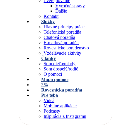
Zverejňovanie
Výročné správy
Ďalšie
Kontakt
Služby
Hlavné princípy práce
Telefonická poradňa
Chatová poradňa
E-mailová poradňa
Rovesnícke poradenstvo
Vzdelávacie aktivity
Články
Som dieťa/mladý
Som dospelý/rodič
O pomoci
Mapa pomoci
2%
Rovesnícka poradňa
Pre teba
Videá
Mobilné aplikácie
Podcasty
Inšpirácia z Instagramu