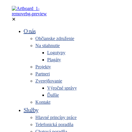
✕
O nás
Občianske združenie
Na stiahnutie
Logotypy
Plagáty
Projekty
Partneri
Zverejňovanie
Výročné správy
Ďalšie
Kontakt
Služby
Hlavné princípy práce
Telefonická poradňa
Chatová poradňa