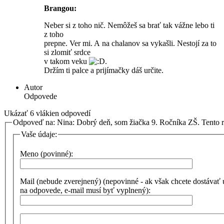
Brangou:
Neber si z toho nič. Nemôžeš sa brať tak vážne lebo ti
z toho
prepne. Ver mi. A na chalanov sa vykašli. Nestojí za to
si zlomiť srdce
v takom veku
.
Držím ti palce a prijímačky dáš určite.
Autor
Odpovede
Ukázať 6 vlákien odpovedí
Odpoveď na: Nina: Dobrý deň, som žiačka 9. Ročníka ZŠ. Tento
Vaše údaje:
Meno (povinné):
Mail (nebude zverejnený) (nepovinné - ak však chcete dostávať
na odpovede, e-mail musí byť vyplnený):