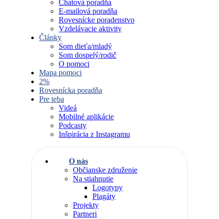
Chatová poradňa
E-mailová poradňa
Rovesnícke poradenstvo
Vzdelávacie aktivity
Články
Som dieťa/mladý
Som dospelý/rodič
O pomoci
Mapa pomoci
2%
Rovesnícka poradňa
Pre teba
Videá
Mobilné aplikácie
Podcasty
Inšpirácia z Instagramu
O nás
Občianske združenie
Na stiahnutie
Logotypy
Plagáty
Projekty
Partneri