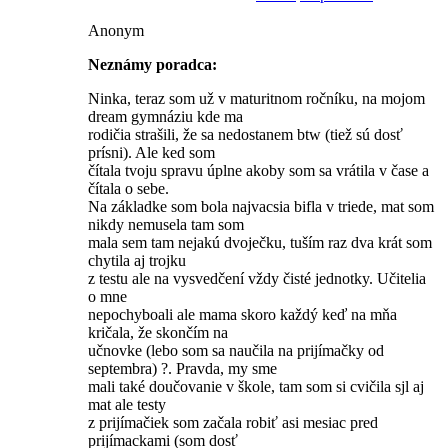
Anonym
Neznámy poradca:
Ninka, teraz som už v maturitnom ročníku, na mojom
dream gymnáziu kde ma
rodičia strašili, že sa nedostanem btw (tiež sú dosť
prísni). Ale ked som
čítala tvoju spravu úplne akoby som sa vrátila v čase a
čítala o sebe.
Na základke som bola najvacsia bifla v triede, mat som
nikdy nemusela tam som
mala sem tam nejakú dvoječku, tuším raz dva krát som
chytila aj trojku
z testu ale na vysvedčení vždy čisté jednotky. Učitelia
o mne
nepochyboali ale mama skoro každý keď na mňa
kričala, že skončím na
učnovke (lebo som sa naučila na prijímačky od
septembra) ?. Pravda, my sme
mali také doučovanie v škole, tam som si cvičila sjl aj
mat ale testy
z prijímačiek som začala robiť asi mesiac pred
prijímackami (som dosť