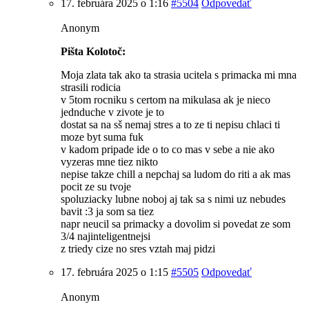
17. februára 2025 o 1:16
#5504
Odpovedať
Anonym
Pišta Kolotoč:
Moja zlata tak ako ta strasia ucitela s primacka mi mna
strasili rodicia
v 5tom rocniku s certom na mikulasa ak je nieco
jednduche v zivote je to
dostat sa na sš nemaj stres a to ze ti nepisu chlaci ti
moze byt suma fuk
v kadom pripade ide o to co mas v sebe a nie ako
vyzeras mne tiez nikto
nepise takze chill a nepchaj sa ludom do riti a ak mas
pocit ze su tvoje
spoluziacky lubne noboj aj tak sa s nimi uz nebudes
bavit :3 ja som sa tiez
napr neucil sa primacky a dovolim si povedat ze som
3/4 najinteligentnejsi
z triedy cize no sres vztah maj pidzi
17. februára 2025 o 1:15
#5505
Odpovedať
Anonym