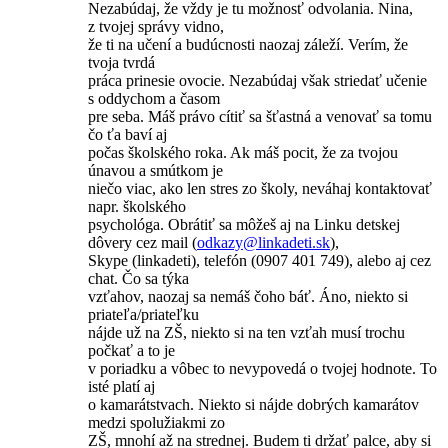
Nezabúdaj, že vždy je tu možnosť odvolania. Nina,
z tvojej správy vidno,
že ti na učení a budúcnosti naozaj záleží. Verím, že
tvoja tvrdá
práca prinesie ovocie. Nezabúdaj však striedať učenie
s oddychom a časom
pre seba. Máš právo cítiť sa šťastná a venovať sa tomu
čo ťa baví aj
počas školského roka. Ak máš pocit, že za tvojou
únavou a smútkom je
niečo viac, ako len stres zo školy, neváhaj kontaktovať
napr. školského
psychológa. Obrátiť sa môžeš aj na Linku detskej
dôvery cez mail (
odkazy@
linkadeti.sk
),
Skype (linkadeti), telefón (0907 401 749), alebo aj cez
chat. Čo sa týka
vzťahov, naozaj sa nemáš čoho báť. Áno, niekto si
priateľa/priateľku
nájde už na ZŠ, niekto si na ten vzťah musí trochu
počkať a to je
v poriadku a vôbec to nevypovedá o tvojej hodnote. To
isté platí aj
o kamarátstvach. Niekto si nájde dobrých kamarátov
medzi spolužiakmi zo
ZŠ, mnohí až na strednej. Budem ti držať palce, aby si