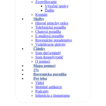
Zverejňovanie
Výročné správy
Ďalšie
Kontakt
Služby
Hlavné princípy práce
Telefonická poradňa
Chatová poradňa
E-mailová poradňa
Rovesnícke poradenstvo
Vzdelávacie aktivity
Články
Som dieťa/mladý
Som dospelý/rodič
O pomoci
Mapa pomoci
2%
Rovesnícka poradňa
Pre teba
Videá
Mobilné aplikácie
Podcasty
Inšpirácia z Instagramu