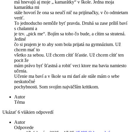
má hnevajú aj moje „ kamarátky“ v škole. Jedna moja
kamarátka mi
stále hovorí že ona sa neučí nič na prijímačky, v čo odmietam
veriť.
To jednoducho nemôže byť pravda. Druhá sa zase príliš baví
s chalanmi a
je tzv. „pick me“. Bojím sa toho čo bude, a cítim sa stratená.
Jediné
čo si prajem je to aby som bola prijatá na gymnázium. Už
chcem mať to
všetko za sebou. Už chcem cítiť šťastie. Už chcem cítiť ten
pocit že
mám právo byť šťastná a robiť veci ktore ma bavia namiesto
učenia.
Učenie ma baví a v škole sa mi darí ale stále mám o sebe
neskutočné
pochybnosti. Som svojím najväčším kritikom.
Autor
Téma
Ukázať 6 vlákien odpovedí
Autor
Odpovede