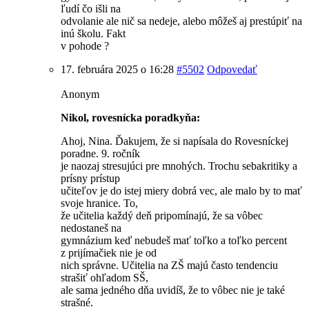
ľudí čo išli na
odvolanie ale nič sa nedeje, alebo môžeš aj prestúpiť na
inú školu. Fakt
v pohode ?
17. februára 2025 o 16:28
#5502
Odpovedať
Anonym
Nikol, rovesnícka poradkyňa:
Ahoj, Nina. Ďakujem, že si napísala do Rovesníckej
poradne. 9. ročník
je naozaj stresujúci pre mnohých. Trochu sebakritiky a
prísny prístup
učiteľov je do istej miery dobrá vec, ale malo by to mať
svoje hranice. To,
že učitelia každý deň pripomínajú, že sa vôbec
nedostaneš na
gymnázium keď nebudeš mať toľko a toľko percent
z prijímačiek nie je od
nich správne. Učitelia na ZŠ majú často tendenciu
strašiť ohľadom SŠ,
ale sama jedného dňa uvidíš, že to vôbec nie je také
strašné.