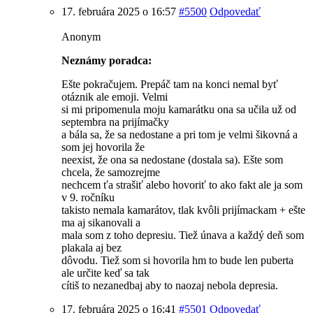
17. februára 2025 o 16:57
#5500
Odpovedať
Anonym
Neznámy poradca:
Ešte pokračujem. Prepáč tam na konci nemal byť
otáznik ale emoji. Velmi
si mi pripomenula moju kamarátku ona sa učila už od
septembra na prijímačky
a bála sa, že sa nedostane a pri tom je velmi šikovná a
som jej hovorila že
neexist, že ona sa nedostane (dostala sa). Ešte som
chcela, že samozrejme
nechcem ťa strašiť alebo hovoriť to ako fakt ale ja som
v 9. ročníku
takisto nemala kamarátov, tlak kvôli prijímackam + ešte
ma aj sikanovali a
mala som z toho depresiu. Tiež únava a každý deň som
plakala aj bez
dôvodu. Tiež som si hovorila hm to bude len puberta
ale určite keď sa tak
cítiš to nezanedbaj aby to naozaj nebola depresia.
17. februára 2025 o 16:41
#5501
Odpovedať