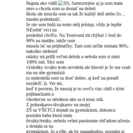
flegma ako vidíš
). Samozrejme aj ja som mala
stres a chcela som sa dostať na dobrú
školu ale neucila som sa tak že každý deň alebo čo…
musím podotknúť,
že nie som hrdá na tento môj prístup, vždy je lepšie
NErobiť veci na
poslednú chvíľu. Na Testovaní mi chýbal 1 bod do
90% na matike, takže som
musela ísť na prijímačky. Tam som určite nemala 90%,
nakolko niektoré
otázky mi prišli veľmi delulu a nebola som si nimi
100% istá. Síce som
výsledky svojho testu nevidela ale hlavné je že ma vzali
ma na obe gymnáziá
(a umiestnila som sa dosť dobre, aj keď na poradí
nezáleží :)). Ver mi,
keď ti poviem, že naozaj je to oveľa viac chill s tými
prijímackami a
všeobecne so strednou ako sa ti teraz zdá.
Z jednotkarov/dvoj­karov na mojej
ZŠ sa VŠETCI dostali na gymnázium, dokonca
poznám babu ktorá mala
dvojky/trojky, nebola velmi passionate ohľadom učenia
a dostala sa na
gymnázium. Jo a ešte, ak by naaaahodou, poznám aj