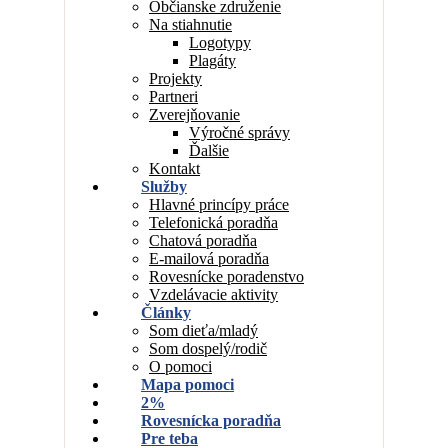
Občianske združenie
Na stiahnutie
Logotypy
Plagáty
Projekty
Partneri
Zverejňovanie
Výročné správy
Ďalšie
Kontakt
Služby
Hlavné princípy práce
Telefonická poradňa
Chatová poradňa
E-mailová poradňa
Rovesnícke poradenstvo
Vzdelávacie aktivity
Články
Som dieťa/mladý
Som dospelý/rodič
O pomoci
Mapa pomoci
2%
Rovesnícka poradňa
Pre teba