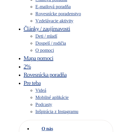
E-mailová poradňa
Rovesnícke poradenstvo
Vzdelávacie aktivity
Články / zaujímavosti
Deti / mladí
Dospelí / rodičia
O pomoci
Mapa pomoci
2%
Rovesnícka poradňa
Pre teba
Videá
Mobilné aplikácie
Podcasty
Inšpirácia z Instagramu
O nás