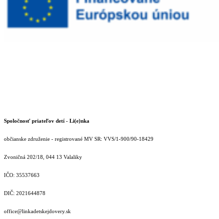
Spoločnosť priateľov detí - Li(e)nka
občianske združenie - registrované MV SR: VVS/1-900/90-18429
Zvoničná 202/18, 044 13 Valaliky
IČO: 35537663
DIČ: 2021644878
office@linkadetskejdovery.sk