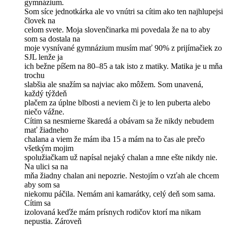
gymnázium.
Som síce jednotkárka ale vo vnútri sa cítim ako ten najhlupejsi
človek na
celom svete. Moja slovenčinarka mi povedala že na to aby
som sa dostala na
moje vysnívané gymnázium musím mať 90% z prijímačiek zo
SJL lenže ja
ich bežne píšem na 80–85 a tak isto z matiky. Matika je u mňa
trochu
slabšia ale snažím sa najviac ako môžem. Som unavená,
každý týždeň
plačem za úplne blbosti a neviem či je to len puberta alebo
niečo vážne.
Cítim sa nesmierne škaredá a obávam sa že nikdy nebudem
mať žiadneho
chalana a viem že mám iba 15 a mám na to čas ale prečo
všetkým mojim
spolužiačkam už napísal nejaký chalan a mne ešte nikdy nie.
Na ulici sa na
mňa žiadny chalan ani nepozrie. Nestojím o vzťah ale chcem
aby som sa
niekomu páčila. Nemám ani kamarátky, celý deň som sama.
Cítim sa
izolovaná keďže mám prísnych rodičov ktorí ma nikam
nepustia. Zároveň