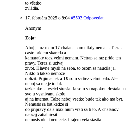
to všetko
zvládla.
17. februára 2025 o 8:04
#5503
Odpovedať
Anonym
Zoja:
Ahoj ja uz mam 17 chalana som nikdy nemala. Tiez si
casto pridem skareda a
kamaratky toez velmi nemam. Netrap sa raz pride ten
pravy. Teraz si uzivaj
zivot. Hlavne mysli na seba, to osom sa naucila ja.
Nikto ti takzo nemoze
ublizit. Prijimaciek a T9 som sa tiez velmi bala. Ale
neboj sa nie je to tak
tazke ako ta vsetci strasia. Ja som sa napokon dostala na
svoju vysnivanu skolu
aj na internat. Talze neboj vsetko bude tak ako ma byt.
Nemusis sa bat kedze si
do pripravy dala maximum vrati sa ti to. A chalanov
naozaj zatial riesit
nemusis nic ti neutecie. Prajem vela stastia