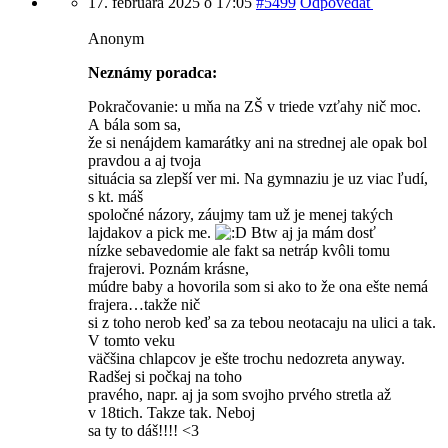
17. februára 2025 o 17:05
#5499
Odpovedať
Anonym
Neznámy poradca:
Pokračovanie: u mňa na ZŠ v triede vzťahy nič moc.
A bála som sa,
že si nenájdem kamarátky ani na strednej ale opak bol
pravdou a aj tvoja
situácia sa zlepší ver mi. Na gymnaziu je uz viac ľudí,
s kt. máš
spoločné názory, záujmy tam už je menej takých
lajdakov a pick me.
Btw aj ja mám dosť
nízke sebavedomie ale fakt sa netráp kvôli tomu
frajerovi. Poznám krásne,
múdre baby a hovorila som si ako to že ona ešte nemá
frajera…takže nič
si z toho nerob keď sa za tebou neotacaju na ulici a tak.
V tomto veku
väčšina chlapcov je ešte trochu nedozreta anyway.
Radšej si počkaj na toho
pravého, napr. aj ja som svojho prvého stretla až
v 18tich. Takze tak. Neboj
sa ty to dáš!!!! <3