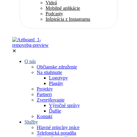
Videá
Mobilné aplikácie
Podcasty
Inšpirácia z Instagramu
✕
O nás
Občianske združenie
Na stiahnutie
Logotypy
Plagáty
Projekty
Partneri
Zverejňovanie
Výročné správy
Ďalšie
Kontakt
Služby
Hlavné princípy práce
Telefonická poradňa