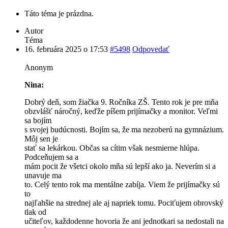
Táto téma je prázdna.
Autor
Téma
16. februára 2025 o 17:53
#5498
Odpovedať
Anonym
Nina:
Dobrý deň, som žiačka 9. Ročníka ZŠ. Tento rok je pre mňa
obzvlášť náročný, keďže píšem prijímačky a monitor. Veľmi
sa bojím
s svojej budúcnosti. Bojím sa, že ma nezoberú na gymnázium.
Môj sen je
stať sa lekárkou. Občas sa cítim však nesmierne hlúpa.
Podceňujem sa a
mám pocit že všetci okolo mňa sú lepší ako ja. Neverím si a
unavuje ma
to. Celý tento rok ma mentálne zabíja. Viem že prijímačky sú
to
najľahšie na strednej ale aj napriek tomu. Pociťujem obrovský
tlak od
učiteľov, každodenne hovoria že ani jednotkari sa nedostali na