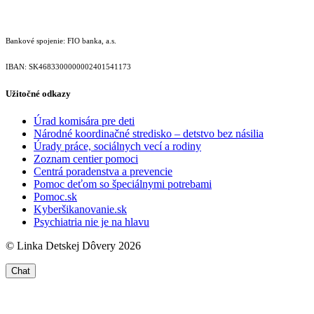
Bankové spojenie: FIO banka, a.s.
IBAN: SK46833000000­02401541173
Užitočné odkazy
Úrad komisára pre deti
Národné koordinačné stredisko – detstvo bez násilia
Úrady práce, sociálnych vecí a rodiny
Zoznam centier pomoci
Centrá poradenstva a prevencie
Pomoc deťom so špeciálnymi potrebami
Pomoc.sk
Kyberšikanovanie.sk
Psychiatria nie je na hlavu
© Linka Detskej Dôvery 2026