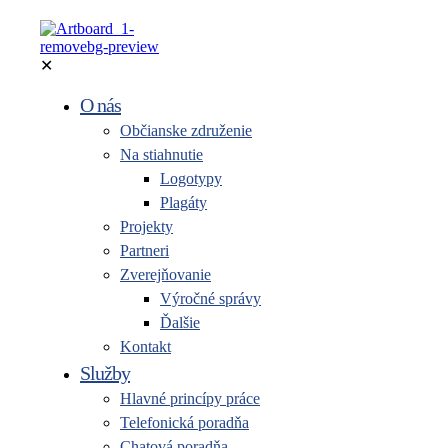
✕
O nás
Občianske združenie
Na stiahnutie
Logotypy
Plagáty
Projekty
Partneri
Zverejňovanie
Výročné správy
Ďalšie
Kontakt
Služby
Hlavné princípy práce
Telefonická poradňa
Chatová poradňa