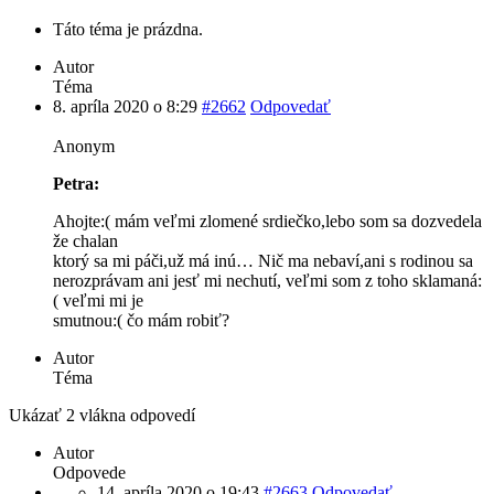
Táto téma je prázdna.
Autor
Téma
8. apríla 2020 o 8:29
#2662
Odpovedať
Anonym
Petra:
Ahojte:( mám veľmi zlomené srdiečko,lebo som sa dozvedela
že chalan
ktorý sa mi páči,už má inú… Nič ma nebaví,ani s rodinou sa
nerozprávam ani jesť mi nechutí, veľmi som z toho sklamaná:
( veľmi mi je
smutnou:( čo mám robiť?
Autor
Téma
Ukázať 2 vlákna odpovedí
Autor
Odpovede
14. apríla 2020 o 19:43
#2663
Odpovedať