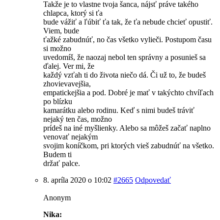
Takže je to vlastne tvoja šanca, nájsť práve takého
chlapca, ktorý si ťa
bude vážiť a ľúbiť ťa tak, že ťa nebude chcieť opustiť.
Viem, bude
ťažké zabudnúť, no čas všetko vylieči. Postupom času
si možno
uvedomíš, že naozaj nebol ten správny a posunieš sa
ďalej. Ver mi, že
každý vzťah ti do života niečo dá. Či už to, že budeš
zhovievavejšia,
empatickejšia a pod. Dobré je mať v takýchto chvíľach
po blízku
kamarátku alebo rodinu. Keď s nimi budeš tráviť
nejaký ten čas, možno
prídeš na iné myšlienky. Alebo sa môžeš začať naplno
venovať nejakým
svojim koníčkom, pri ktorých vieš zabudnúť na všetko.
Budem ti
držať palce.
8. apríla 2020 o 10:02
#2665
Odpovedať
Anonym
Nika: