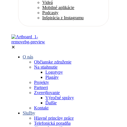
Videá
Mobilné aplikácie
Podcasty
Inšpirácia z Instagramu
✕
O nás
Občianske združenie
Na stiahnutie
Logotypy
Plagáty
Projekty
Partneri
Zverejňovanie
Výročné správy
Ďalšie
Kontakt
Služby
Hlavné princípy práce
Telefonická poradňa