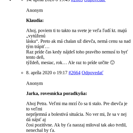
Anonym
Klaudia:
Ahoj, poviem ti to takto na svete je veľa ľudí kt. majú
„vytúženú
lásku“. Preto ak má chalan už dievča, nemá cenu sa nad
tým trápiť…
Raz príde čas kedy nájdeš toho pravého nemusí to byť
tento deň,
týždeň, mesiac, rok… Ale raz to príde určite 🙂
8. apríla 2020 o 19:17
#2664
Odpovedať
Anonym
Jarka, rovesnícka poradkyňa:
Ahoj Petra. Veľmi ma mrzí čo sa ti stalo. Pre dievča je
to veľmi
nepríjemná a bolestivá situácia. No ver mi, že sa v nej
dá nájsť aj
čosi pozitívne. Ak by ťa naozaj miloval tak ako tvrdil,
nenechal by ťa.