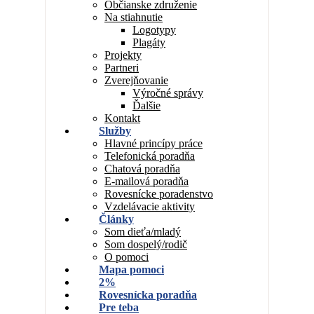
Občianske združenie
Na stiahnutie
Logotypy
Plagáty
Projekty
Partneri
Zverejňovanie
Výročné správy
Ďalšie
Kontakt
Služby
Hlavné princípy práce
Telefonická poradňa
Chatová poradňa
E-mailová poradňa
Rovesnícke poradenstvo
Vzdelávacie aktivity
Články
Som dieťa/mladý
Som dospelý/rodič
O pomoci
Mapa pomoci
2%
Rovesnícka poradňa
Pre teba