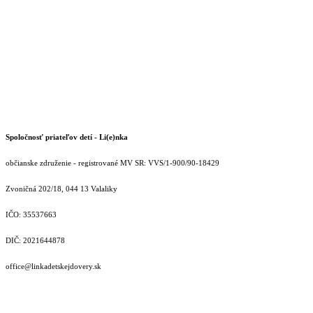
Spoločnosť priateľov detí - Li(e)nka
občianske združenie - registrované MV SR: VVS/1-900/90-18429
Zvoničná 202/18, 044 13 Valaliky
IČO: 35537663
DIČ: 2021644878
office@linkadetskejdovery.sk