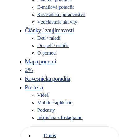
E-mailová poradňa
Rovesnícke poradenstvo
Vzdelávacie aktivity
Články / zaujímavosti
Deti / mladí
Dospelí / rodičia
O pomoci
Mapa pomoci
2%
Rovesnícka poradňa
Pre teba
Videá
Mobilné aplikácie
Podcasty
Inšpirácia z Instagramu
O nás