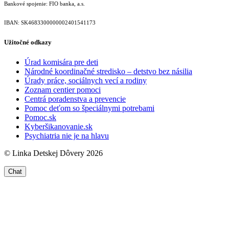
Bankové spojenie: FIO banka, a.s.
IBAN: SK46833000000­02401541173
Užitočné odkazy
Úrad komisára pre deti
Národné koordinačné stredisko – detstvo bez násilia
Úrady práce, sociálnych vecí a rodiny
Zoznam centier pomoci
Centrá poradenstva a prevencie
Pomoc deťom so špeciálnymi potrebami
Pomoc.sk
Kyberšikanovanie.sk
Psychiatria nie je na hlavu
© Linka Detskej Dôvery 2026