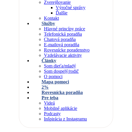
Zverejňovanie
Výročné správy
Ďalšie
Kontakt
Služby
Hlavné princípy práce
Telefonická poradňa
Chatová poradňa
E-mailová poradňa
Rovesnícke poradenstvo
Vzdelávacie aktivity
Články
Som dieťa/mladý
Som dospelý/rodič
O pomoci
Mapa pomoci
2%
Rovesnícka poradňa
Pre teba
Videá
Mobilné aplikácie
Podcasty
Inšpirácia z Instagramu