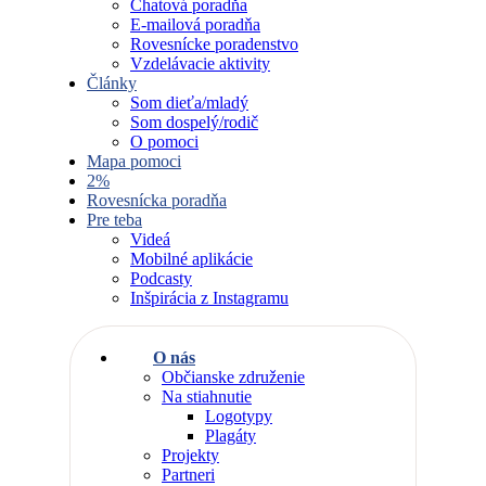
Chatová poradňa
E-mailová poradňa
Rovesnícke poradenstvo
Vzdelávacie aktivity
Články
Som dieťa/mladý
Som dospelý/rodič
O pomoci
Mapa pomoci
2%
Rovesnícka poradňa
Pre teba
Videá
Mobilné aplikácie
Podcasty
Inšpirácia z Instagramu
O nás
Občianske združenie
Na stiahnutie
Logotypy
Plagáty
Projekty
Partneri