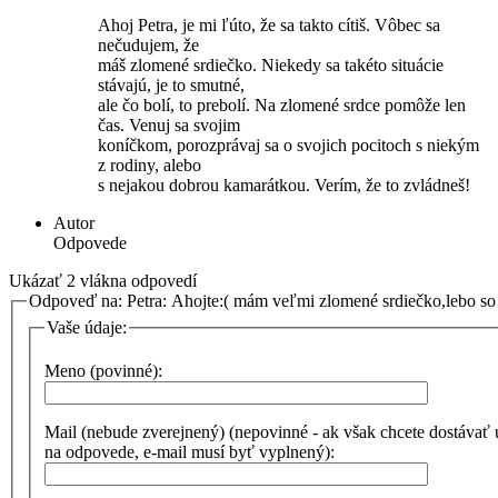
Ahoj Petra, je mi ľúto, že sa takto cítiš. Vôbec sa
nečudujem, že
máš zlomené srdiečko. Niekedy sa takéto situácie
stávajú, je to smutné,
ale čo bolí, to prebolí. Na zlomené srdce pomôže len
čas. Venuj sa svojim
koníčkom, porozprávaj sa o svojich pocitoch s niekým
z rodiny, alebo
s nejakou dobrou kamarátkou. Verím, že to zvládneš!
Autor
Odpovede
Ukázať 2 vlákna odpovedí
Odpoveď na: Petra: Ahojte:( mám veľmi zlomené srdiečko,lebo 
Vaše údaje:
Meno (povinné):
Mail (nebude zverejnený) (nepovinné - ak však chcete dostávať
na odpovede, e-mail musí byť vyplnený):