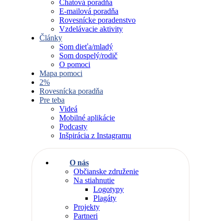
Chatová poradňa
E-mailová poradňa
Rovesnícke poradenstvo
Vzdelávacie aktivity
Články
Som dieťa/mladý
Som dospelý/rodič
O pomoci
Mapa pomoci
2%
Rovesnícka poradňa
Pre teba
Videá
Mobilné aplikácie
Podcasty
Inšpirácia z Instagramu
O nás
Občianske združenie
Na stiahnutie
Logotypy
Plagáty
Projekty
Partneri