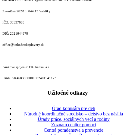
Zvoničná 202/18, 044 13 Valaliky
IČO: 35537663
DIČ: 2021644878
office@linkadetskejdovery.sk
Bankové spojenie: FIO banka, a.s.
IBAN: SK46833000000­02401541173
Užitočné odkazy
Úrad komisára pre deti
Národné koordinačné stredisko – detstvo bez násilia
Úrady práce, sociálnych vecí a rodiny
Zoznam centier pomoci
Centrá poradenstva a prevencie