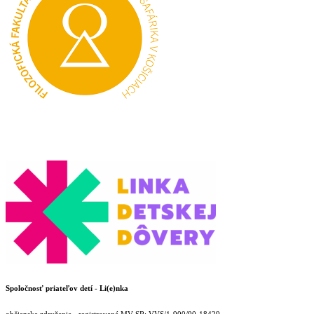
Spoločnosť priateľov detí - Li(e)nka
občianske združenie - registrované MV SR: VVS/1-900/90-18429