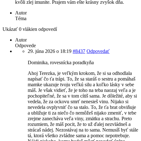
kvôli zlej imunite. Prajem vám ešte krásny zvyšok dňa.
Autor
Téma
Ukázať 0 vlákien odpovedí
Autor
Odpovede
29. júna 2026 o 18:19
#8437
Odpovedať
Dominika, rovesnícka poradkyňa
Ahoj Terezka, je veľkým krokom, že si sa odhodlala
napísať čo ťa trápi. To, že sa staráš o sestru a pomáhaš
mamke ukazuje tvoju veľkú silu a koľko lásky v sebe
máš. Je však vidieť, že je toho na teba naozaj veľa a je
pochopiteľné, že sa v tom cítiš sama. Je dôležité, aby si
vedela, že za ockovu smrť nenesieš vinu. Nijako si
nevedela ovplyvniť čo sa stalo. To, že ťa brat obviňuje
a ubližuje ti za niečo čo nemôžeš nijako zmeniť, v tebe
zrejme zanecháva veľa viny, zmätku a strachu. Preto
rozumiem, že máš pocit, že to už ďalej nezvládneš a
strácaš nádej. Nezostávaj na to sama. Nemusíš byť stále
tá, ktorá všetko zvládne sama a pomoc nepotrebuje.