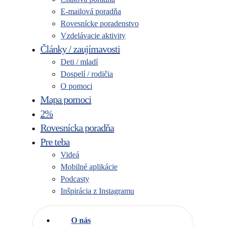
E-mailová poradňa
Rovesnícke poradenstvo
Vzdelávacie aktivity
Články / zaujímavosti
Deti / mladí
Dospelí / rodičia
O pomoci
Mapa pomoci
2%
Rovesnícka poradňa
Pre teba
Videá
Mobilné aplikácie
Podcasty
Inšpirácia z Instagramu
O nás