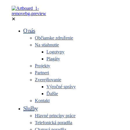
✕
O nás
Občianske združenie
Na stiahnutie
Logotypy
Plagáty
Projekty
Partneri
Zverejňovanie
Výročné správy
Ďalšie
Kontakt
Služby
Hlavné princípy práce
Telefonická poradňa
Chatová poradňa