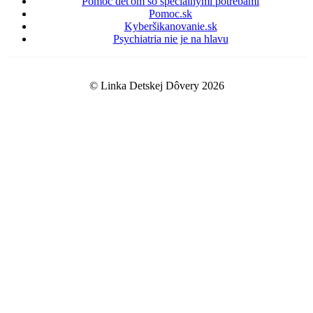
Pomoc deťom so špeciálnymi potrebami
Pomoc.sk
Kyberšikanovanie.sk
Psychiatria nie je na hlavu
© Linka Detskej Dôvery 2026