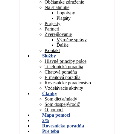
Občianske združenie
Na stiahnutie
Logotypy
Plagáty
Projekty
Partneri
Zverejňovanie
Výročné správy
Ďalšie
Kontakt
Služby
Hlavné princípy práce
Telefonická poradňa
Chatová poradňa
E-mailová poradňa
Rovesnícke poradenstvo
Vzdelávacie aktivity
Články
Som dieťa/mladý
Som dospelý/rodič
O pomoci
Mapa pomoci
2%
Rovesnícka poradňa
Pre teba