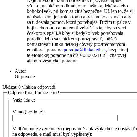
Nájdi niekoho, komu budeš môcť povedať úplne
všetko, nejakého rodinného príslušníka, lekára alebo
kohokoľvek, pri kom sa cítiš bezpečne. Už len to, že si
napísala sem, je krok k tomu aby si nebola sama a aby
sa ti dostala pomoc, ktorú potrebuješ. Držím ti palce v
boji s chorobou a prajem ti veľa šťastia, aby sa veci
čoskoro zlepšili.Ak by si kedykoľvek potrebovala
poradiť alebo sa s niekým porozprávať, môžeš
kontaktovať Linku detskej dôvery prostredníctvom
emailovej poradne
poradna@linkadeti.sk
, bezplatnej
telefonickej poradne na čísle 0800221021, chatovej
alebo rovesníckej poradne.
Autor
Odpovede
Ukázať 0 vlákien odpovedí
Odpoveď na: Pomôžte mi!
Vaše údaje:
Meno (povinné):
Mail (nebude zverejnený) (nepovinné - ak však chcete dostávať
na odpovede, e-mail musí byť vyplnený):