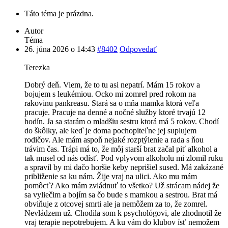
Táto téma je prázdna.
Autor
Téma
26. júna 2026 o 14:43
#8402
Odpovedať
Terezka
Dobrý deň. Viem, že to tu asi nepatrí. Mám 15 rokov a
bojujem s leukémiou. Ocko mi zomrel pred rokom na
rakovinu pankreasu. Stará sa o mňa mamka ktorá veľa
pracuje. Pracuje na denné a nočné služby ktoré trvajú 12
hodín. Ja sa starám o mladšiu sestru ktorá má 5 rokov. Chodí
do škôlky, ale keď je doma pochopiteľne jej suplujem
rodičov. Ale mám aspoň nejaké rozptýlenie a rada s ňou
trávim čas. Trápi má to, že môj starší brat začal piť alkohol a
tak musel od nás odísť. Pod vplyvom alkoholu mi zlomil ruku
a spravil by mi dačo horšie keby neprišiel sused. Má zakázané
približenie sa ku nám. Žije vraj na ulici. Ako mu mám
pomôcť? Ako mám zvládnuť to všetko? Už strácam nádej že
sa vyliečim a bojím sa čo bude s mamkou a sestrou. Brat má
obviňuje z otcovej smrti ale ja nemôžem za to, že zomrel.
Nevládzem už. Chodila som k psychológovi, ale zhodnotil že
vraj terapie nepotrebujem. A ku vám do klubov ísť nemožem