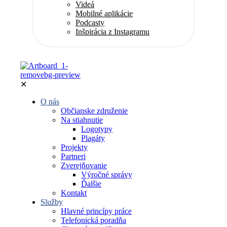
Videá
Mobilné aplikácie
Podcasty
Inšpirácia z Instagramu
✕
O nás
Občianske združenie
Na stiahnutie
Logotypy
Plagáty
Projekty
Partneri
Zverejňovanie
Výročné správy
Ďalšie
Kontakt
Služby
Hlavné princípy práce
Telefonická poradňa