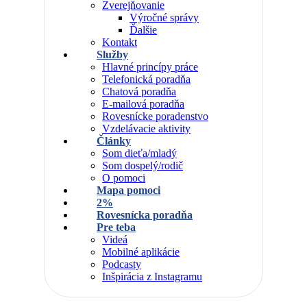
Zverejňovanie
Výročné správy
Ďalšie
Kontakt
Služby
Hlavné princípy práce
Telefonická poradňa
Chatová poradňa
E-mailová poradňa
Rovesnícke poradenstvo
Vzdelávacie aktivity
Články
Som dieťa/mladý
Som dospelý/rodič
O pomoci
Mapa pomoci
2%
Rovesnícka poradňa
Pre teba
Videá
Mobilné aplikácie
Podcasty
Inšpirácia z Instagramu