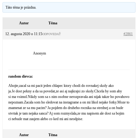
Táto téma je prázdna.
Autor
Téma
12. augusta 2020 o 11:15
#2861
ODPOVEDAŤ
Anonym
random dievca:
Ahojte,zacal sa mi pacit jeden chlapec ktory chodi do rovnakej skoly ako
ja.Je dost pekny a da sa povedat,ze asi aj najkrajsi zo skoly.Chcela by som aby
si ma vsimol.Nikdy som sa s nim osobne nerozpravala ani nijak takze ho povahovo
nepoznam.Zacala som ho sledovat na instagrame a on mi likol nejake fotky.Moze to
znamenat ze sa mu pacim? Ja pojdem do druheho rocnika na strednej a on bude
stvrtak je tam nejaka sanca? Aj som rozmyslala,ze mu napisem ale dost sa bojim
ci nebude mat zaujem alebo co ked mi ani neodpise.
Autor
Téma