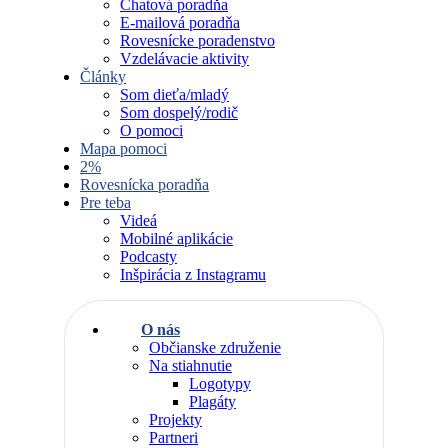
Chatová poradňa
E-mailová poradňa
Rovesnícke poradenstvo
Vzdelávacie aktivity
Články
Som dieťa/mladý
Som dospelý/rodič
O pomoci
Mapa pomoci
2%
Rovesnícka poradňa
Pre teba
Videá
Mobilné aplikácie
Podcasty
Inšpirácia z Instagramu
O nás
Občianske združenie
Na stiahnutie
Logotypy
Plagáty
Projekty
Partneri