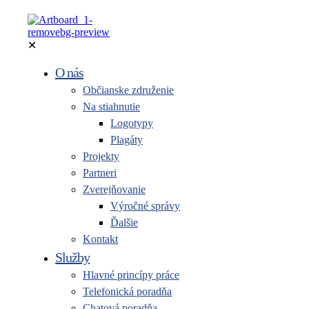
✕
O nás
Občianske združenie
Na stiahnutie
Logotypy
Plagáty
Projekty
Partneri
Zverejňovanie
Výročné správy
Ďalšie
Kontakt
Služby
Hlavné princípy práce
Telefonická poradňa
Chatová poradňa