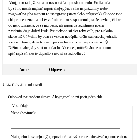
Ahoj, som rada, že si sa na nás obrátila s prosbou o radu. Podľa mňa
by si mu mohla napísať aspoň ahoj/spýtať sa ho na prázdniny alebo
reagovať na jeho aktivitu na instagrame (story alebo príspevok). Osobne toho
chlapca nepoznám a ani ty veľmi nie, ako si spomenula, takže neviem, či like
od neho znamená, že sa mu páčiš, ale aspoň ťa registruje a pozná
z videnia, čo je dobrý krok. Pre niekoho sú dva roky veľa, pre niekoho
skoro nič 🙂 Veľmi by som sa vekom netrápila, určite sa nenechaj odradiť
len kvôli tomu, ak sa ti naozaj páči a chceš to s ním aspoň skúsiť 🙂
Držím ti palce, aby sa ti to podarilo. Ak chceš, môžeš nám sem potom
späť napísať, ako to dopadlo a ako si sa rozhodla 🙂
Autor
Odpovede
Ukázať 2 vlákna odpovedí
Odpoveď na: random dievca: Ahojte,zacal sa mi pacit jeden chla…
Vaše údaje:
Meno (povinné):
Mail (nebude zverejnený) (nepovinné - ak však chcete dostávať upozornenia na