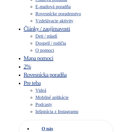
E-mailová poradňa
Rovesnícke poradenstvo
Vzdelávacie aktivity
Články / zaujímavosti
Deti / mladí
Dospelí / rodičia
O pomoci
Mapa pomoci
2%
Rovesnícka poradňa
Pre teba
Videá
Mobilné aplikácie
Podcasty
Inšpirácia z Instagramu
O nás