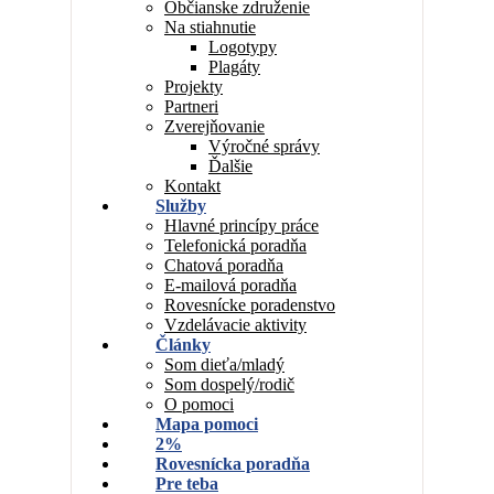
Občianske združenie
Na stiahnutie
Logotypy
Plagáty
Projekty
Partneri
Zverejňovanie
Výročné správy
Ďalšie
Kontakt
Služby
Hlavné princípy práce
Telefonická poradňa
Chatová poradňa
E-mailová poradňa
Rovesnícke poradenstvo
Vzdelávacie aktivity
Články
Som dieťa/mladý
Som dospelý/rodič
O pomoci
Mapa pomoci
2%
Rovesnícka poradňa
Pre teba