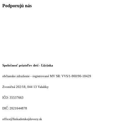
Podporujú nás
Spoločnosť priateľov detí - Li(e)nka
občianske združenie - registrované MV SR: VVS/1-900/90-18429
Zvoničná 202/18, 044 13 Valaliky
IČO: 35537663
DIČ: 2021644878
office@linkadetskejdovery.sk