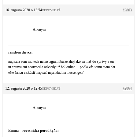
16. augusta 2020 o 13:54
#2863
ODPOVEDAŤ
Anonym
random dievca:
napísala som mu teda na instagram iba ze ahoj ako sa máš do správy a on
tu spravu ani neotvoril a odvtedy už bol online… podla vás tomu mam dat
ešte šancu a skúsiť napísať napríklad na messenger?
12. augusta 2020 o 12:45
#2864
ODPOVEDAŤ
Anonym
Emma – rovesnícka poradkyňa: