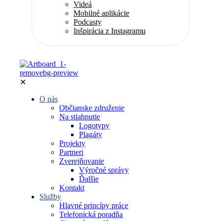
Videá
Mobilné aplikácie
Podcasty
Inšpirácia z Instagramu
✕
O nás
Občianske združenie
Na stiahnutie
Logotypy
Plagáty
Projekty
Partneri
Zverejňovanie
Výročné správy
Ďalšie
Kontakt
Služby
Hlavné princípy práce
Telefonická poradňa