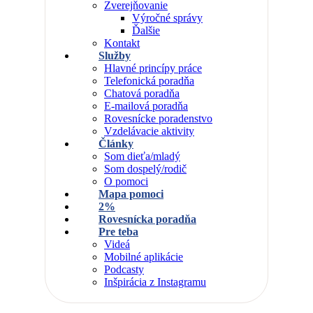
Zverejňovanie
Výročné správy
Ďalšie
Kontakt
Služby
Hlavné princípy práce
Telefonická poradňa
Chatová poradňa
E-mailová poradňa
Rovesnícke poradenstvo
Vzdelávacie aktivity
Články
Som dieťa/mladý
Som dospelý/rodič
O pomoci
Mapa pomoci
2%
Rovesnícka poradňa
Pre teba
Videá
Mobilné aplikácie
Podcasty
Inšpirácia z Instagramu