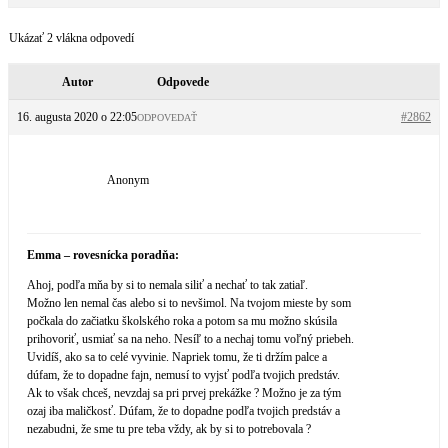
Ukázať 2 vlákna odpovedí
Autor
Odpovede
16. augusta 2020 o 22:05
#2862
ODPOVEDAŤ
Anonym
Emma – rovesnícka poradňa:
Ahoj, podľa mňa by si to nemala siliť a nechať to tak zatiaľ.
Možno len nemal čas alebo si to nevšimol. Na tvojom mieste by som
počkala do začiatku školského roka a potom sa mu možno skúsila
prihovoriť, usmiať sa na neho. Nesíľ to a nechaj tomu voľný priebeh.
Uvidíš, ako sa to celé vyvinie. Napriek tomu, že ti držím palce a
dúfam, že to dopadne fajn, nemusí to vyjsť podľa tvojich predstáv.
Ak to však chceš, nevzdaj sa pri prvej prekážke ? Možno je za tým
ozaj iba maličkosť. Dúfam, že to dopadne podľa tvojich predstáv a
nezabudni, že sme tu pre teba vždy, ak by si to potrebovala ?