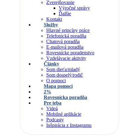
Zverejňovanie
Výročné správy
Ďalšie
Kontakt
Služby
Hlavné princípy práce
Telefonická poradňa
Chatová poradňa
E-mailová poradňa
Rovesnícke poradenstvo
Vzdelávacie aktivity
Články
Som dieťa/mladý
Som dospelý/rodič
O pomoci
Mapa pomoci
2%
Rovesnícka poradňa
Pre teba
Videá
Mobilné aplikácie
Podcasty
Inšpirácia z Instagramu