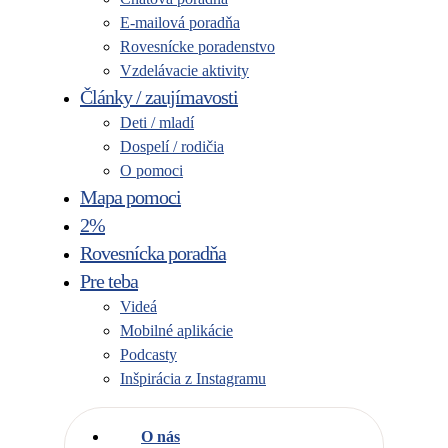
E-mailová poradňa
Rovesnícke poradenstvo
Vzdelávacie aktivity
Články / zaujímavosti
Deti / mladí
Dospelí / rodičia
O pomoci
Mapa pomoci
2%
Rovesnícka poradňa
Pre teba
Videá
Mobilné aplikácie
Podcasty
Inšpirácia z Instagramu
O nás