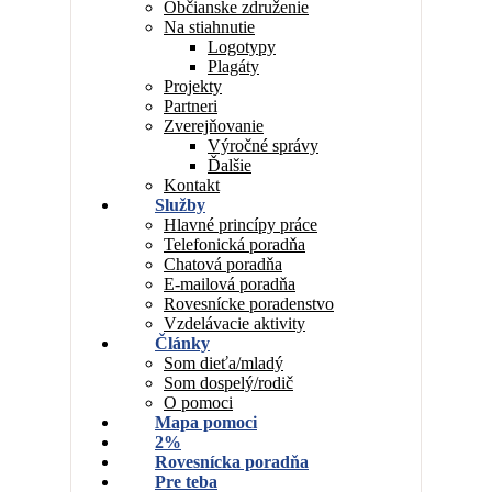
Občianske združenie
Na stiahnutie
Logotypy
Plagáty
Projekty
Partneri
Zverejňovanie
Výročné správy
Ďalšie
Kontakt
Služby
Hlavné princípy práce
Telefonická poradňa
Chatová poradňa
E-mailová poradňa
Rovesnícke poradenstvo
Vzdelávacie aktivity
Články
Som dieťa/mladý
Som dospelý/rodič
O pomoci
Mapa pomoci
2%
Rovesnícka poradňa
Pre teba