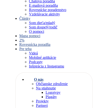
Chatová poradňa
E-mailová poradňa
Rovesnícke poradenstvo
Vzdelávacie aktivity
Články
Som dieťa/mladý
Som dospelý/rodič
O pomoci
Mapa pomoci
2%
Rovesnícka poradňa
Pre teba
Videá
Mobilné aplikácie
Podcasty
Inšpirácia z Instagramu
O nás
Občianske združenie
Na stiahnutie
Logotypy
Plagáty
Projekty
Partneri