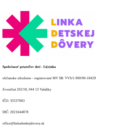
Spoločnosť priateľov detí - Li(e)nka
občianske združenie - registrované MV SR: VVS/1-900/90-18429
Zvoničná 202/18, 044 13 Valaliky
IČO: 35537663
DIČ: 2021644878
office@linkadetskejdovery.sk