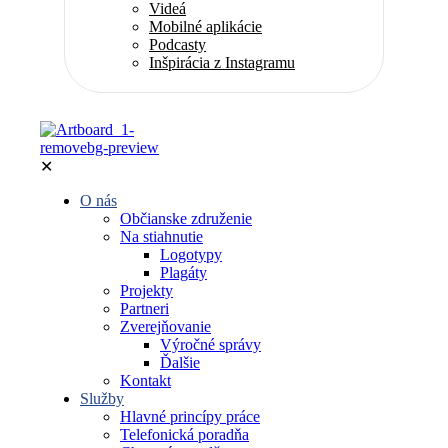
Videá
Mobilné aplikácie
Podcasty
Inšpirácia z Instagramu
✕
O nás
Občianske združenie
Na stiahnutie
Logotypy
Plagáty
Projekty
Partneri
Zverejňovanie
Výročné správy
Ďalšie
Kontakt
Služby
Hlavné princípy práce
Telefonická poradňa