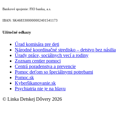
Bankové spojenie: FIO banka, a.s.
IBAN: SK46833000000­02401541173
Užitočné odkazy
Úrad komisára pre deti
Národné koordinačné stredisko – detstvo bez násilia
Úrady práce, sociálnych vecí a rodiny
Zoznam centier pomoci
Centrá poradenstva a prevencie
Pomoc deťom so špeciálnymi potrebami
Pomoc.sk
Kyberšikanovanie.sk
Psychiatria nie je na hlavu
© Linka Detskej Dôvery 2026