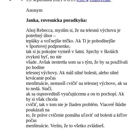
Anonym
Janka, rovesnícka poradkyňa:
Ahoj Rebecca, myslím si, že na telesnú výchovu je
potrebný úbor –
tepláky a voľnejšie tričko. Ak Ti je pohodlnejšie
v športovej podprsenke,
tak si ju pokojne vymeň v šatni. Sprchy v školách
zvyknú byť, no nie
všade. Avšak nestretla som sa s tým, že by sa používali
po hodine
telesnej výchovy. Ak máš silné bolesti, alebo silné
krvácanie počas
menštruácie, nemusíš cvičiť na telesnej výchove, ak sa
to nedá. Stačí,
ak sa ospravedlníš vyučujúcemu a on to pochopí. Ak
by si však chcela
cvičiť, tak v tom nie je žiaden problém. Viaceré štúdie
poukázali na
to, že práve cvičenie pomáha uľaviť od bolesti a kŕčov
počas
menštruácie. Verím, že to všetko zvládneš.