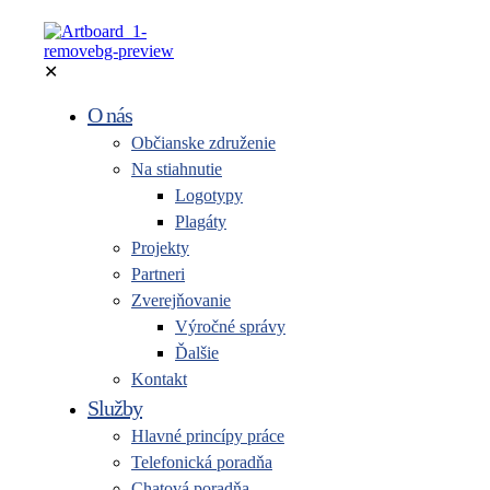
✕
O nás
Občianske združenie
Na stiahnutie
Logotypy
Plagáty
Projekty
Partneri
Zverejňovanie
Výročné správy
Ďalšie
Kontakt
Služby
Hlavné princípy práce
Telefonická poradňa
Chatová poradňa