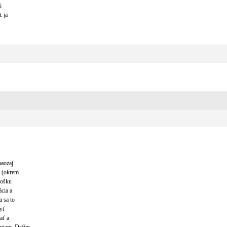
i
A ja
naozaj
a (okrem
rošku
cia a
a sa to
byť
ať a