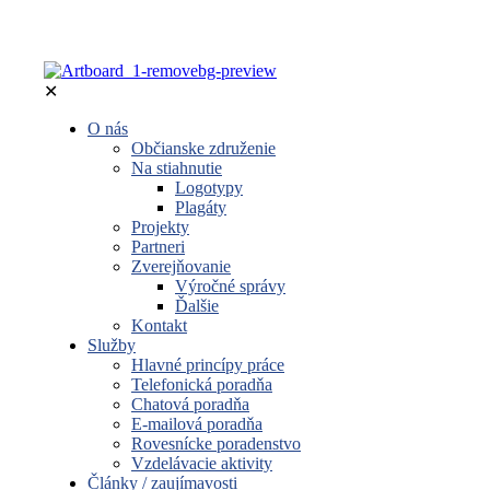
✕
O nás
Občianske združenie
Na stiahnutie
Logotypy
Plagáty
Projekty
Partneri
Zverejňovanie
Výročné správy
Ďalšie
Kontakt
Služby
Hlavné princípy práce
Telefonická poradňa
Chatová poradňa
E-mailová poradňa
Rovesnícke poradenstvo
Vzdelávacie aktivity
Články / zaujímavosti