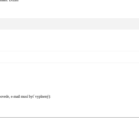
eniam. Držím
povede, e-mail musí byť vyplnený):