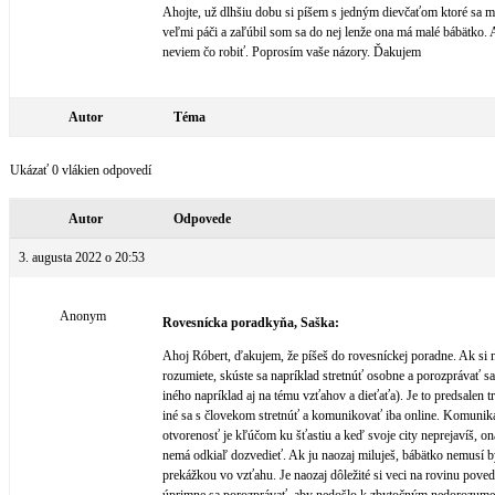
Ahojte, už dlhšiu dobu si píšem s jedným dievčaťom ktoré sa m
veľmi páči a zaľúbil som sa do nej lenže ona má malé bábätko. 
neviem čo robiť. Poprosím vaše názory. Ďakujem
Autor
Téma
Ukázať 0 vlákien odpovedí
Autor
Odpovede
3. augusta 2022 o 20:53
Anonym
Rovesnícka poradkyňa, Saška:
Ahoj Róbert, ďakujem, že píšeš do rovesníckej poradne. Ak si 
rozumiete, skúste sa napríklad stretnúť osobne a porozprávať s
iného napríklad aj na tému vzťahov a dieťaťa). Je to predsalen t
iné sa s človekom stretnúť a komunikovať iba online. Komuniká
otvorenosť je kľúčom ku šťastiu a keď svoje city neprejavíš, on
nemá odkiaľ dozvedieť. Ak ju naozaj miluješ, bábätko nemusí 
prekážkou vo vzťahu. Je naozaj dôležité si veci na rovinu poved