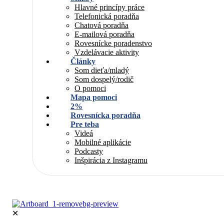
Hlavné princípy práce
Telefonická poradňa
Chatová poradňa
E-mailová poradňa
Rovesnícke poradenstvo
Vzdelávacie aktivity
Články
Som dieťa/mladý
Som dospelý/rodič
O pomoci
Mapa pomoci
2%
Rovesnícka poradňa
Pre teba
Videá
Mobilné aplikácie
Podcasty
Inšpirácia z Instagramu
✕