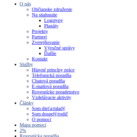
O nás
Občianske združenie
Na stiahnutie
Logotypy
Plagáty
Projekty
Partneri
Zverejňovanie
Výročné správy
Ďalšie
Kontakt
Služby
Hlavné princípy práce
Telefonická poradňa
Chatová poradňa
E-mailová poradňa
Rovesnícke poradenstvo
Vzdelávacie aktivity
Články
Som dieťa/mladý
Som dospelý/rodič
O pomoci
Mapa pomoci
2%
Rovesnícka poradňa