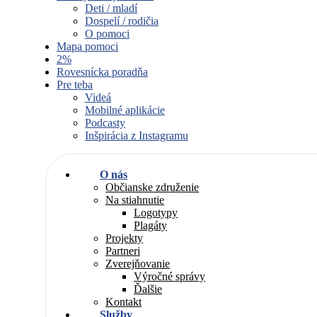
Deti / mladí
Dospelí / rodičia
O pomoci
Mapa pomoci
2%
Rovesnícka poradňa
Pre teba
Videá
Mobilné aplikácie
Podcasty
Inšpirácia z Instagramu
O nás
Občianske združenie
Na stiahnutie
Logotypy
Plagáty
Projekty
Partneri
Zverejňovanie
Výročné správy
Ďalšie
Kontakt
Služby