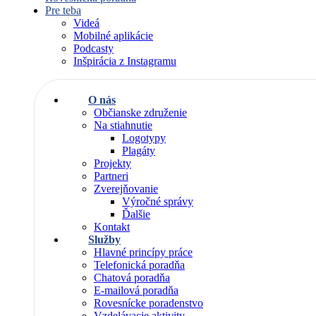
Pre teba
Videá
Mobilné aplikácie
Podcasty
Inšpirácia z Instagramu
O nás
Občianske združenie
Na stiahnutie
Logotypy
Plagáty
Projekty
Partneri
Zverejňovanie
Výročné správy
Ďalšie
Kontakt
Služby
Hlavné princípy práce
Telefonická poradňa
Chatová poradňa
E-mailová poradňa
Rovesnícke poradenstvo
Vzdelávacie aktivity