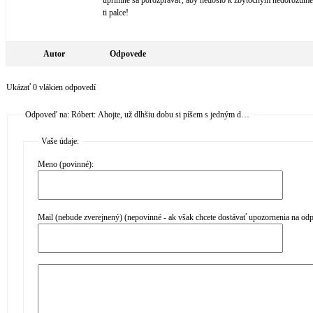
úprimne sa porozprávať, aby nedošlo k zbytočným nedorozum
ti palce!
Autor
Odpovede
Ukázať 0 vlákien odpovedí
Odpoveď na: Róbert: Ahojte, už dlhšiu dobu si píšem s jedným d…
Vaše údaje:
Meno (povinné):
Mail (nebude zverejnený) (nepovinné - ak však chcete dostávať upozornenia na od