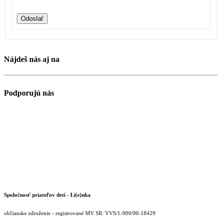
Odoslať
Nájdeš nás aj na
Podporujú nás
Spoločnosť priateľov detí - Li(e)nka
občianske združenie - registrované MV SR: VVS/1-900/90-18429