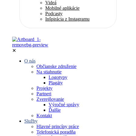
Videá
Mobilné aplikácie
Podcasty
Inšpirácia z Instagramu
✕
O nás
Občianske združenie
Na stiahnutie
Logotypy
Plagáty
Projekty
Partneri
Zverejňovanie
Výročné správy
Ďalšie
Kontakt
Služby
Hlavné princípy práce
Telefonická poradňa