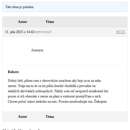
Táto téma je prázdna.
Autor
Téma
11. júla 2025 o 14:43
#5721
ODPOVEDAŤ
Anonym
Róbert:
Dobrý deň, píšem sem z obrovským strachom aký hejt sa tu na mňa
znesie. Trápi ma to že sa mi páčia ženské chodidlá a prevažne na
mladých dievčatách nedospelych. Nikdy som nič nespravil nezákonné len
proste si ich obzerám v meste na plazi a vnútorné premýšľam o nich.
Chcem počuť názor niekoho na toto. Prosím neodsudzujte ma. Ďakujem.
Autor
Téma