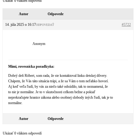
Ukázať 0 vlákien odpovedí
Autor
Odpovede
14. júla 2025 o 16:17
#5722
ODPOVEDAŤ
Anonym
Mimi, rovesnícka poradkyňa:
Dobrý deň Róbert, som rada, že ste kontaktoval linku detskej dôvery.
Chápem, že Vás táto situácia trápi, a že sa Vám o tom neľahko hovorí.
Aj keď veľa ľudí, by vás za niečo také odsúdilo, tak to neznamená, že
to nie je normálne. Je to v skutočnosti celkom bežne a pokiaľ
neprekračujete hranice zákona alebo osobnej slobody iných ľudí, tak je to
normálne.
Autor
Odpovede
Ukázať 0 vlákien odpovedí