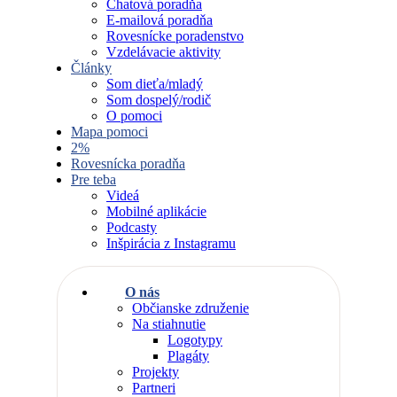
Chatová poradňa
E-mailová poradňa
Rovesnícke poradenstvo
Vzdelávacie aktivity
Články
Som dieťa/mladý
Som dospelý/rodič
O pomoci
Mapa pomoci
2%
Rovesnícka poradňa
Pre teba
Videá
Mobilné aplikácie
Podcasty
Inšpirácia z Instagramu
O nás
Občianske združenie
Na stiahnutie
Logotypy
Plagáty
Projekty
Partneri