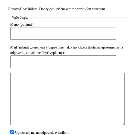
Odpoveď na: Róbert: Dobrý deň, píšem sem z obrovským strachom …
Vaše údaje:
Meno (povinné):
Mail (nebude zverejnený) (nepovinné - ak však chcete dostávať upozornenia na
odpovede, e-mail musí byť vyplnený):
Upozorniť ma na odpovede e-mailom.