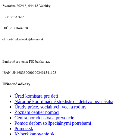
Zvoničná 202/18, 044 13 Valaliky
IČO: 35537663
DIČ: 2021644878
office@linkadetskejdovery.sk
Bankové spojenie: FIO banka, a.s.
IBAN: SK46833000000­02401541173
Užitočné odkazy
Úrad komisára pre deti
Národné koordinačné stredisko – detstvo bez násilia
Úrady práce, sociálnych vecí a rodiny
Zoznam centier pomoci
Centrá poradenstva a prevencie
Pomoc deťom so špeciálnymi potrebami
Pomoc.sk
Kyberšikanovanie.sk