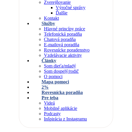
Zverejňovanie
Výročné správy
Ďalšie
Kontakt
Služby
Hlavné princípy práce
Telefonická poradňa
Chatová poradňa
E-mailová poradňa
Rovesnícke poradenstvo
Vzdelávacie aktivity
Články
Som dieťa/mladý
Som dospelý/rodič
O pomoci
Mapa pomoci
2%
Rovesnícka poradňa
Pre teba
Videá
Mobilné aplikácie
Podcasty
Inšpirácia z Instagramu