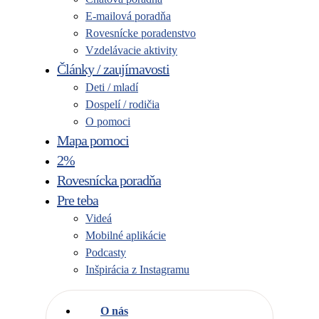
E-mailová poradňa
Rovesnícke poradenstvo
Vzdelávacie aktivity
Články / zaujímavosti
Deti / mladí
Dospelí / rodičia
O pomoci
Mapa pomoci
2%
Rovesnícka poradňa
Pre teba
Videá
Mobilné aplikácie
Podcasty
Inšpirácia z Instagramu
O nás