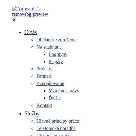
✕
O nás
Občianske združenie
Na stiahnutie
Logotypy
Plagáty
Projekty
Partneri
Zverejňovanie
Výročné správy
Ďalšie
Kontakt
Služby
Hlavné princípy práce
Telefonická poradňa
Chatová poradňa