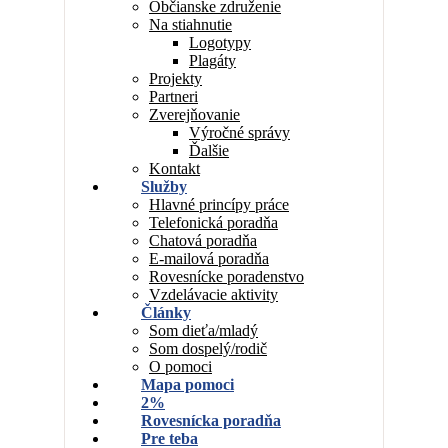
Občianske združenie
Na stiahnutie
Logotypy
Plagáty
Projekty
Partneri
Zverejňovanie
Výročné správy
Ďalšie
Kontakt
Služby
Hlavné princípy práce
Telefonická poradňa
Chatová poradňa
E-mailová poradňa
Rovesnícke poradenstvo
Vzdelávacie aktivity
Články
Som dieťa/mladý
Som dospelý/rodič
O pomoci
Mapa pomoci
2%
Rovesnícka poradňa
Pre teba