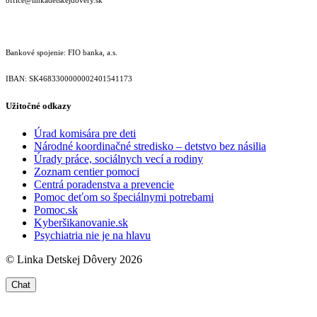
Bankové spojenie: FIO banka, a.s.
IBAN: SK46833000000­02401541173
Užitočné odkazy
Úrad komisára pre deti
Národné koordinačné stredisko – detstvo bez násilia
Úrady práce, sociálnych vecí a rodiny
Zoznam centier pomoci
Centrá poradenstva a prevencie
Pomoc deťom so špeciálnymi potrebami
Pomoc.sk
Kyberšikanovanie.sk
Psychiatria nie je na hlavu
© Linka Detskej Dôvery 2026