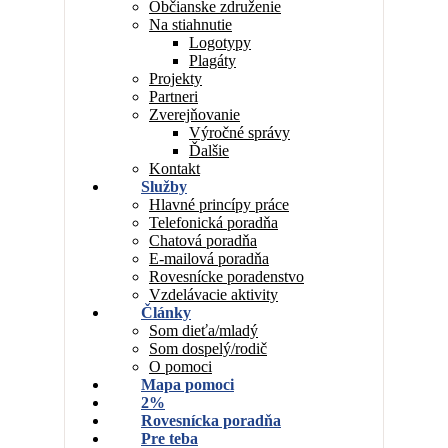
Občianske združenie
Na stiahnutie
Logotypy
Plagáty
Projekty
Partneri
Zverejňovanie
Výročné správy
Ďalšie
Kontakt
Služby
Hlavné princípy práce
Telefonická poradňa
Chatová poradňa
E-mailová poradňa
Rovesnícke poradenstvo
Vzdelávacie aktivity
Články
Som dieťa/mladý
Som dospelý/rodič
O pomoci
Mapa pomoci
2%
Rovesnícka poradňa
Pre teba