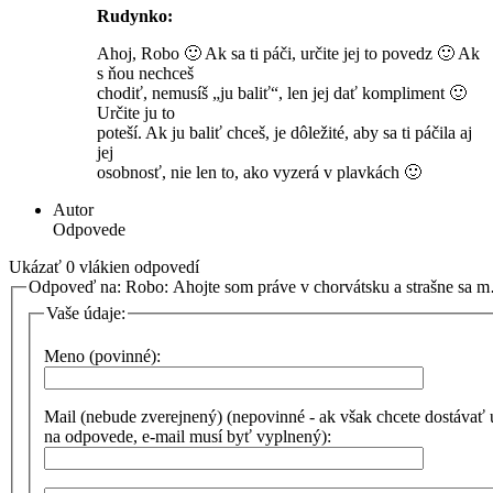
Rudynko:
Ahoj, Robo 🙂 Ak sa ti páči, určite jej to povedz 🙂 Ak
s ňou nechceš
chodiť, nemusíš „ju baliť“, len jej dať kompliment 🙂
Určite ju to
poteší. Ak ju baliť chceš, je dôležité, aby sa ti páčila aj
jej
osobnosť, nie len to, ako vyzerá v plavkách 🙂
Autor
Odpovede
Ukázať 0 vlákien odpovedí
Odpoveď na: Robo: Ahojte som práve v chorvátsku a strašne sa 
Vaše údaje:
Meno (povinné):
Mail (nebude zverejnený) (nepovinné - ak však chcete dostávať
na odpovede, e-mail musí byť vyplnený):