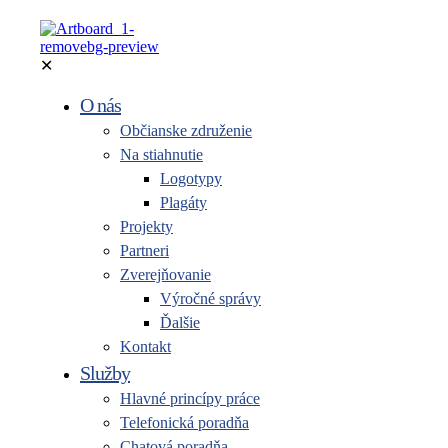
✕
O nás
Občianske združenie
Na stiahnutie
Logotypy
Plagáty
Projekty
Partneri
Zverejňovanie
Výročné správy
Ďalšie
Kontakt
Služby
Hlavné princípy práce
Telefonická poradňa
Chatová poradňa