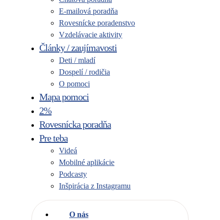
E-mailová poradňa
Rovesnícke poradenstvo
Vzdelávacie aktivity
Články / zaujímavosti
Deti / mladí
Dospelí / rodičia
O pomoci
Mapa pomoci
2%
Rovesnícka poradňa
Pre teba
Videá
Mobilné aplikácie
Podcasty
Inšpirácia z Instagramu
O nás