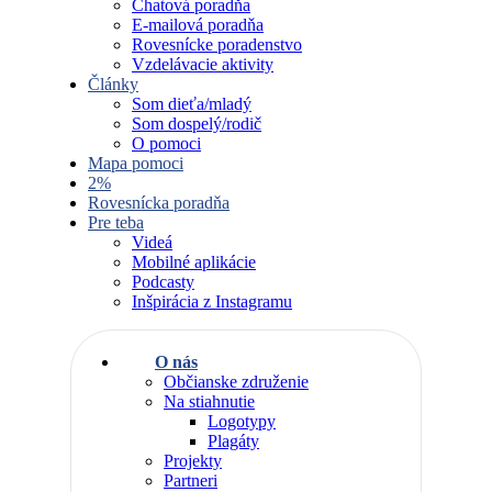
Chatová poradňa
E-mailová poradňa
Rovesnícke poradenstvo
Vzdelávacie aktivity
Články
Som dieťa/mladý
Som dospelý/rodič
O pomoci
Mapa pomoci
2%
Rovesnícka poradňa
Pre teba
Videá
Mobilné aplikácie
Podcasty
Inšpirácia z Instagramu
O nás
Občianske združenie
Na stiahnutie
Logotypy
Plagáty
Projekty
Partneri