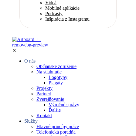
Videá
Mobilné aplikácie
Podcasty
Inšpirácia z Instagramu
✕
O nás
Občianske združenie
Na stiahnutie
Logotypy
Plagáty
Projekty
Partneri
Zverejňovanie
Výročné správy
Ďalšie
Kontakt
Služby
Hlavné princípy práce
Telefonická poradňa