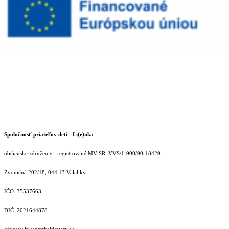
Spoločnosť priateľov detí - Li(e)nka
občianske združenie - registrované MV SR: VVS/1-900/90-18429
Zvoničná 202/18, 044 13 Valaliky
IČO: 35537663
DIČ: 2021644878
office@linkadetskejdovery.sk