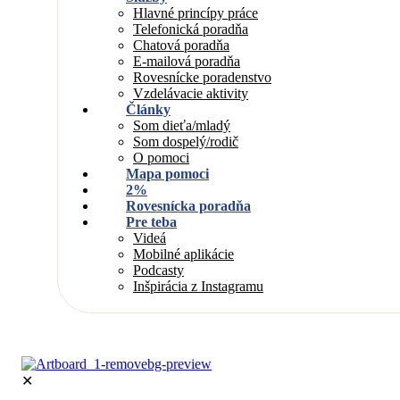
Hlavné princípy práce
Telefonická poradňa
Chatová poradňa
E-mailová poradňa
Rovesnícke poradenstvo
Vzdelávacie aktivity
Články
Som dieťa/mladý
Som dospelý/rodič
O pomoci
Mapa pomoci
2%
Rovesnícka poradňa
Pre teba
Videá
Mobilné aplikácie
Podcasty
Inšpirácia z Instagramu
✕