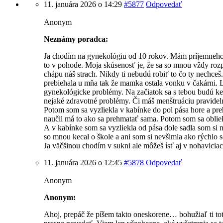
11. januára 2026 o 14:29
#5877
Odpovedať
Anonym
Neznámy poradca:
Ja chodím na gynekológiu od 10 rokov. Mám príjemneho
to v pohode. Moja skúsenosť je, že sa so mnou vždy rozp
chápu náš strach. Nikdy ti nebudú robiť to čo ty nechceš
prebiehala u mňa tak že mamka ostala vonku v čakárni. 
gynekológicke problémy. Na začiatok sa s tebou budú ke
nejaké zdravotné problémy. Či máš menštruáciu pravide
Potom som sa vyzliekla v kabínke do pol pása hore a pre
naučil má to ako sa prehmatať sama. Potom som sa obliek
A v kabínke som sa vyzliekla od pása dole sadla som si
so mnou kecal o škole a ani som si nevšimla ako rýchlo 
Ja väčšinou chodím v sukni ale môžeš ísť aj v nohaviciac
11. januára 2026 o 12:45
#5878
Odpovedať
Anonym
Anonym:
Ahoj, prepáč že píšem takto oneskorene… bohužiaľ ti to