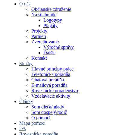
O nás
Občianske združenie
Na stiahnutie
Logotypy
Plagáty
Projekty
Partneri
Zverejňovanie
Výročné správy
Ďalšie
Kontakt
Služby
Hlavné princípy práce
Telefonická poradňa
Chatová poradňa
E-mailová poradňa
Rovesnícke poradenstvo
Vzdelávacie aktivity
Články
Som dieťa/mladý
Som dospelý/rodič
O pomoci
Mapa pomoci
2%
Rovesnícka poradňa