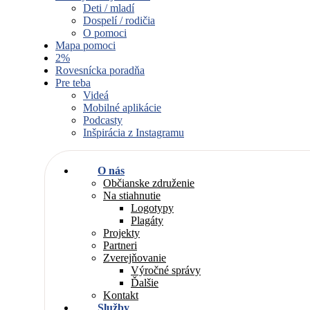
Deti / mladí
Dospelí / rodičia
O pomoci
Mapa pomoci
2%
Rovesnícka poradňa
Pre teba
Videá
Mobilné aplikácie
Podcasty
Inšpirácia z Instagramu
O nás
Občianske združenie
Na stiahnutie
Logotypy
Plagáty
Projekty
Partneri
Zverejňovanie
Výročné správy
Ďalšie
Kontakt
Služby