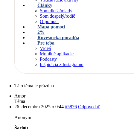
Články
Som dieťa/mladý
Som dospelý/rodič
O pomoci
Mapa pomoci
2%
Rovesnícka poradňa
Pre teba
Videá
Mobilné aplikácie
Podcasty
Inšpirácia z Instagramu
Táto téma je prázdna.
Autor
Téma
26. decembra 2025 o 0:44
#5876
Odpovedať
Anonym
Šarlot: