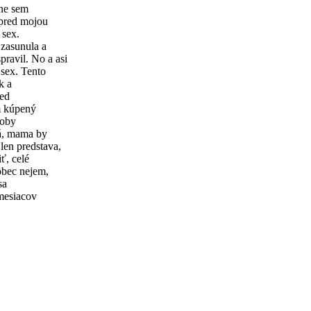
pne sem
 pred mojou
 sex.
 zasunula a
ravil. No a asi
sex. Tento
k a
red
m kúpený
koby
á, mama by
en predstava,
ť, celé
ôbec nejem,
sa
 mesiacov