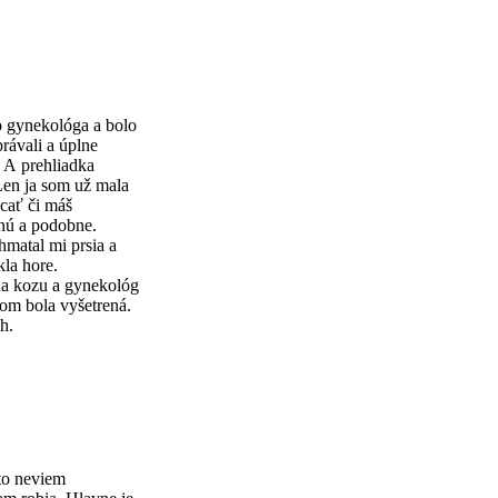
 gynekológa a bolo
rávali a úplne
. A prehliadka
Len ja som už mala
cať či máš
lnú a podobne.
hmatal mi prsia a
la hore.
 na kozu a gynekológ
som bola vyšetrená.
h.
to neviem