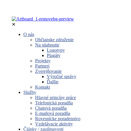
✕
O nás
Občianske združenie
Na stiahnutie
Logotypy
Plagáty
Projekty
Partneri
Zverejňovanie
Výročné správy
Ďalšie
Kontakt
Služby
Hlavné princípy práce
Telefonická poradňa
Chatová poradňa
E-mailová poradňa
Rovesnícke poradenstvo
Vzdelávacie aktivity
Články / zaujímavosti