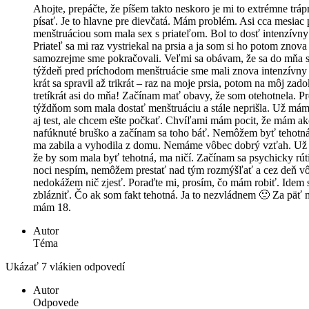
Ahojte, prepáčte, že píšem takto neskoro je mi to extrémne trá
písať. Je to hlavne pre dievčatá. Mám problém. Asi cca mesiac
menštruáciou som mala sex s priateľom. Bol to dosť intenzívny
Priateľ sa mi raz vystriekal na prsia a ja som si ho potom znova
samozrejme sme pokračovali. Veľmi sa obávam, že sa do mňa sp
týždeň pred príchodom menštruácie sme mali znova intenzívny 
krát sa spravil až trikrát – raz na moje prsia, potom na môj zado
tretíkrát asi do mňa! Začínam mať obavy, že som otehotnela. P
týždňom som mala dostať menštruáciu a stále neprišla. Už má
aj test, ale chcem ešte počkať. Chvíľami mám pocit, že mám a
nafúknuté bruško a začínam sa toho báť. Nemôžem byť tehotn
ma zabila a vyhodila z domu. Nemáme vôbec dobrý vzťah. Už l
že by som mala byť tehotná, ma ničí. Začínam sa psychicky rúti
noci nespím, nemôžem prestať nad tým rozmýšľať a cez deň v
nedokážem nič zjesť. Poraďte mi, prosím, čo mám robiť. Idem 
zblázniť. Čo ak som fakt tehotná. Ja to nezvládnem 🙁 Za päť
mám 18.
Autor
Téma
Ukázať 7 vlákien odpovedí
Autor
Odpovede