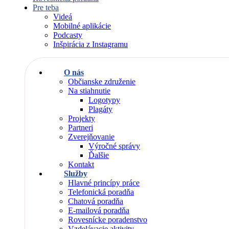
Pre teba
Videá
Mobilné aplikácie
Podcasty
Inšpirácia z Instagramu
O nás
Občianske združenie
Na stiahnutie
Logotypy
Plagáty
Projekty
Partneri
Zverejňovanie
Výročné správy
Ďalšie
Kontakt
Služby
Hlavné princípy práce
Telefonická poradňa
Chatová poradňa
E-mailová poradňa
Rovesnícke poradenstvo
Vzdelávacie aktivity