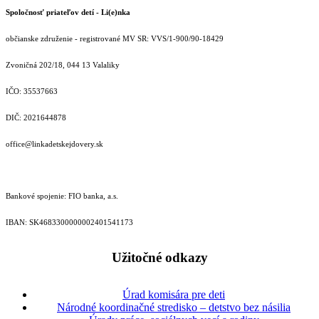
Spoločnosť priateľov detí - Li(e)nka
občianske združenie - registrované MV SR: VVS/1-900/90-18429
Zvoničná 202/18, 044 13 Valaliky
IČO: 35537663
DIČ: 2021644878
office@linkadetskejdovery.sk
Bankové spojenie: FIO banka, a.s.
IBAN: SK46833000000­02401541173
Užitočné odkazy
Úrad komisára pre deti
Národné koordinačné stredisko – detstvo bez násilia