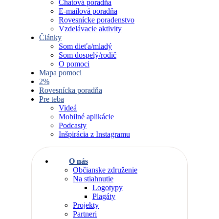
Chatová poradňa
E-mailová poradňa
Rovesnícke poradenstvo
Vzdelávacie aktivity
Články
Som dieťa/mladý
Som dospelý/rodič
O pomoci
Mapa pomoci
2%
Rovesnícka poradňa
Pre teba
Videá
Mobilné aplikácie
Podcasty
Inšpirácia z Instagramu
O nás
Občianske združenie
Na stiahnutie
Logotypy
Plagáty
Projekty
Partneri