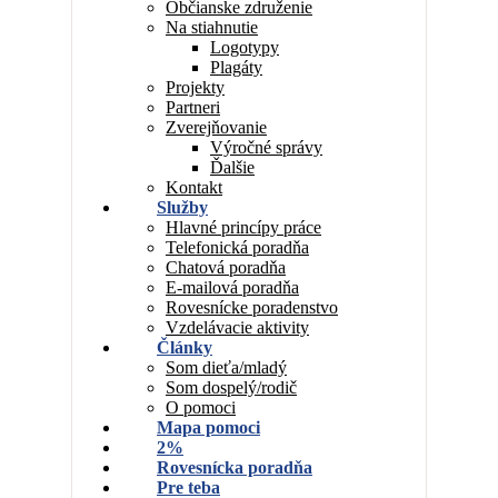
Občianske združenie
Na stiahnutie
Logotypy
Plagáty
Projekty
Partneri
Zverejňovanie
Výročné správy
Ďalšie
Kontakt
Služby
Hlavné princípy práce
Telefonická poradňa
Chatová poradňa
E-mailová poradňa
Rovesnícke poradenstvo
Vzdelávacie aktivity
Články
Som dieťa/mladý
Som dospelý/rodič
O pomoci
Mapa pomoci
2%
Rovesnícka poradňa
Pre teba