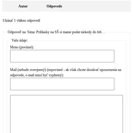
Autor
Odpovede
Ukázať 1 vlákno odpovedí
Odpoveď na: Sima: Prihlasky na SŠ si mame podat niekedy do feb…
Vaše údaje:
Meno (povinné):
Mail (nebude zverejnený) (nepovinné - ak však chcete dostávať upozornenia na
odpovede, e-mail musí byť vyplnený):