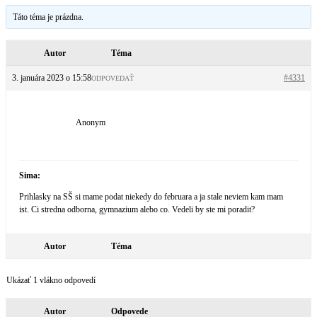
Táto téma je prázdna.
Autor
Téma
3. januára 2023 o 15:58
#4331
ODPOVEDAŤ
Anonym
Sima:
Prihlasky na SŠ si mame podat niekedy do februara a ja stale neviem kam mam
ist. Ci stredna odborna, gymnazium alebo co. Vedeli by ste mi poradit?
Autor
Téma
Ukázať 1 vlákno odpovedí
Autor
Odpovede