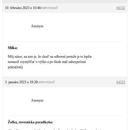
10. februára 2023 o 10:46
#4332
ODPOVEDAŤ
Anonym
Milka:
Môj názor, na toto je, že choď na odbornú pretože je to lepšie
nemusíš roymýšľať o výške a po škole máš zabeypečenú
prácu(istú).
3. januára 2023 o 19:20
#4333
ODPOVEDAŤ
Anonym
Žofka, rovesnícka poradkyňa: