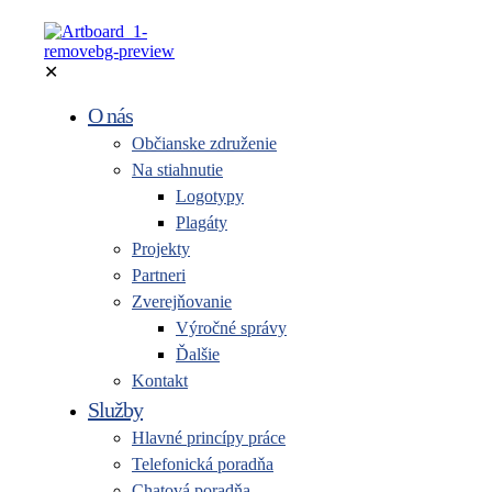
✕
O nás
Občianske združenie
Na stiahnutie
Logotypy
Plagáty
Projekty
Partneri
Zverejňovanie
Výročné správy
Ďalšie
Kontakt
Služby
Hlavné princípy práce
Telefonická poradňa
Chatová poradňa