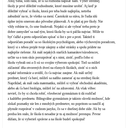
Ahoj Sima, som rada, že si sa rozhodla napísať nám. Výber strednej
školy je prvé dôležité rozhodnutie, ktoré musíme urobiť. Aj keď je
dôležité vybrať si školu, ktorá pre teba bude najlepšia, netreba
zabudnúť na to, že všetko sa mení. Častokrát sa stáva, že ľudia idú
úplne iným smerom ako pôvodne plánovali. A to platí aj pre školy. Nie
vždy robíme to, čo sme študovali. Nejakú si ale vybrať treba preto je
dobre zamyslieť sa nad tým, ktorá škola by sa ti páčila najviac. Môže to
byť ťažké a preto odporúčam spísať si list s pre a proti. Taktiež ti
odporúčam poradiť sa so školským psychológom, alebo výchovným poradcom,
ktorý si s tebou prejde tvoje záujmy a silné stránky a spolu prídete na
najlepšie riešenie. Ak máš nejakých starších kamarátov/súro­dencov,
určite sa o tom skús porozprávať aj s nimi, zistiť, podľa čoho si
školu vybrali oni a či sú so svojím výberom spokojní. Tiež sa môžeš
zúčastniť dňa otvorených dverí na rôznych školách, zistiť si o nich
nejaké informácie a uvidíš, čo ťa najviac zaujme. Ak máš určitý
predmet, ktorý ťa baví, môžeš sa naňho zamerať aj na strednej škole.
Napríklad, ak máš rada matematiku, môžeš si vybrať obchodnú akadémiu,
alebo ak ťa baví biológia, môžeš ísť na zdravotnú. Ak však vôbec
nevieš, čo by si chcela robiť, všeobecné gymnázium ti dá rozhľad
z každého predmetu. Bilingválne gymnázium je takisto skvelá možnosť, kde
získaš poznatky nie len z mnohých predmetov, no popritom sa naučíš aj
plynule rozprávať v cudzom jazyku, čo sa v dnešnej dobe zíde. Ak by sa
predsa len stalo, že škola ti nesadne je tu aj možnosť prestupu. Pevne
dúfam, že si vyberieš správne a na škole budeš spokojná!