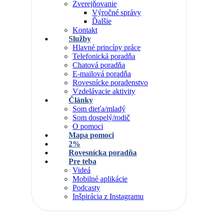
Zverejňovanie
Výročné správy
Ďalšie
Kontakt
Služby
Hlavné princípy práce
Telefonická poradňa
Chatová poradňa
E-mailová poradňa
Rovesnícke poradenstvo
Vzdelávacie aktivity
Články
Som dieťa/mladý
Som dospelý/rodič
O pomoci
Mapa pomoci
2%
Rovesnícka poradňa
Pre teba
Videá
Mobilné aplikácie
Podcasty
Inšpirácia z Instagramu