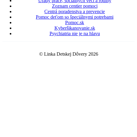
Úrady práce, sociálnych vecí a rodiny
Zoznam centier pomoci
Centrá poradenstva a prevencie
Pomoc deťom so špeciálnymi potrebami
Pomoc.sk
Kyberšikanovanie.sk
Psychiatria nie je na hlavu
© Linka Detskej Dôvery 2026