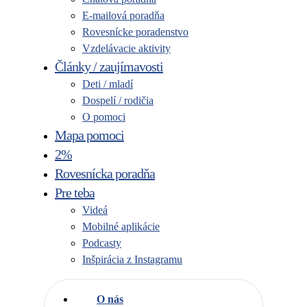
E-mailová poradňa
Rovesnícke poradenstvo
Vzdelávacie aktivity
Články / zaujímavosti
Deti / mladí
Dospelí / rodičia
O pomoci
Mapa pomoci
2%
Rovesnícka poradňa
Pre teba
Videá
Mobilné aplikácie
Podcasty
Inšpirácia z Instagramu
O nás