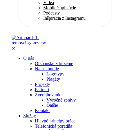
Videá
Mobilné aplikácie
Podcasty
Inšpirácia z Instagramu
✕
O nás
Občianske združenie
Na stiahnutie
Logotypy
Plagáty
Projekty
Partneri
Zverejňovanie
Výročné správy
Ďalšie
Kontakt
Služby
Hlavné princípy práce
Telefonická poradňa