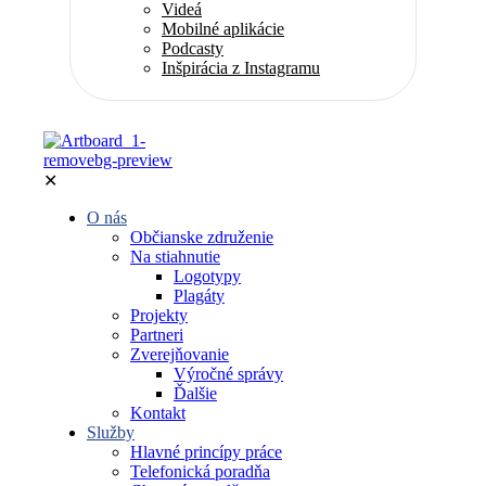
Videá
Mobilné aplikácie
Podcasty
Inšpirácia z Instagramu
✕
O nás
Občianske združenie
Na stiahnutie
Logotypy
Plagáty
Projekty
Partneri
Zverejňovanie
Výročné správy
Ďalšie
Kontakt
Služby
Hlavné princípy práce
Telefonická poradňa