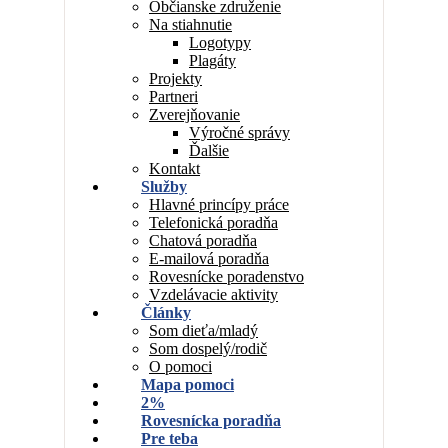
Občianske združenie
Na stiahnutie
Logotypy
Plagáty
Projekty
Partneri
Zverejňovanie
Výročné správy
Ďalšie
Kontakt
Služby
Hlavné princípy práce
Telefonická poradňa
Chatová poradňa
E-mailová poradňa
Rovesnícke poradenstvo
Vzdelávacie aktivity
Články
Som dieťa/mladý
Som dospelý/rodič
O pomoci
Mapa pomoci
2%
Rovesnícka poradňa
Pre teba