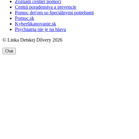
Zoznam centier pomoci
Centrá poradenstva a prevencie
Pomoc deťom so špeciálnymi potrebami
Pomoc.sk
Kyberšikanovanie.sk
Psychiatria nie je na hlavu
© Linka Detskej Dôvery 2026