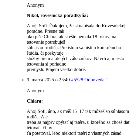
Anonym
Nikol, rovesnícka poradkyňa:
Ahoj, Sofi. Ďakujem, že si napísala do Rovesníckej
poradne. Presne tak
ako píše Chiara, ak si ešte nemala 18 rokov, na
tetovanie potrebuješ
súhlas od rodiča. Pre istotu sa uisti u konkrétneho
štúdia, či poskytuje
služby pre maloletých zákazníkov. Návrh aj miesto
tetovania si poriadne
premysli. Prajem všetko dobré.
9. marca 2025 o 23:49
#5528
Odpovedať
Anonym
Chiara:
Ahoj Sofi, áno, ak máš 15–17 tak môžeš so súhlasom
rodiča. Ale
treba sa najprv opýtať aj tatéra, u ktorého sa chceš dať
tetovať, či by
ťa potetoval, lebo niektorí tatéri z vlastných zásad