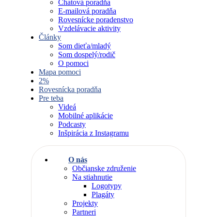
Chatová poradňa
E-mailová poradňa
Rovesnícke poradenstvo
Vzdelávacie aktivity
Články
Som dieťa/mladý
Som dospelý/rodič
O pomoci
Mapa pomoci
2%
Rovesnícka poradňa
Pre teba
Videá
Mobilné aplikácie
Podcasty
Inšpirácia z Instagramu
O nás
Občianske združenie
Na stiahnutie
Logotypy
Plagáty
Projekty
Partneri