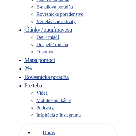
E-mailová poradňa
Rovesnícke poradenstvo
Vzdelávacie aktivity
Články / zaujímavosti
Deti / mladí
Dospelí / rodičia
O pomoci
Mapa pomoci
2%
Rovesnícka poradňa
Pre teba
Videá
Mobilné aplikácie
Podcasty
Inšpirácia z Instagramu
O nás