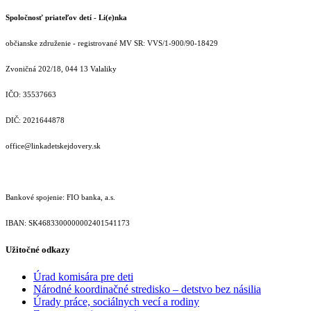
Spoločnosť priateľov detí - Li(e)nka
občianske združenie - registrované MV SR: VVS/1-900/90-18429
Zvoničná 202/18, 044 13 Valaliky
IČO: 35537663
DIČ: 2021644878
office@linkadetskejdovery.sk
Bankové spojenie: FIO banka, a.s.
IBAN: SK46833000000­02401541173
Užitočné odkazy
Úrad komisára pre deti
Národné koordinačné stredisko – detstvo bez násilia
Úrady práce, sociálnych vecí a rodiny