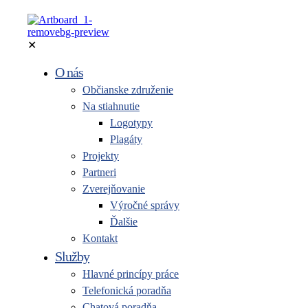
✕
O nás
Občianske združenie
Na stiahnutie
Logotypy
Plagáty
Projekty
Partneri
Zverejňovanie
Výročné správy
Ďalšie
Kontakt
Služby
Hlavné princípy práce
Telefonická poradňa
Chatová poradňa