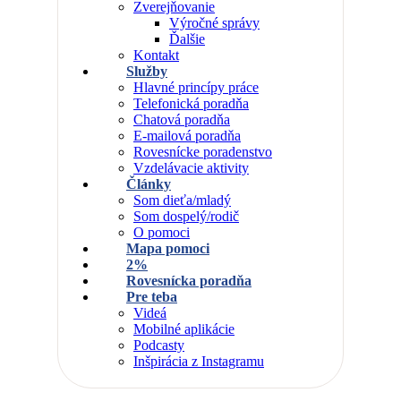
Zverejňovanie
Výročné správy
Ďalšie
Kontakt
Služby
Hlavné princípy práce
Telefonická poradňa
Chatová poradňa
E-mailová poradňa
Rovesnícke poradenstvo
Vzdelávacie aktivity
Články
Som dieťa/mladý
Som dospelý/rodič
O pomoci
Mapa pomoci
2%
Rovesnícka poradňa
Pre teba
Videá
Mobilné aplikácie
Podcasty
Inšpirácia z Instagramu