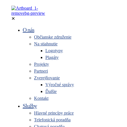
✕
O nás
Občianske združenie
Na stiahnutie
Logotypy
Plagáty
Projekty
Partneri
Zverejňovanie
Výročné správy
Ďalšie
Kontakt
Služby
Hlavné princípy práce
Telefonická poradňa
Chatová poradňa