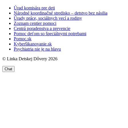
Úrad komisára pre deti
Národné koordinačné stredisko – detstvo bez násilia
Úrady práce, sociálnych vecí a rodiny
Zoznam centier pomoci
Centrá poradenstva a prevencie
Pomoc deťom so špeciálnymi potrebami
Pomoc.sk
Kyberšikanovanie.sk
Psychiatria nie je na hlavu
© Linka Detskej Dôvery 2026