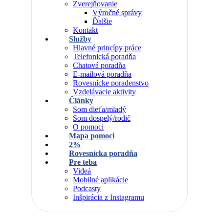
Zverejňovanie
Výročné správy
Ďalšie
Kontakt
Služby
Hlavné princípy práce
Telefonická poradňa
Chatová poradňa
E-mailová poradňa
Rovesnícke poradenstvo
Vzdelávacie aktivity
Články
Som dieťa/mladý
Som dospelý/rodič
O pomoci
Mapa pomoci
2%
Rovesnícka poradňa
Pre teba
Videá
Mobilné aplikácie
Podcasty
Inšpirácia z Instagramu