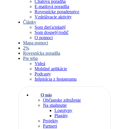
Chatová poradňa
E-mailová poradňa
Rovesnícke poradenstvo
Vzdelávacie aktivity
Články
Som dieťa/mladý
Som dospelý/rodič
O pomoci
Mapa pomoci
2%
Rovesnícka poradňa
Pre teba
Videá
Mobilné aplikácie
Podcasty
Inšpirácia z Instagramu
O nás
Občianske združenie
Na stiahnutie
Logotypy
Plagáty
Projekty
Partneri