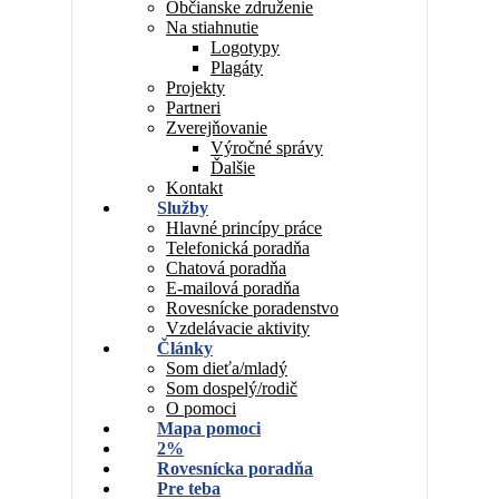
Občianske združenie
Na stiahnutie
Logotypy
Plagáty
Projekty
Partneri
Zverejňovanie
Výročné správy
Ďalšie
Kontakt
Služby
Hlavné princípy práce
Telefonická poradňa
Chatová poradňa
E-mailová poradňa
Rovesnícke poradenstvo
Vzdelávacie aktivity
Články
Som dieťa/mladý
Som dospelý/rodič
O pomoci
Mapa pomoci
2%
Rovesnícka poradňa
Pre teba