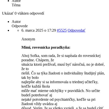
Autor
Téma
Ukázať 0 vlákien odpovedí
Autor
Odpovede
6. marca 2025 o 17:29
#5525
Odpovedať
Anonym
Mimi, rovesnícka poradkyňa:
Ahoj Sofka, som rada, že si napísala do rovesníckej
poradne. Chápem, že
situácia ktorú prežívaš, musí byť náročná, no je dobré,
že to
riešiš. Čo sa týka žiadosti o individuálny študijný plán,
tak by bolo
najlepšie aby si sa informovala u triednej učiteľky,
keďže každá škola
môže mať mierne odchýlky v pravidlách. No určite
budeš potrebovať aj
nejaké potvrdenie od psychiatričky, keďže sa pri
žiadosti vždy uvádza aj
dôvod. Verím, že sa všetko vyrieši, a že sa budeš cítiť