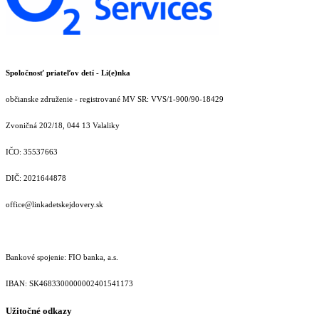
Spoločnosť priateľov detí - Li(e)nka
občianske združenie - registrované MV SR: VVS/1-900/90-18429
Zvoničná 202/18, 044 13 Valaliky
IČO: 35537663
DIČ: 2021644878
office@linkadetskejdovery.sk
Bankové spojenie: FIO banka, a.s.
IBAN: SK46833000000­02401541173
Užitočné odkazy