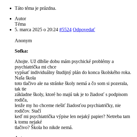
Táto téma je prázdna.
Autor
Téma
5. marca 2025 o 20:24
#5524
Odpovedať
Anonym
Sofka:
Ahojte. Už dlhšie dobu mám psychické problémy a
psychiatrička mi chce
vypísať individuálny študijný plán do konca školského roka.
Naša škola
toto tlačivo ale na stránke školy nemá a čo som si pozerala,
tak tie
základne školy, ktoré ho majú tak je to žiadosť s podpisom
rodiča,
lenže my ho chceme riešiť žiadosťou psychiatričky, nie
rodičov. Stačí
keď mi psychiatrička výpise len nejaký papier? Netreba tam
k tomu nejaké
tlačivo? Škola ho nikde nemá.