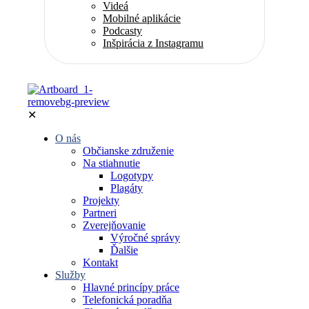
Videá
Mobilné aplikácie
Podcasty
Inšpirácia z Instagramu
✕
O nás
Občianske združenie
Na stiahnutie
Logotypy
Plagáty
Projekty
Partneri
Zverejňovanie
Výročné správy
Ďalšie
Kontakt
Služby
Hlavné princípy práce
Telefonická poradňa