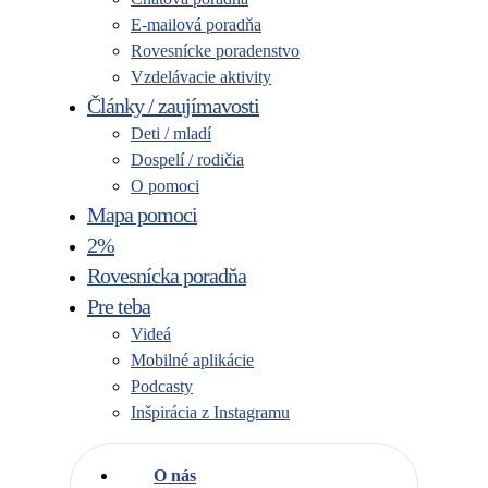
E-mailová poradňa
Rovesnícke poradenstvo
Vzdelávacie aktivity
Články / zaujímavosti
Deti / mladí
Dospelí / rodičia
O pomoci
Mapa pomoci
2%
Rovesnícka poradňa
Pre teba
Videá
Mobilné aplikácie
Podcasty
Inšpirácia z Instagramu
O nás