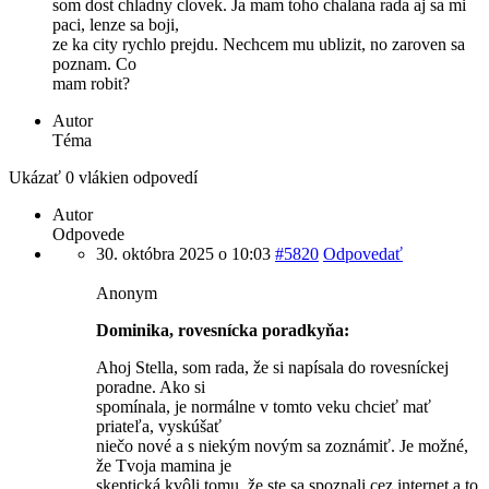
som dost chladny clovek. Ja mam toho chalana rada aj sa mi
paci, lenze sa boji,
ze ka city rychlo prejdu. Nechcem mu ublizit, no zaroven sa
poznam. Co
mam robit?
Autor
Téma
Ukázať 0 vlákien odpovedí
Autor
Odpovede
30. októbra 2025 o 10:03
#5820
Odpovedať
Anonym
Dominika, rovesnícka poradkyňa:
Ahoj Stella, som rada, že si napísala do rovesníckej
poradne. Ako si
spomínala, je normálne v tomto veku chcieť mať
priateľa, vyskúšať
niečo nové a s niekým novým sa zoznámiť. Je možné,
že Tvoja mamina je
skeptická kvôli tomu, že ste sa spoznali cez internet a to