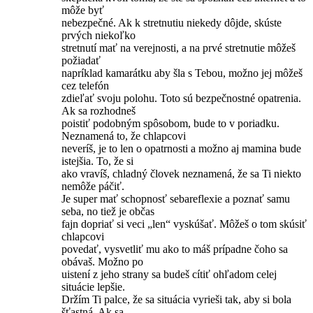
môže byť
nebezpečné. Ak k stretnutiu niekedy dôjde, skúste
prvých niekoľko
stretnutí mať na verejnosti, a na prvé stretnutie môžeš
požiadať
napríklad kamarátku aby šla s Tebou, možno jej môžeš
cez telefón
zdieľať svoju polohu. Toto sú bezpečnostné opatrenia.
Ak sa rozhodneš
poistiť podobným spôsobom, bude to v poriadku.
Neznamená to, že chlapcovi
neveríš, je to len o opatrnosti a možno aj mamina bude
istejšia. To, že si
ako vravíš, chladný človek neznamená, že sa Ti niekto
nemôže páčiť.
Je super mať schopnosť sebareflexie a poznať samu
seba, no tiež je občas
fajn dopriať si veci „len“ vyskúšať. Môžeš o tom skúsiť
chlapcovi
povedať, vysvetliť mu ako to máš prípadne čoho sa
obávaš. Možno po
uistení z jeho strany sa budeš cítiť ohľadom celej
situácie lepšie.
Držím Ti palce, že sa situácia vyrieši tak, aby si bola
šťastná. Ak sa