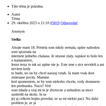
Táto téma je prázdna.
Autor
Téma
29. októbra 2025 o 21:10
#5819
Odpovedať
Anonym
Stella:
Ahojte mam 18. Pristela som nikdy nemala, uplne nahodou
som spoznala na
internete jedneho chalana. Je strasne zlaty, najskor to bolo len
o kamaratstve,
lenze teraz to tak uz uplne nie je. Este sme s sice nevideli a ani
neviem kedy
to bude, no on by chcel naozaj vztah. Ja mam vsak dost
zmiesane pocity. Mamine
ked spomeniem, ze by som niekoho chcela, vzdy dostanem
len prednasku. Naco? Ved
som mlada a vraj mi to je zbytocne a nebudem sa moct
sustredit na skolu. Ja sa
jej aj celkom bojim povedat, ze sa mi niekto paci. No dalsi
problem je, ze ja