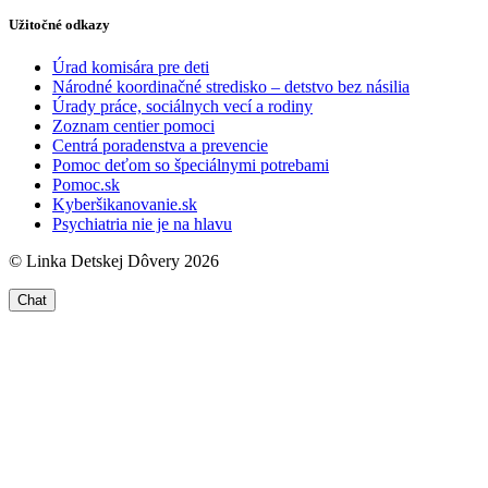
Užitočné odkazy
Úrad komisára pre deti
Národné koordinačné stredisko – detstvo bez násilia
Úrady práce, sociálnych vecí a rodiny
Zoznam centier pomoci
Centrá poradenstva a prevencie
Pomoc deťom so špeciálnymi potrebami
Pomoc.sk
Kyberšikanovanie.sk
Psychiatria nie je na hlavu
© Linka Detskej Dôvery 2026