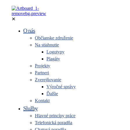
✕
O nás
Občianske združenie
Na stiahnutie
Logotypy
Plagáty
Projekty
Partneri
Zverejňovanie
Výročné správy
Ďalšie
Kontakt
Služby
Hlavné princípy práce
Telefonická poradňa
Chatová poradňa