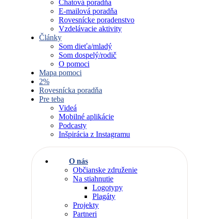
Chatová poradňa
E-mailová poradňa
Rovesnícke poradenstvo
Vzdelávacie aktivity
Články
Som dieťa/mladý
Som dospelý/rodič
O pomoci
Mapa pomoci
2%
Rovesnícka poradňa
Pre teba
Videá
Mobilné aplikácie
Podcasty
Inšpirácia z Instagramu
O nás
Občianske združenie
Na stiahnutie
Logotypy
Plagáty
Projekty
Partneri