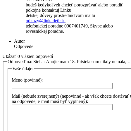
budeš kedykoľvek chcieť porozprávať alebo poradiť
pokojne kontaktuj Linku
detskej dôvery prostredníctvom mailu
odkazy@
linkadeti.sk
,
telefonickej poradne 0907401749, Skype alebo
rovesníckej poradne.
Autor
Odpovede
Ukázať 0 vlákien odpovedí
Odpoveď na: Stella: Ahojte mam 18. Pristela som nikdy nemala, 
Vaše údaje:
Meno (povinné):
Mail (nebude zverejnený) (nepovinné - ak však chcete dostávať
na odpovede, e-mail musí byť vyplnený):