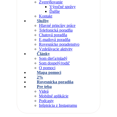
Zverejňovanie
Výročné správy
Ďalšie
Kontakt
Služby
Hlavné princípy práce
Telefonická poradňa
Chatová poradňa
E-mailová poradňa
Rovesnícke poradenstvo
Vzdelávacie aktivity
Články
Som dieťa/mladý
Som dospelý/rodič
O pomoci
Mapa pomoci
2%
Rovesnícka poradňa
Pre teba
Videá
Mobilné aplikácie
Podcasty
Inšpirácia z Instagramu