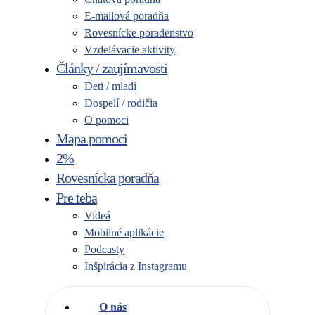
E-mailová poradňa
Rovesnícke poradenstvo
Vzdelávacie aktivity
Články / zaujímavosti
Deti / mladí
Dospelí / rodičia
O pomoci
Mapa pomoci
2%
Rovesnícka poradňa
Pre teba
Videá
Mobilné aplikácie
Podcasty
Inšpirácia z Instagramu
O nás