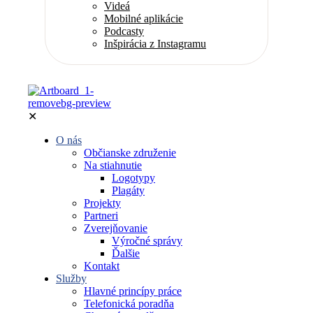
Videá
Mobilné aplikácie
Podcasty
Inšpirácia z Instagramu
✕
O nás
Občianske združenie
Na stiahnutie
Logotypy
Plagáty
Projekty
Partneri
Zverejňovanie
Výročné správy
Ďalšie
Kontakt
Služby
Hlavné princípy práce
Telefonická poradňa