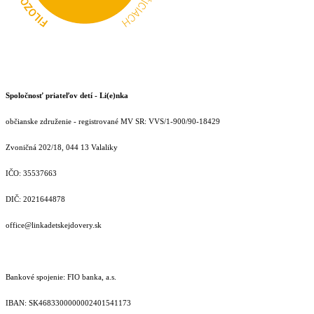
Spoločnosť priateľov detí - Li(e)nka
občianske združenie - registrované MV SR: VVS/1-900/90-18429
Zvoničná 202/18, 044 13 Valaliky
IČO: 35537663
DIČ: 2021644878
office@linkadetskejdovery.sk
Bankové spojenie: FIO banka, a.s.
IBAN: SK46833000000­02401541173