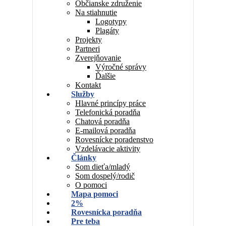
Občianske združenie
Na stiahnutie
Logotypy
Plagáty
Projekty
Partneri
Zverejňovanie
Výročné správy
Ďalšie
Kontakt
Služby
Hlavné princípy práce
Telefonická poradňa
Chatová poradňa
E-mailová poradňa
Rovesnícke poradenstvo
Vzdelávacie aktivity
Články
Som dieťa/mladý
Som dospelý/rodič
O pomoci
Mapa pomoci
2%
Rovesnícka poradňa
Pre teba