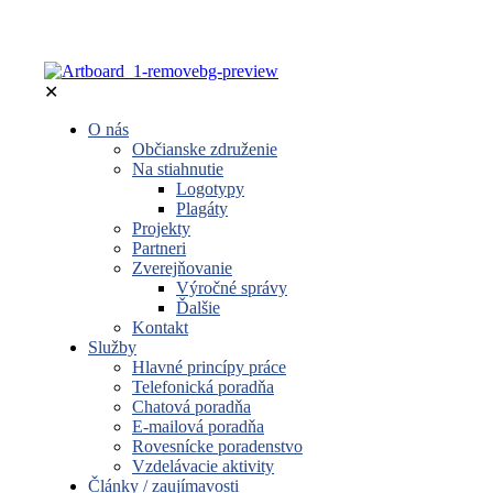
✕
O nás
Občianske združenie
Na stiahnutie
Logotypy
Plagáty
Projekty
Partneri
Zverejňovanie
Výročné správy
Ďalšie
Kontakt
Služby
Hlavné princípy práce
Telefonická poradňa
Chatová poradňa
E-mailová poradňa
Rovesnícke poradenstvo
Vzdelávacie aktivity
Články / zaujímavosti