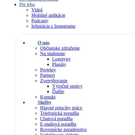
Pre teba
Videá
Mobilné aplikácie
Podcasty
Inšpirácia z Instagramu
O nás
Občianske združenie
Na stiahnutie
Logotypy
Plagáty
Projekty
Partneri
Zverejňovanie
Výročné správy
Ďalšie
Kontakt
Služby
Hlavné princípy práce
Telefonická poradňa
Chatová poradňa
E-mailová poradňa
Rovesnícke poradenstvo
Vzdelávacie aktivity