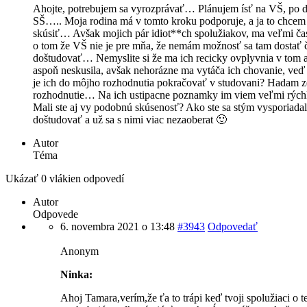
Ahojte, potrebujem sa vyrozprávať… Plánujem ísť na VŠ, po 
SŠ….. Moja rodina má v tomto kroku podporuje, a ja to chcem 
skúsiť… Avšak mojich pár idiot**ch spolužiakov, ma veľmi ča
o tom že VŠ nie je pre mňa, že nemám možnosť sa tam dostať 
doštudovať… Nemyslite si že ma ich recicky ovplyvnia v tom 
aspoň neskusila, avšak nehorázne ma vytáča ich chovanie, veď
je ich do môjho rozhodnutia pokračovať v studovani? Hadam ze
rozhodnutie… Na ich ustipacne poznamky im viem veľmi rýc
Mali ste aj vy podobnú skúsenosť? Ako ste sa stým vysporiad
doštudovať a už sa s nimi viac nezaoberat 🙂
Autor
Téma
Ukázať 0 vlákien odpovedí
Autor
Odpovede
6. novembra 2021 o 13:48
#3943
Odpovedať
Anonym
Ninka:
Ahoj Tamara,verím,že ťa to trápi keď tvoji spolužiaci o t