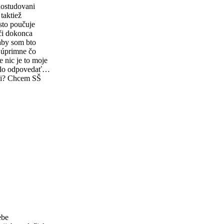
dostudovani
taktiež
sto poučuje
či dokonca
aby som bto
 úprimne čo
 nic je to moje
hlo odpovedať…
ali? Chcem SŠ
ebe