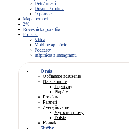
Deti / mladí
Dospelí / rodičia
O pomoci
Mapa pomoci
2%
Rovesnícka poradňa
Pre teba
Videá
Mobilné aplikácie
Podcasty
Inšpirácia z Instagramu
O nás
Občianske združenie
Na stiahnutie
Logotypy
Plagáty
Projekty
Partneri
Zverejňovanie
Výročné správy
Ďalšie
Kontakt
Služby