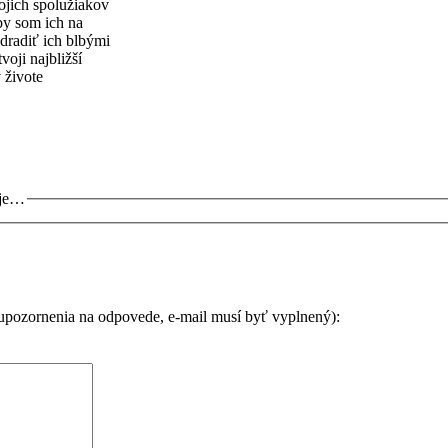
ojich spolužiakov
 by som ich na
dradiť ich blbými
voji najbližší
 živote
uje…
 upozornenia na odpovede, e-mail musí byť vyplnený):