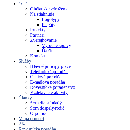
O nás
Občianske združenie
Na stiahnutie
Logotypy
Plagáty
Projekty
Partneri
Zverejňovanie
Výročné správy
Ďalšie
Kontakt
Služby
Hlavné princípy práce
Telefonická poradňa
Chatová poradňa
E-mailová poradňa
Rovesnícke poradenstvo
Vzdelávacie aktivity
Články
Som dieťa/mladý
Som dospelý/rodič
O pomoci
Mapa pomoci
2%
Rovesnícka poradňa