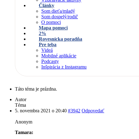
Články
Som dieťa/mladý
Som dospelý/rodič
O pomoci
Mapa pomoci
2%
Rovesnícka poradňa
Pre teba
Videá
Mobilné aplikácie
Podcasty
Inšpirácia z Instagramu
Táto téma je prázdna.
Autor
Téma
5. novembra 2021 o 20:40
#3942
Odpovedať
Anonym
Tamara: