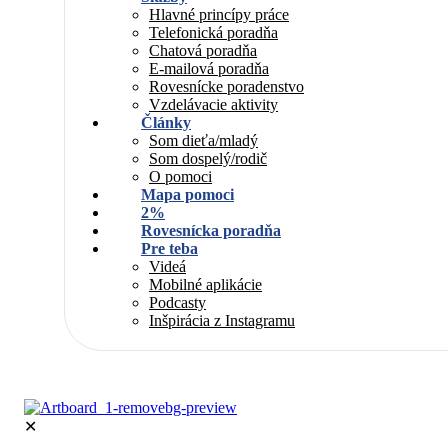
Hlavné princípy práce
Telefonická poradňa
Chatová poradňa
E-mailová poradňa
Rovesnícke poradenstvo
Vzdelávacie aktivity
Články
Som dieťa/mladý
Som dospelý/rodič
O pomoci
Mapa pomoci
2%
Rovesnícka poradňa
Pre teba
Videá
Mobilné aplikácie
Podcasty
Inšpirácia z Instagramu
✕