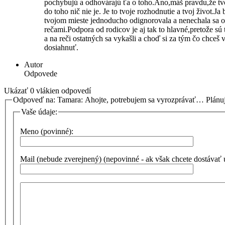
pochybujú a odhovárajú ťa o toho.Áno,máš pravdu,že tv
do toho nič nie je. Je to tvoje rozhodnutie a tvoj život.Ja
tvojom mieste jednoducho odignorovala a nenechala sa o
rečami.Podpora od rodicov je aj tak to hlavné,pretože sú t
a na reči ostatných sa vykašli a choď si za tým čo chceš v
dosiahnuť.
Autor
Odpovede
Ukázať 0 vlákien odpovedí
Odpoveď na: Tamara: Ahojte, potrebujem sa vyrozprávať… Plán
Vaše údaje:
Meno (povinné):
Mail (nebude zverejnený) (nepovinné - ak však chcete dostávať