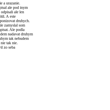
e a urazanie.
pisal ale pod inym
odpisali ale len
til. A este
 ponizovat druhych.
 ale zamyslal som
pisat. Ale podla
 budem nadavat druhym
druhym tak nebudem
nie tak nie.
il zo seba