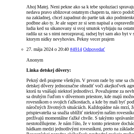
Ahoj Matej. Neni pekne ako sa k tebe spoluziaci spravaju.
nedava pravo ublizovat ostatnym chapem ta, nieco podo
na zakladnej, chcel zapadnut do partie tak ako podmienk
podbne ako ty. Je ale super ze si sem napisal a ospravedlni
ludia ked su sikanovany si svoj smutok vybijaju na ostatn
radila uz sa s nimi nerozpravaj, radsej byt sam ako byt v
ktorym nidky nevyhovies. Pekny vecer prajem
27. mája 2024 o 20:40
#4914
Odpovedať
Anonym
Linka detskej dôvery:
Pekný deň prajeme všetkým. V prvom rade by sme sa chc
detskej dôvery jednoznačne ohradiť voči akejkoľvek agres
ktorú tu vnášajú niektorí jednotlivci. Považujeme za ne
sa druhým ľuďom v dôvernom priestore, kde majú možn
rovesníkom o svojich ťažkostiach, a kde by mali byť pod
náročných životných situáciách. Každopádne nás mrzí, že
prispievatelia sa snažia ublížiť niektorým našim rovesník
prežívajú momentálne ťažké chvíle. S takýmto správaním
nestotožňujeme. Je nám ľúto, že v tomto priestore doch
hádkam medzi jednotlivými rovesníkmi, preto na základe