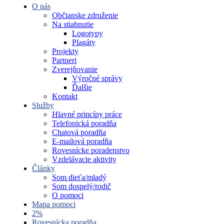
O nás
Občianske združenie
Na stiahnutie
Logotypy
Plagáty
Projekty
Partneri
Zverejňovanie
Výročné správy
Ďalšie
Kontakt
Služby
Hlavné princípy práce
Telefonická poradňa
Chatová poradňa
E-mailová poradňa
Rovesnícke poradenstvo
Vzdelávacie aktivity
Články
Som dieťa/mladý
Som dospelý/rodič
O pomoci
Mapa pomoci
2%
Rovesnícka poradňa