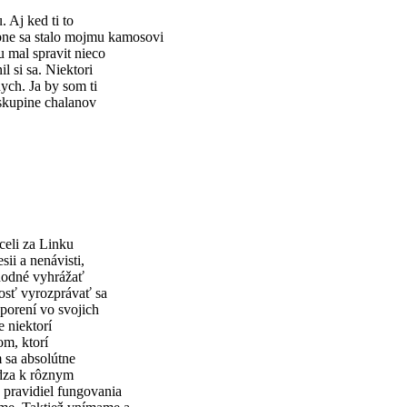
 Aj ked ti to
bne sa stalo mojmu kamosovi
u mal spravit nieco
l si sa. Niektori
ych. Ja by som ti
 skupine chalanov
eli za Linku
ii a nenávisti,
vhodné vyhrážať
osť vyrozprávať sa
porení vo svojich
 niektorí
om, ktorí
 sa absolútne
ádza k rôznym
 pravidiel fungovania