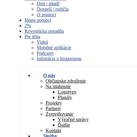
Deti / mladí
Dospelí / rodičia
O pomoci
Mapa pomoci
2%
Rovesnícka poradňa
Pre teba
Videá
Mobilné aplikácie
Podcasty
Inšpirácia z Instagramu
O nás
Občianske združenie
Na stiahnutie
Logotypy
Plagáty
Projekty
Partneri
Zverejňovanie
Výročné správy
Ďalšie
Kontakt
Služby