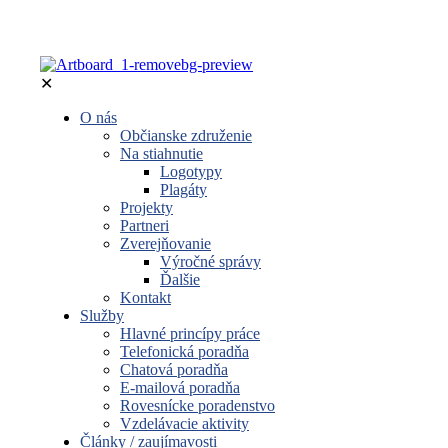
✕
O nás
Občianske združenie
Na stiahnutie
Logotypy
Plagáty
Projekty
Partneri
Zverejňovanie
Výročné správy
Ďalšie
Kontakt
Služby
Hlavné princípy práce
Telefonická poradňa
Chatová poradňa
E-mailová poradňa
Rovesnícke poradenstvo
Vzdelávacie aktivity
Články / zaujímavosti