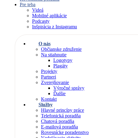
Pre teba
Videá
Mobilné aplikácie
Podcasty
Inšpirácia z Instagramu
O nás
Občianske združenie
Na stiahnutie
Logotypy
Plagáty
Projekty
Partneri
Zverejňovanie
Výročné správy
Ďalšie
Kontakt
Služby
Hlavné princípy práce
Telefonická poradňa
Chatová poradňa
E-mailová poradňa
Rovesnícke poradenstvo
Vzdelávacie aktivity