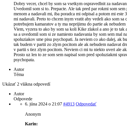
Dobry vecer, chcel by som sa vsetkym ospravedlnit za nadavani
Uvedomil som si to. Prepacte. Ale tak pred par rokmi som sem 
menom a nadavali mi, iba poradca mi odpisal a potom mi este 3 
mi nadavali. Preto to chcem inym vratit aby vedeli ako som sa ci
potrebujem kamaratov a ty ma neprijimu do partie ak nebudem
Viem, vyzera to ako by som sa koli Kike zlakol a ano je to tak
sa a uvedomil som si ze namiesto nadavania by som sem mal na
spoluziakov sme pisu psychopati. Ja neviem co ako dalej, ak
tak budem v partii zo zlym pocitom ale ak nebudem nadavat 
v partii s tiez zlym pocitom. Neviem ci mi tu niekto uveri ale ak 
Prosto uz len to ze som sem napisal som pred spoluziakmi sprav
psychopata.
Autor
Téma
Ukázať 2 vlákna odpovedí
Autor
Odpovede
6. júna 2024 o 21:07
#4913
Odpovedať
Anonym
Karin: