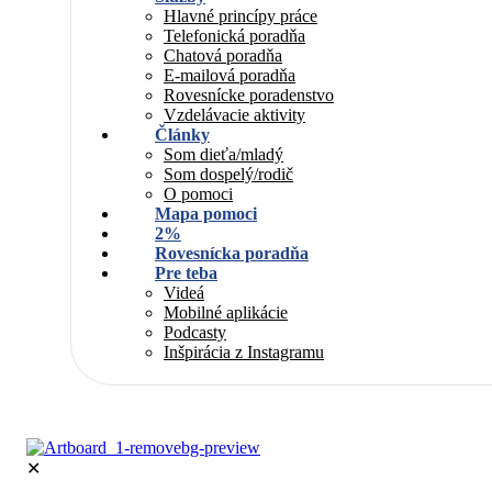
Hlavné princípy práce
Telefonická poradňa
Chatová poradňa
E-mailová poradňa
Rovesnícke poradenstvo
Vzdelávacie aktivity
Články
Som dieťa/mladý
Som dospelý/rodič
O pomoci
Mapa pomoci
2%
Rovesnícka poradňa
Pre teba
Videá
Mobilné aplikácie
Podcasty
Inšpirácia z Instagramu
✕