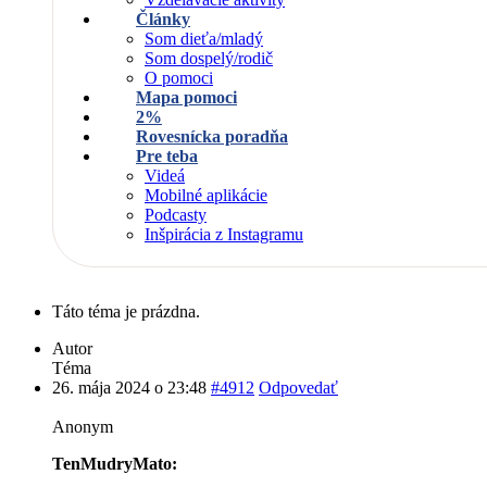
Články
Som dieťa/mladý
Som dospelý/rodič
O pomoci
Mapa pomoci
2%
Rovesnícka poradňa
Pre teba
Videá
Mobilné aplikácie
Podcasty
Inšpirácia z Instagramu
Táto téma je prázdna.
Autor
Téma
26. mája 2024 o 23:48
#4912
Odpovedať
Anonym
TenMudryMato: