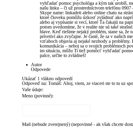
vyhľadať pomoc psychológa a kým tak urobíš, m
našu linku – či už prostredníctvom telefónu 0907
Skype name: linkadeti alebo online chatu na strán
ktoré človeku pomôžu úzkosť zvládnuť ako naprí
alebo aj vypísanie si vecí, ktoré Ťa čakajú na papi
potom uvedomíme, že v realite nie sú také strašné,
hlave. Keď riešime nejaký problém, stane sa, že n
prívetiví ako zvyčajne. Je časté, že sa v našich 
vzťahoch objavia aj nejaké nezhody a problémy. D
komunikácia – neboj sa o svojich problémoch pov
im situáciu, môžu Ti tiež pomôcť vyhľadať pomo
palce, určite to zvládneš!
Autor
Odpovede
Ukázať 1 vlákno odpovedí
Odpoveď na: Tomáš: Ahoj, viem, ze viaceri ste to tu uz 
Vaše údaje:
Meno (povinné):
Mail (nebude zverejnený) (nepovinné - ak však chcete dos