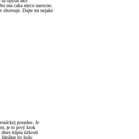
m sa opytat ako
lebo ma caka nieco narocne.
v zhorsuje. Dajte mi nejake
sníckej poradne. Je
ém, je to prvý krok
 dnes trápia úzkosti
. Ideálne by bolo