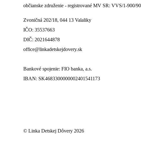
občianske združenie - registrované MV SR: VVS/1-900/9
Zvoničná 202/18, 044 13 Valaliky
IČO: 35537663
DIČ: 2021644878
office@linkadetskejdovery.sk
Bankové spojenie: FIO banka, a.s.
IBAN: SK46833000000­02401541173
© Linka Detskej Dôvery 2026