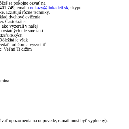
ôžeš sa pokojne ozvať na
 401 749, emailu
odkazy@
linkadeti.sk
, skypu
ke. Existujú rôzne techniky,
klad dychové cvičenia
er. Častokrát si
 ako vyzerali v našej
a ostatných nie sme takí
medziľudských
ôležitá je však
edať rodičom a vysvetliť
c. Veľmi Ti držím
spomina…
távať upozornenia na odpovede, e-mail musí byť vyplnený):