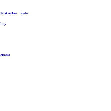
etstvo bez násilia
odiny
rebami