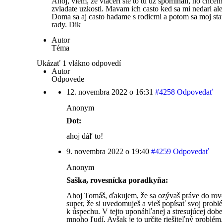
Ahoj, viem, ze viaceri ste to tu uz spominali, no chce
zvladate uzkosti. Mavam ich casto ked sa mi nedari a
Doma sa aj casto hadame s rodicmi a potom sa moj sta
rady. Dik
Autor
Téma
Ukázať 1 vlákno odpovedí
Autor
Odpovede
12. novembra 2022 o 16:31
#4258
Odpovedať
Anonym
Dot:
ahoj dáľ to!
9. novembra 2022 o 19:40
#4259
Odpovedať
Anonym
Saška, rovesnícka poradkyňa:
Ahoj Tomáš, ďakujem, že sa ozývaš práve do rove
super, že si uvedomuješ a vieš popísať svoj probl
k úspechu. V tejto uponáhľanej a stresujúcej dobe
mnoho ľudí. Avšak je to určite riešiteľný problém