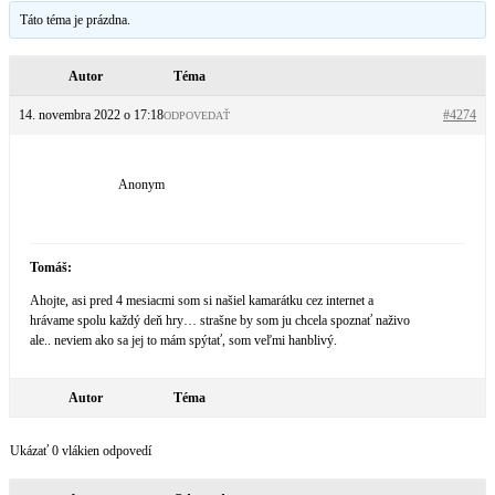
Táto téma je prázdna.
Autor
Téma
14. novembra 2022 o 17:18
#4274
ODPOVEDAŤ
Anonym
Tomáš:
Ahojte, asi pred 4 mesiacmi som si našiel kamarátku cez internet a
hrávame spolu každý deň hry… strašne by som ju chcela spoznať naživo
ale.. neviem ako sa jej to mám spýtať, som veľmi hanblivý.
Autor
Téma
Ukázať 0 vlákien odpovedí