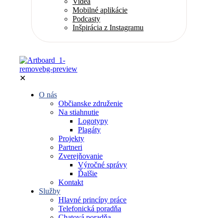
Videá
Mobilné aplikácie
Podcasty
Inšpirácia z Instagramu
✕
O nás
Občianske združenie
Na stiahnutie
Logotypy
Plagáty
Projekty
Partneri
Zverejňovanie
Výročné správy
Ďalšie
Kontakt
Služby
Hlavné princípy práce
Telefonická poradňa
Chatová poradňa