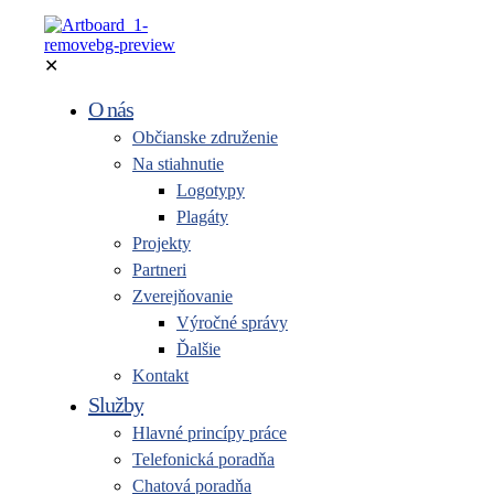
✕
O nás
Občianske združenie
Na stiahnutie
Logotypy
Plagáty
Projekty
Partneri
Zverejňovanie
Výročné správy
Ďalšie
Kontakt
Služby
Hlavné princípy práce
Telefonická poradňa
Chatová poradňa