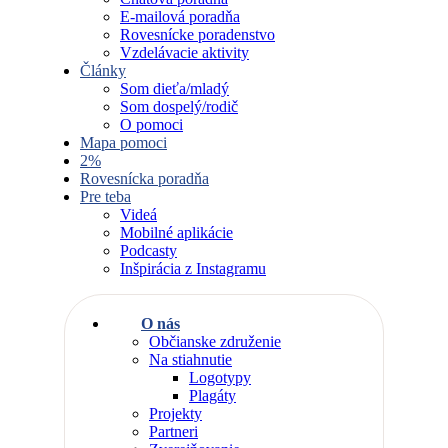
E-mailová poradňa
Rovesnícke poradenstvo
Vzdelávacie aktivity
Články
Som dieťa/mladý
Som dospelý/rodič
O pomoci
Mapa pomoci
2%
Rovesnícka poradňa
Pre teba
Videá
Mobilné aplikácie
Podcasty
Inšpirácia z Instagramu
O nás
Občianske združenie
Na stiahnutie
Logotypy
Plagáty
Projekty
Partneri