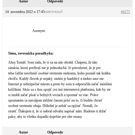
Autor
Odpovede
14. novembra 2022 o 17:45
#4275
ODPOVEDAŤ
Anonym
Sima, rovesnícka poradkyňa:
Ahoj Tomáš. Som rada, že si sa na nás obrátil. Chápem, že táto
situácia, ktorú prežívaš nie je jednoduchá. Je prirodzené, že je pre
teba ťažšie navrhnúť osobné stretnutie niekomu, koho poznáš tak krátku
chvíľu. Každý človek je nejaký, niekto je hanblivý a niekto zase nie.
Internet je nebezpečné miesto a preto by som ti odporučila začať menšími
krôčikmi. Skús sa s ňou spojiť cez inú internetovú platformu, kde by ste
si mohli začať písať o bežných veciach a spoznať sa viac. Práve
spoznaním sa navzájom môžete časom prísť na to, či budete chcieť
osobné stretnutie obaja. Dôležité je nebáť sa opýtať. Nemáš, čo
stratiť. Ďakujem ti, že si nabral odvahu napísať nám. Budeme ti držať
palce, aby to všetko dopadlo úspešne pre obe strany.
Autor
Odpovede