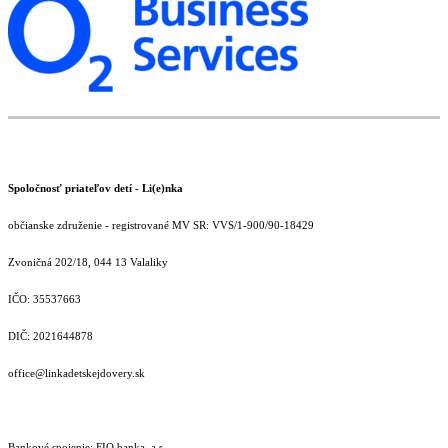
Spoločnosť priateľov detí - Li(e)nka
občianske združenie - registrované MV SR: VVS/1-900/90-18429
Zvoničná 202/18, 044 13 Valaliky
IČO: 35537663
DIČ: 2021644878
office@linkadetskejdovery.sk
Bankové spojenie: FIO banka, a.s.