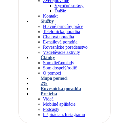
Zverejňovanie
Výročné správy
Ďalšie
Kontakt
Služby
Hlavné princípy práce
Telefonická poradňa
Chatová poradňa
E-mailová poradňa
Rovesnícke poradenstvo
Vzdelávacie aktivity
Články
Som dieťa/mladý
Som dospelý/rodič
O pomoci
Mapa pomoci
2%
Rovesnícka poradňa
Pre teba
Videá
Mobilné aplikácie
Podcasty
Inšpirácia z Instagramu