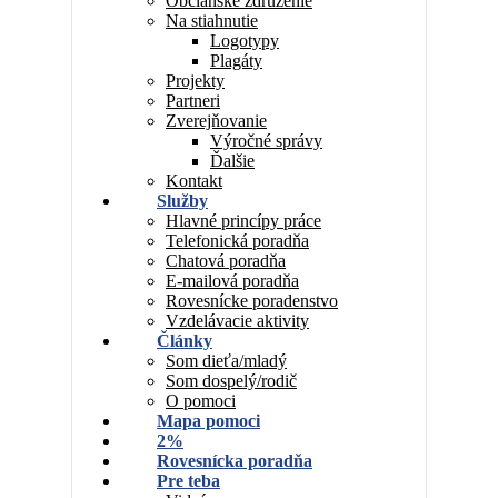
Občianske združenie
Na stiahnutie
Logotypy
Plagáty
Projekty
Partneri
Zverejňovanie
Výročné správy
Ďalšie
Kontakt
Služby
Hlavné princípy práce
Telefonická poradňa
Chatová poradňa
E-mailová poradňa
Rovesnícke poradenstvo
Vzdelávacie aktivity
Články
Som dieťa/mladý
Som dospelý/rodič
O pomoci
Mapa pomoci
2%
Rovesnícka poradňa
Pre teba