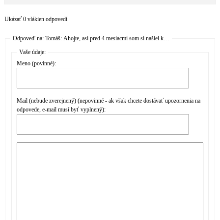
Ukázať 0 vlákien odpovedí
Odpoveď na: Tomáš: Ahojte, asi pred 4 mesiacmi som si našiel k…
Vaše údaje:
Meno (povinné):
Mail (nebude zverejnený) (nepovinné - ak však chcete dostávať upozornenia na
odpovede, e-mail musí byť vyplnený):