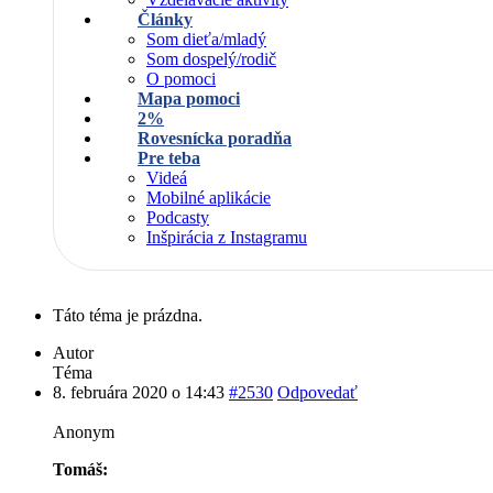
Články
Som dieťa/mladý
Som dospelý/rodič
O pomoci
Mapa pomoci
2%
Rovesnícka poradňa
Pre teba
Videá
Mobilné aplikácie
Podcasty
Inšpirácia z Instagramu
Táto téma je prázdna.
Autor
Téma
8. februára 2020 o 14:43
#2530
Odpovedať
Anonym
Tomáš: