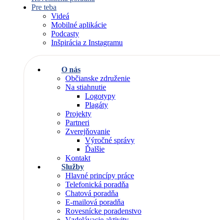
Pre teba
Videá
Mobilné aplikácie
Podcasty
Inšpirácia z Instagramu
O nás
Občianske združenie
Na stiahnutie
Logotypy
Plagáty
Projekty
Partneri
Zverejňovanie
Výročné správy
Ďalšie
Kontakt
Služby
Hlavné princípy práce
Telefonická poradňa
Chatová poradňa
E-mailová poradňa
Rovesnícke poradenstvo
Vzdelávacie aktivity