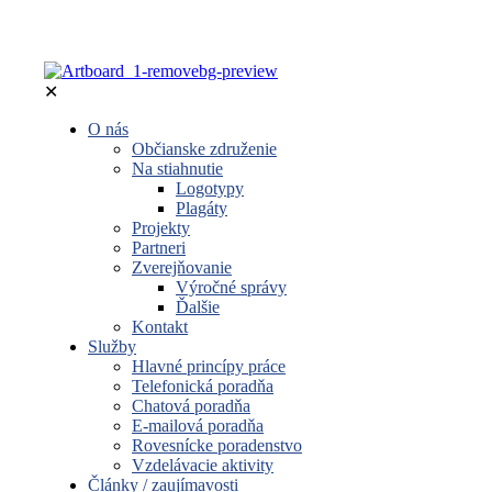
✕
O nás
Občianske združenie
Na stiahnutie
Logotypy
Plagáty
Projekty
Partneri
Zverejňovanie
Výročné správy
Ďalšie
Kontakt
Služby
Hlavné princípy práce
Telefonická poradňa
Chatová poradňa
E-mailová poradňa
Rovesnícke poradenstvo
Vzdelávacie aktivity
Články / zaujímavosti