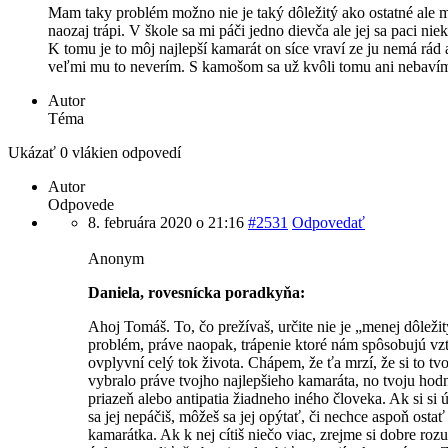
Mam taky problém možno nie je taký dôležitý ako ostatné ale 
naozaj trápi. V škole sa mi páči jedno dievča ale jej sa paci niek
K tomu je to môj najlepší kamarát on síce vraví ze ju nemá rád 
veľmi mu to neverím. S kamošom sa už kvôli tomu ani nebaví
Autor
Téma
Ukázať 0 vlákien odpovedí
Autor
Odpovede
8. februára 2020 o 21:16
#2531
Odpovedať
Anonym
Daniela, rovesnícka poradkyňa:
Ahoj Tomáš. To, čo prežívaš, určite nie je „menej dôleži
problém, práve naopak, trápenie ktoré nám spôsobujú v
ovplyvní celý tok života. Chápem, že ťa mrzí, že si to tv
vybralo práve tvojho najlepšieho kamaráta, no tvoju hod
priazeň alebo antipatia žiadneho iného človeka. Ak si si ú
sa jej nepáčiš, môžeš sa jej opýtať, či nechce aspoň ostať
kamarátka. Ak k nej cítiš niečo viac, zrejme si dobre roz