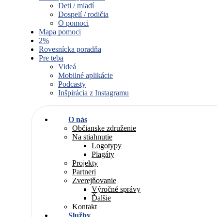
Deti / mladí
Dospelí / rodičia
O pomoci
Mapa pomoci
2%
Rovesnícka poradňa
Pre teba
Videá
Mobilné aplikácie
Podcasty
Inšpirácia z Instagramu
O nás
Občianske združenie
Na stiahnutie
Logotypy
Plagáty
Projekty
Partneri
Zverejňovanie
Výročné správy
Ďalšie
Kontakt
Služby