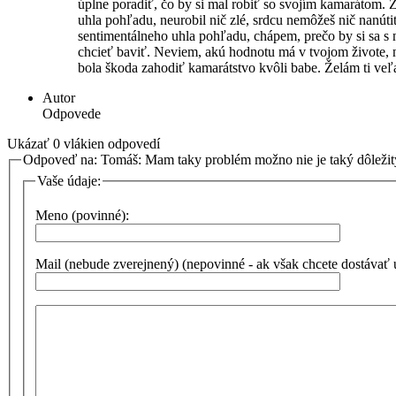
úplne poradiť, čo by si mal robiť so svojím kamarátom. 
uhla pohľadu, neurobil nič zlé, srdcu nemôžeš nič nanúti
sentimentálneho uhla pohľadu, chápem, prečo by si sa s
chcieť baviť. Neviem, akú hodnotu má v tvojom živote, 
bola škoda zahodiť kamarátstvo kvôli babe. Želám ti veľa
Autor
Odpovede
Ukázať 0 vlákien odpovedí
Odpoveď na: Tomáš: Mam taky problém možno nie je taký dôlež
Vaše údaje:
Meno (povinné):
Mail (nebude zverejnený) (nepovinné - ak však chcete dostávať