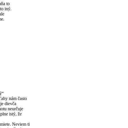
mňa to
to iný.
ale
me.
tý“
zťahy nám často
oje dievča
notu neurčuje
plne istý, že
umiete. Neviem ti