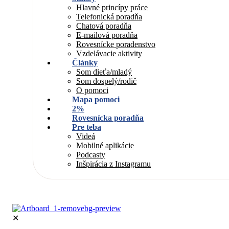
Hlavné princípy práce
Telefonická poradňa
Chatová poradňa
E-mailová poradňa
Rovesnícke poradenstvo
Vzdelávacie aktivity
Články
Som dieťa/mladý
Som dospelý/rodič
O pomoci
Mapa pomoci
2%
Rovesnícka poradňa
Pre teba
Videá
Mobilné aplikácie
Podcasty
Inšpirácia z Instagramu
✕