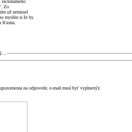
Z racionálneho
ť. Zo
 ním už nemusel
no myslím si že by
 šťastia.
itý…
 upozornenia na odpovede, e-mail musí byť vyplnený):