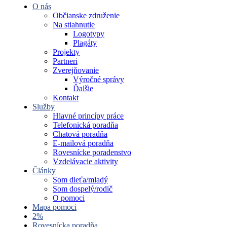
O nás
Občianske združenie
Na stiahnutie
Logotypy
Plagáty
Projekty
Partneri
Zverejňovanie
Výročné správy
Ďalšie
Kontakt
Služby
Hlavné princípy práce
Telefonická poradňa
Chatová poradňa
E-mailová poradňa
Rovesnícke poradenstvo
Vzdelávacie aktivity
Články
Som dieťa/mladý
Som dospelý/rodič
O pomoci
Mapa pomoci
2%
Rovesnícka poradňa