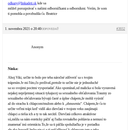
odkazy@
linkadeti.sk
kde sa
môžeš porozprávať s našimi odborníčkami a odborníkmi. Verím, že som
ti pomohla a povzbudila ťa. Beatrice
1. novembra 2021 o 20:40
#3932
ODPOVEDAŤ
Anonym
Ninka:
Ahoj Viki, určite to bolo pre teba náročné zdôveriť sa s tvojim
trápením.Je mi ľúto,čo prežívaš,pretože to určite nie je jednoduché
sa so svojimi pocitmi vysporiadať.Ako spomínaš,od malicka si bola vystavená
nejakej nepríjemnej situacii tykajucej sa sexualneho obťažovania.Traumy zo
sexuálneho obťažovania bývajú časté a úplne chápem,že mohli vyústiť
až do strachu k chlapcom/mužom alebo k „zhnuseniu“. Chápem,že ťa to
určite veľmi trápi keď vidíš ako dievčatá v tvojom veku zaujímajú
chlapci a riešia ich a ty to tak necítiš. Dievčatá celkovo atraktívne
sú,môžu sa nám esteticky páčiť aj ľudia rovnakého pohlavia a nemusí to
znamenať inú orientáciu.To,že sa ti páčila spolužiačka je v poriadku
ale ako hovoríš,lesba nie si a tá príťažlivosť k chlapcom tam u teba