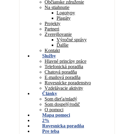
Občianske združenie
Na stiahnutie
Logotypy
Plagáty
Projekty
Partneri
Zverejňovanie
Výročné správy
Ďalšie
Kontakt
Služby
Hlavné princípy práce
Telefonická poradňa
Chatová poradňa
E-mailová poradňa
Rovesnícke poradenstvo
Vzdelávacie aktivity
Články
Som dieťa/mladý
Som dospelý/rodič
O pomoci
Mapa pomoci
2%
Rovesnícka poradňa
Pre teba