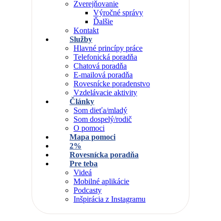
Zverejňovanie
Výročné správy
Ďalšie
Kontakt
Služby
Hlavné princípy práce
Telefonická poradňa
Chatová poradňa
E-mailová poradňa
Rovesnícke poradenstvo
Vzdelávacie aktivity
Články
Som dieťa/mladý
Som dospelý/rodič
O pomoci
Mapa pomoci
2%
Rovesnícka poradňa
Pre teba
Videá
Mobilné aplikácie
Podcasty
Inšpirácia z Instagramu