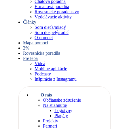
Chatová poradňa
E-mailová poradňa
Rovesnícke poradenstvo
Vzdelávacie aktivity
Články
Som dieťa/mladý
Som dospelý/rodič
O pomoci
Mapa pomoci
2%
Rovesnícka poradňa
Pre teba
Videá
Mobilné aplikácie
Podcasty
Inšpirácia z Instagramu
O nás
Občianske združenie
Na stiahnutie
Logotypy
Plagáty
Projekty
Partneri