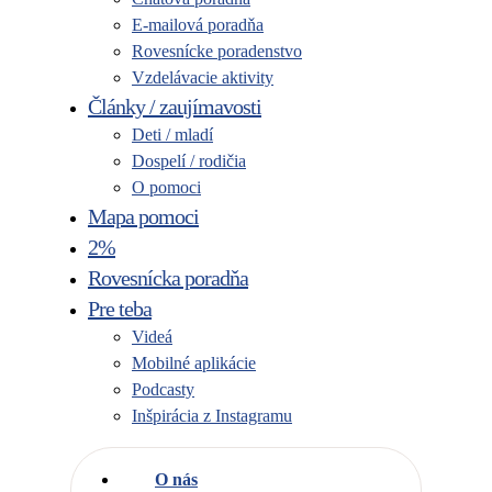
E-mailová poradňa
Rovesnícke poradenstvo
Vzdelávacie aktivity
Články / zaujímavosti
Deti / mladí
Dospelí / rodičia
O pomoci
Mapa pomoci
2%
Rovesnícka poradňa
Pre teba
Videá
Mobilné aplikácie
Podcasty
Inšpirácia z Instagramu
O nás