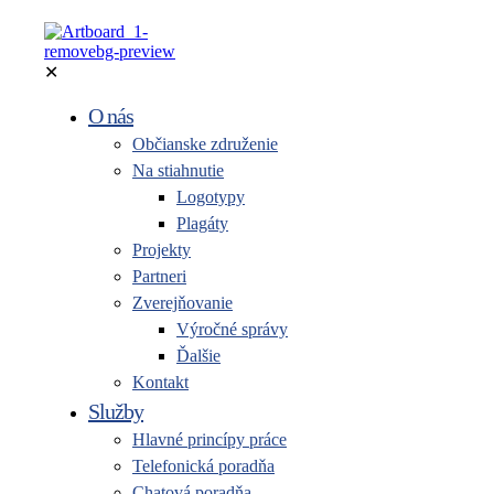
✕
O nás
Občianske združenie
Na stiahnutie
Logotypy
Plagáty
Projekty
Partneri
Zverejňovanie
Výročné správy
Ďalšie
Kontakt
Služby
Hlavné princípy práce
Telefonická poradňa
Chatová poradňa