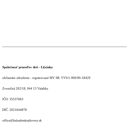
Spoločnosť priateľov detí - Li(e)nka
občianske združenie - registrované MV SR: VVS/1-900/90-18429
Zvoničná 202/18, 044 13 Valaliky
IČO: 35537663
DIČ: 2021644878
office@linkadetskejdovery.sk