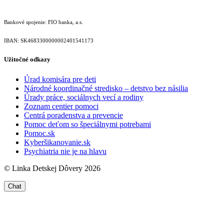
Bankové spojenie: FIO banka, a.s.
IBAN: SK46833000000­02401541173
Užitočné odkazy
Úrad komisára pre deti
Národné koordinačné stredisko – detstvo bez násilia
Úrady práce, sociálnych vecí a rodiny
Zoznam centier pomoci
Centrá poradenstva a prevencie
Pomoc deťom so špeciálnymi potrebami
Pomoc.sk
Kyberšikanovanie.sk
Psychiatria nie je na hlavu
© Linka Detskej Dôvery 2026