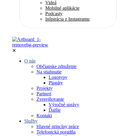
Videá
Mobilné aplikácie
Podcasty
Inšpirácia z Instagramu
✕
O nás
Občianske združenie
Na stiahnutie
Logotypy
Plagáty
Projekty
Partneri
Zverejňovanie
Výročné správy
Ďalšie
Kontakt
Služby
Hlavné princípy práce
Telefonická poradňa