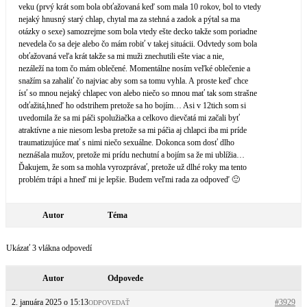
veku (prvý krát som bola obťažovaná keď som mala 10 rokov, bol to vtedy
nejaký hnusný starý chlap, chytal ma za stehná a zadok a pýtal sa ma
otázky o sexe) samozrejme som bola vtedy ešte decko takže som poriadne
nevedela čo sa deje alebo čo mám robiť v takej situácii. Odvtedy som bola
obťažovaná veľa krát takže sa mi muži znechutili ešte viac a nie,
nezáleží na tom čo mám oblečené. Momentálne nosím veľké oblečenie a
snažím sa zahaliť čo najviac aby som sa tomu vyhla. A proste keď chce
ísť so mnou nejaký chlapec von alebo niečo so mnou mať tak som strašne
odťažitá,hneď ho odstrihem pretože sa ho bojím… Asi v 12tich som si
uvedomila že sa mi páči spolužiačka a celkovo dievčatá mi začali byť
atraktívne a nie niesom lesba pretože sa mi páčia aj chlapci iba mi príde
traumatizujúce mať s nimi niečo sexuálne. Dokonca som dosť dlho
neznášala mužov, pretože mi prídu nechutní a bojím sa že mi ublížia…
Ďakujem, že som sa mohla vyrozprávať, pretože už dlhé roky ma tento
problém trápi a hneď mi je lepšie. Budem veľmi rada za odpoveď 🙂
Autor
Téma
Ukázať 3 vlákna odpovedí
Autor
Odpovede
2. januára 2025 o 15:13
#3929
ODPOVEDAŤ