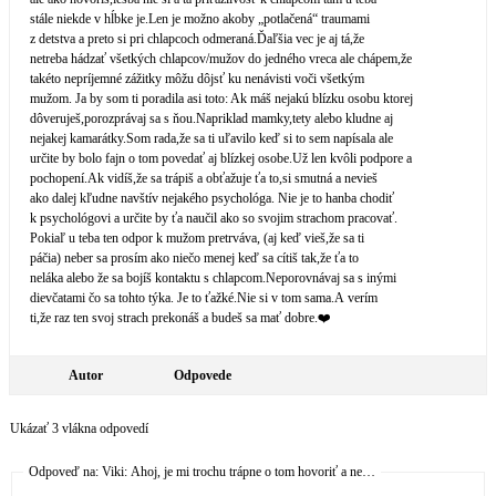
stále niekde v hĺbke je.Len je možno akoby „potlačená“ traumami
z detstva a preto si pri chlapcoch odmeraná.Ďaľšia vec je aj tá,že
netreba hádzať všetkých chlapcov/mužov do jedného vreca ale chápem,že
takéto nepríjemné zážitky môžu dôjsť ku nenávisti voči všetkým
mužom. Ja by som ti poradila asi toto: Ak máš nejakú blízku osobu ktorej
dôveruješ,poroz­právaj sa s ňou.Napriklad mamky,tety alebo kludne aj
nejakej kamarátky.Som rada,že sa ti uľavilo keď si to sem napísala ale
určite by bolo fajn o tom povedať aj blízkej osobe.Už len kvôli podpore a
pochopení.Ak vidíš,že sa trápiš a obťažuje ťa to,si smutná a nevieš
ako dalej kľudne navštív nejakého psychológa. Nie je to hanba chodiť
k psychológovi a určite by ťa naučil ako so svojim strachom pracovať.
Pokiaľ u teba ten odpor k mužom pretrváva, (aj keď vieš,že sa ti
páčia) neber sa prosím ako niečo menej keď sa cítiš tak,že ťa to
neláka alebo že sa bojíš kontaktu s chlapcom.Ne­porovnávaj sa s inými
dievčatami čo sa tohto týka. Je to ťažké.Nie si v tom sama.A verím
ti,že raz ten svoj strach prekonáš a budeš sa mať dobre.❤️
Autor
Odpovede
Ukázať 3 vlákna odpovedí
Odpoveď na: Viki: Ahoj, je mi trochu trápne o tom hovoriť a ne…