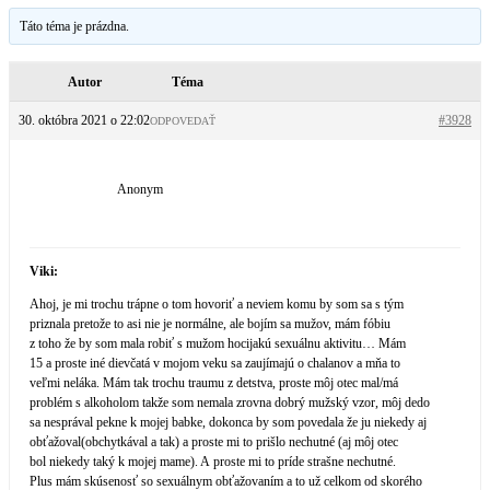
Táto téma je prázdna.
Autor
Téma
30. októbra 2021 o 22:02
#3928
ODPOVEDAŤ
Anonym
Viki:
Ahoj, je mi trochu trápne o tom hovoriť a neviem komu by som sa s tým
priznala pretože to asi nie je normálne, ale bojím sa mužov, mám fóbiu
z toho že by som mala robiť s mužom hocijakú sexuálnu aktivitu… Mám
15 a proste iné dievčatá v mojom veku sa zaujímajú o chalanov a mňa to
veľmi neláka. Mám tak trochu traumu z detstva, proste môj otec mal/má
problém s alkoholom takže som nemala zrovna dobrý mužský vzor, môj dedo
sa nesprával pekne k mojej babke, dokonca by som povedala že ju niekedy aj
obťažoval(obchyt­kával a tak) a proste mi to prišlo nechutné (aj môj otec
bol niekedy taký k mojej mame). A proste mi to príde strašne nechutné.
Plus mám skúsenosť so sexuálnym obťažovaním a to už celkom od skorého