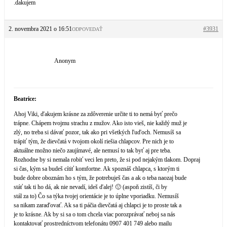
.dakujem
2. novembra 2021 o 16:51
#3931
ODPOVEDAŤ
Anonym
Beatrice:
Ahoj Viki, ďakujem krásne za zdôverenie určite ti to nemá byť prečo
trápne. Chápem tvojmu strachu z mužov. Ako isto vieš, nie každý muž je
zlý, no treba si dávať pozor, tak ako pri všetkých ľuďoch. Nemusíš sa
trápiť tým, že dievčatá v tvojom okolí riešia chlapcov. Pre nich je to
aktuálne možno niečo zaujímavé, ale nemusí to tak byť aj pre teba.
Rozhodne by si nemala robiť veci len preto, že si pod nejakým tlakom. Dopraj
si čas, kým sa budeš cítiť komfortne. Ak spoznáš chlapca, s ktorým ti
bude dobre oboznám ho s tým, že potrebuješ čas a ak o teba naozaj bude
stáť tak ti ho dá, ak nie nevadí, ideš ďalej! 🙂 (aspoň zistíš, či by
stál za to) Čo sa týka tvojej orientácie je to úplne vporiadku. Nemusíš
sa nikam zaraďovať. Ak sa ti páčia dievčatá aj chlapci je to proste tak a
je to krásne. Ak by si sa o tom chcela viac porozprávať neboj sa nás
kontaktovať prostredníctvom telefonátu 0907 401 749 alebo mailu