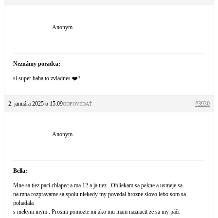
Anonym
Neznámy poradca:
si super baba to zvladnes ❤️?
2. januára 2025 o 15:09
#3930
ODPOVEDAŤ
Anonym
Bella:
Mne sa tiez paci chlapec a ma 12 a ja tiez . Obliekam sa pekne a usmeje sa
na mna rozpravame sa spolu niekedy my povedal hrozne slovo lebo som sa
pohadala
s niekym inym . Prosim pomozte mi ako mu mam naznacit ze sa my páči